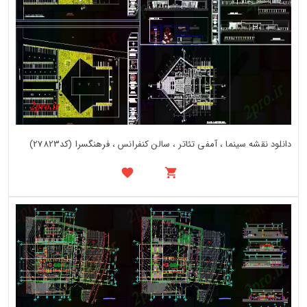
دانلود نقشه سینما ، آمفی تئاتر ، سالن کنفرانس ، فرهنگسرا (کد27823)