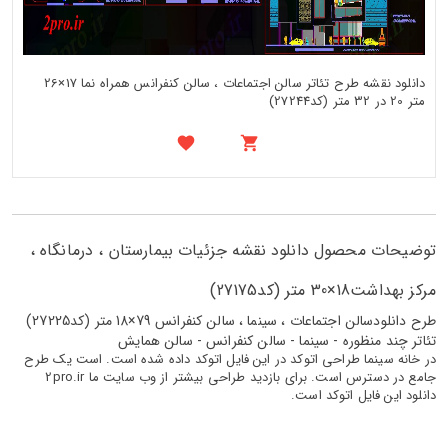
دانلود نقشه طرح تئاتر سالن اجتماعات ، سالن کنفرانس همراه نما 17×26
متر 20 در 32 متر (کد27244)
توضیحات محصول دانلود نقشه جزئیات بیمارستان ، درمانگاه ،
مرکز بهداشت18×30 متر (کد27175)
طرح دانلودسالن اجتماعات ، سینما ، سالن کنفرانس 79×18 متر (کد27225)
تئاتر چند منظوره - سینما - سالن کنفرانس - سالن همایش
در خانه سینما طراحی اتوکد در این فایل اتوکد داده شده است. است یک طرح
جامع در دسترس است. برای بازدید طراحی بیشتر از وب سایت ما 2pro.ir
دانلود این فایل اتوکد است.