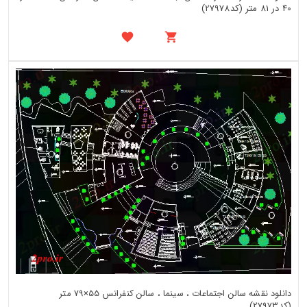
40 در 81 متر (کد27978)
دانلود نقشه سالن اجتماعات ، سینما ، سالن کنفرانس 55×79 متر
(کد27973)