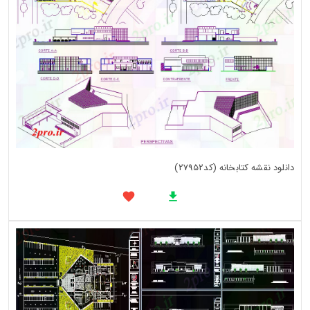
دانلود نقشه کتابخانه (کد27952)