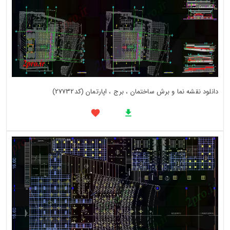
دانلود نقشه نما و برش ساختمان ، برج ، اپارتمان (کد27732)