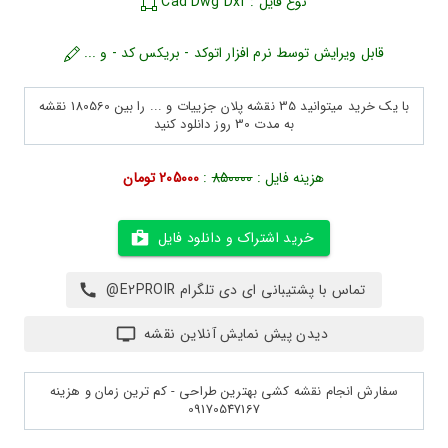
نوع فایل : Cad Dwg Dxf
قابل ویرایش توسط نرم افزار اتوکد - بریکس کد - و ...
با یک خرید میتوانید 35 نقشه پلان جزییات و ... را بین 180560 نقشه
به مدت 30 روز دانلود کنید
هزینه فایل :
850000
:
205000 تومان
خرید اشتراک و دانلود فایل
تماس با پشتیبانی ای دی تلگرام E2PROIR@
دیدن پیش نمایش آنلاین نقشه
سفارش انجام نقشه کشی بهترین طراحی - کم ترین زمان و هزینه
09170547167