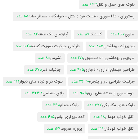
بلوک های حمل و نقل
643 عدد
رستوران - غذا خوری - فست فود ; هتل - خوابگاه - مسافر خانه
101 عدد
ستون
467 عدد
کلینیک
87 عدد
آپارتمان یک طبقه
82 عدد
تجهیزات بهداشتی
805 عدد
طراحی جزئیات تقویت کننده
1020 عدد
سرویس بهداشتی - دستشویی
171 عدد
نشیمن
80 عدد
طراحی مبلمان اداری - تجاری
405 عدد
جزئیات تیر
678 عدد
جزئیات طراحی در و پنجره
3630 عدد
بلوک در و نرده های دیوار
461 عدد
اتوماسیون و نقشه های برق
905 عدد
پلان مقطعی
3438 عدد
بلوک های مکانیکی
677 عدد
بلوک حمام
248 عدد
اتاق خواب مهمان
18 عدد
کمد دیواری لباس
405 عدد
اتاق خواب کودکان
39 عدد
پروژه معروف
167 عدد