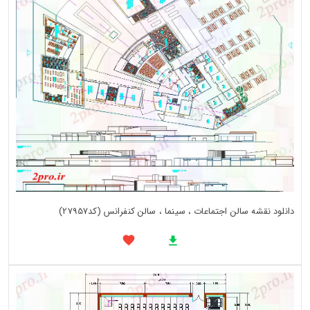
دانلود نقشه سالن اجتماعات ، سینما ، سالن کنفرانس (کد27957)