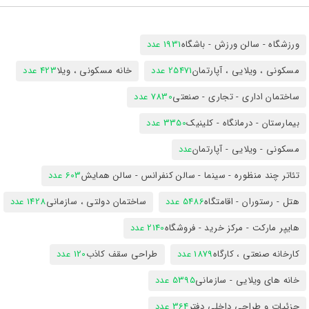
ورزشگاه - سالن ورزش - باشگاه
1931 عدد
مسکونی ، ویلایی ، آپارتمان
25471 عدد
خانه مسکونی ، ویلا
423 عدد
ساختمان اداری - تجاری - صنعتی
7830 عدد
بیمارستان - درمانگاه - کلینیک
3350 عدد
مسکونی - ویلایی - آپارتمان
عدد
تئاتر چند منظوره - سینما - سالن کنفرانس - سالن همایش
603 عدد
هتل - رستوران - اقامتگاه
5486 عدد
ساختمان دولتی ، سازمانی
1428 عدد
هایپر مارکت - مرکز خرید - فروشگاه
2140 عدد
کارخانه صنعتی ، کارگاه
1879 عدد
طراحی سقف کاذب
120 عدد
خانه های ویلایی - سازمانی
5395 عدد
جزئیات و طراحی داخلی دفتر
364 عدد