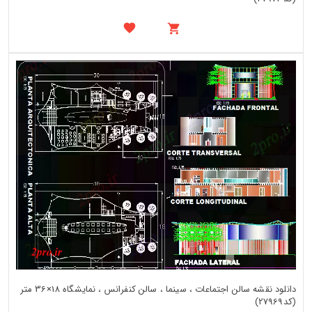
دانلود نقشه سالن اجتماعات ، سینما ، سالن کنفرانس ، نمایشگاه 18×36 متر
(کد27969)