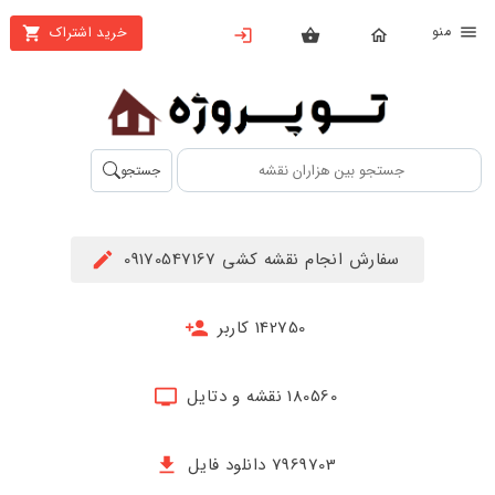
نو
خرید اشتراک
X
بستن
منو
محصولات
تهیه
جستجو
اشتراک
راهنما
سفارش انجام نقشه کشی 09170547167
دانلود
خرید
142750 کاربر
ها
180560 نقشه و دتایل
حساب
کاربری
7969703 دانلود فایل