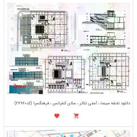
دانلود نقشه سینما ، آمفی تئاتر ، سالن کنفرانس ، فرهنگسرا (کد27960)