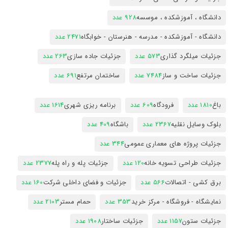
دانشگاه ، آموزشکده ، موسسه
928 عدد
دانشگاه - آموزشکده - مدرسه - هنرستان - خوابگاه
2471 عدد
جزئیات میلگرد گذاری
573 عدد
جزئیات جاده سازی
263 عدد
جزئیات ساخت و ساز
7484 عدد
ساختمان مرتفع
691 عدد
باغ
1810 عدد
فرودگاه
609 عدد
برنامه ریزی شهری
1614 عدد
بلوک وسایل نقلیه
2367 عدد
باشگاه
409 عدد
جزئیات پروژه های معماری عمومی
344 عدد
جزئیات طراحی تسویه خانه
120 عدد
جزئیات پله و راه پله
2377 عدد
برق کشی - اتصالات
566 عدد
جزئیات و فضای داخلی شرکت
160 عدد
نمایشگاه - فروشگاه - مرکز خرید
353 عدد
حمام مستر
2103 عدد
جزئیات ستون
1157 عدد
جزئیات ساختار
1908 عدد