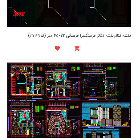
نقشه تئاترنقشه تئاتر فرهنگسرا فرهنگی23×45 متر (کد37169)