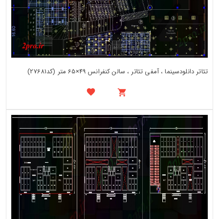
تئاتر دانلودسینما ، آمفی تئاتر ، سالن کنفرانس 49×65 متر (کد27681)