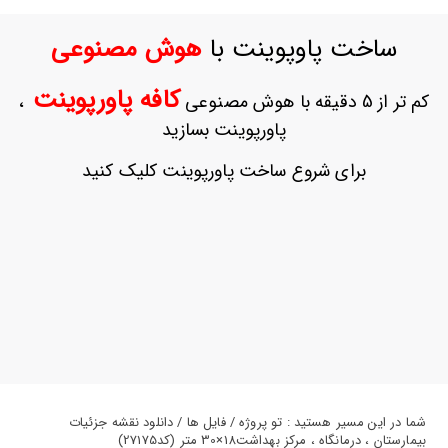
ورود
به
ساخت پاوپوینت با
هوش مصنوعی
حساب
کاربری
کافه پاورپوینت
کم تر از 5 دقیقه با هوش مصنوعی
،
ثبت
پاورپوینت بسازید
نام
بازیابی
برای شروع ساخت پاورپوینت کلیک کنید
رمز
عبور
علاقه
مندی
ها
شما در این مسیر هستید : تو پروژه / فایل ها / دانلود نقشه جزئیات
بیمارستان ، درمانگاه ، مرکز بهداشت18×30 متر (کد27175)