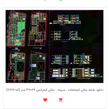
دانلود نقشه سالن اجتماعات ، سینما ، سالن کنفرانس 24×39 متر (کد27961)