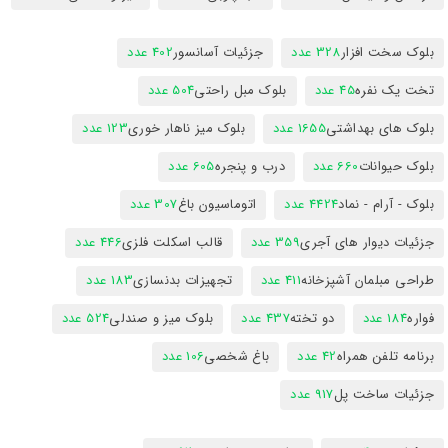
بلوک سخت افزار
328 عدد
جزئیات آسانسور
402 عدد
تخت یک نفره
45 عدد
بلوک مبل راحتی
504 عدد
بلوک های بهداشتی
1655 عدد
بلوک میز ناهار خوری
123 عدد
بلوک حیوانات
660 عدد
درب و پنجره
605 عدد
بلوک - آرام - نماد
4424 عدد
اتوماسیون باغ
307 عدد
جزئیات دیوار های آجری
359 عدد
قالب اسکلت فلزی
446 عدد
طراحی مبلمان آشپزخانه
411 عدد
تجهیزات بدنسازی
183 عدد
فواره
184 عدد
دو تخته
437 عدد
بلوک میز و صندلی
524 عدد
برنامه تلفن همراه
42 عدد
باغ شخصی
106 عدد
جزئیات ساخت پل
917 عدد