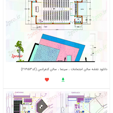
دانلود نقشه سالن اجتماعات ، سینما ، سالن کنفرانس (کد27953)