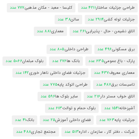
طراحی جزئیات ساختار
4211 عدد
کلیسا - معبد - مکان مذهبی
777 عدد
جزئیات لوله کشی
2914 عدد
سالن
38 عدد
اتاق نشیمن - حال - پذیرایی
261 عدد
معماری
881 عدد
برق مسکونی
496 عدد
طراحی داخلی
805 عدد
پارک - باغ عمومی
635 عدد
بانک ها
276 عدد
بلوک مبلمان
5066 عدد
معماری معروف
437 عدد
جزئیات فضای داخلی ناهار خوری
142 عدد
تاسیسات برق
487 عدد
طراحی اتوکد پایه
775 عدد
اتاق خواب مستر دار
216 عدد
سایر بلوک ها
596 عدد
آشپزخانه
1541 عدد
بلوک حمام و توالت
613 عدد
جزئیات پایه
763 عدد
فضای داخلی آموزش
25 عدد
بانک
41 عدد
شرکت ، دفتر کار ، سازمان ، اداره
513 عدد
مجتمع تجاری
488 عدد