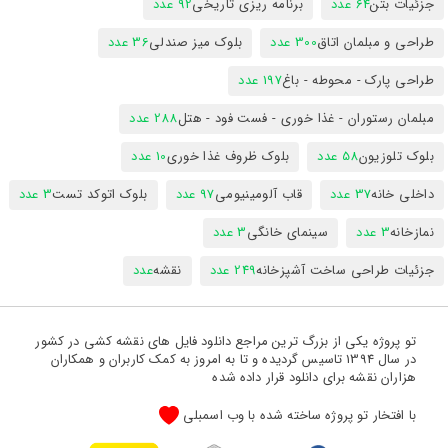
جزئیات بتن
64 عدد
برنامه ریزی تاریخی
92 عدد
طراحی و مبلمان اتاق
300 عدد
بلوک میز صندلی
36 عدد
طراحی پارک - محوطه - باغ
197 عدد
مبلمان رستوران - غذا خوری - فست فود - هتل
288 عدد
بلوک تلوزیون
58 عدد
بلوک ظروف غذا خوری
10 عدد
داخلی خانه
37 عدد
قاب آلومینیومی
97 عدد
بلوک اتوکد تست
3 عدد
نمازخانه
3 عدد
سینمای خانگی
3 عدد
جزئیات طراحی ساخت آشپزخانه
249 عدد
نقشه
عدد
تو پروژه یکی از بزرگ ترین مراجع دانلود فایل های نقشه کشی در کشور
در سال 1394 تاسیس گردیده و تا به امروز به کمک کاربران و همکاران
هزاران نقشه برای دانلود قرار داده شده
با افتخار تو پروژه ساخته شده با وب اسمبلی