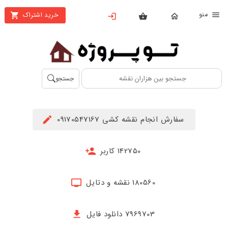
نو
خرید اشتراک
X
بستن
منو
محصولات
تهیه
جستجو
اشتراک
راهنما
سفارش انجام نقشه کشی 09170547167
دانلود
خرید
142750 کاربر
ها
180560 نقشه و دتایل
حساب
کاربری
7969703 دانلود فایل