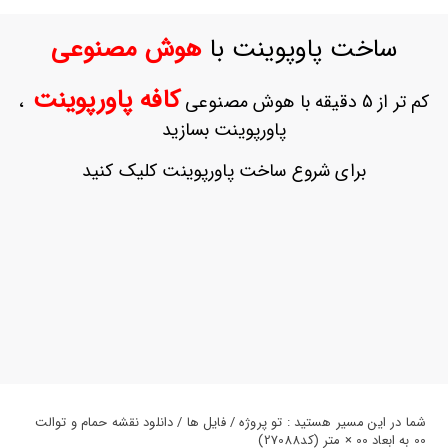
ورود
به
ساخت پاوپوینت با
هوش مصنوعی
حساب
کاربری
کافه پاورپوینت
کم تر از 5 دقیقه با هوش مصنوعی
،
ثبت
پاورپوینت بسازید
نام
بازیابی
برای شروع ساخت پاورپوینت کلیک کنید
رمز
عبور
علاقه
مندی
ها
شما در این مسیر هستید : تو پروژه / فایل ها / دانلود نقشه حمام و توالت
00 به ابعاد 00 × متر (کد27088)