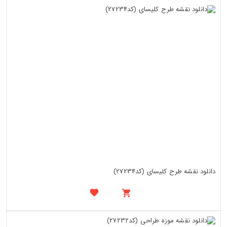
دانلود نقشه طرح کلیسای (کد27234)