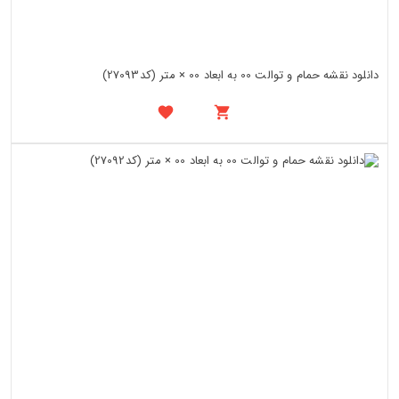
دانلود نقشه حمام و توالت 00 به ابعاد 00 × متر (کد27093)