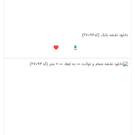
دانلود نقشه بانک (کد27094)