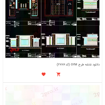
دانلود نقشه طرح GYM (کد27176)