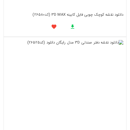
دانلود نقشه کوچک چوبی فایل کابینه 3D MAX (کد26580)