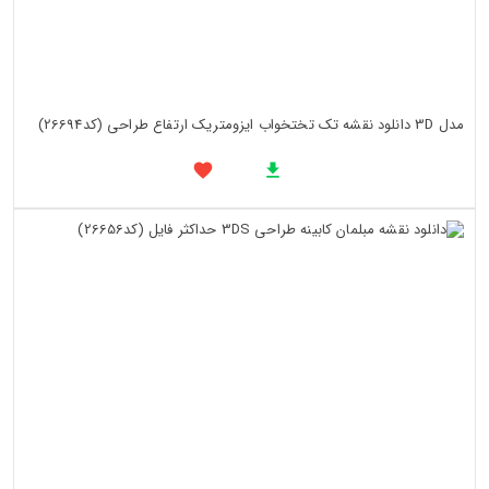
مدل 3D دانلود نقشه تک تختخواب ایزومتریک ارتفاع طراحی (کد26694)