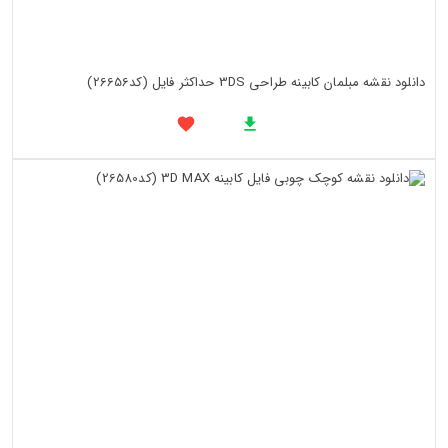
دانلود نقشه مبلمان کابینه طراحی 3DS حداکثر فایل (کد26656)