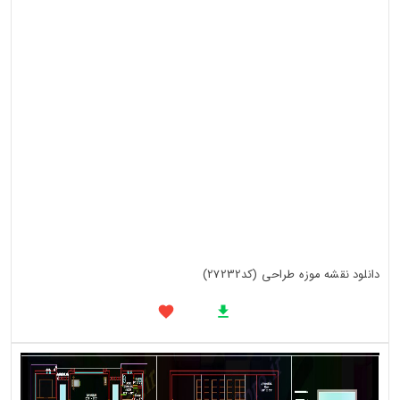
دانلود نقشه موزه طراحی (کد27232)