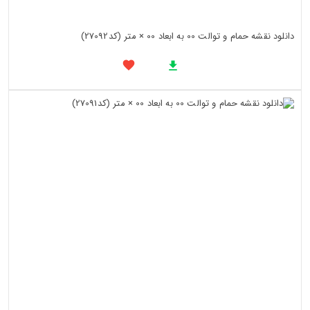
دانلود نقشه حمام و توالت 00 به ابعاد 00 × متر (کد27092)