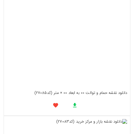
دانلود نقشه حمام و توالت 00 به ابعاد 00 × متر (کد27085)