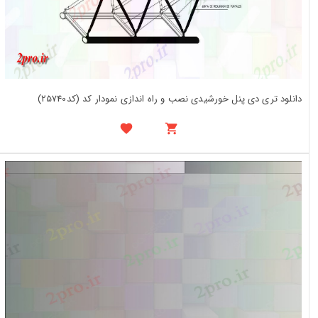
دانلود تری دی پنل خورشیدی نصب و راه اندازی نمودار کد (کد25740)