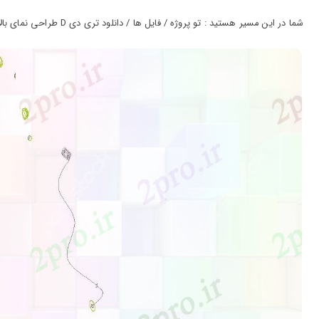
ورود
به
شما در این مسیر هستید : تو پروژه / فایل ها / دانلود تری دی D طراحی نمای بالای فایل dwg آی پاد کد (کد25698)
حساب
کاربری
ثبت
نام
بازیابی
رمز
عبور
علاقه
مندی
ها