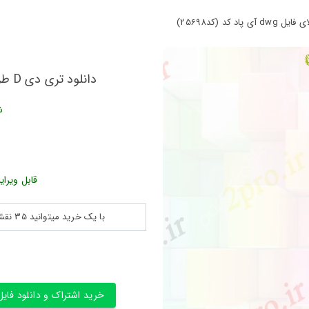
دانلود تری دی D طراحی نمای بالای فایل dwg آی پاد کد (کد25698)
ش
قابل ویرای
با یک خرید میتوانید 35 نقشه پلان جزییات و ... را بین 180560 نقشه به مدت 30 روز دانلود کنید
خرید اشتراک و دانلود فایل