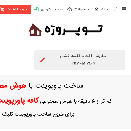
X
محصولات
حساب کاربری
خرید اشتراک
بستن
منو
محصولات
تهیه
اشتراک
سفارش انجام نقشه کشی
راهنما
09170547167
دانلود
ساخت پاوپوینت با
هوش مص
خرید
ها
کافه پاورپوی
کم تر از 5 دقیقه با هوش مصنوعی
حساب
برای شروع ساخت پاورپوینت کلیک ک
کاربری