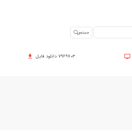
جستجو
7969703 دانلود فایل