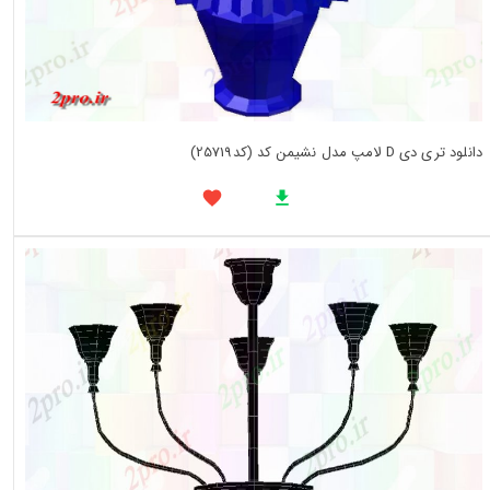
دانلود تری دی D لامپ مدل نشیمن کد (کد25719)