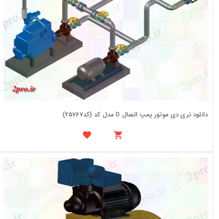
دانلود تری دی موتور پمپ اتصال D مدل کد (کد25767)