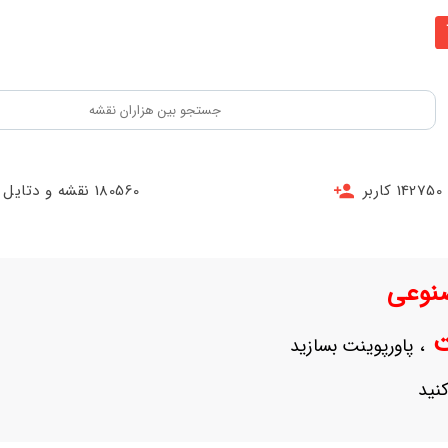
142750 کاربر
180560 نقشه و دتایل
نوعی
نت
، پاورپوینت بسازید
نید