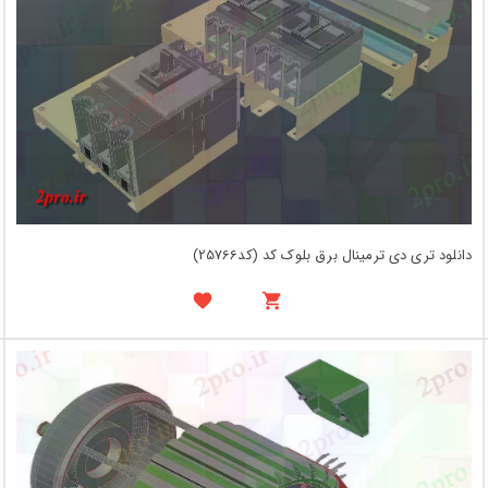
دانلود تری دی ترمینال برق بلوک کد (کد25766)