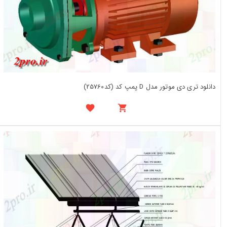
دانلود تری دی موتور مدل D پمپ کد (کد25760)