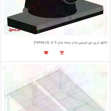
دانلود تری دی دوربین مدار بسته مدل D کد (کد25755)