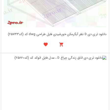
دانلود تری دی D نظر آبگرمکن خورشیدی فایل طراحی dwg کد (کد25733)