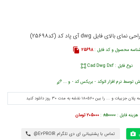
ناسه محصول و کد فایل :
25698
نوع فایل : Cad Dwg Dxf
ش توسط نرم افزار اتوکد - بریکس کد - و ...
هزینه فایل :
850000
:
205000 تومان
تماس با پشتیبانی ای دی تلگرام E2PROIR@