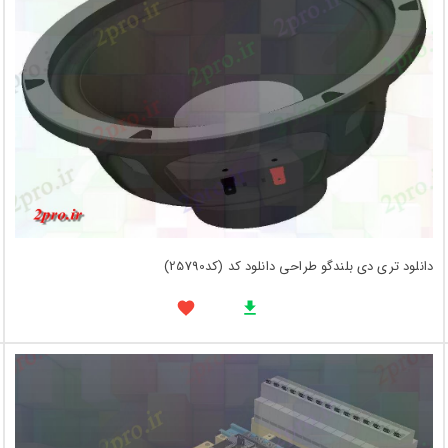
دانلود تری دی بلندگو طراحی دانلود کد (کد25790)