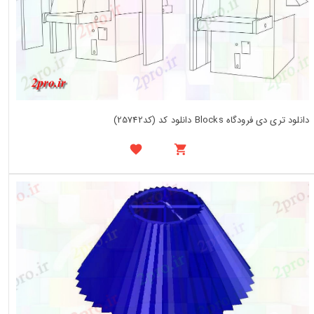
دانلود تری دی فرودگاه Blocks دانلود کد (کد25742)