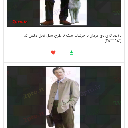
دانلود تری دی مردان با جزئیات سگ D طرح مدل فایل عکس کد
(کد25213)