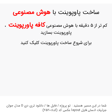
ورود
به
ساخت پاوپوینت با
هوش مصنوعی
حساب
کاربری
کافه پاورپوینت
کم تر از 5 دقیقه با هوش مصنوعی
،
ثبت
پاورپوینت بسازید
نام
بازیابی
برای شروع ساخت پاورپوینت کلیک کنید
رمز
عبور
علاقه
مندی
ها
شما در این مسیر هستید : تو پروژه / فایل ها / دانلود تری دی D مدل جوان
جزئیات انسان فایل layout عکس کد (کد25208)