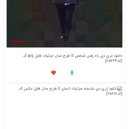
دانلود تری دی راه رفتن شخص D طرح مدل جزئیات فایل jpg کد
(کد25224)