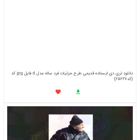
دانلود تری دی ایستاده قدیمی طرح جزئیات فرد ساله مدل d فایل jpg کد
(کد25227)