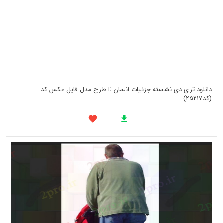
دانلود تری دی نشسته جزئیات انسان D طرح مدل فایل عکس کد
(کد25217)