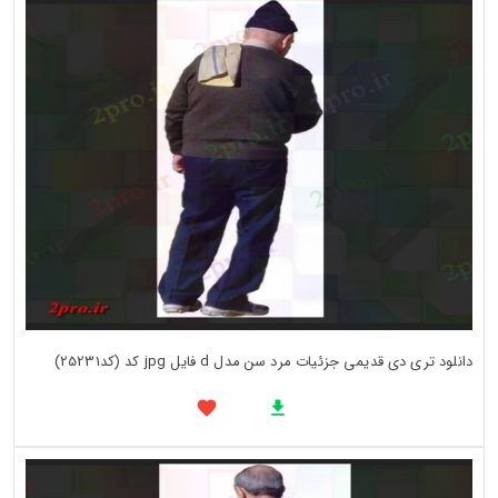
دانلود تری دی قدیمی جزئیات مرد سن مدل d فایل jpg کد (کد25231)