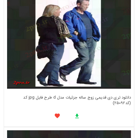
دانلود تری دی قدیمی زوج ساله جزئیات مدل d طرح فایل jpg کد
(کد25092)