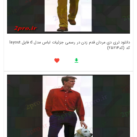
دانلود تری دی مردان قدم زدن در رسمی جزئیات لباس مدل d فایل layout
کد (کد25214)