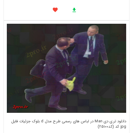
دانلود تری دی Man در لباس های رسمی طرح مدل d بلوک جزئیات فایل
jpg کد (کد25100)