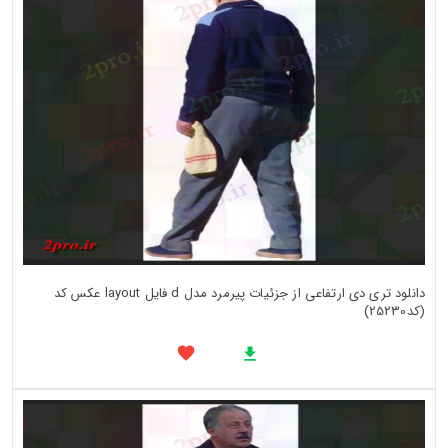
دانلود تری دی ارتفاعی از جزئیات پیرمرد مدل d فایل layout عکس کد
(کد25230)