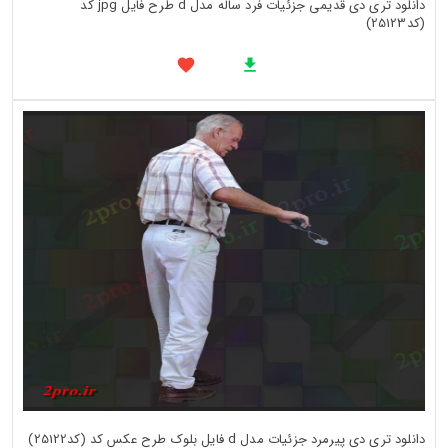
دانلود تری دی قدیمی جزئیات فرد ساله مدل d طرح فایل jpg کد
(کد25123)
دانلود تری دی پیرمرد جزئیات مدل d فایل بلوک طرح عکس کد (کد25122)