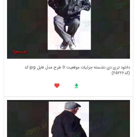
دانلود تری دی نشسته جزئیات موقعیت D طرح مدل فایل jpg کد
(کد25226)