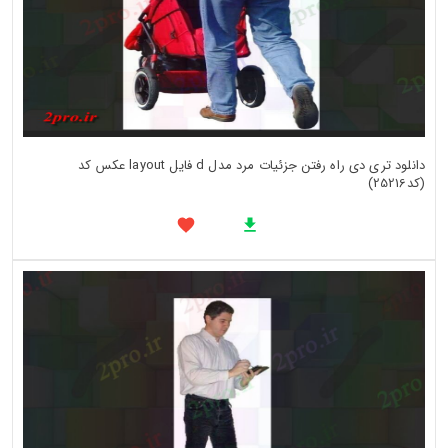
دانلود تری دی راه رفتن جزئیات مرد مدل d فایل layout عکس کد
(کد25216)