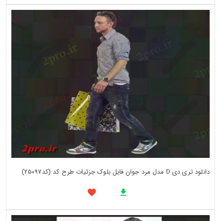
دانلود تری دی D مدل مرد جوان فایل بلوک جزئیات طرح کد (کد25097)