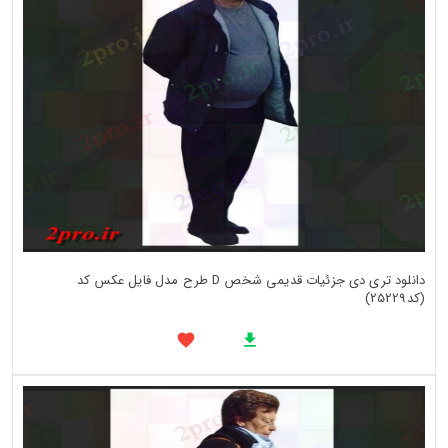
دانلود تری دی جزئیات قدیمی شخص D طرح مدل فایل عکس کد
(کد25229)