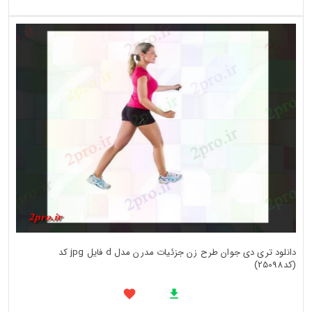
دانلود تری دی جوان طرح زن جزئیات مدرن مدل d فایل jpg کد
(کد25098)