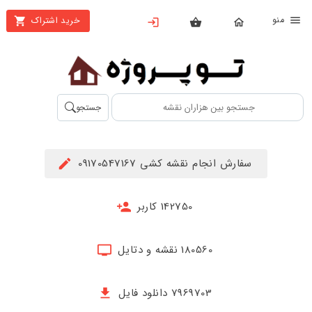
نو
خرید اشتراک
X
بستن
منو
محصولات
تهیه
جستجو
اشتراک
راهنما
سفارش انجام نقشه کشی 09170547167
دانلود
خرید
142750 کاربر
ها
180560 نقشه و دتایل
حساب
کاربری
7969703 دانلود فایل