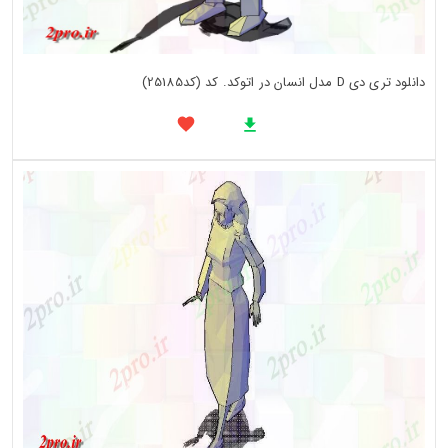
دانلود تری دی D مدل انسان در اتوکد. کد (کد25185)