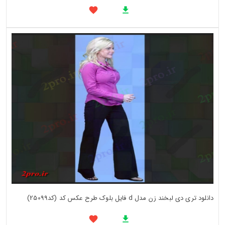
دانلود تری دی لبخند زن مدل d فایل بلوک طرح عکس کد (کد25099)