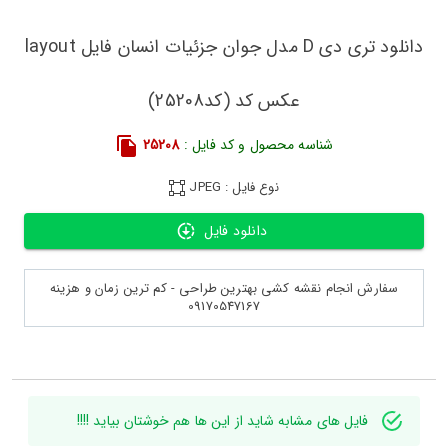
دانلود تری دی D مدل جوان جزئیات انسان فایل layout
عکس کد (کد25208)
شناسه محصول و کد فایل :
25208
نوع فایل : JPEG
دانلود فایل
سفارش انجام نقشه کشی بهترین طراحی - کم ترین زمان و هزینه
09170547167
فایل های مشابه شاید از این ها هم خوشتان بیاید !!!!