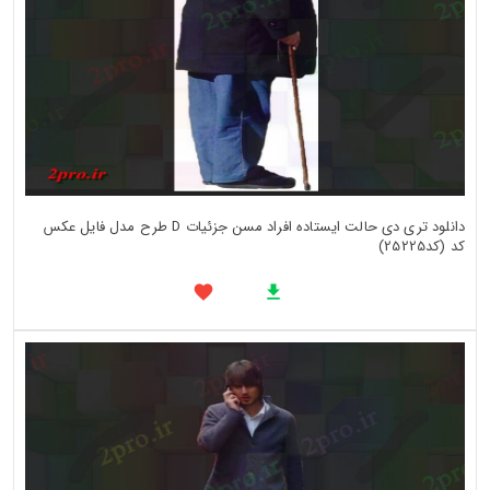
دانلود تری دی حالت ایستاده افراد مسن جزئیات D طرح مدل فایل عکس
کد (کد25225)