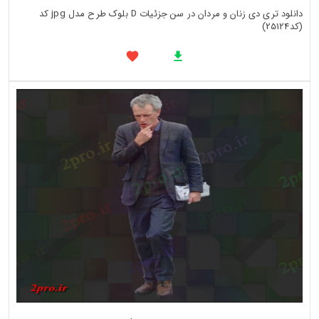
دانلود تری دی زنان و مردان در سن جزئیات D بلوک طرح مدل jpg کد
(کد25124)