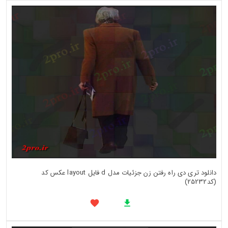
دانلود تری دی راه رفتن زن جزئیات مدل d فایل layout عکس کد
(کد25232)