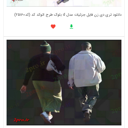
دانلود تری دی زن فایل جزئیات مدل d بلوک طرح اتوکد کد (کد25160)