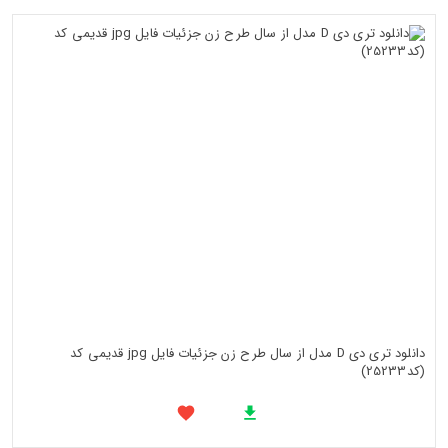
دانلود تری دی D مدل از سال طرح زن جزئیات فایل jpg قدیمی کد
(کد25233)