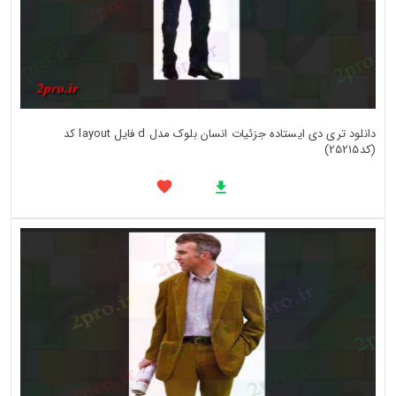
دانلود تری دی ایستاده جزئیات انسان بلوک مدل d فایل layout کد
(کد25215)