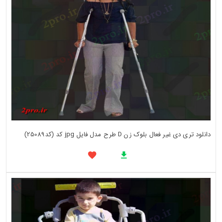
دانلود تری دی غیر فعال بلوک زن D طرح مدل فایل jpg کد (کد25089)