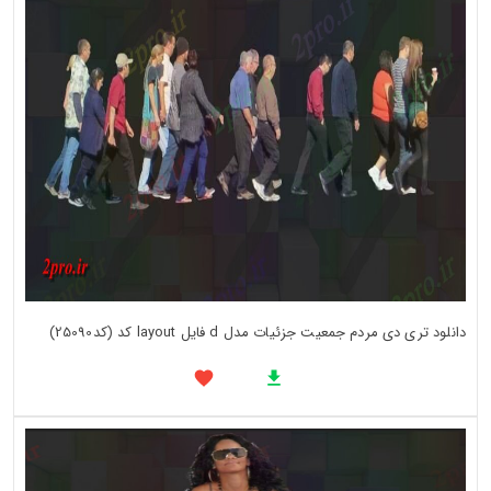
دانلود تری دی مردم جمعیت جزئیات مدل d فایل layout کد (کد25090)