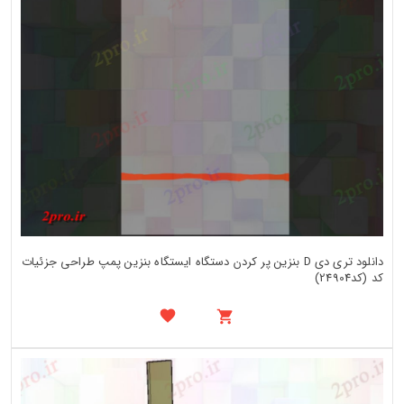
دانلود تری دی D بنزین پر کردن دستگاه ایستگاه بنزین پمپ طراحی جزئیات
کد (کد24904)