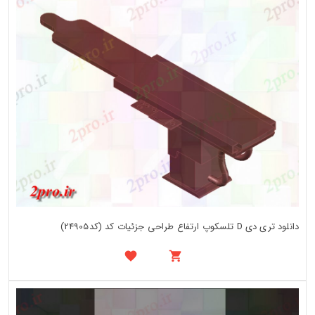
دانلود تری دی D تلسکوپ ارتفاع طراحی جزئیات کد (کد24905)