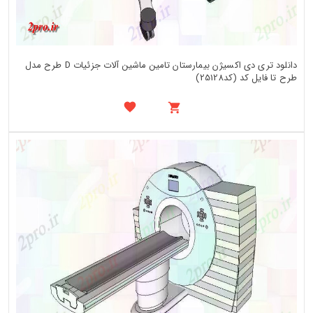
دانلود تری دی اکسیژن بیمارستان تامین ماشین آلات جزئیات D طرح مدل
طرح تا فایل کد (کد25128)