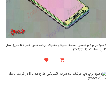
دانلود تری دی لمسی صفحه نمایش جزئیات برنامه تلفن همراه D طرح مدل
فایل dwg کد (کد25166)