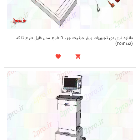
دانلود تری دی تجهیزات برق جزئیات جزء D طرح مدل فایل طرح تا کد
(کد25131)