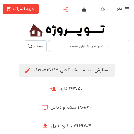
نو
خرید اشتراک
X
بستن
منو
محصولات
تهیه
جستجو
اشتراک
راهنما
سفارش انجام نقشه کشی 09170547167
دانلود
خرید
142750 کاربر
ها
180560 نقشه و دتایل
حساب
کاربری
7969703 دانلود فایل