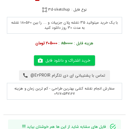
نوع فایل : 3d-sketchup
با یک خرید میتوانید 35 نقشه پلان جزییات و ... را بین 180560 نقشه
به مدت 30 روز دانلود کنید
هزینه فایل :
850000
:
205000 تومان
خرید اشتراک و دانلود فایل
تماس با پشتیبانی ای دی تلگرام E2PROIR@
سفارش انجام نقشه کشی بهترین طراحی - کم ترین زمان و هزینه
09170547167
فایل های مشابه شاید از این ها هم خوشتان بیاید !!!!