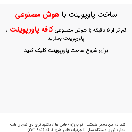
ورود
به
ساخت پاوپوینت با
هوش مصنوعی
حساب
کاربری
کافه پاورپوینت
کم تر از 5 دقیقه با هوش مصنوعی
،
ثبت
پاورپوینت بسازید
نام
بازیابی
برای شروع ساخت پاورپوینت کلیک کنید
رمز
عبور
علاقه
مندی
ها
شما در این مسیر هستید : تو پروژه / فایل ها / دانلود تری دی ضربان قلب
اندازه گیری دستگاه مدل D جزئیات فایل طرح تا کد (کد25129)