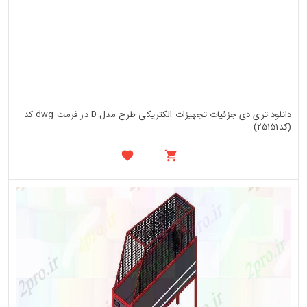
دانلود تری دی جزئیات تجهیزات الکتریکی طرح مدل D در فرمت dwg کد
(کد25151)