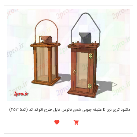
دانلود تری دی D عتیقه چوبی شمع فانوس فایل طرح اتوکد کد (کد25315)