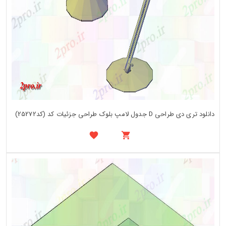
دانلود تری دی طراحی D جدول لامپ بلوک طراحی جزئیات کد (کد25272)