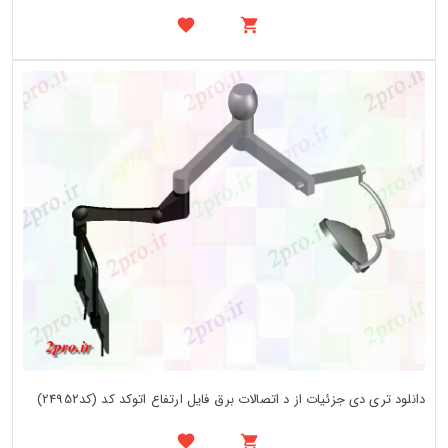
دانلود تری دی جزئیات از د اتصالات برق فایل ارتفاع اتوکد کد (کد24952)