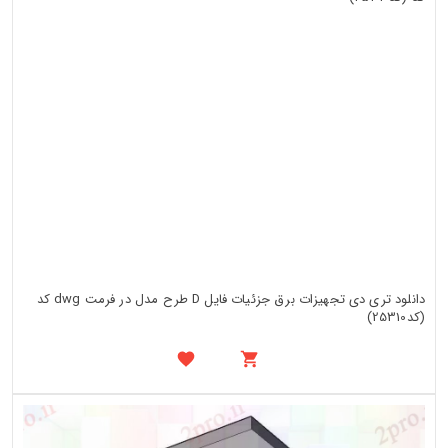
دانلود تری دی تجهیزات برق جزئیات فایل D طرح مدل در فرمت dwg کد
(کد25310)