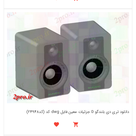
دانلود تری دی بلندگو D جزئیات معین فایل dwg کد (کد24948)