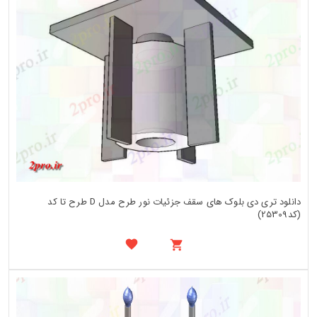
دانلود تری دی بلوک های سقف جزئیات نور طرح مدل D طرح تا کد
(کد25309)