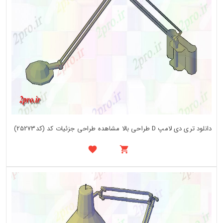
دانلود تری دی لامپ D طراحی بالا مشاهده طراحی جزئیات کد (کد25273)