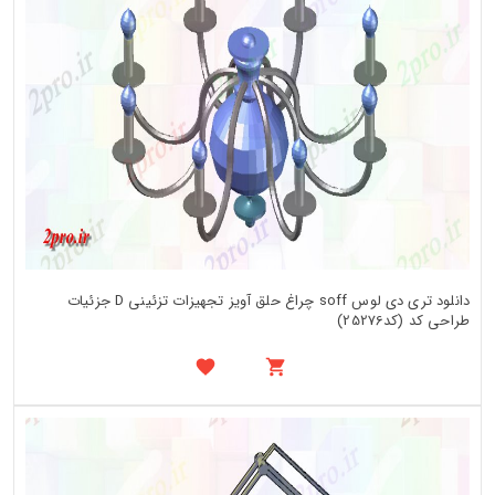
دانلود تری دی لوس soff چراغ حلق آویز تجهیزات تزئینی D جزئیات
طراحی کد (کد25276)