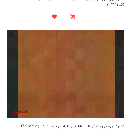
(کد24992)
دانلود تری دی بلندگو D ارتفاع جلو طراحی جزئیات کد (کد24953)