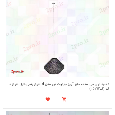
دانلود تری دی سقف حلق آویز جزئیات نور مدل d طرح بندی فایل طرح تا
کد (کد25312)