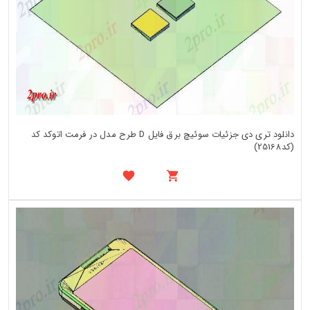
دانلود تری دی جزئیات سوئیچ برق فایل D طرح مدل در فرمت اتوکد کد
(کد25168)