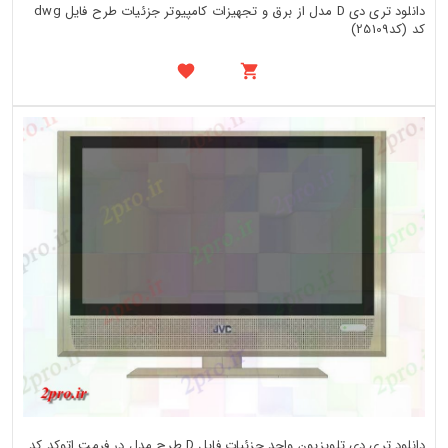
دانلود تری دی D مدل از برق و تجهیزات کامپیوتر جزئیات طرح فایل dwg
کد (کد25109)
دانلود تری دی تلویزیون واحد جزئیات فایل D طرح مدل در فرمت اتوکد کد