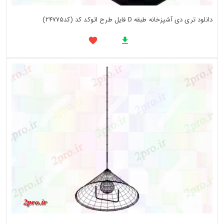
دانلود تری دی آشپزخانه طبقه D فایل طرح اتوکد کد (کد24775)