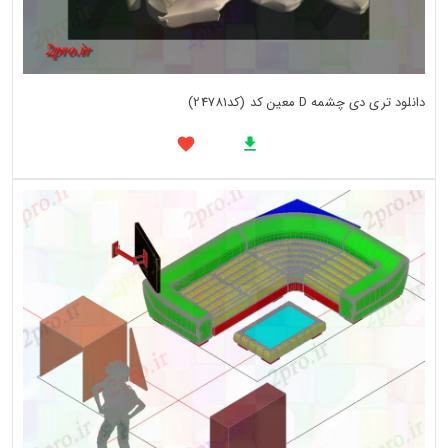
دانلود تری دی چشمه D معین کد (کد24781)