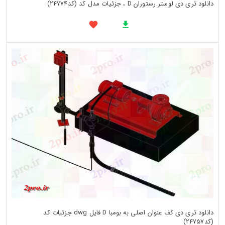
دانلود تری دی لوستر رستوران D ، جزئیات مدل کد (کد24774)
دانلود تری دی کف عنوان اصلی به بومبا D فایل dwg جزئیات کد
(کد24757)