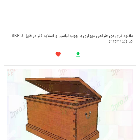
دانلود تری دی طراحی دیواری با چوب لباسی و اسلاید فلز در فایل SKP D.
کد (کد24629)