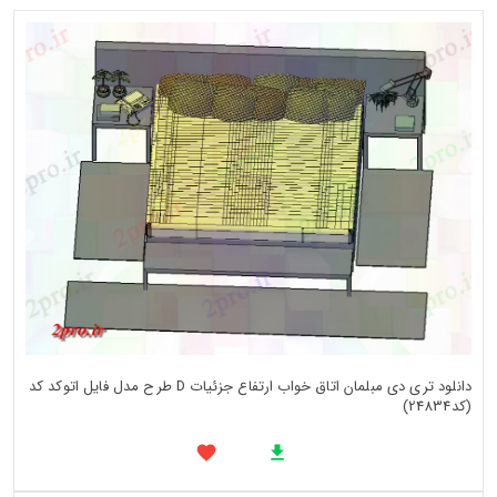
دانلود تری دی مبلمان اتاق خواب ارتفاع جزئیات D طرح مدل فایل اتوکد کد
(کد24834)