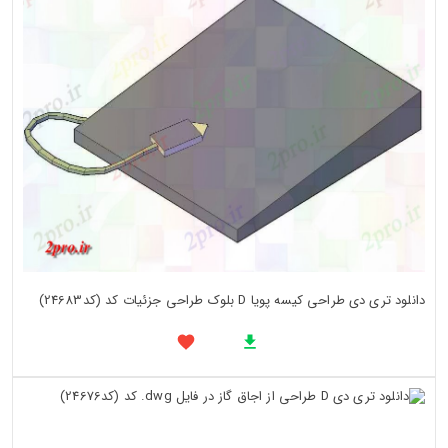
دانلود تری دی طراحی کیسه پویا D بلوک طراحی جزئیات کد (کد24683)