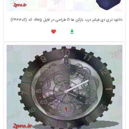
دانلود تری دی فیلتر درب بازکن ها D طراحی در فایل dwg. کد (کد24616)