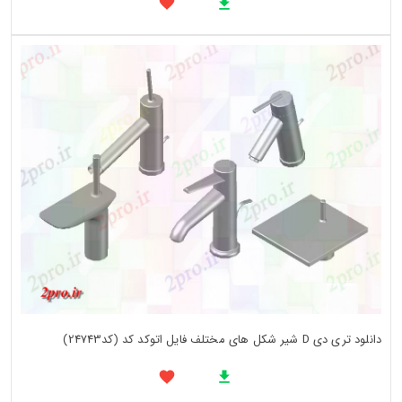
دانلود تری دی D شیر شکل های مختلف فایل اتوکد کد (کد24743)