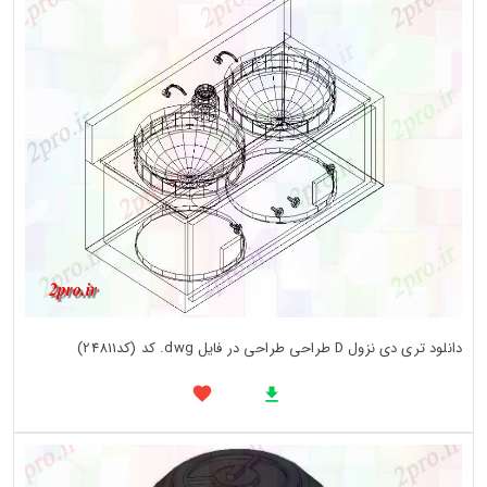
دانلود تری دی نزول D طراحی طراحی در فایل dwg. کد (کد24811)