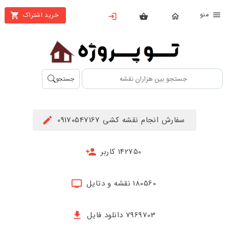
نو
خرید اشتراک
X
بستن
منو
محصولات
تهیه
جستجو
اشتراک
راهنما
سفارش انجام نقشه کشی 09170547167
دانلود
خرید
142750 کاربر
ها
180560 نقشه و دتایل
حساب
کاربری
7969703 دانلود فایل