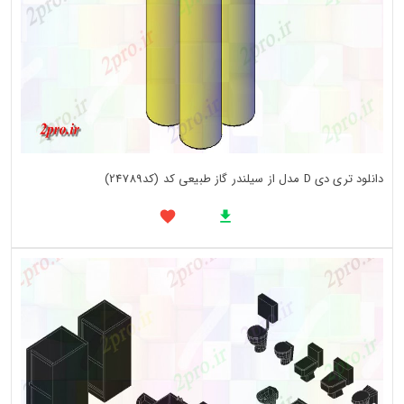
دانلود تری دی D مدل از سیلندر گاز طبیعی کد (کد24789)