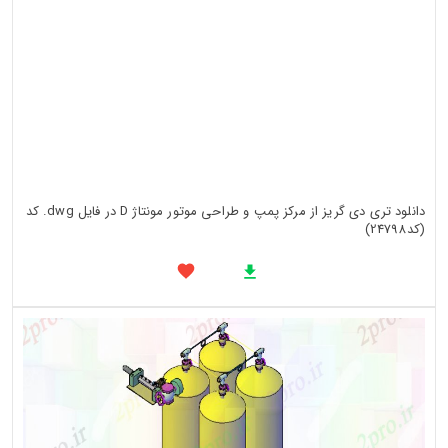
دانلود تری دی گریز از مرکز پمپ و طراحی موتور مونتاژ D در فایل dwg. کد
(کد24798)