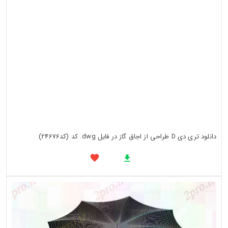
دانلود تری دی D طراحی از اجاق گاز در فایل dwg. کد (کد24676)