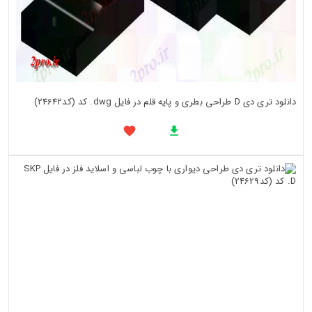
دانلود تری دی D طراحی بطری و پایه قلم در فایل dwg. کد (کد24642)