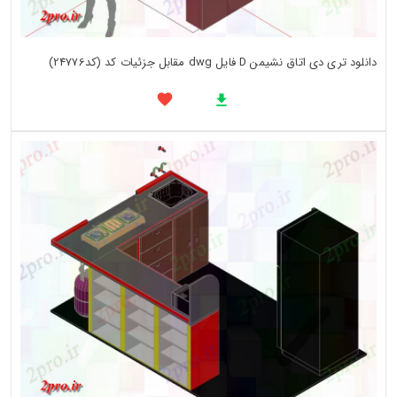
دانلود تری دی اتاق نشیمن D فایل dwg مقابل جزئیات کد (کد24776)