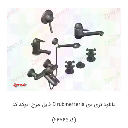
دانلود تری دی D rubinetteria فایل طرح اتوکد کد
(کد24745)