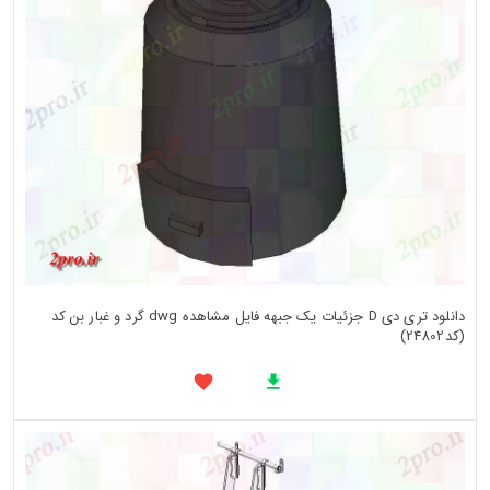
دانلود تری دی D جزئیات یک جبهه فایل مشاهده dwg گرد و غبار بن کد
(کد24802)