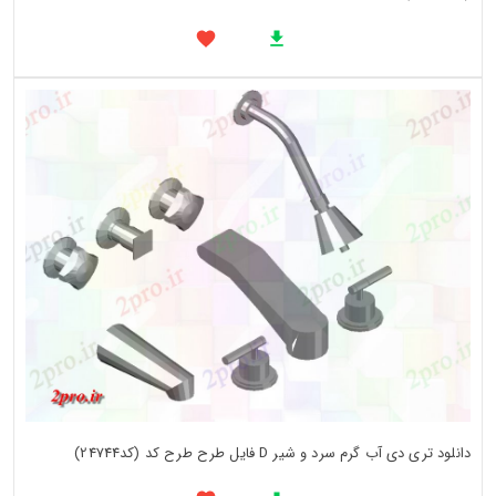
دانلود تری دی آب گرم سرد و شیر D فایل طرح طرح کد (کد24744)