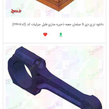
دانلود تری دی D مبلمان جعبه ذخیره سازی فایل جزئیات کد (کد24617)