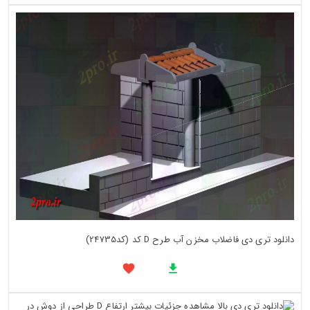
دانلود تری دی فاضلاب مخزن آب طرح D کد (کد24735)