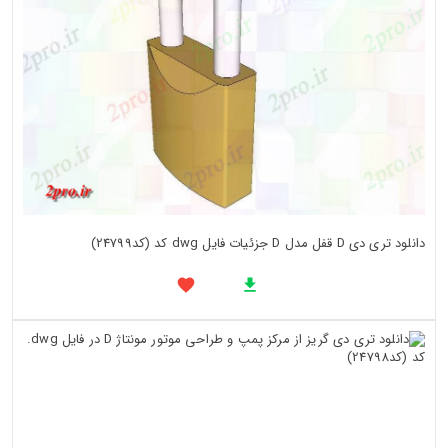
دانلود تری دی D قفل مدل D جزئیات فایل dwg کد (کد24799)