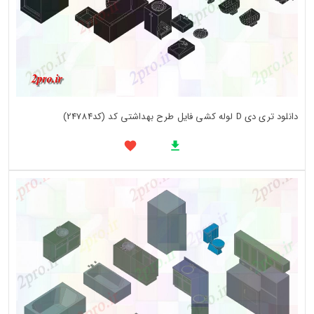
دانلود تری دی D لوله کشی فایل طرح بهداشتی کد (کد24784)