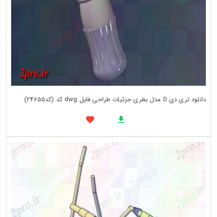
دانلود تری دی D مدل بطری جزئیات طراحی فایل dwg کد (کد24655)