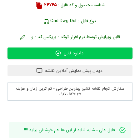
شناسه محصول و کد فایل :
24745
نوع فایل : Cad Dwg Dxf
قابل ویرایش توسط نرم افزار اتوکد - بریکس کد - و ...
دانلود فایل
دیدن پیش نمایش آنلاین نقشه
سفارش انجام نقشه کشی بهترین طراحی - کم ترین زمان و هزینه
09170547167
فایل های مشابه شاید از این ها هم خوشتان بیاید !!!!