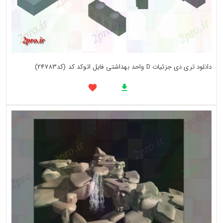
دانلود تری دی جزئیات D واحد بهداشتی فایل اتوکد کد (کد24783)