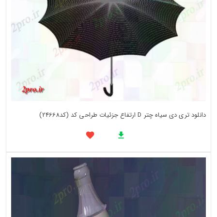
دانلود تری دی سیاه چتر D ارتفاع جزئیات طراحی کد (کد24668)