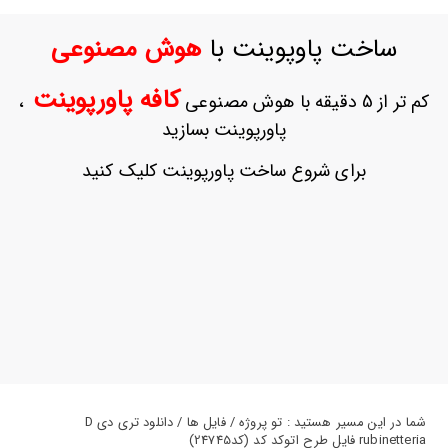
ورود
به
ساخت پاوپوینت با
هوش مصنوعی
حساب
کاربری
کافه پاورپوینت
کم تر از 5 دقیقه با هوش مصنوعی
،
ثبت
پاورپوینت بسازید
نام
بازیابی
برای شروع ساخت پاورپوینت کلیک کنید
رمز
عبور
علاقه
مندی
ها
شما در این مسیر هستید : تو پروژه / فایل ها / دانلود تری دی D
rubinetteria فایل طرح اتوکد کد (کد24745)