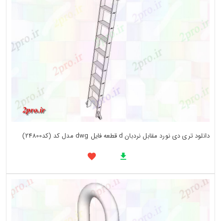
دانلود تری دی نورد مقابل نردبان d قطعه فایل dwg مدل کد (کد24800)