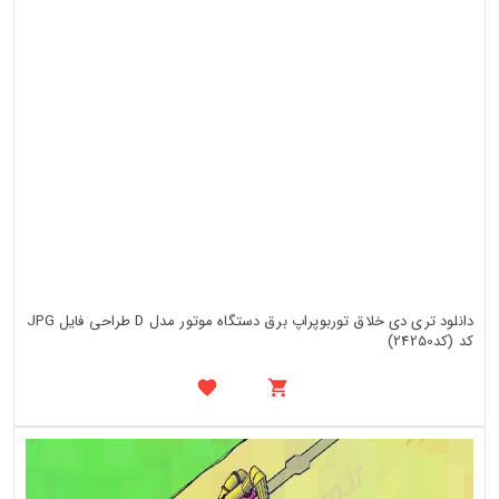
دانلود تری دی خلاق توربوپراپ برق دستگاه موتور مدل D طراحی فایل JPG
کد (کد24250)