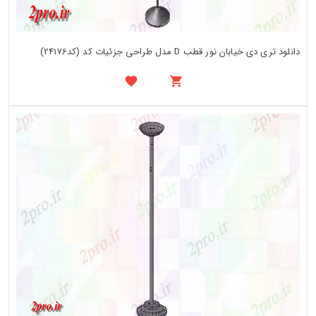
دانلود تری دی خیابان نور قطب D مدل طراحی جزئیات کد (کد24176)