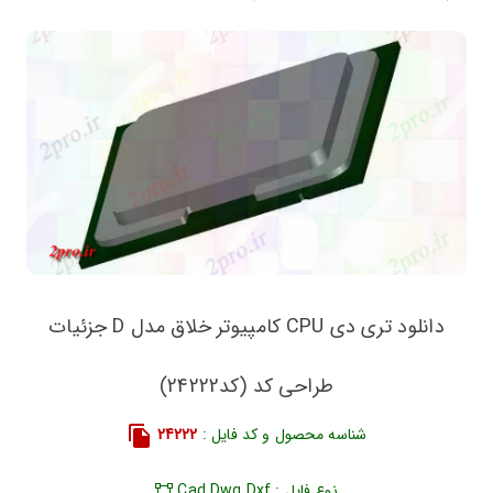
دانلود تری دی CPU کامپیوتر خلاق مدل D جزئیات
طراحی کد (کد24222)
شناسه محصول و کد فایل :
24222
نوع فایل : Cad Dwg Dxf