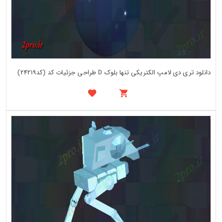
دانلود تری دی لامپ الکتریکی تنها بلوک D طراحی جزئیات کد (کد24219)