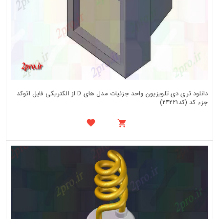
دانلود تری دی تلویزیون واحد جزئیات مدل های D از الکتریکی فایل اتوکد
جزء کد (کد24221)