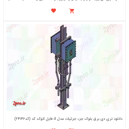
دانلود تری دی برق بلوک جزء جزئیات مدل d فایل اتوکد کد (کد24146)