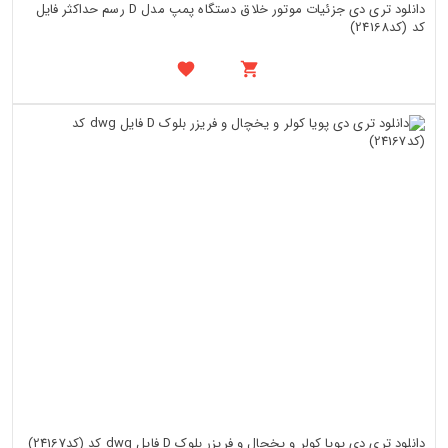
دانلود تری دی جزئیات موتور خلاق دستگاه پمپ مدل D رسم حداکثر فایل
کد (کد24168)
دانلود تری دی پویا کولر و یخچال و فریزر بلوک D فایل dwg کد (کد24167)