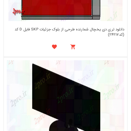
دانلود تری دی یخچال شمارنده طرحی از بلوک جزئیات SKP فایل D کد
(کد24217)