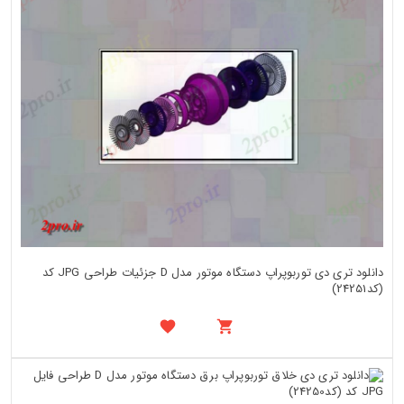
دانلود تری دی توربوپراپ دستگاه موتور مدل D جزئیات طراحی JPG کد
(کد24251)