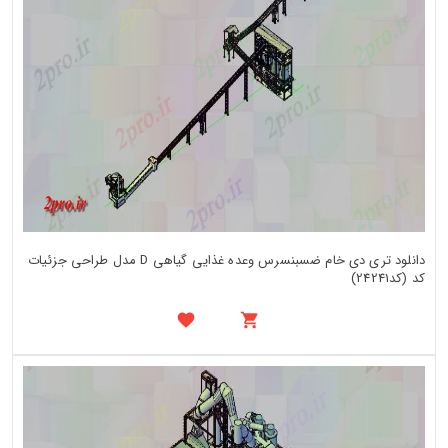
دانلود تری دی خام ضسبنسرس وعده غذایی گیاهی D مدل طراحی جزئیات
کد (کد24241)