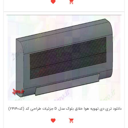
دانلود تری دی تهویه هوا خلاق بلوک مدل D جزئیات طراحی کد (کد24140)