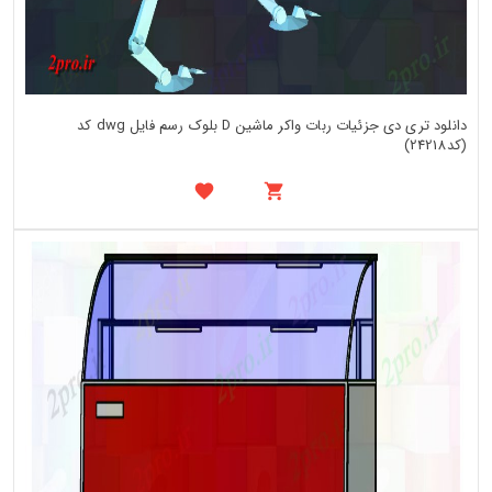
دانلود تری دی جزئیات ربات واکر ماشین D بلوک رسم فایل dwg کد
(کد24218)