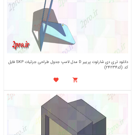
دانلود تری دی شارلوت پرییر D مدل لامپ جدول طراحی جزئیات SKP فایل
کد (کد24234)