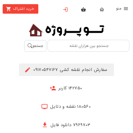
نو
خرید اشتراک
X
بستن
منو
محصولات
تهیه
جستجو
اشتراک
راهنما
سفارش انجام نقشه کشی 09170547167
دانلود
خرید
142750 کاربر
ها
180560 نقشه و دتایل
حساب
کاربری
7969703 دانلود فایل