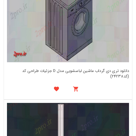
دانلود تری دی گرداب ماشین لباسشویی مدل D جزئیات طراحی کد
(کد24238)