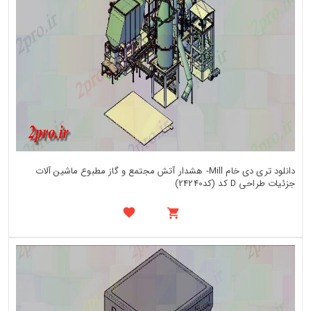
دانلود تری دی خام Mill- هشدار آتش مجتمع و گاز مطبوع ماشین آلات
جزئیات طراحی D کد (کد24240)