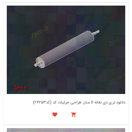
دانلود تری دی نقاله D مدل طراحی جزئیات کد (کد24253)