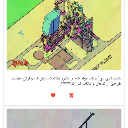
دانلود تری دی آسیاب مواد خام و الکترواستاتیک بارش D پردازش جزئیات
طراحی از گیاهان و نباتات کد (کد24242)