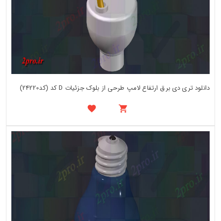
دانلود تری دی برق ارتفاع لامپ طرحی از بلوک جزئیات D کد (کد24220)