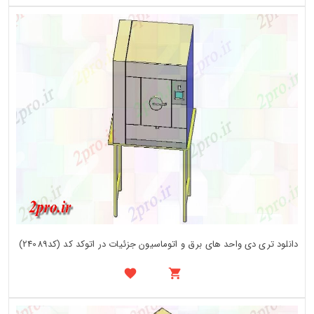
دانلود تری دی واحد های برق و اتوماسیون جزئیات در اتوکد کد (کد24089)