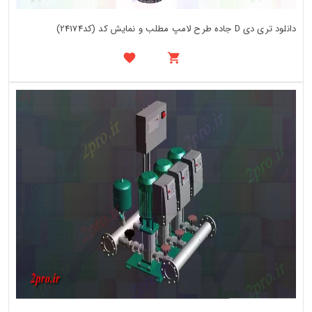
دانلود تری دی D جاده طرح لامپ مطلب و نمایش کد (کد24174)