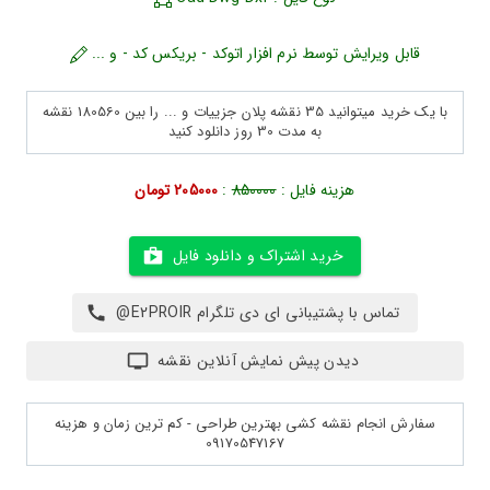
قابل ویرایش توسط نرم افزار اتوکد - بریکس کد - و ...
با یک خرید میتوانید 35 نقشه پلان جزییات و ... را بین 180560 نقشه
به مدت 30 روز دانلود کنید
هزینه فایل :
850000
:
205000 تومان
خرید اشتراک و دانلود فایل
تماس با پشتیبانی ای دی تلگرام E2PROIR@
دیدن پیش نمایش آنلاین نقشه
سفارش انجام نقشه کشی بهترین طراحی - کم ترین زمان و هزینه
09170547167