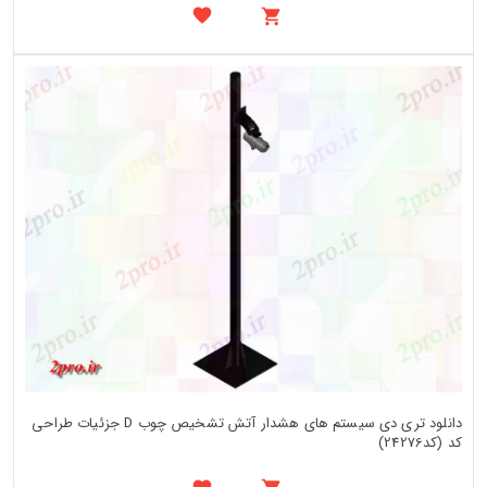
دانلود تری دی سیستم های هشدار آتش تشخیص چوب D جزئیات طراحی
کد (کد24276)