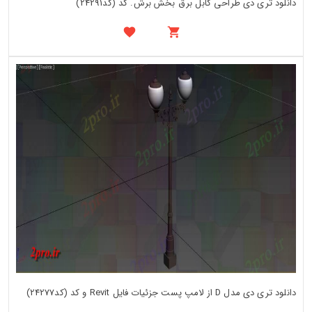
دانلود تری دی طراحی کابل برق بخش برش. کد (کد24291)
دانلود تری دی مدل D از لامپ پست جزئیات فایل Revit و کد (کد24277)