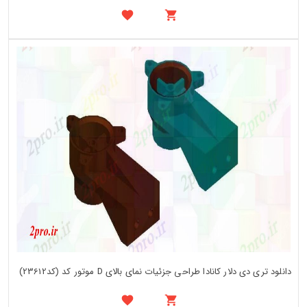
دانلود تری دی دلار کانادا طراحی جزئیات نمای بالای D موتور کد (کد23612)