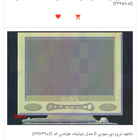
(کد23658)
دانلود تری دی سونی D مدل جزئیات طراحی کد (کد23639)