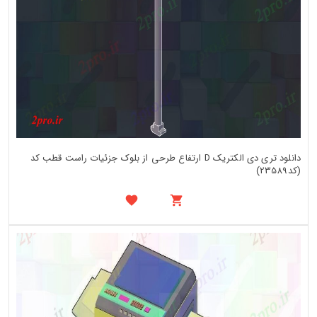
دانلود تری دی الکتریک D ارتفاع طرحی از بلوک جزئیات راست قطب کد
(کد23589)