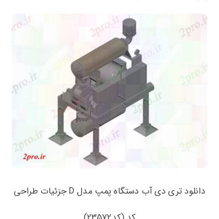
دانلود تری دی آب دستگاه پمپ مدل D جزئیات طراحی
کد (کد23572)