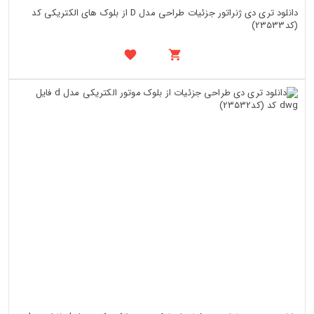
دانلود تری دی ژنراتور جزئیات طراحی مدل D از بلوک های الکتریکی کد
(کد23533)