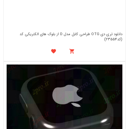
دانلود تری دی OTG طراحی کابل مدل D از بلوک های الکتریکی کد
(کد23554)