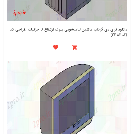
دانلود تری دی گرداب ماشین لباسشویی بلوک ارتفاع D جزئیات طراحی کد
(کد23811)