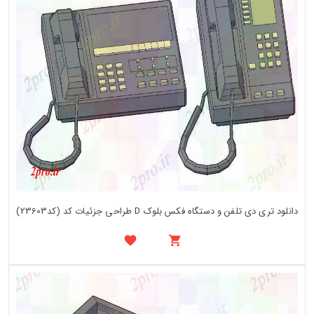
دانلود تری دی تلفن و دستگاه فکس بلوک D طراحی جزئیات کد (کد23603)