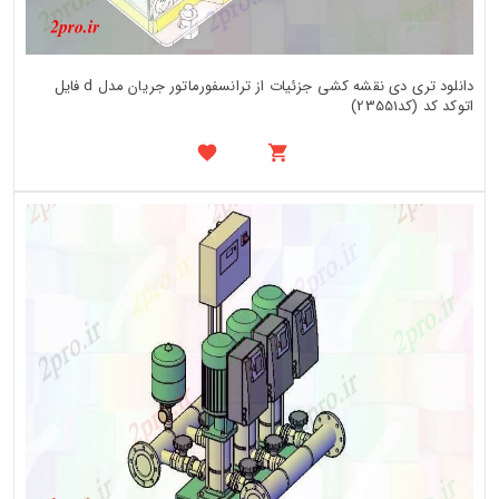
دانلود تری دی نقشه کشی جزئیات از ترانسفورماتور جریان مدل d فایل
اتوکد کد (کد23551)