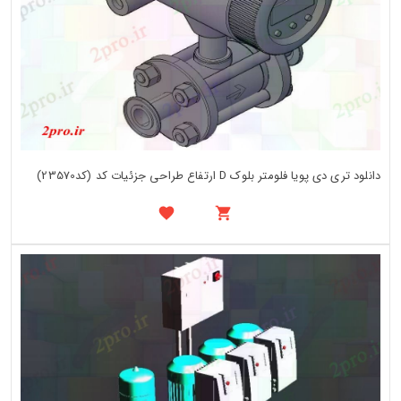
دانلود تری دی پویا فلومتر بلوک D ارتفاع طراحی جزئیات کد (کد23570)