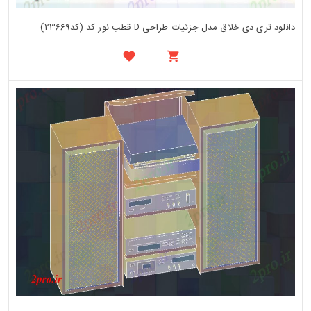
دانلود تری دی خلاق مدل جزئیات طراحی D قطب نور کد (کد23669)