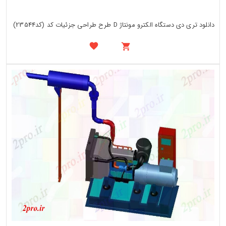
دانلود تری دی دستگاه الکترو مونتاژ D طرح طراحی جزئیات کد (کد23544)