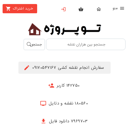
نو
خرید اشتراک
X
بستن
منو
محصولات
تهیه
جستجو
اشتراک
راهنما
سفارش انجام نقشه کشی 09170547167
دانلود
خرید
142750 کاربر
ها
180560 نقشه و دتایل
حساب
کاربری
7969703 دانلود فایل