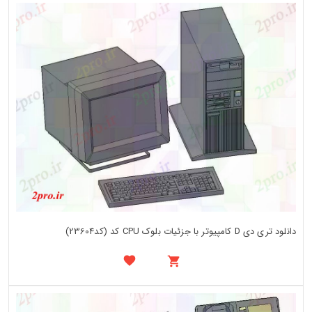
دانلود تری دی D کامپیوتر با جزئیات بلوک CPU کد (کد23604)