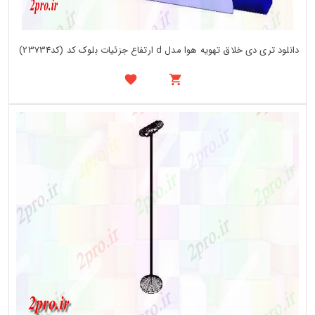
دانلود تری دی خلاق تهویه هوا مدل d ارتفاع جزئیات بلوک کد (کد23734)