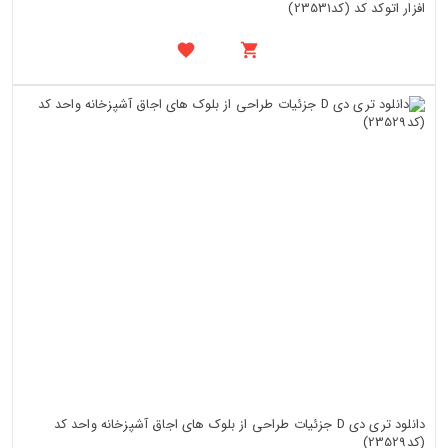
افزار اتوکد کد (کد23531)
دانلود تری دی D جزئیات طراحی از بلوک های اجاق آشپزخانه واحد کد
(کد23529)