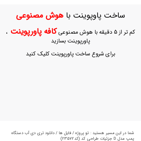
ورود
به
ساخت پاوپوینت با
هوش مصنوعی
حساب
کاربری
کافه پاورپوینت
کم تر از 5 دقیقه با هوش مصنوعی
،
ثبت
پاورپوینت بسازید
نام
بازیابی
برای شروع ساخت پاورپوینت کلیک کنید
رمز
عبور
علاقه
مندی
ها
شما در این مسیر هستید : تو پروژه / فایل ها / دانلود تری دی آب دستگاه
پمپ مدل D جزئیات طراحی کد (کد23572)