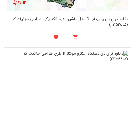
دانلود تری دی پمپ آب D مدل ماشین های الکتریکی طراحی جزئیات کد
(کد23545)