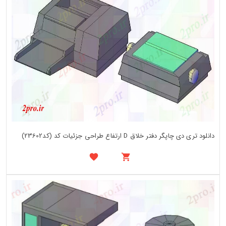
دانلود تری دی چاپگر دفتر خلاق D ارتفاع طراحی جزئیات کد (کد23602)