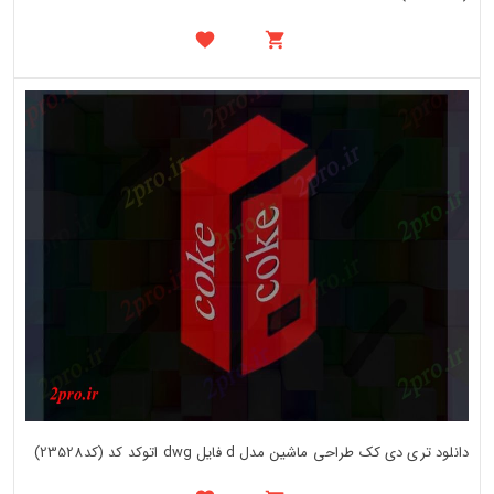
دانلود تری دی کک طراحی ماشین مدل d فایل dwg اتوکد کد (کد23528)