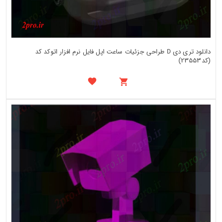
دانلود تری دی D طراحی جزئیات ساعت اپل فایل نرم افزار اتوکد کد
(کد23553)