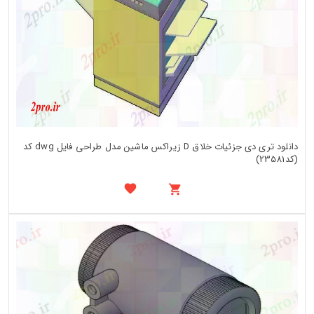
دانلود تری دی جزئیات خلاق D زیراکس ماشین مدل طراحی فایل dwg کد
(کد23581)