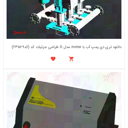
دانلود تری دی پمپ آب با moter مدل D طراحی جزئیات کد (کد23569)