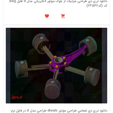
دانلود تری دی طراحی جزئیات از بلوک موتور الکتریکی مدل d فایل dwg
کد (کد23532)
دانلود تری دی شعاعی طراحی موتور dteials طراحی مدل d در فایل نرم