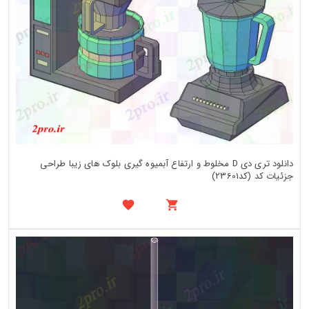
دانلود تری دی D مخلوط و ارتفاع آبمیوه گیری بلوک های زیبا طراحی
جزئیات کد (کد23601)