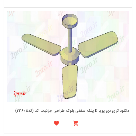
دانلود تری دی پویا D پنکه سقفی بلوک طراحی جزئیات کد (کد23605)