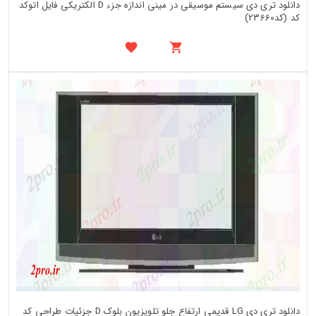
دانلود تری دی سیستم موسیقی در مینی اندازه جزء D الکتریکی فایل اتوکد
کد (کد23660)
دانلود تری دی LG قدیمی ارتفاع جلو تلویزیون بلوک D جزئیات طراحی کد