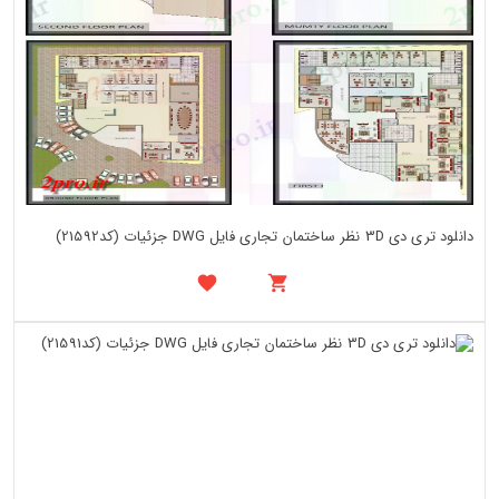
دانلود تری دی 3D نظر ساختمان تجاری فایل DWG جزئیات (کد21592)