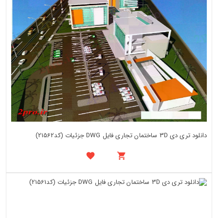
دانلود تری دی 3D ساختمان تجاری فایل DWG جزئیات (کد21562)