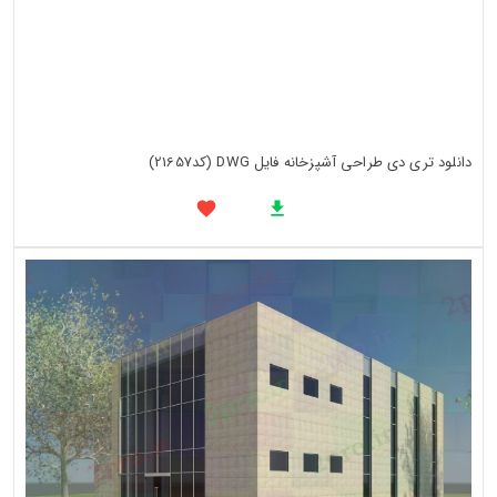
دانلود تری دی طراحی آشپزخانه فایل DWG (کد21657)