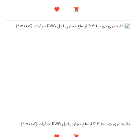
دانلود تری دی نما 3 D ارتفاع تجاری فایل DWG جزئیات (کد21571)