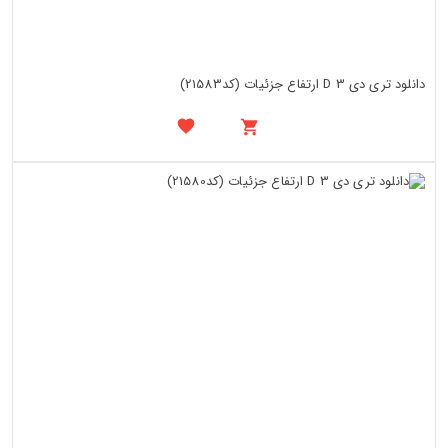
دانلود تری دی 3 D ارتفاع جزئیات (کد21583)