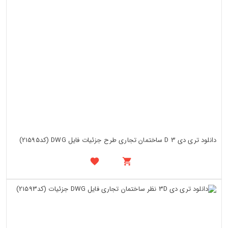
دانلود تری دی 3 D ساختمان تجاری طرح جزئیات فایل DWG (کد21595)