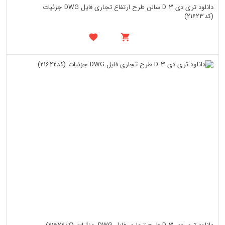
دانلود تری دی 3 D سالن طرح ارتفاع تجاری فایل DWG جزئیات
(کد21623)