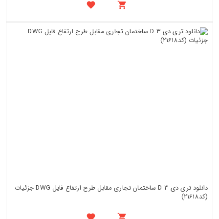
دانلود تری دی 3 D ساختمان تجاری مقابل طرح ارتفاع فایل DWG جزئیات
(کد21618)