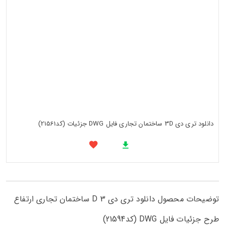
دانلود تری دی 3D ساختمان تجاری فایل DWG جزئیات (کد21561)
توضیحات محصول دانلود تری دی 3 D ساختمان تجاری ارتفاع
طرح جزئیات فایل DWG (کد21594)