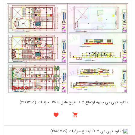
دانلود تری دی جبهه ارتفاع 3 D طرح فایل DWG جزئیات (کد21613)