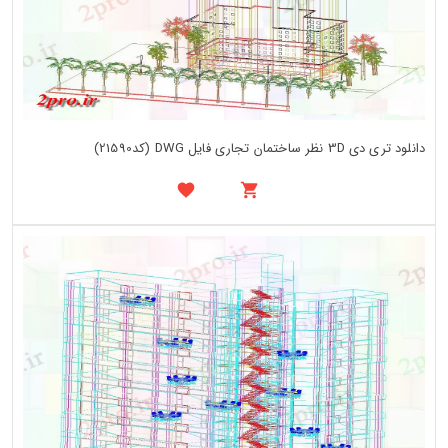
دانلود تری دی 3D نظر ساختمان تجاری فایل DWG (کد21590)