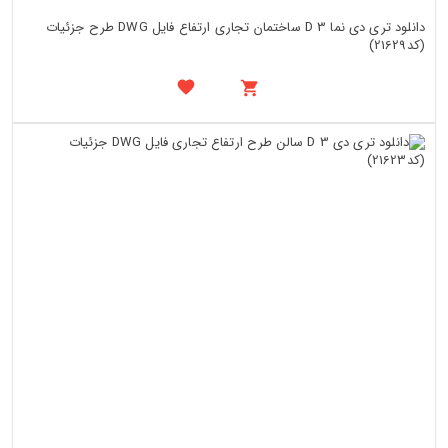
دانلود تری دی نما 3 D ساختمان تجاری ارتفاع فایل DWG طرح جزئیات
(کد21629)