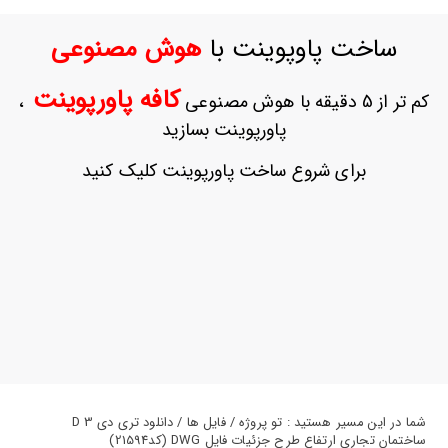
ورود
به
ساخت پاوپوینت با
هوش مصنوعی
حساب
کاربری
کافه پاورپوینت
کم تر از 5 دقیقه با هوش مصنوعی
،
ثبت
پاورپوینت بسازید
نام
بازیابی
برای شروع ساخت پاورپوینت کلیک کنید
رمز
عبور
علاقه
مندی
ها
شما در این مسیر هستید : تو پروژه / فایل ها / دانلود تری دی 3 D
ساختمان تجاری ارتفاع طرح جزئیات فایل DWG (کد21594)