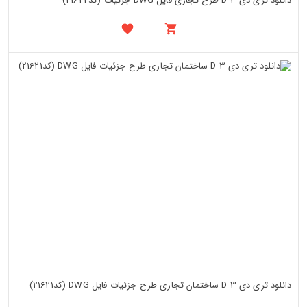
دانلود تری دی 3 D طرح تجاری فایل DWG جزئیات (کد21622)
دانلود تری دی 3 D ساختمان تجاری طرح جزئیات فایل DWG (کد21621)