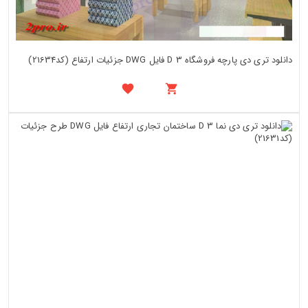
دانلود تری دی پارچه فروشگاه 3 D فایل DWG جزئیات ارتفاع (کد21634)