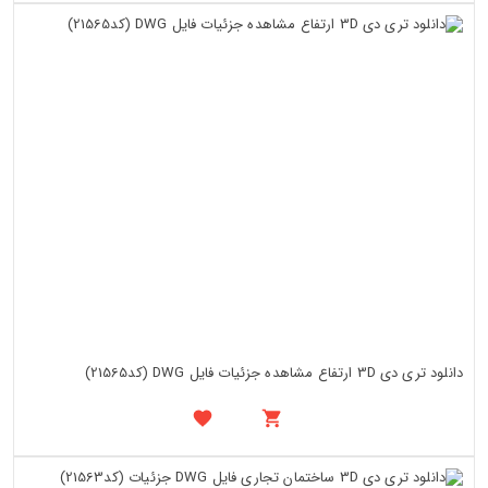
دانلود تری دی 3D ارتفاع مشاهده جزئیات فایل DWG (کد21565)