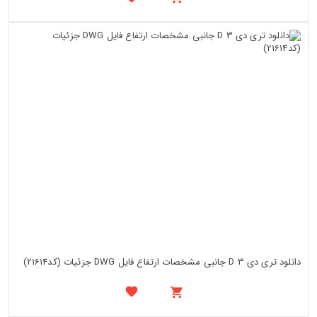
دانلود تری دی 3 D جانبی مشخصات ارتفاع فایل DWG جزئیات (کد21614)