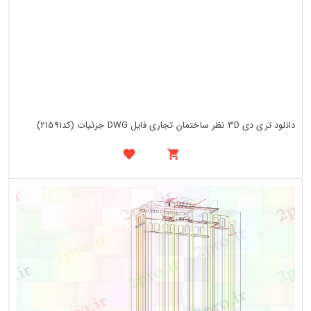
دانلود تری دی 3D نظر ساختمان تجاری فایل DWG جزئیات (کد21591)