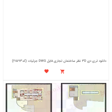
دانلود تری دی 3D نظر ساختمان تجاری فایل DWG جزئیات (کد21593)