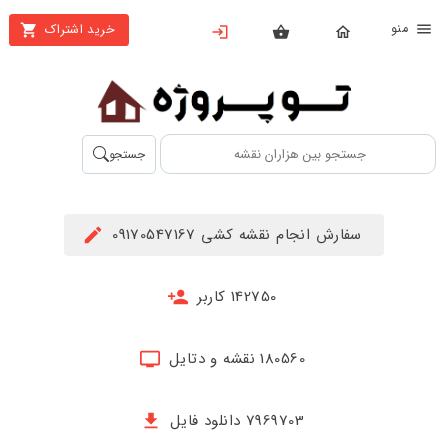
نو
خرید اشتراک
X
بستن
منو
محصولات
تهیه
جستجو
اشتراک
راهنما
سفارش انجام نقشه کشی 09170547167
دانلود
خرید
142750 کاربر
ها
180560 نقشه و دتایل
حساب
کاربری
7969703 دانلود فایل