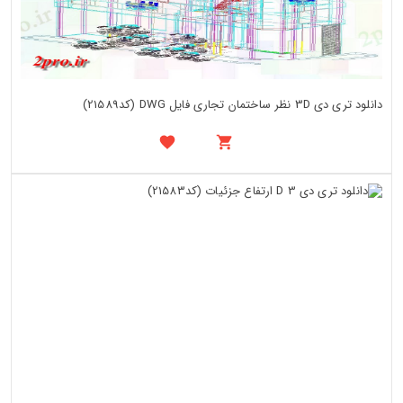
دانلود تری دی 3D نظر ساختمان تجاری فایل DWG (کد21589)