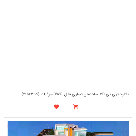
دانلود تری دی 3D ساختمان تجاری فایل DWG جزئیات (کد21563)