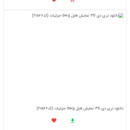
دانلود تری دی 3D نمایش فایل dwg جزئیات (کد21566)