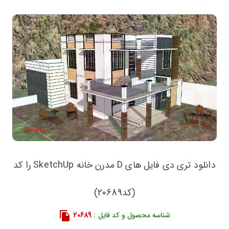
دانلود تری دی فایل های D مدرن خانه SketchUp را کد
(کد20689)
شناسه محصول و کد فایل :
20689