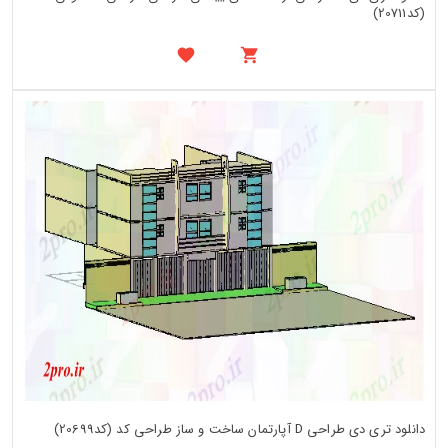
(کد20711)
دانلود تری دی طراحی D آپارتمان ساخت و ساز طراحی کد (کد20699)