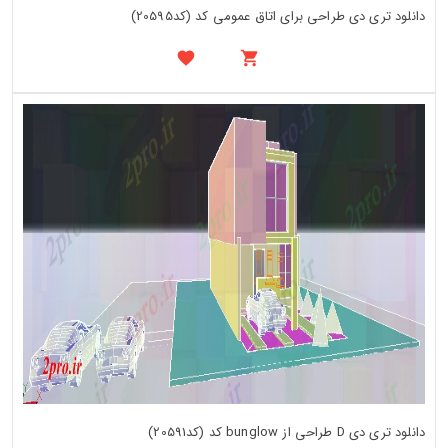
دانلود تری دی طراحی برای اتاق عمومی کد (کد20595)
دانلود تری دی D طراحی از bunglow کد (کد20591)