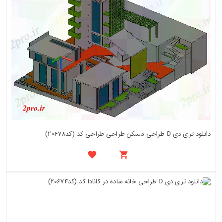
دانلود تری دی D طراحی مسکن طراحی طراحی کد (کد20678)