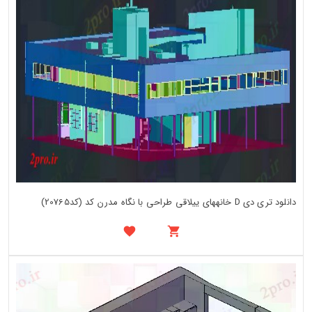
دانلود تری دی D خانههای ییلاقی طراحی با نگاه مدرن کد (کد20765)