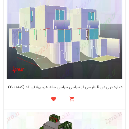
دانلود تری دی D طراحی از طراحی طراحی خانه های ییلاقی کد (کد20681)