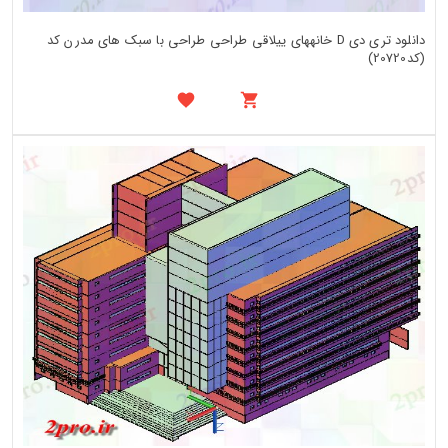
دانلود تری دی D خانههای ییلاقی طراحی طراحی با سبک های مدرن کد
(کد20720)