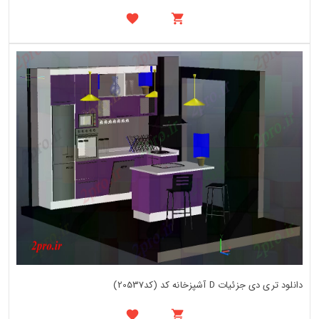
دانلود تری دی جزئیات D آشپزخانه کد (کد20537)