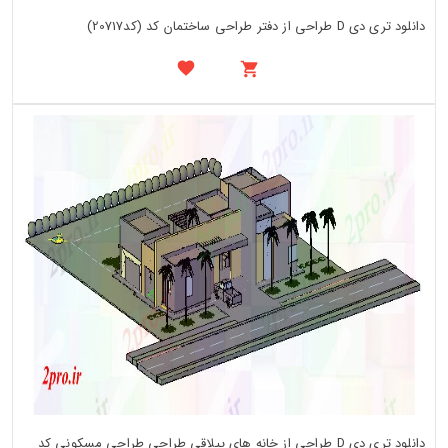
دانلود تری دی D طراحی از دفتر طراحی ساختمان کد (کد20717)
دانلود تری دی D طراحی از خانه های ییلاقی طراحی طراحی مسکونی کد