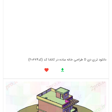
دانلود تری دی D طراحی خانه ساده در کانادا کد (کد20674)