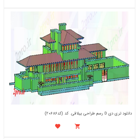
دانلود تری دی D رسم طراحی ییلاقی. کد (کد20686)