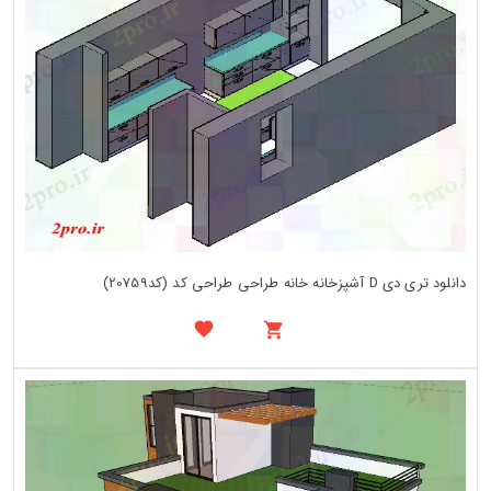
دانلود تری دی D آشپزخانه خانه طراحی طراحی کد (کد20759)