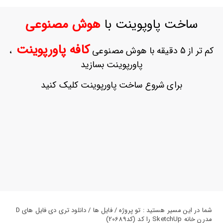
ورود
به
ساخت پاوپوینت با
هوش مصنوعی
حساب
کاربری
کافه پاورپوینت
کم تر از 5 دقیقه با هوش مصنوعی
،
ثبت
پاورپوینت بسازید
نام
بازیابی
برای شروع ساخت پاورپوینت کلیک کنید
رمز
عبور
علاقه
مندی
ها
شما در این مسیر هستید : تو پروژه / فایل ها / دانلود تری دی فایل های D
مدرن خانه SketchUp را کد (کد20689)