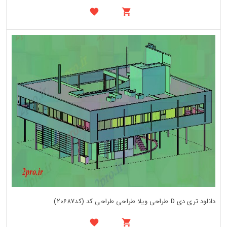
دانلود تری دی D طراحی ویلا طراحی طراحی کد (کد20687)