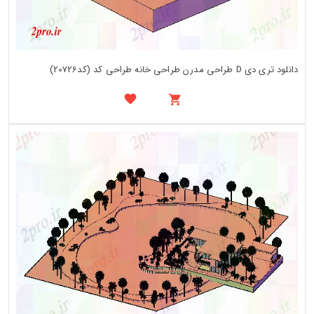
دانلود تری دی D طراحی مدرن طراحی خانه طراحی کد (کد20726)