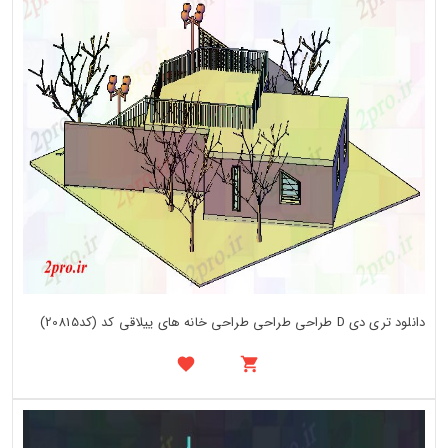
دانلود تری دی D طراحی طراحی طراحی خانه های ییلاقی کد (کد20815)