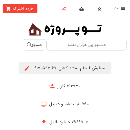
نو
خرید اشتراک
X
بستن
منو
محصولات
تهیه
جستجو
اشتراک
راهنما
سفارش انجام نقشه کشی 09170547167
دانلود
خرید
142750 کاربر
ها
180560 نقشه و دتایل
حساب
کاربری
7969703 دانلود فایل