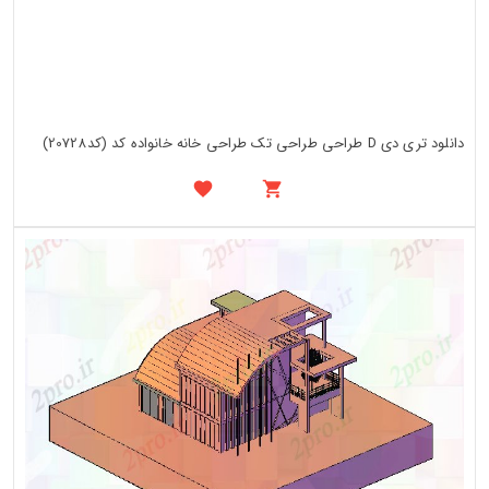
دانلود تری دی D طراحی طراحی تک طراحی خانه خانواده کد (کد20728)