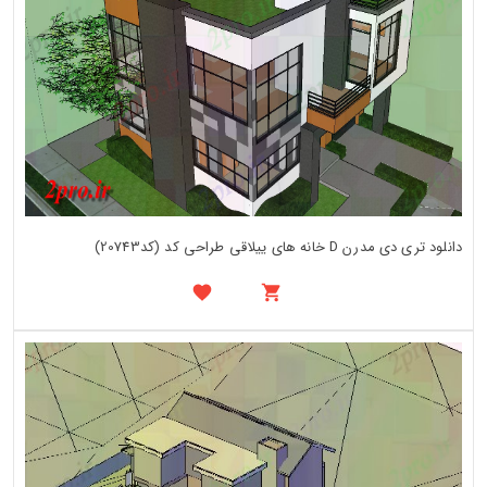
دانلود تری دی مدرن D خانه های ییلاقی طراحی کد (کد20743)