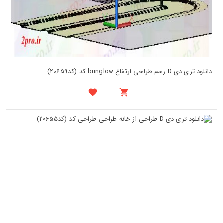
دانلود تری دی D رسم طراحی ارتفاع bunglow کد (کد20659)