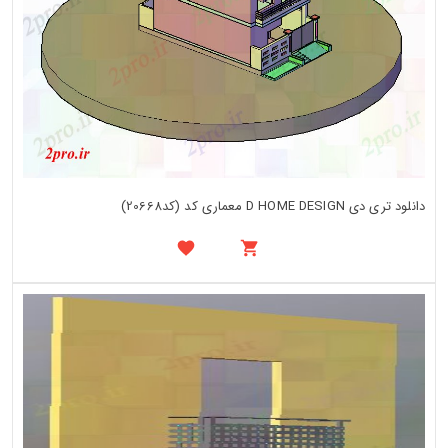
دانلود تری دی D HOME DESIGN معماری کد (کد20668)