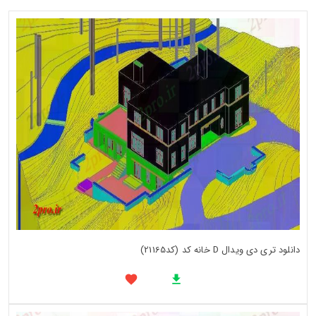
دانلود تری دی ویدال D خانه کد (کد21165)