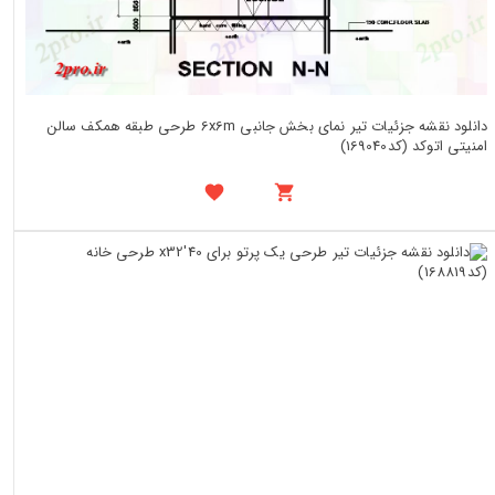
دانلود نقشه جزئیات تیر نمای بخش جانبی 6x6m طرحی طبقه همکف سالن
امنیتی اتوکد (کد169040)