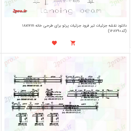
دانلود نقشه جزئیات تیر فرود جزئیات پرتو برای طرحی خانه 18x17m
(کد168790)