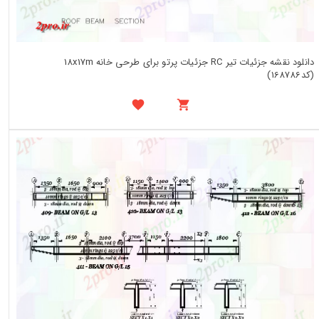
دانلود نقشه جزئیات تیر RC جزئیات پرتو برای طرحی خانه 18x17m
(کد168786)