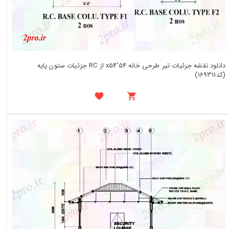
دانلود نقشه جزئیات تیر طرحی خانه 54'x54 از RC جزئیات ستون پایه
(کد169311)