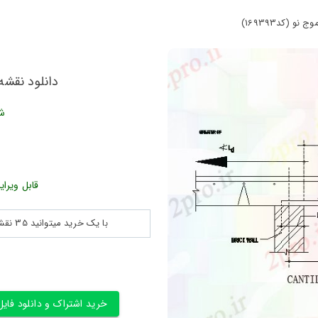
 (کد169393)
دانلود نقشه ج
شن
قابل ویرای
با یک خرید میتوانید 35 نقشه پلان جزییات و ... را بین 180560 نقشه به مدت 30 روز دانلود کنید
خرید اشتراک و دانلود فایل