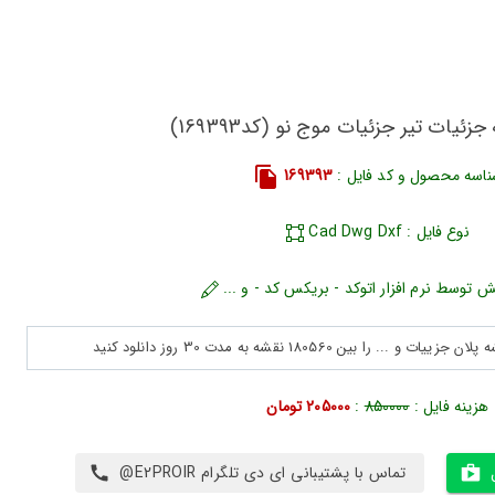
زئیات تیر جزئیات موج نو (کد169393)
اسه محصول و کد فایل :
169393
نوع فایل : Cad Dwg Dxf
ش توسط نرم افزار اتوکد - بریکس کد - و ...
هزینه فایل :
850000
:
205000 تومان
تماس با پشتیبانی ای دی تلگرام E2PROIR@