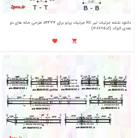
دانلود نقشه جزئیات تیر RC جزئیات پرتو برای 34'x44 طرحی خانه های دو
بعدی اتوکد (کد168765)