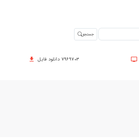
جستجو
7969703 دانلود فایل