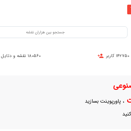
142750 کاربر
180560 نقشه و دتایل
نوعی
نت
، پاورپوینت بسازید
نید