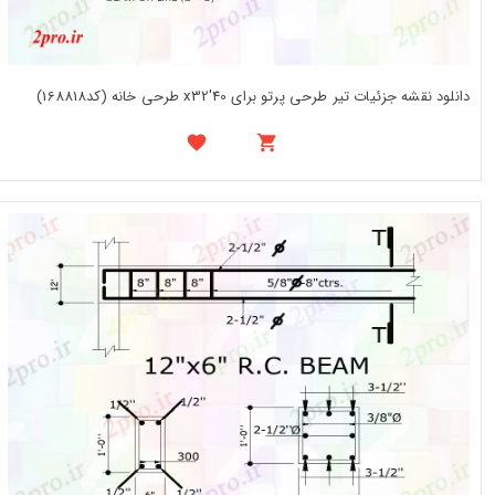
دانلود نقشه جزئیات تیر طرحی پرتو برای 40'x32 طرحی خانه (کد168818)