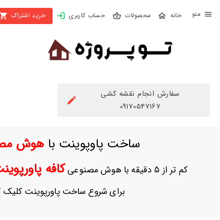
X
محصولات
حساب کاربری
خرید اشتراک
بستن
منو
محصولات
تهیه
اشتراک
سفارش انجام نقشه کشی
راهنما
09170547167
دانلود
ساخت پاوپوینت با
هوش مص
خرید
ها
کافه پاورپوی
کم تر از 5 دقیقه با هوش مصنوعی
حساب
برای شروع ساخت پاورپوینت کلیک ک
کاربری