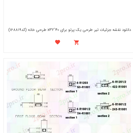
دانلود نقشه جزئیات تیر طرحی یک پرتو برای 40'x32 طرحی خانه (کد168819)