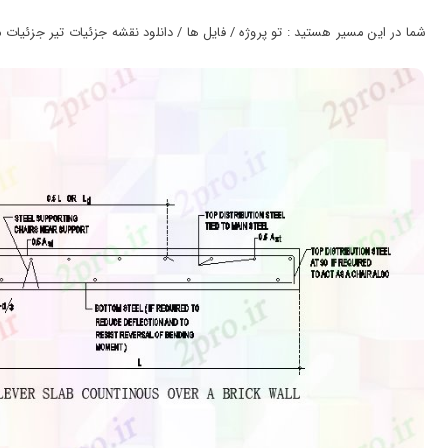
ورود
به
شما در این مسیر هستید : تو پروژه / فایل ها / دانلود نقشه جزئیات تیر جزئیات موج نو
حساب
کاربری
ثبت
نام
بازیابی
رمز
عبور
علاقه
مندی
ها