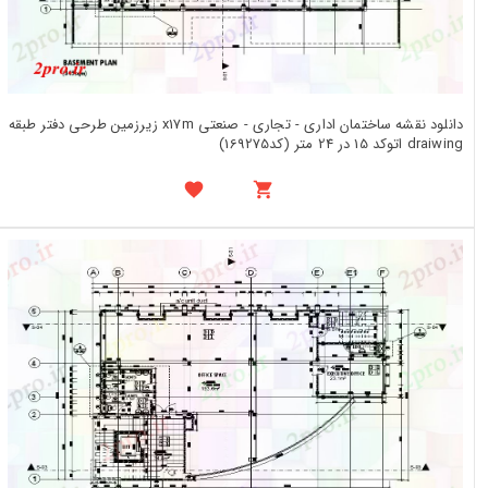
دانلود نقشه ساختمان اداری - تجاری - صنعتی x17m زیرزمین طرحی دفتر طبقه
draiwing اتوکد 15 در 24 متر (کد169275)