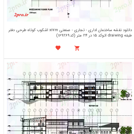
دانلود نقشه ساختمان اداری - تجاری - صنعتی x17m اشکوب کوتاه طرحی دفتر
طبقه draiwing اتوکد 15 در 24 متر (کد169269)