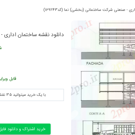
ی - صنعتی شرکت ساختمانی (بخشی) نما (کد169243)
دانلود نقشه ساختمان اداری - ت
ش
قابل ویرای
با یک خرید میتوانید 35 نقشه پلان جزییات و ... را بین 180560 نقشه به مدت 30 روز دانلود کنید
خرید اشتراک و دانلود فایل