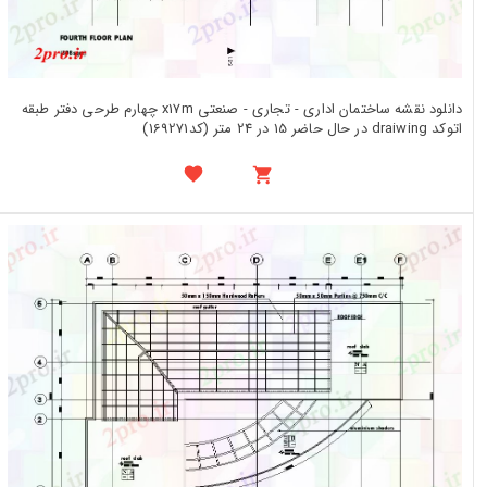
دانلود نقشه ساختمان اداری - تجاری - صنعتی x17m چهارم طرحی دفتر طبقه
اتوکد draiwing در حال حاضر 15 در 24 متر (کد169271)