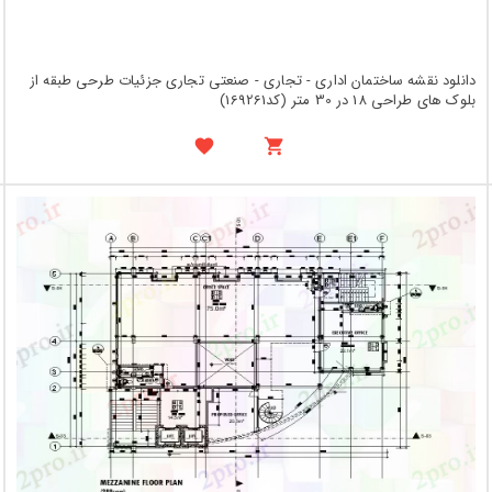
دانلود نقشه ساختمان اداری - تجاری - صنعتی تجاری جزئیات طرحی طبقه از
بلوک های طراحی 18 در 30 متر (کد169261)