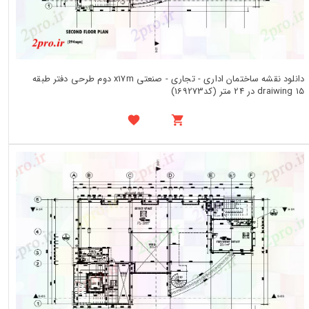
دانلود نقشه ساختمان اداری - تجاری - صنعتی x17m دوم طرحی دفتر طبقه
draiwing 15 در 24 متر (کد169273)