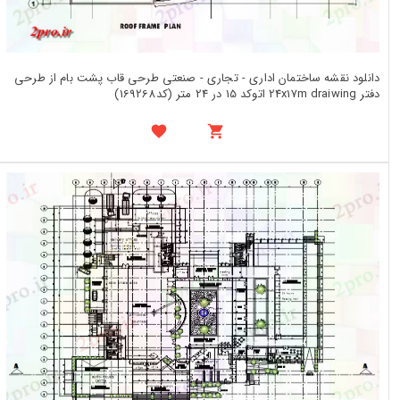
دانلود نقشه ساختمان اداری - تجاری - صنعتی طرحی قاب پشت بام از طرحی
دفتر 24x17m draiwing اتوکد 15 در 24 متر (کد169268)