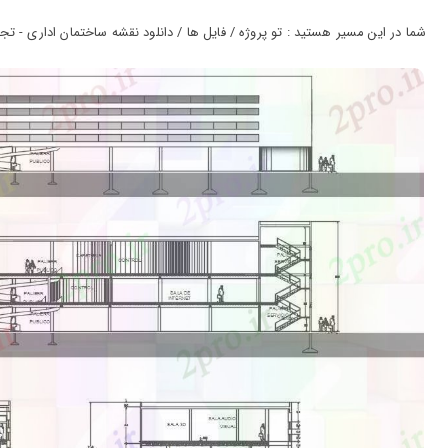
ورود
به
شما در این مسیر هستید : تو پروژه / فایل ها / دانلود نقشه ساختمان اداری - تجار
حساب
کاربری
ثبت
نام
بازیابی
رمز
عبور
علاقه
مندی
ها