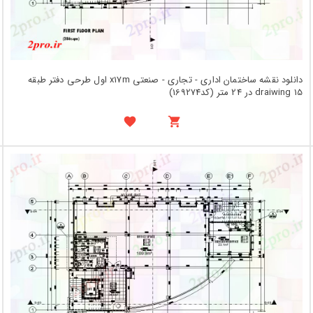
دانلود نقشه ساختمان اداری - تجاری - صنعتی x17m اول طرحی دفتر طبقه
draiwing 15 در 24 متر (کد169274)