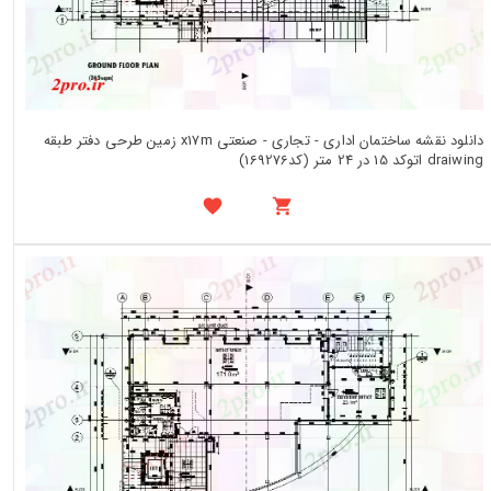
دانلود نقشه ساختمان اداری - تجاری - صنعتی x17m زمین طرحی دفتر طبقه
draiwing اتوکد 15 در 24 متر (کد169276)