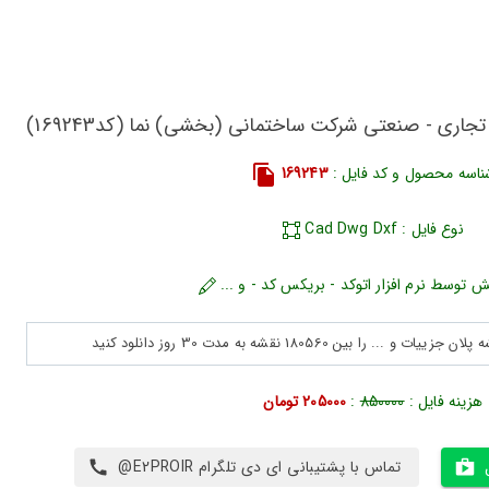
جاری - صنعتی شرکت ساختمانی (بخشی) نما (کد169243)
ناسه محصول و کد فایل :
169243
نوع فایل : Cad Dwg Dxf
ش توسط نرم افزار اتوکد - بریکس کد - و ...
هزینه فایل :
850000
:
205000 تومان
تماس با پشتیبانی ای دی تلگرام E2PROIR@