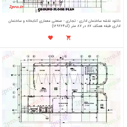
دانلود نقشه ساختمان اداری - تجاری - صنعتی معماری کتابخانه و ساختمان
اداری طبقه همکف 87 در 87 متر (کد169264)