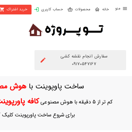
X
محصولات
حساب کاربری
خرید اشتراک
بستن
منو
محصولات
تهیه
اشتراک
سفارش انجام نقشه کشی
راهنما
09170547167
دانلود
ساخت پاوپوینت با
هوش مص
خرید
ها
کافه پاورپوی
کم تر از 5 دقیقه با هوش مصنوعی
حساب
برای شروع ساخت پاورپوینت کلیک ک
کاربری