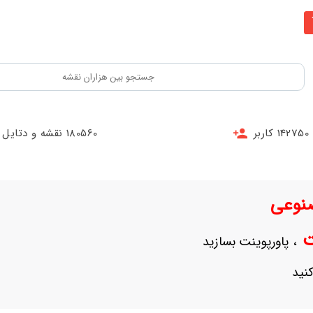
142750 کاربر
180560 نقشه و دتایل
نوعی
نت
، پاورپوینت بسازید
نید