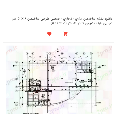
دانلود نقشه ساختمان اداری - تجاری - صنعتی طرحی ساختمان 52X16 متر
تجاری طبقه نشیمن 17 در 51 متر (کد169244)