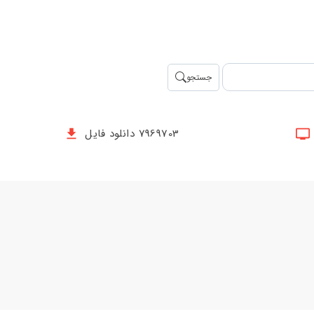
جستجو
7969703 دانلود فایل