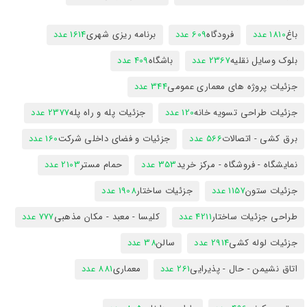
باغ
1810 عدد
فرودگاه
609 عدد
برنامه ریزی شهری
1614 عدد
بلوک وسایل نقلیه
2367 عدد
باشگاه
409 عدد
جزئیات پروژه های معماری عمومی
344 عدد
جزئیات طراحی تسویه خانه
120 عدد
جزئیات پله و راه پله
2377 عدد
برق کشی - اتصالات
566 عدد
جزئیات و فضای داخلی شرکت
160 عدد
نمایشگاه - فروشگاه - مرکز خرید
353 عدد
حمام مستر
2103 عدد
جزئیات ستون
1157 عدد
جزئیات ساختار
1908 عدد
طراحی جزئیات ساختار
4211 عدد
کلیسا - معبد - مکان مذهبی
777 عدد
جزئیات لوله کشی
2914 عدد
سالن
38 عدد
اتاق نشیمن - حال - پذیرایی
261 عدد
معماری
881 عدد