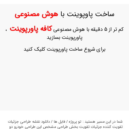
ورود
به
ساخت پاوپوینت با
هوش مصنوعی
حساب
کاربری
کافه پاورپوینت
کم تر از 5 دقیقه با هوش مصنوعی
،
ثبت
پاورپوینت بسازید
نام
بازیابی
برای شروع ساخت پاورپوینت کلیک کنید
رمز
عبور
علاقه
مندی
ها
شما در این مسیر هستید : تو پروژه / فایل ها / دانلود نقشه طراحی جزئیات
تقویت کننده جزئیات تقویت بخش طراحی مشخص این طراحی خودرو دو