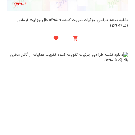
دانلود نقشه طراحی جزئیات تقویت کننده x295m دال جزئیات آرماتور
(کد169017)