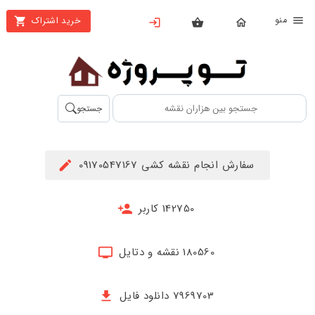
نو
خرید اشتراک
X
بستن
منو
محصولات
تهیه
جستجو
اشتراک
راهنما
سفارش انجام نقشه کشی 09170547167
دانلود
خرید
142750 کاربر
ها
180560 نقشه و دتایل
حساب
کاربری
7969703 دانلود فایل