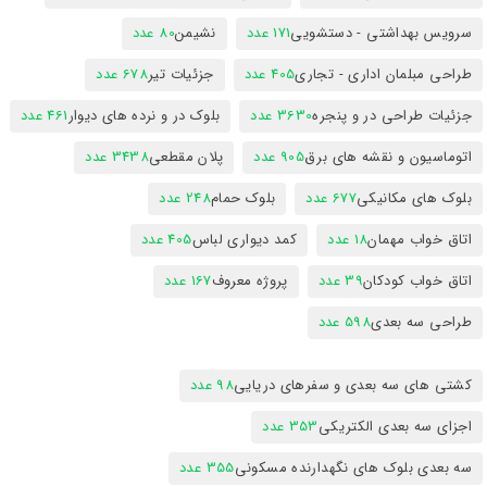
سرویس بهداشتی - دستشویی
171 عدد
نشیمن
80 عدد
طراحی مبلمان اداری - تجاری
405 عدد
جزئیات تیر
678 عدد
جزئیات طراحی در و پنجره
3630 عدد
بلوک در و نرده های دیوار
461 عدد
اتوماسیون و نقشه های برق
905 عدد
پلان مقطعی
3438 عدد
بلوک های مکانیکی
677 عدد
بلوک حمام
248 عدد
اتاق خواب مهمان
18 عدد
کمد دیواری لباس
405 عدد
اتاق خواب کودکان
39 عدد
پروژه معروف
167 عدد
طراحی سه بعدی
598 عدد
کشتی های سه بعدی و سفرهای دریایی
98 عدد
اجزای سه بعدی الکتریکی
353 عدد
سه بعدی بلوک های نگهدارنده مسکونی
355 عدد