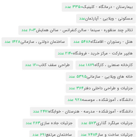
بیمارستان - درمانگاه - کلینیک
3350 عدد
مسکونی - ویلایی - آپارتمان
عدد
تئاتر چند منظوره - سینما - سالن کنفرانس - سالن همایش
603 عدد
هتل - رستوران - اقامتگاه
5486 عدد
ساختمان دولتی ، سازمانی
1428 عدد
هایپر مارکت - مرکز خرید - فروشگاه
2140 عدد
کارخانه صنعتی ، کارگاه
1879 عدد
طراحی سقف کاذب
120 عدد
خانه های ویلایی - سازمانی
5395 عدد
جزئیات و طراحی داخلی دفتر
364 عدد
دانشگاه ، آموزشکده ، موسسه
928 عدد
دانشگاه - آموزشکده - مدرسه - هنرستان - خوابگاه
2471 عدد
جزئیات میلگرد گذاری
573 عدد
جزئیات جاده سازی
263 عدد
جزئیات ساخت و ساز
7484 عدد
ساختمان مرتفع
691 عدد