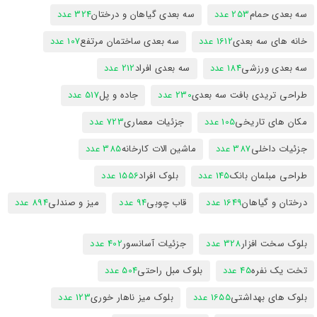
سه بعدی حمام
253 عدد
سه بعدی گیاهان و درختان
324 عدد
خانه های سه بعدی
1612 عدد
سه بعدی ساختمان مرتفع
107 عدد
سه بعدی ورزشی
184 عدد
سه بعدی افراد
212 عدد
طراحی تریدی بافت سه بعدی
230 عدد
جاده و پل
517 عدد
مکان های تاریخی
105 عدد
جزئیات معماری
723 عدد
جزئیات داخلی
387 عدد
ماشین الات کارخانه
385 عدد
طراحی مبلمان بانک
145 عدد
بلوک افراد
1556 عدد
درختان و گیاهان
1649 عدد
قاب چوبی
94 عدد
میز و صندلی
894 عدد
بلوک سخت افزار
328 عدد
جزئیات آسانسور
402 عدد
تخت یک نفره
45 عدد
بلوک مبل راحتی
504 عدد
بلوک های بهداشتی
1655 عدد
بلوک میز ناهار خوری
123 عدد