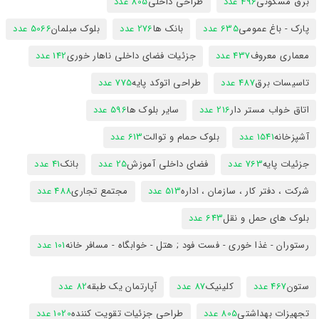
برق مسکونی
496 عدد
طراحی داخلی
805 عدد
پارک - باغ عمومی
635 عدد
بانک ها
276 عدد
بلوک مبلمان
5066 عدد
معماری معروف
437 عدد
جزئیات فضای داخلی ناهار خوری
142 عدد
تاسیسات برق
487 عدد
طراحی اتوکد پایه
775 عدد
اتاق خواب مستر دار
216 عدد
سایر بلوک ها
596 عدد
آشپزخانه
1541 عدد
بلوک حمام و توالت
613 عدد
جزئیات پایه
763 عدد
فضای داخلی آموزش
25 عدد
بانک
41 عدد
شرکت ، دفتر کار ، سازمان ، اداره
513 عدد
مجتمع تجاری
488 عدد
بلوک های حمل و نقل
643 عدد
رستوران - غذا خوری - فست فود ; هتل - خوابگاه - مسافر خانه
101 عدد
ستون
467 عدد
کلینیک
87 عدد
آپارتمان یک طبقه
82 عدد
تجهیزات بهداشتی
805 عدد
طراحی جزئیات تقویت کننده
1020 عدد