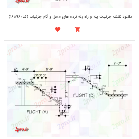
دانلود نقشه جزئیات پله و راه پله نرده های محل و گام جزئیات (کد168960)