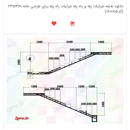
دانلود نقشه جزئیات پله و راه پله جزئیات راه پله برای طرحی خانه 23x13m
(کد168815)