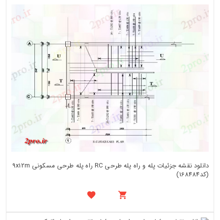
دانلود نقشه جزئیات پله و راه پله طرحی RC راه پله طرحی مسکونی 9x12m
(کد168484)