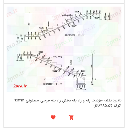
دانلود نقشه جزئیات پله و راه پله بخش راه پله طرحی مسکونی 9x12m
اتوکد (کد168485)