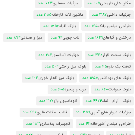
مکان های تاریخی
105 عدد
جزئیات معماری
723 عدد
جزئیات داخلی
387 عدد
ماشین الات کارخانه
385 عدد
طراحی مبلمان بانک
145 عدد
بلوک افراد
1556 عدد
درختان و گیاهان
1649 عدد
قاب چوبی
94 عدد
میز و صندلی
894 عدد
بلوک سخت افزار
328 عدد
جزئیات آسانسور
402 عدد
تخت یک نفره
45 عدد
بلوک مبل راحتی
504 عدد
بلوک های بهداشتی
1655 عدد
بلوک میز ناهار خوری
123 عدد
بلوک حیوانات
660 عدد
درب و پنجره
605 عدد
بلوک - آرام - نماد
4424 عدد
اتوماسیون باغ
307 عدد
جزئیات دیوار های آجری
359 عدد
قالب اسکلت فلزی
446 عدد
طراحی مبلمان آشپزخانه
411 عدد
تجهیزات بدنسازی
183 عدد