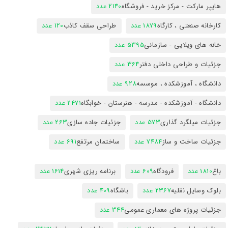
هایپر مارکت - مرکز خرید - فروشگاه
2140 عدد
کارخانه صنعتی ، کارگاه
1879 عدد
طراحی سقف کاذب
120 عدد
خانه های ویلایی - سازمانی
5395 عدد
جزئیات و طراحی داخلی دفتر
364 عدد
دانشگاه ، آموزشکده ، موسسه
928 عدد
دانشگاه - آموزشکده - مدرسه - هنرستان - خوابگاه
2471 عدد
جزئیات میلگرد گذاری
573 عدد
جزئیات جاده سازی
263 عدد
جزئیات ساخت و ساز
7484 عدد
ساختمان مرتفع
691 عدد
باغ
1810 عدد
فرودگاه
609 عدد
برنامه ریزی شهری
1614 عدد
بلوک وسایل نقلیه
2367 عدد
باشگاه
409 عدد
جزئیات پروژه های معماری عمومی
344 عدد