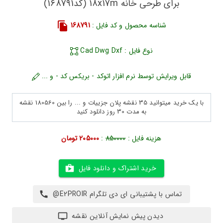
برای طرحی خانه 18x17m (کد168791)
شناسه محصول و کد فایل :
168791
نوع فایل : Cad Dwg Dxf
قابل ویرایش توسط نرم افزار اتوکد - بریکس کد - و ...
با یک خرید میتوانید 35 نقشه پلان جزییات و ... را بین 180560 نقشه
به مدت 30 روز دانلود کنید
هزینه فایل :
850000
:
205000 تومان
خرید اشتراک و دانلود فایل
تماس با پشتیبانی ای دی تلگرام E2PROIR@
دیدن پیش نمایش آنلاین نقشه