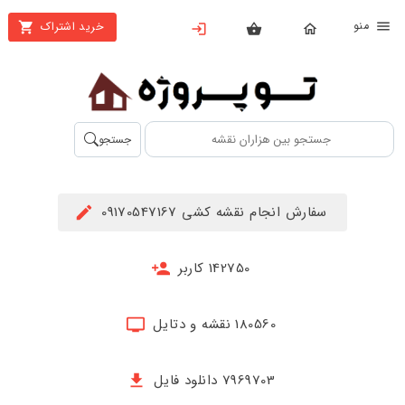
نو
خرید اشتراک
X
بستن
منو
محصولات
تهیه
جستجو
اشتراک
راهنما
سفارش انجام نقشه کشی 09170547167
دانلود
خرید
142750 کاربر
ها
180560 نقشه و دتایل
حساب
کاربری
7969703 دانلود فایل