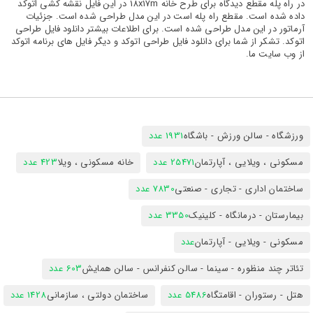
در راه پله مقطع دیدگاه برای طرح خانه 18x17m در این فایل نقشه کشی اتوکد
داده شده است. مقطع راه پله است در این مدل طراحی شده است. جزئیات
آرماتور در این مدل طراحی شده است. برای اطلاعات بیشتر دانلود فایل طراحی
اتوکد. تشکر از شما برای دانلود فایل طراحی اتوکد و دیگر فایل های برنامه اتوکد
از وب سایت ما.
ورزشگاه - سالن ورزش - باشگاه
1931 عدد
مسکونی ، ویلایی ، آپارتمان
25471 عدد
خانه مسکونی ، ویلا
423 عدد
ساختمان اداری - تجاری - صنعتی
7830 عدد
بیمارستان - درمانگاه - کلینیک
3350 عدد
مسکونی - ویلایی - آپارتمان
عدد
تئاتر چند منظوره - سینما - سالن کنفرانس - سالن همایش
603 عدد
هتل - رستوران - اقامتگاه
5486 عدد
ساختمان دولتی ، سازمانی
1428 عدد