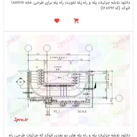
دانلود نقشه جزئیات پله و راه پله تقویت راه پله برای طرحی خانه 18x17m
اتوکد (کد168792)
دانلود نقشه جزئیات پله و راه پله های دو بعدی اتوکد که جزئیات طرحی راه