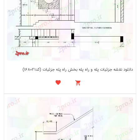
دانلود نقشه جزئیات پله و راه پله بخش راه پله جزئیات (کد168021)