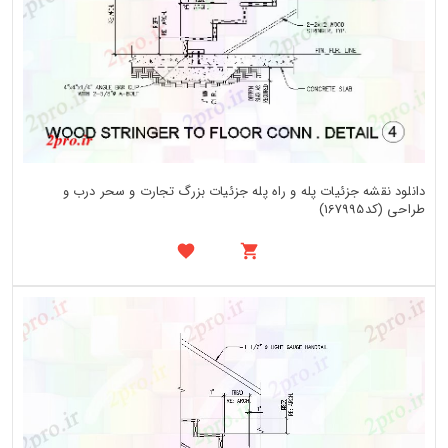
دانلود نقشه جزئیات پله و راه پله جزئیات بزرگ تجارت و سحر درب و
طراحی (کد167995)