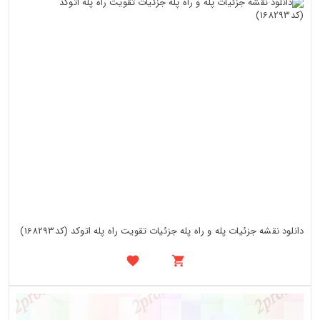
دانلود نقشه جزئیات پله و راه پله جزئیات تقویت راه پله اتوکد (کد168293)