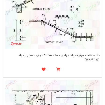
دانلود نقشه جزئیات پله و راه پله خانه 24x12m پلان بخش راه پله
(کد168092)