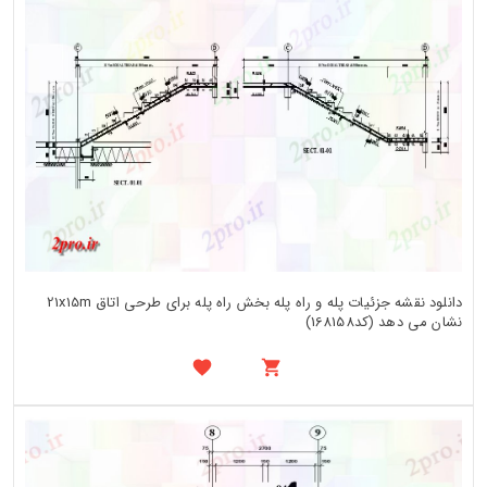
دانلود نقشه جزئیات پله و راه پله بخش راه پله برای طرحی اتاق 21x15m
نشان می دهد (کد168158)