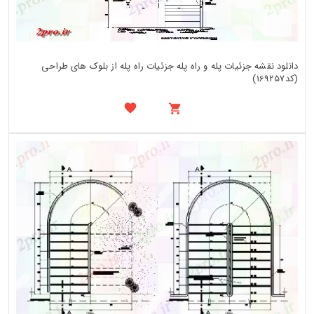
دانلود نقشه جزئیات پله و راه پله جزئیات راه پله از بلوک های طراحی
(کد169257)