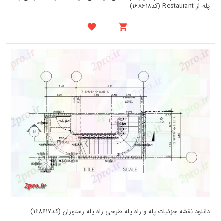
پله از Restaurant (کد168618)
دانلود نقشه جزئیات پله و راه پله طرحی راه پله رستوران (کد168617)