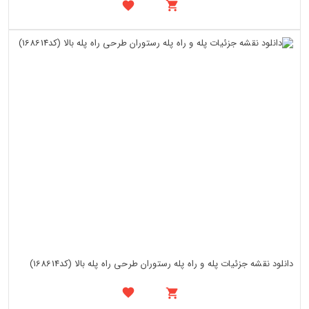
دانلود نقشه جزئیات پله و راه پله رستوران طرحی راه پله بالا (کد168614)