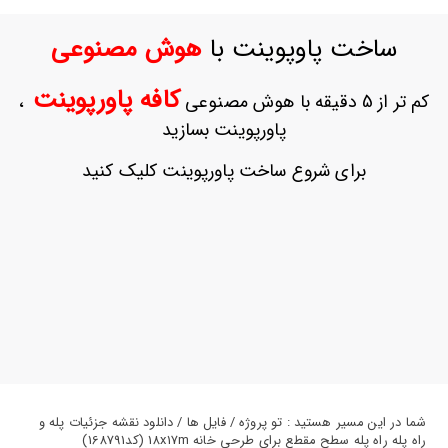
ورود
به
ساخت پاوپوینت با
هوش مصنوعی
حساب
کاربری
کافه پاورپوینت
کم تر از 5 دقیقه با هوش مصنوعی
،
ثبت
پاورپوینت بسازید
نام
بازیابی
برای شروع ساخت پاورپوینت کلیک کنید
رمز
عبور
علاقه
مندی
ها
شما در این مسیر هستید : تو پروژه / فایل ها / دانلود نقشه جزئیات پله و
راه پله راه پله سطح مقطع برای طرحی خانه 18x17m (کد168791)