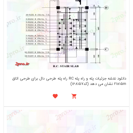
دانلود نقشه جزئیات پله و راه پله RC راه پله طرحی دال برای طرحی اتاق
21x15m نشان می دهد (کد168157)