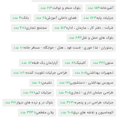
آشپزخانه
1541 عدد
بلوک حمام و توالت
613 عدد
جزئیات پایه
763 عدد
فضای داخلی آموزش
25 عدد
بانک
41 عدد
شرکت ، دفتر کار ، سازمان ، اداره
513 عدد
مجتمع تجاری
488 عدد
بلوک های حمل و نقل
643 عدد
رستوران - غذا خوری - فست فود ; هتل - خوابگاه - مسافر خانه
101 عدد
ستون
467 عدد
کلینیک
87 عدد
آپارتمان یک طبقه
82 عدد
تجهیزات بهداشتی
805 عدد
طراحی جزئیات تقویت کننده
1020 عدد
سرویس بهداشتی - دستشویی
171 عدد
نشیمن
80 عدد
طراحی مبلمان اداری - تجاری
405 عدد
جزئیات تیر
678 عدد
جزئیات طراحی در و پنجره
3630 عدد
بلوک در و نرده های دیوار
461 عدد
اتوماسیون و نقشه های برق
905 عدد
پلان مقطعی
3438 عدد