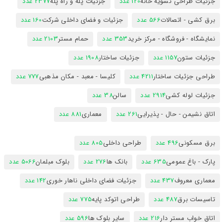
جزئیات طراحی تسویه خانه
120 عدد
جزئیات پله و راه پله
2377 عدد
برق کشی - اتصالات
566 عدد
جزئیات و فضای داخلی شرکت
160 عدد
نمایشگاه - فروشگاه - مرکز خرید
353 عدد
حمام مستر
2103 عدد
جزئیات ستون
1157 عدد
جزئیات ساختار
1908 عدد
طراحی جزئیات ساختار
4211 عدد
کلیسا - معبد - مکان مذهبی
777 عدد
جزئیات لوله کشی
2914 عدد
سالن
38 عدد
اتاق نشیمن - حال - پذیرایی
261 عدد
معماری
881 عدد
برق مسکونی
496 عدد
طراحی داخلی
805 عدد
پارک - باغ عمومی
635 عدد
بانک ها
276 عدد
بلوک مبلمان
5066 عدد
معماری معروف
437 عدد
جزئیات فضای داخلی ناهار خوری
142 عدد
تاسیسات برق
487 عدد
طراحی اتوکد پایه
775 عدد
اتاق خواب مستر دار
216 عدد
سایر بلوک ها
596 عدد