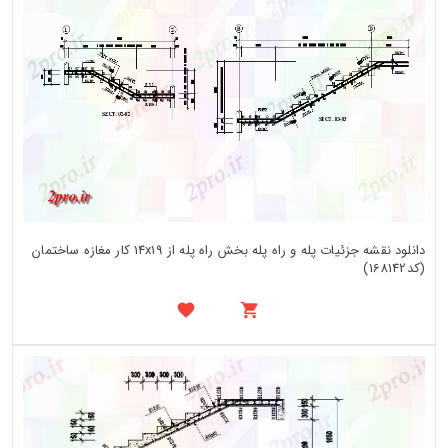
دانلود نقشه جزئیات پله و راه پله بخش راه پله از 14x19 کار مغازه ساختمان
(کد168142)