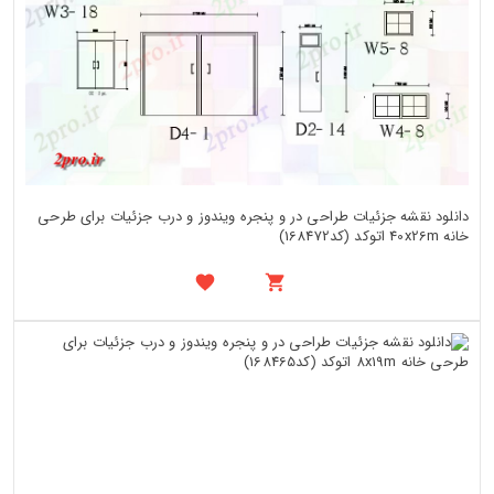
دانلود نقشه جزئیات طراحی در و پنجره ویندوز و درب جزئیات برای طرحی
خانه 40x26m اتوکد (کد168472)