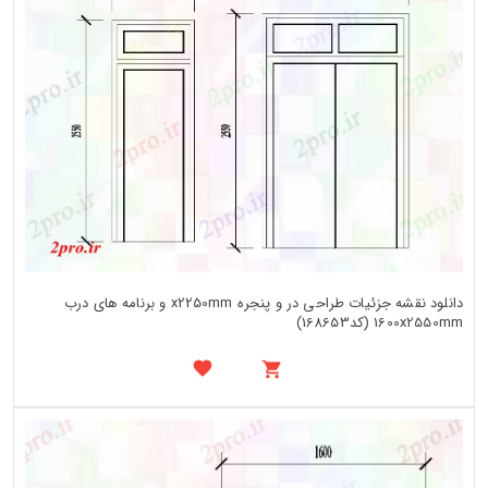
دانلود نقشه جزئیات طراحی در و پنجره x2250mm و برنامه های درب
1600x2550mm (کد168653)