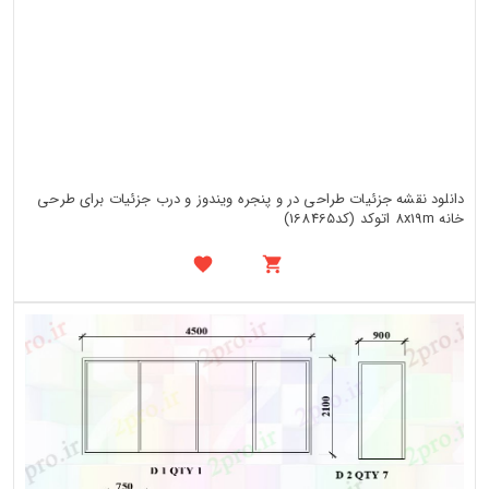
دانلود نقشه جزئیات طراحی در و پنجره ویندوز و درب جزئیات برای طرحی
خانه 8x19m اتوکد (کد168465)