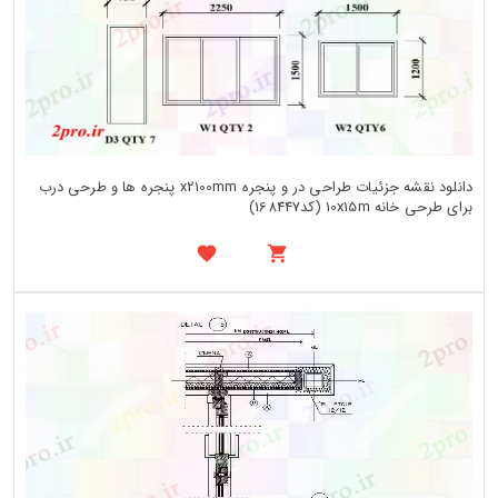
دانلود نقشه جزئیات طراحی در و پنجره x2100mm پنجره ها و طرحی درب
برای طرحی خانه 10x15m (کد168447)