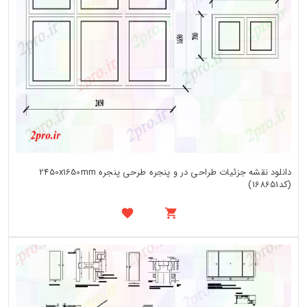
دانلود نقشه جزئیات طراحی در و پنجره طرحی پنجره 2450x1650mm
(کد168651)