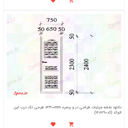
دانلود نقشه جزئیات طراحی در و پنجره x2400mm طرحی تک درب این
اتوکد (کد168690)