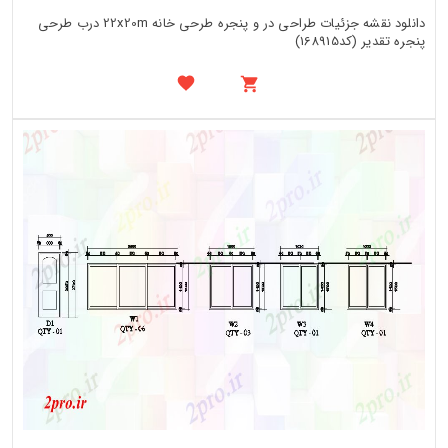
دانلود نقشه جزئیات طراحی در و پنجره طرحی خانه 22x20m درب طرحی
پنجره تقدیر (کد168915)