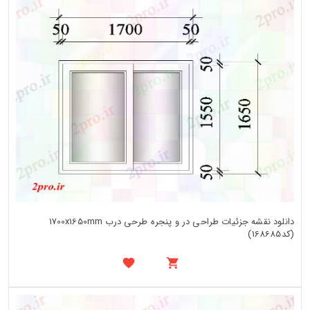
دانلود نقشه جزئیات طراحی در و پنجره طرحی درب 1700x1650mm
(کد168685)