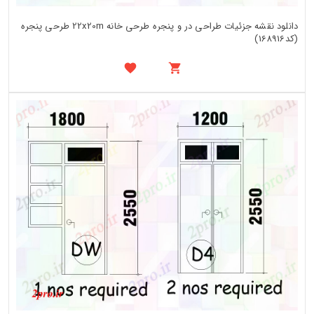
دانلود نقشه جزئیات طراحی در و پنجره طرحی خانه 22x20m طرحی پنجره
(کد168916)