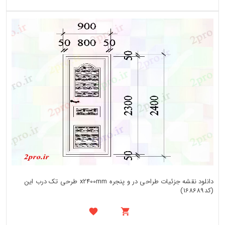
دانلود نقشه جزئیات طراحی در و پنجره x2400mm طرحی تک درب این
(کد168689)