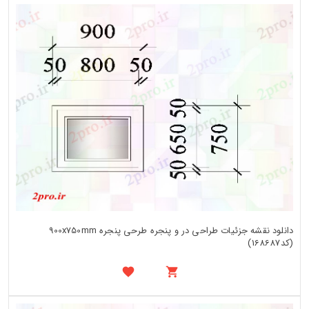
دانلود نقشه جزئیات طراحی در و پنجره طرحی پنجره 900x750mm
(کد168687)