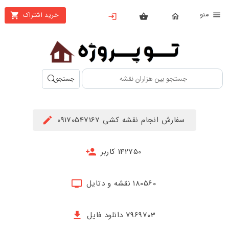
نو
خرید اشتراک
X
بستن
منو
محصولات
تهیه
جستجو
اشتراک
راهنما
سفارش انجام نقشه کشی 09170547167
دانلود
خرید
142750 کاربر
ها
180560 نقشه و دتایل
حساب
کاربری
7969703 دانلود فایل