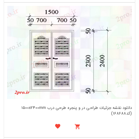
دانلود نقشه جزئیات طراحی در و پنجره طرحی درب 1500x2400mm
(کد168688)