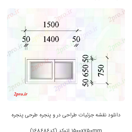
دانلود نقشه جزئیات طراحی در و پنجره طرحی پنجره
1500x750mm اتوکد (کد168686)