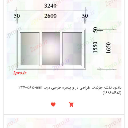
دانلود نقشه جزئیات طراحی در و پنجره طرحی درب 3240x1650mm
(کد168684)