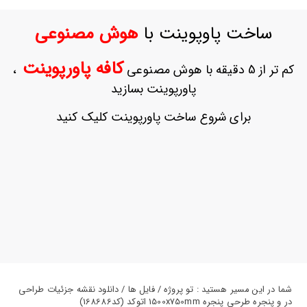
ورود
به
ساخت پاوپوینت با
هوش مصنوعی
حساب
کاربری
کافه پاورپوینت
کم تر از 5 دقیقه با هوش مصنوعی
،
ثبت
پاورپوینت بسازید
نام
بازیابی
برای شروع ساخت پاورپوینت کلیک کنید
رمز
عبور
علاقه
مندی
ها
شما در این مسیر هستید : تو پروژه / فایل ها / دانلود نقشه جزئیات طراحی
در و پنجره طرحی پنجره 1500x750mm اتوکد (کد168686)