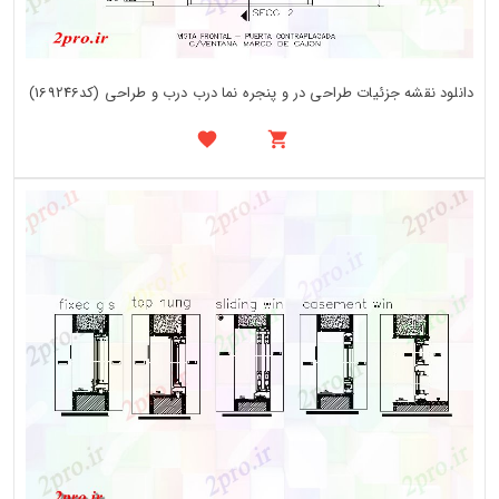
دانلود نقشه جزئیات طراحی در و پنجره نما درب درب و طراحی (کد169246)