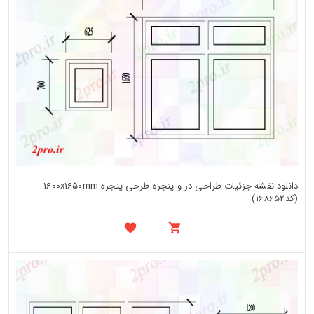
دانلود نقشه جزئیات طراحی در و پنجره طرحی پنجره 1600x1650mm
(کد168652)