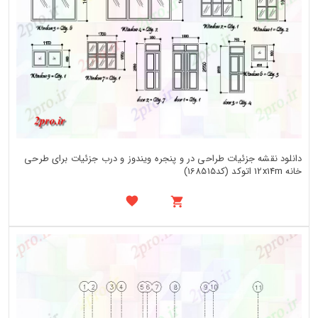
دانلود نقشه جزئیات طراحی در و پنجره ویندوز و درب جزئیات برای طرحی
خانه 12x14m اتوکد (کد168515)