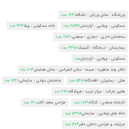
ورزشگاه - سالن ورزش - باشگاه
1931 عدد
مسکونی ، ویلایی ، آپارتمان
25471 عدد
خانه مسکونی ، ویلا
423 عدد
ساختمان اداری - تجاری - صنعتی
7830 عدد
بیمارستان - درمانگاه - کلینیک
3350 عدد
مسکونی - ویلایی - آپارتمان
عدد
تئاتر چند منظوره - سینما - سالن کنفرانس - سالن همایش
603 عدد
هتل - رستوران - اقامتگاه
5486 عدد
ساختمان دولتی ، سازمانی
1428 عدد
هایپر مارکت - مرکز خرید - فروشگاه
2140 عدد
کارخانه صنعتی ، کارگاه
1879 عدد
طراحی سقف کاذب
120 عدد
خانه های ویلایی - سازمانی
5395 عدد
جزئیات و طراحی داخلی دفتر
364 عدد