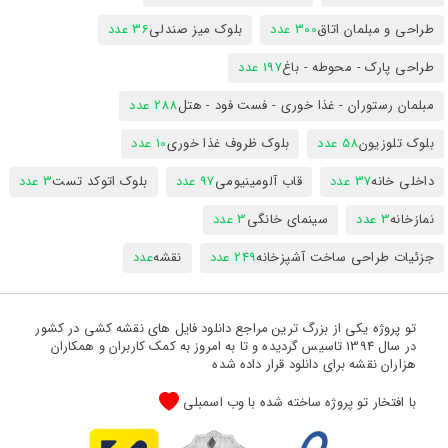
طراحی و مبلمان اتاق
300 عدد
بلوک میز صندلی
36 عدد
طراحی پارک - محوطه - باغ
197 عدد
مبلمان رستوران - غذا خوری - فست فود - هتل
288 عدد
بلوک تلوزیون
58 عدد
بلوک ظروف غذا خوری
10 عدد
داخلی خانه
37 عدد
قاب آلومینیومی
97 عدد
بلوک اتوکد تست
3 عدد
نمازخانه
3 عدد
سینمای خانگی
3 عدد
جزئیات طراحی ساخت آشپزخانه
249 عدد
نقشه
عدد
تو پروژه یکی از بزرگ ترین مراجع دانلود فایل های نقشه کشی در کشور
در سال 1394 تاسیس گردیده و تا به امروز به کمک کاربران و همکاران
هزاران نقشه برای دانلود قرار داده شده
با افتخار تو پروژه ساخته شده با وب اسمبلی