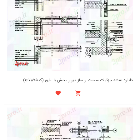
دانلود نقشه جزئیات ساخت و ساز دیوار بخش با عایق (کد167875)