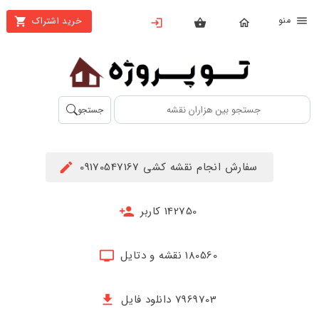
نو
خرید اشتراک
X
بستن
منو
محصولات
تهیه
جستجو
اشتراک
راهنما
سفارش انجام نقشه کشی 09170547167
دانلود
خرید
142750 کاربر
ها
180560 نقشه و دتایل
حساب
کاربری
7969703 دانلود فایل