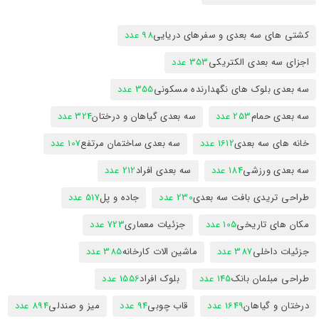
کشتی های سه بعدی و سفرهای دریایی
98 عدد
اجزای سه بعدی الکتریکی
353 عدد
سه بعدی بلوک های نگهدارنده مسکونی
355 عدد
سه بعدی حمام
253 عدد
سه بعدی گیاهان و درختان
324 عدد
خانه های سه بعدی
1612 عدد
سه بعدی ساختمان مرتفع
107 عدد
سه بعدی ورزشی
184 عدد
سه بعدی افراد
212 عدد
طراحی تریدی بافت سه بعدی
230 عدد
جاده و پل
517 عدد
مکان های تاریخی
105 عدد
جزئیات معماری
723 عدد
جزئیات داخلی
387 عدد
ماشین الات کارخانه
385 عدد
طراحی مبلمان بانک
145 عدد
بلوک افراد
1556 عدد
درختان و گیاهان
1649 عدد
قاب چوبی
94 عدد
میز و صندلی
894 عدد