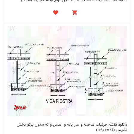
دانلود نقشه جزئیات ساخت و ساز مسکن موج نو سطح (کد169102)
دانلود نقشه جزئیات ساخت و ساز پایه و اساس و ته ستون پرتو بخش
نشیمن (کد169065)