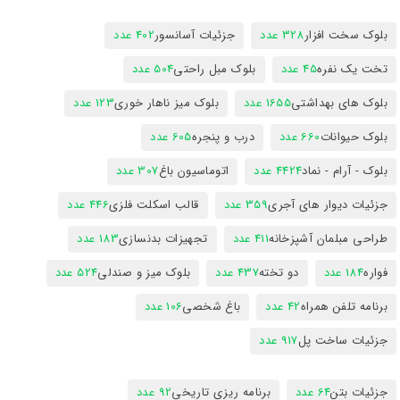
بلوک سخت افزار
328 عدد
جزئیات آسانسور
402 عدد
تخت یک نفره
45 عدد
بلوک مبل راحتی
504 عدد
بلوک های بهداشتی
1655 عدد
بلوک میز ناهار خوری
123 عدد
بلوک حیوانات
660 عدد
درب و پنجره
605 عدد
بلوک - آرام - نماد
4424 عدد
اتوماسیون باغ
307 عدد
جزئیات دیوار های آجری
359 عدد
قالب اسکلت فلزی
446 عدد
طراحی مبلمان آشپزخانه
411 عدد
تجهیزات بدنسازی
183 عدد
فواره
184 عدد
دو تخته
437 عدد
بلوک میز و صندلی
524 عدد
برنامه تلفن همراه
42 عدد
باغ شخصی
106 عدد
جزئیات ساخت پل
917 عدد
جزئیات بتن
64 عدد
برنامه ریزی تاریخی
92 عدد