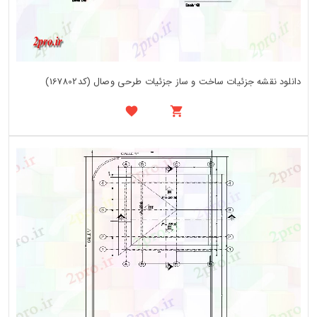
دانلود نقشه جزئیات ساخت و ساز جزئیات طرحی وصال (کد167802)