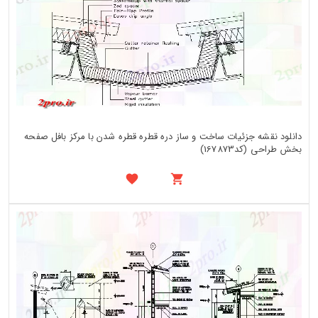
دانلود نقشه جزئیات ساخت و ساز دره قطره قطره شدن با مرکز بافل صفحه
بخش طراحی (کد167873)