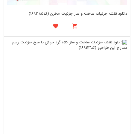
دانلود نقشه جزئیات ساخت و ساز جزئیات مخزن (کد169385)