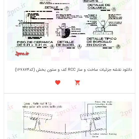
دانلود نقشه جزئیات ساخت و ساز RCC کف و ستون بخش (کد167874)