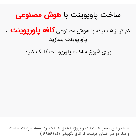
ورود
به
ساخت پاوپوینت با
هوش مصنوعی
حساب
کاربری
کافه پاورپوینت
کم تر از 5 دقیقه با هوش مصنوعی
،
ثبت
پاورپوینت بسازید
نام
بازیابی
برای شروع ساخت پاورپوینت کلیک کنید
رمز
عبور
علاقه
مندی
ها
شما در این مسیر هستید : تو پروژه / فایل ها / دانلود نقشه جزئیات ساخت
و ساز دو سر خلبان جزئیات از اتاق نگهبانی (کد168569)