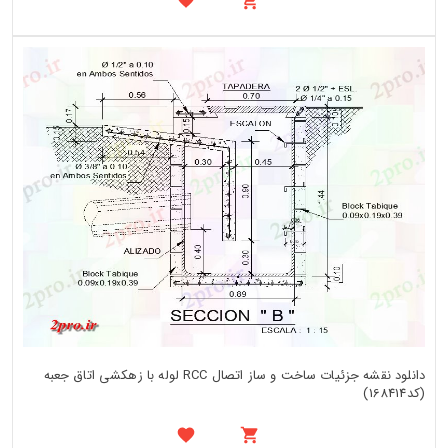
دانلود نقشه جزئیات ساخت و ساز اتصال RCC لوله با زهکشی اتاق جعبه
(کد168414)