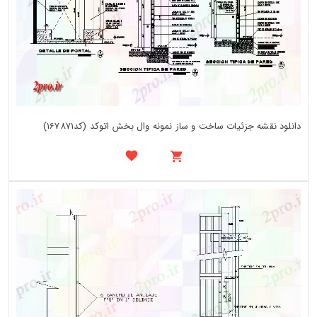
دانلود نقشه جزئیات ساخت و ساز نمونه وال بخش اتوکد (کد167871)