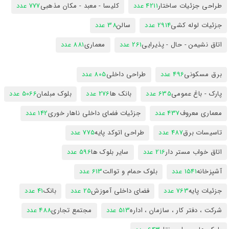
طراحی جزئیات ساختار
4211 عدد
کلیسا - معبد - مکان مذهبی
777 عدد
جزئیات لوله کشی
2914 عدد
سالن
38 عدد
اتاق نشیمن - حال - پذیرایی
261 عدد
معماری
881 عدد
برق مسکونی
496 عدد
طراحی داخلی
805 عدد
پارک - باغ عمومی
635 عدد
بانک ها
276 عدد
بلوک مبلمان
5066 عدد
معماری معروف
437 عدد
جزئیات فضای داخلی ناهار خوری
142 عدد
تاسیسات برق
487 عدد
طراحی اتوکد پایه
775 عدد
اتاق خواب مستر دار
216 عدد
سایر بلوک ها
596 عدد
آشپزخانه
1541 عدد
بلوک حمام و توالت
613 عدد
جزئیات پایه
763 عدد
فضای داخلی آموزش
25 عدد
بانک
41 عدد
شرکت ، دفتر کار ، سازمان ، اداره
513 عدد
مجتمع تجاری
488 عدد