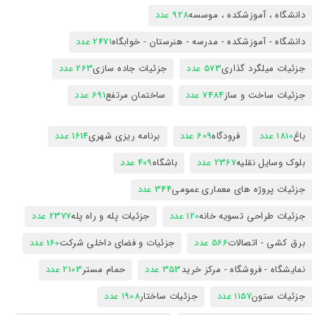
دانشگاه ، آموزشکده ، موسسه
928 عدد
دانشگاه - آموزشکده - مدرسه - هنرستان - خوابگاه
2471 عدد
جزئیات میلگرد گذاری
573 عدد
جزئیات جاده سازی
263 عدد
جزئیات ساخت و ساز
7484 عدد
ساختمان مرتفع
691 عدد
باغ
1810 عدد
فرودگاه
609 عدد
برنامه ریزی شهری
1614 عدد
بلوک وسایل نقلیه
2367 عدد
باشگاه
409 عدد
جزئیات پروژه های معماری عمومی
344 عدد
جزئیات طراحی تسویه خانه
120 عدد
جزئیات پله و راه پله
2377 عدد
برق کشی - اتصالات
566 عدد
جزئیات و فضای داخلی شرکت
160 عدد
نمایشگاه - فروشگاه - مرکز خرید
353 عدد
حمام مستر
2103 عدد
جزئیات ستون
1157 عدد
جزئیات ساختار
1908 عدد