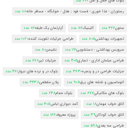
بلوک های حمل و نقل
643 عدد
رستوران - غذا خوری - فست فود ; هتل - خوابگاه - مسافر خانه
101 عدد
ستون
467 عدد
کلینیک
87 عدد
آپارتمان یک طبقه
82 عدد
تجهیزات بهداشتی
805 عدد
طراحی جزئیات تقویت کننده
1020 عدد
سرویس بهداشتی - دستشویی
171 عدد
نشیمن
80 عدد
طراحی مبلمان اداری - تجاری
405 عدد
جزئیات تیر
678 عدد
جزئیات طراحی در و پنجره
3630 عدد
بلوک در و نرده های دیوار
461 عدد
اتوماسیون و نقشه های برق
905 عدد
پلان مقطعی
3438 عدد
بلوک های مکانیکی
677 عدد
بلوک حمام
248 عدد
اتاق خواب مهمان
18 عدد
کمد دیواری لباس
405 عدد
اتاق خواب کودکان
39 عدد
پروژه معروف
167 عدد
طراحی سه بعدی
598 عدد