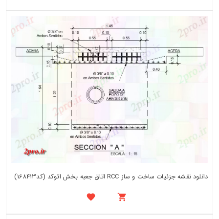
دانلود نقشه جزئیات ساخت و ساز RCC اتاق جعبه بخش اتوکد (کد168413)