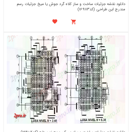
دانلود نقشه جزئیات ساخت و ساز کلاه گرد جوش یا میخ جزئیات رسم
مندرج این طراحی (کد169113)