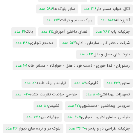
اتاق خواب مستر دار
216 عدد
سایر بلوک ها
596 عدد
آشپزخانه
1541 عدد
بلوک حمام و توالت
613 عدد
جزئیات پایه
763 عدد
فضای داخلی آموزش
25 عدد
بانک
41 عدد
شرکت ، دفتر کار ، سازمان ، اداره
513 عدد
مجتمع تجاری
488 عدد
بلوک های حمل و نقل
643 عدد
رستوران - غذا خوری - فست فود ; هتل - خوابگاه - مسافر خانه
101 عدد
ستون
467 عدد
کلینیک
87 عدد
آپارتمان یک طبقه
82 عدد
تجهیزات بهداشتی
805 عدد
طراحی جزئیات تقویت کننده
1020 عدد
سرویس بهداشتی - دستشویی
171 عدد
نشیمن
80 عدد
طراحی مبلمان اداری - تجاری
405 عدد
جزئیات تیر
678 عدد
جزئیات طراحی در و پنجره
3630 عدد
بلوک در و نرده های دیوار
461 عدد