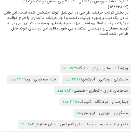
دانلود نقشه سرویس بهداشتی - دستشویی بخش توالت جزئیات
(کد168428)
در بخش توالت جزئیات طراحی در این فایل اتوکد مشخص شده است. این فایل
شامل یک درب و پنجره جزئیات، تخته و الوار جزئیات ساختاری با طرح توالت،
جزئیات بلوک از ابعاد بهداشتی نیز با توجه به دقیق و مشخصات. این می تواند
توسط معماران و مهندسان استفاده می شود. دانلود این دو بعدی اتوکد فایل
طراحی شده است.
ورزشگاه - سالن ورزش - باشگاه
1931 عدد
مسکونی ، ویلایی ، آپارتمان
25471 عدد
خانه مسکونی ، ویلا
423 عدد
ساختمان اداری - تجاری - صنعتی
7830 عدد
بیمارستان - درمانگاه - کلینیک
3350 عدد
مسکونی - ویلایی - آپارتمان
عدد
تئاتر چند منظوره - سینما - سالن کنفرانس - سالن همایش
603 عدد