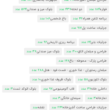
فواره
184 عدد
دو تخته
437 عدد
بلوک میز و صندلی
524 عدد
برنامه تلفن همراه
42 عدد
باغ شخصی
106 عدد
جزئیات ساخت پل
917 عدد
جزئیات بتن
64 عدد
برنامه ریزی تاریخی
92 عدد
طراحی و مبلمان اتاق
300 عدد
بلوک میز صندلی
36 عدد
طراحی پارک - محوطه - باغ
197 عدد
مبلمان رستوران - غذا خوری - فست فود - هتل
288 عدد
بلوک تلوزیون
58 عدد
بلوک ظروف غذا خوری
10 عدد
داخلی خانه
37 عدد
قاب آلومینیومی
97 عدد
بلوک اتوکد تست
3 عدد
نمازخانه
3 عدد
سینمای خانگی
3 عدد
جزئیات طراحی ساخت آشپزخانه
249 عدد
نقشه
عدد