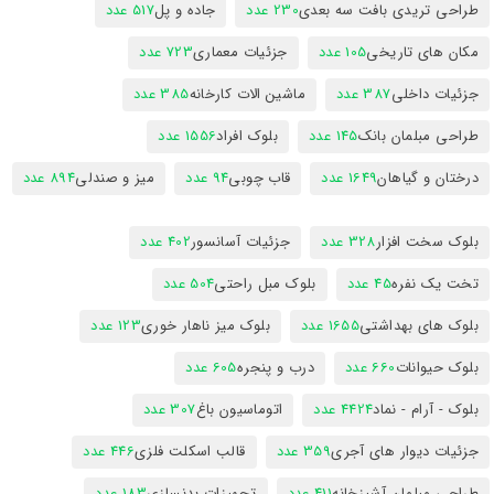
طراحی تریدی بافت سه بعدی
230 عدد
جاده و پل
517 عدد
مکان های تاریخی
105 عدد
جزئیات معماری
723 عدد
جزئیات داخلی
387 عدد
ماشین الات کارخانه
385 عدد
طراحی مبلمان بانک
145 عدد
بلوک افراد
1556 عدد
درختان و گیاهان
1649 عدد
قاب چوبی
94 عدد
میز و صندلی
894 عدد
بلوک سخت افزار
328 عدد
جزئیات آسانسور
402 عدد
تخت یک نفره
45 عدد
بلوک مبل راحتی
504 عدد
بلوک های بهداشتی
1655 عدد
بلوک میز ناهار خوری
123 عدد
بلوک حیوانات
660 عدد
درب و پنجره
605 عدد
بلوک - آرام - نماد
4424 عدد
اتوماسیون باغ
307 عدد
جزئیات دیوار های آجری
359 عدد
قالب اسکلت فلزی
446 عدد
طراحی مبلمان آشپزخانه
411 عدد
تجهیزات بدنسازی
183 عدد