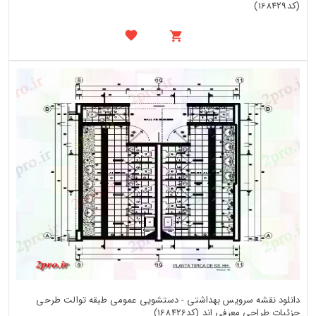
(کد168429)
دانلود نقشه سرویس بهداشتی - دستشویی عمومی طبقه توالت طرحی
جزئیات طراحی معرفی اند (کد168426)