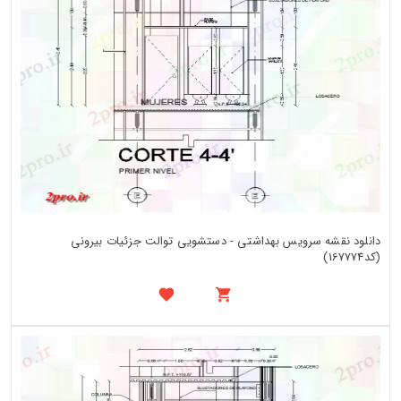
دانلود نقشه سرویس بهداشتی - دستشویی توالت جزئیات بیرونی
(کد167774)