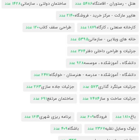
هتل - رستوران - اقامتگاه
5486 عدد
ساختمان دولتی ، سازمانی
1428 عدد
هایپر مارکت - مرکز خرید - فروشگاه
2140 عدد
کارخانه صنعتی ، کارگاه
1879 عدد
طراحی سقف کاذب
120 عدد
خانه های ویلایی - سازمانی
5395 عدد
جزئیات و طراحی داخلی دفتر
364 عدد
دانشگاه ، آموزشکده ، موسسه
928 عدد
دانشگاه - آموزشکده - مدرسه - هنرستان - خوابگاه
2471 عدد
جزئیات میلگرد گذاری
573 عدد
جزئیات جاده سازی
263 عدد
جزئیات ساخت و ساز
7484 عدد
ساختمان مرتفع
691 عدد
باغ
1810 عدد
فرودگاه
609 عدد
برنامه ریزی شهری
1614 عدد
بلوک وسایل نقلیه
2367 عدد
باشگاه
409 عدد