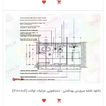
دانلود نقشه سرویس بهداشتی - دستشویی جزئیات توالت (کد168008)