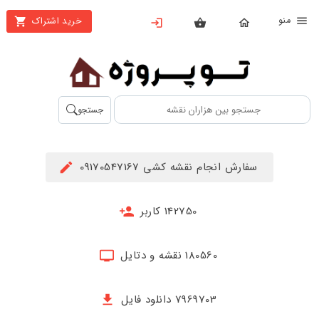
نو
خرید اشتراک
X
بستن
منو
محصولات
تهیه
جستجو
اشتراک
راهنما
سفارش انجام نقشه کشی 09170547167
دانلود
خرید
142750 کاربر
ها
180560 نقشه و دتایل
حساب
کاربری
7969703 دانلود فایل