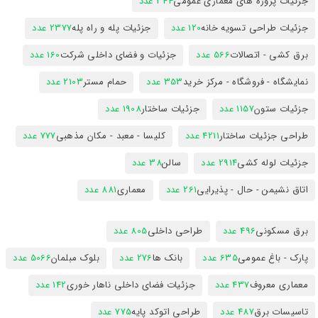
جزئیات پروژه های معماری عمومی
344 عدد
جزئیات طراحی تسویه خانه
120 عدد
جزئیات پله و راه پله
2377 عدد
برق کشی - اتصالات
566 عدد
جزئیات و فضای داخلی شرکت
160 عدد
نمایشگاه - فروشگاه - مرکز خرید
353 عدد
حمام مستر
2103 عدد
جزئیات ستون
1157 عدد
جزئیات ساختار
1908 عدد
طراحی جزئیات ساختار
4211 عدد
کلیسا - معبد - مکان مذهبی
777 عدد
جزئیات لوله کشی
2914 عدد
سالن
38 عدد
اتاق نشیمن - حال - پذیرایی
261 عدد
معماری
881 عدد
برق مسکونی
496 عدد
طراحی داخلی
805 عدد
پارک - باغ عمومی
635 عدد
بانک ها
276 عدد
بلوک مبلمان
5066 عدد
معماری معروف
437 عدد
جزئیات فضای داخلی ناهار خوری
142 عدد
تاسیسات برق
487 عدد
طراحی اتوکد پایه
775 عدد