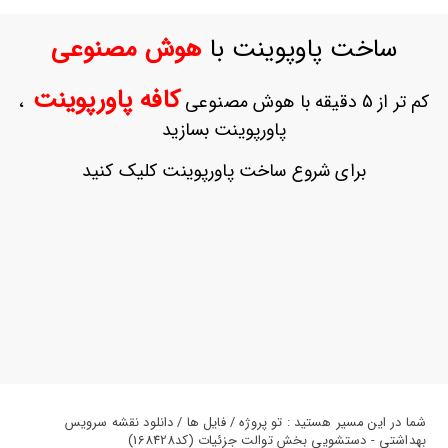
ورود
به
ساخت پاوپوینت با
هوش مصنوعی
حساب
کاربری
کافه پاورپوینت
کم تر از 5 دقیقه با هوش مصنوعی
،
ثبت
پاورپوینت بسازید
نام
بازیابی
برای شروع ساخت پاورپوینت کلیک کنید
رمز
عبور
علاقه
مندی
ها
شما در این مسیر هستید : تو پروژه / فایل ها / دانلود نقشه سرویس
بهداشتی - دستشویی بخش توالت جزئیات (کد168428)