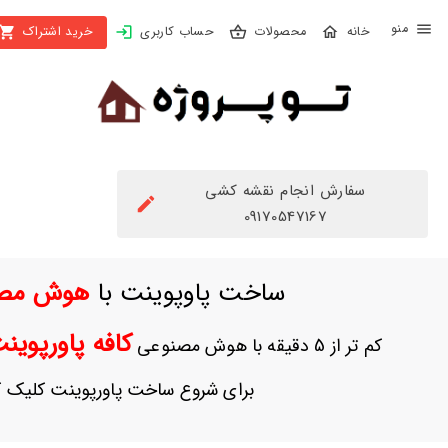
X
محصولات
حساب کاربری
خرید اشتراک
بستن
منو
محصولات
تهیه
اشتراک
سفارش انجام نقشه کشی
راهنما
09170547167
دانلود
ساخت پاوپوینت با
هوش مص
خرید
ها
کافه پاورپوی
کم تر از 5 دقیقه با هوش مصنوعی
حساب
برای شروع ساخت پاورپوینت کلیک ک
کاربری