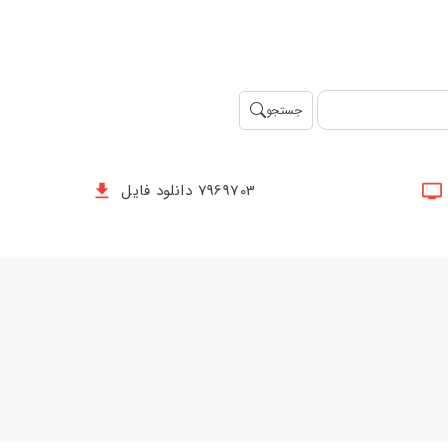
جستجو
7969703 دانلود فایل