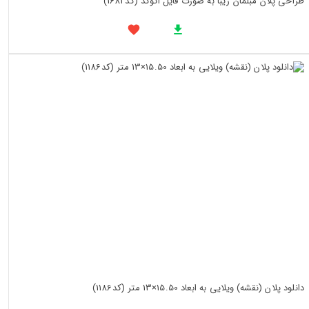
طراحی پلان مبلمان زیبا به صورت فایل اتوکد (کد1682)
دانلود پلان (نقشه) ویلایی به ابعاد 15.50×13 متر (کد1186)