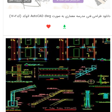
دانلود طراحی فنی مدرسه معماری به صورت AutoCAD dwg اتوکد (کد1702)