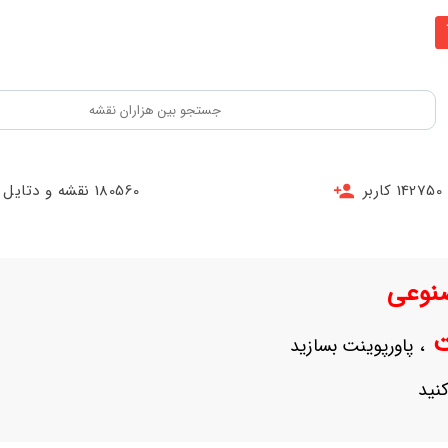
142750 کاربر
180560 نقشه و دتایل
نوعی
نت
، پاورپوینت بسازید
نید