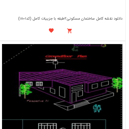
دانلود نقشه کامل ساختمان مسکونی2طبقه با جزییات کامل (کد1801)