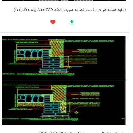
دانلود نقشه طراحی فست فود به صورت اتوکد dwg AutoCAD (کد1701)