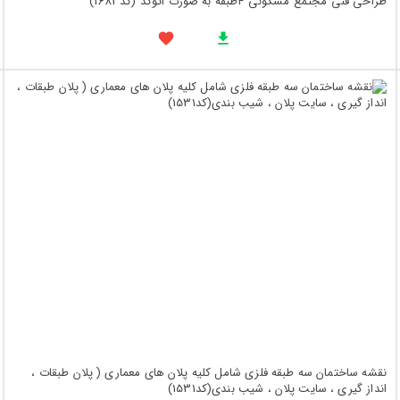
طراحی فنی مجتمع مسکونی 4طبقه به صورت اتوکد (کد1683)
نقشه ساختمان سه طبقه فلزی شامل کلیه پلان های معماری ( پلان طبقات ،
انداز گیری ، سایت پلان ، شیب بندی(کد1531)