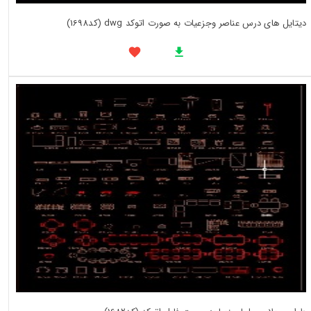
دیتایل های درس عناصر وجزعیات به صورت اتوکد dwg (کد1698)