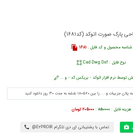
حی پارک صورت اتوکد (کد1681)
شناسه محصول و کد فایل :
1681
نوع فایل : Cad Dwg Dxf
ش توسط نرم افزار اتوکد - بریکس کد - و ...
هزینه فایل :
850000
:
205000 تومان
تماس با پشتیبانی ای دی تلگرام E2PROIR@