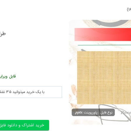
طرا
قابل ویرای
با یک خرید میتوانید 35 نقشه پلان جزییات و ... را بین 180560 نقشه به مدت 30 روز دانلود کنید
خرید اشتراک و دانلود فایل