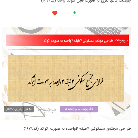
جزعیات عایق کاری به صورت فایل اتوکد dwg (کد1697)
طراحی مجتمع مسکونی 4طبقه 4واحده به صورت اتوکد (کد1679)