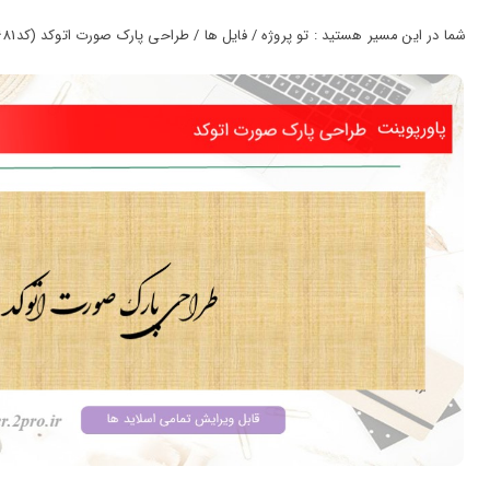
ورود
به
شما در این مسیر هستید : تو پروژه / فایل ها / طراحی پارک صورت اتوکد (کد1681)
حساب
کاربری
ثبت
نام
بازیابی
رمز
عبور
علاقه
مندی
ها