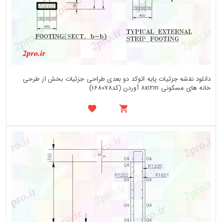
دانلود نقشه جزئیات پایه اتوکد دو بعدی طراحی جزئیات بخش از طرحی
خانه های مسکونی 8x12m آوردن (کد168078)