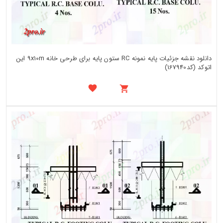
دانلود نقشه جزئیات پایه نمونه RC ستون پایه برای طرحی خانه 9x10m این
اتوکد (کد167940)