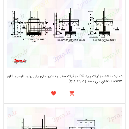
دانلود نقشه جزئیات پایه RC جزئیات ستون تقدیر جای پای برای طرحی اتاق
21x15m نشان می دهد (کد168149)