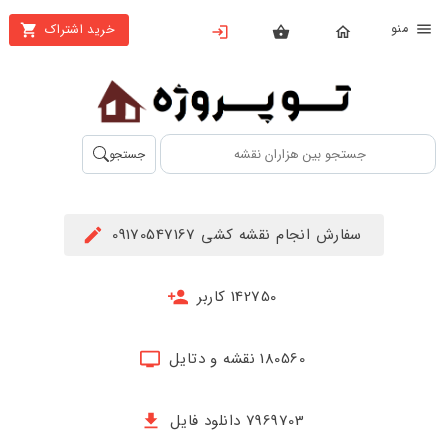
نو
خرید اشتراک
X
بستن
منو
محصولات
تهیه
جستجو
اشتراک
راهنما
سفارش انجام نقشه کشی 09170547167
دانلود
خرید
142750 کاربر
ها
180560 نقشه و دتایل
حساب
کاربری
7969703 دانلود فایل