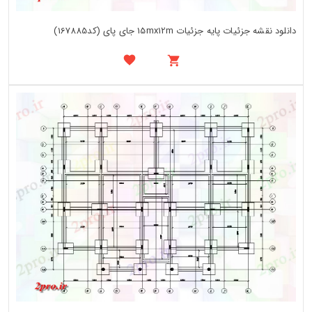
دانلود نقشه جزئیات پایه جزئیات 15mx12m جای پای (کد167885)