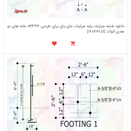
دانلود نقشه جزئیات پایه جزئیات جای پای برای طرحی 34'x44 خانه های دو
بعدی اتوکد (کد168766)