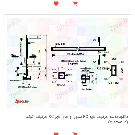
دانلود نقشه جزئیات پایه RC ستون و جای پای RC جزئیات اتوکد
(کد168505)