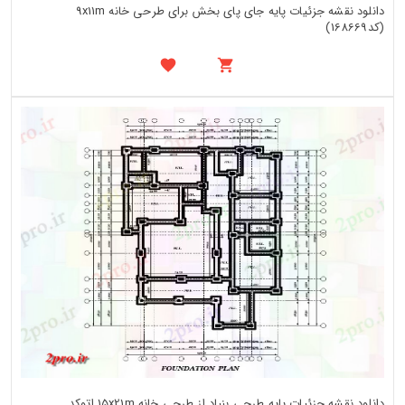
دانلود نقشه جزئیات پایه جای پای بخش برای طرحی خانه 9x11m
(کد168669)
دانلود نقشه جزئیات پایه طرحی بنیاد از طرحی خانه 15x21m اتوکد