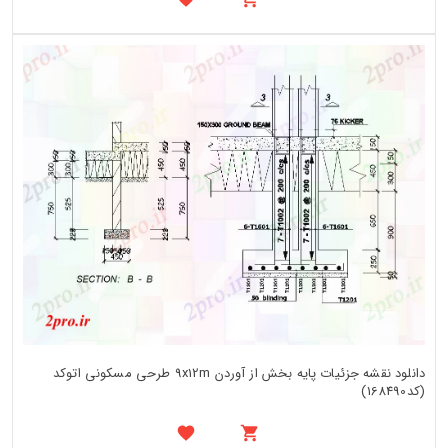
دانلود نقشه جزئیات پایه بخش از آوردن 9x12m طرحی مسکونی اتوکد
(کد168490)