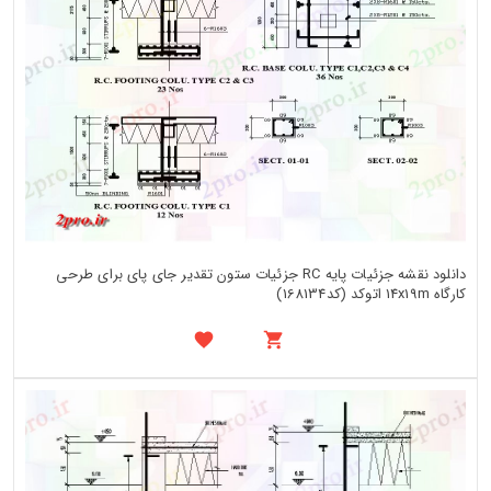
دانلود نقشه جزئیات پایه RC جزئیات ستون تقدیر جای پای برای طرحی
کارگاه 14x19m اتوکد (کد168134)