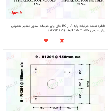
دانلود نقشه جزئیات پایه A از RC جای پای جزئیات ستون تقدیر معمولی
برای طرحی خانه 9x10m اتوکد (کد167938)