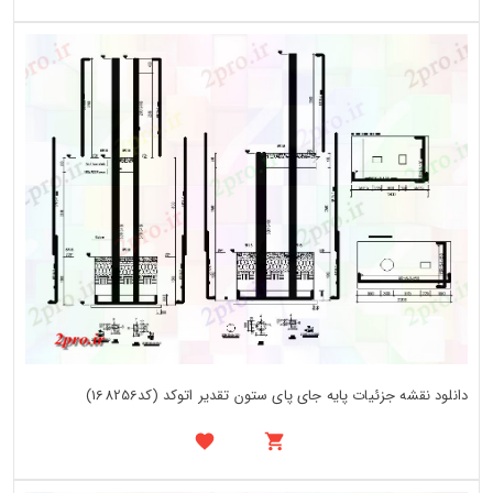
دانلود نقشه جزئیات پایه جای پای ستون تقدیر اتوکد (کد168256)