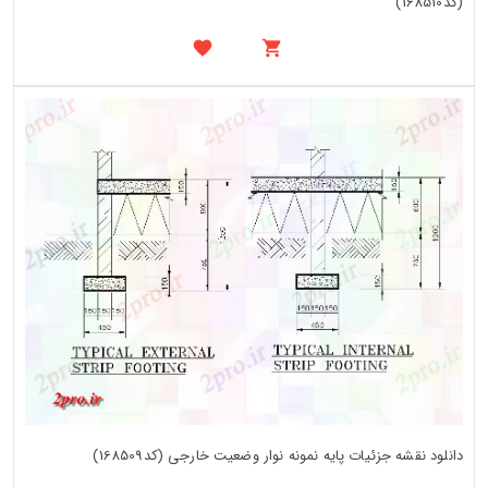
(کد168510)
دانلود نقشه جزئیات پایه نمونه نوار وضعیت خارجی (کد168509)