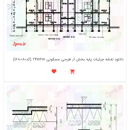
دانلود نقشه جزئیات پایه بخش از طرحی مسکونی 24x12m (کد168080)