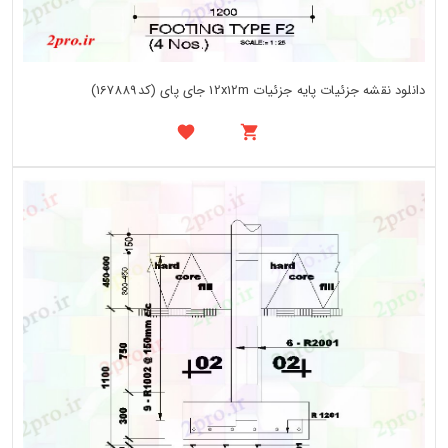
دانلود نقشه جزئیات پایه جزئیات 12x12m جای پای (کد167889)