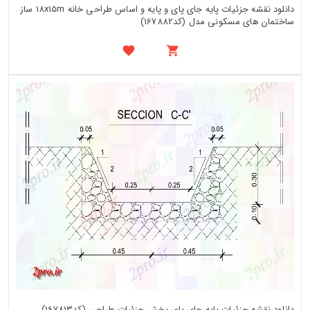
دانلود نقشه جزئیات پایه جای پای و پایه و اساس طراحی خانه 18x15m ساز
ساختمان های مسکونی مدل (کد167882)
دانلود نقشه جزئیات پایه جای پای بخش جزئیات طراحی (کد167813)