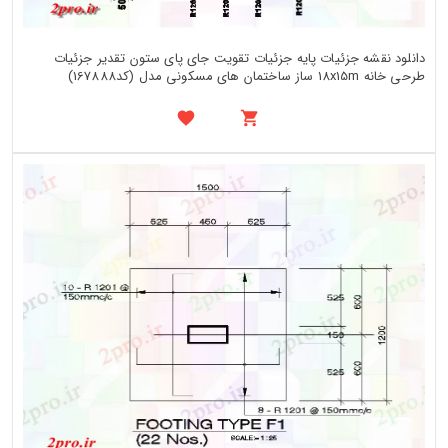
دانلود نقشه جزئیات پایه جزئیات تقویت جای پای ستون تقدیر جزئیات
طرحی خانه 18x15m ساز ساختمان های مسکونی مدل (کد167888)