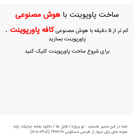
ورود
به
ساخت پاوپوینت با
هوش مصنوعی
حساب
کاربری
کافه پاورپوینت
کم تر از 5 دقیقه با هوش مصنوعی
،
ثبت
پاورپوینت بسازید
نام
بازیابی
برای شروع ساخت پاورپوینت کلیک کنید
رمز
عبور
علاقه
مندی
ها
شما در این مسیر هستید : تو پروژه / فایل ها / دانلود نقشه جزئیات پایه
نمونه جای پای دیوار از طرحی مسکونی 24x12m (کد168084)