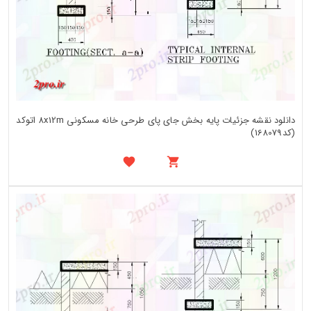
دانلود نقشه جزئیات پایه بخش جای پای طرحی خانه مسکونی 8x12m اتوکد
(کد168079)