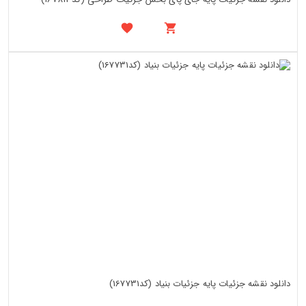
دانلود نقشه جزئیات پایه جزئیات بنیاد (کد167731)