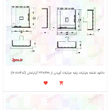
دانلود نقشه جزئیات پایه جزئیات آوردن از 23x14m آپارتمان (کد168184)