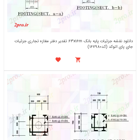
دانلود نقشه جزئیات پایه بانک 63x16m تقدیر دفتر مغازه تجاری جزئیات
جای پای اتوکد (کد167980)