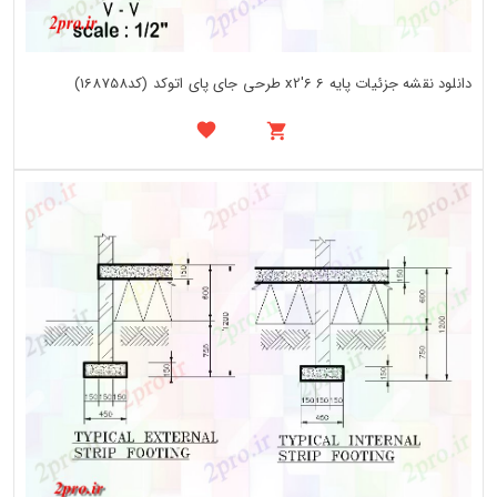
دانلود نقشه جزئیات پایه 6 x2'6 طرحی جای پای اتوکد (کد168758)