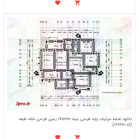
دانلود نقشه جزئیات پایه طرحی بنیاد 17x17m زمین طرحی خانه طبقه
(کد167670)