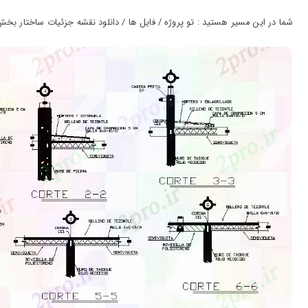
ورود
به
شما در این مسیر هستید : تو پروژه / فایل ها / دانلود نقشه جزئیات ساختار بخش س
حساب
کاربری
ثبت
نام
بازیابی
رمز
عبور
علاقه
مندی
ها