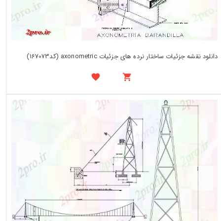
دانلود نقشه جزئیات ساختار نرده های جزئیات axonometric (کد167073)