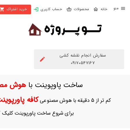
X
محصولات
حساب کاربری
خرید اشتراک
بستن
منو
محصولات
تهیه
اشتراک
سفارش انجام نقشه کشی
راهنما
09170547167
دانلود
ساخت پاوپوینت با
هوش مص
خرید
ها
کافه پاورپوی
کم تر از 5 دقیقه با هوش مصنوعی
حساب
برای شروع ساخت پاورپوینت کلیک ک
کاربری