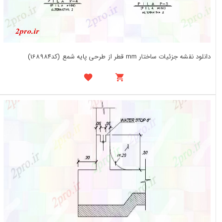
دانلود نقشه جزئیات ساختار mm قطر از طرحی پایه شمع (کد168984)