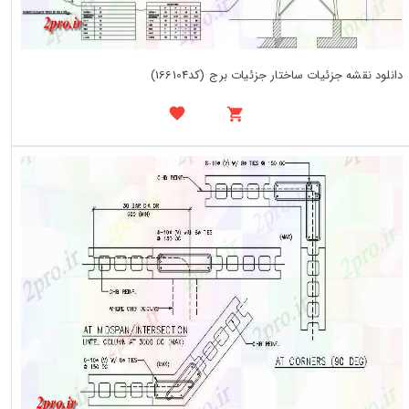
دانلود نقشه جزئیات ساختار جزئیات برج (کد166104)