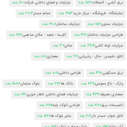
برق کشی - اتصالات
566 عدد
جزئیات و فضای داخلی شرکت
160 عدد
نمایشگاه - فروشگاه - مرکز خرید
353 عدد
حمام مستر
2103 عدد
جزئیات ستون
1157 عدد
جزئیات ساختار
1908 عدد
طراحی جزئیات ساختار
4211 عدد
کلیسا - معبد - مکان مذهبی
777 عدد
جزئیات لوله کشی
2914 عدد
سالن
38 عدد
اتاق نشیمن - حال - پذیرایی
261 عدد
معماری
881 عدد
برق مسکونی
496 عدد
طراحی داخلی
805 عدد
پارک - باغ عمومی
635 عدد
بانک ها
276 عدد
بلوک مبلمان
5066 عدد
معماری معروف
437 عدد
جزئیات فضای داخلی ناهار خوری
142 عدد
تاسیسات برق
487 عدد
طراحی اتوکد پایه
775 عدد
اتاق خواب مستر دار
216 عدد
سایر بلوک ها
596 عدد
آشپزخانه
1541 عدد
بلوک حمام و توالت
613 عدد