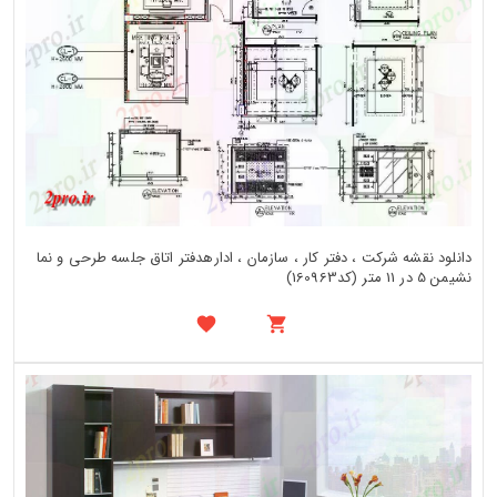
دانلود نقشه شرکت ، دفتر کار ، سازمان ، ادارهدفتر اتاق جلسه طرحی و نما
نشیمن 5 در 11 متر (کد160963)