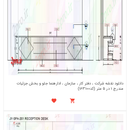
دانلود نقشه شرکت ، دفتر کار ، سازمان ، ادارهنما جلو و بخش جزئیات
مندرج 1 در 5 متر (کد163100)