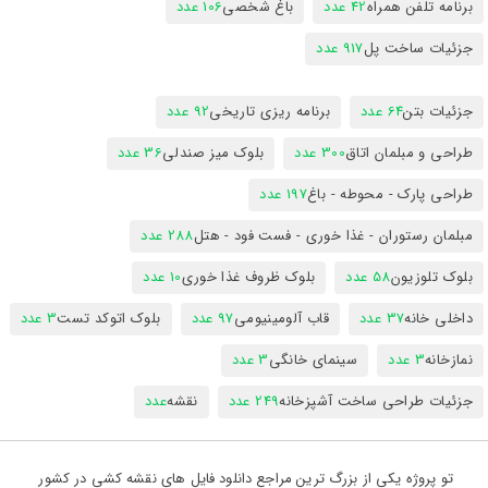
برنامه تلفن همراه
42 عدد
باغ شخصی
106 عدد
جزئیات ساخت پل
917 عدد
جزئیات بتن
64 عدد
برنامه ریزی تاریخی
92 عدد
طراحی و مبلمان اتاق
300 عدد
بلوک میز صندلی
36 عدد
طراحی پارک - محوطه - باغ
197 عدد
مبلمان رستوران - غذا خوری - فست فود - هتل
288 عدد
بلوک تلوزیون
58 عدد
بلوک ظروف غذا خوری
10 عدد
داخلی خانه
37 عدد
قاب آلومینیومی
97 عدد
بلوک اتوکد تست
3 عدد
نمازخانه
3 عدد
سینمای خانگی
3 عدد
جزئیات طراحی ساخت آشپزخانه
249 عدد
نقشه
عدد
تو پروژه یکی از بزرگ ترین مراجع دانلود فایل های نقشه کشی در کشور