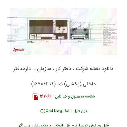
دانلود نقشه شرکت ، دفتر کار ، سازمان ، ادارهدفتر
داخلی (بخشی) نما (کد167062)
شناسه محصول و کد فایل :
167062
نوع فایل : Cad Dwg Dxf
قابل ویرایش توسط نرم افزار اتوکد - بریکس کد - و ...