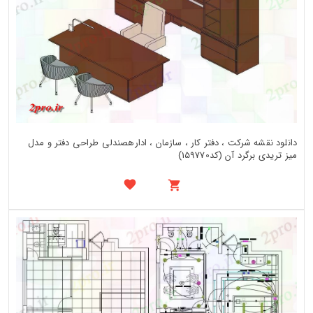
دانلود نقشه شرکت ، دفتر کار ، سازمان ، ادارهصندلی طراحی دفتر و مدل
میز تریدی برگرد آن (کد159770)