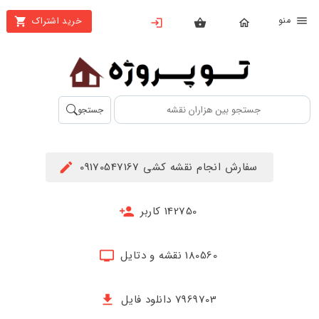
نو
خرید اشتراک
X
بستن
منو
محصولات
تهیه
جستجو
اشتراک
راهنما
سفارش انجام نقشه کشی 09170547167
دانلود
خرید
142750 کاربر
ها
180560 نقشه و دتایل
حساب
کاربری
7969703 دانلود فایل