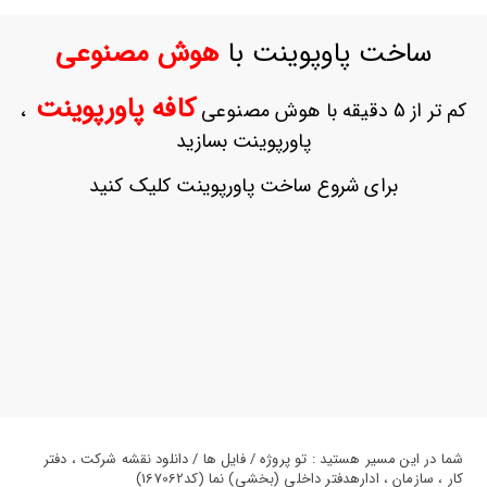
ورود
به
ساخت پاوپوینت با
هوش مصنوعی
حساب
کاربری
کافه پاورپوینت
کم تر از 5 دقیقه با هوش مصنوعی
،
ثبت
پاورپوینت بسازید
نام
بازیابی
برای شروع ساخت پاورپوینت کلیک کنید
رمز
عبور
علاقه
مندی
ها
شما در این مسیر هستید : تو پروژه / فایل ها / دانلود نقشه شرکت ، دفتر
کار ، سازمان ، ادارهدفتر داخلی (بخشی) نما (کد167062)