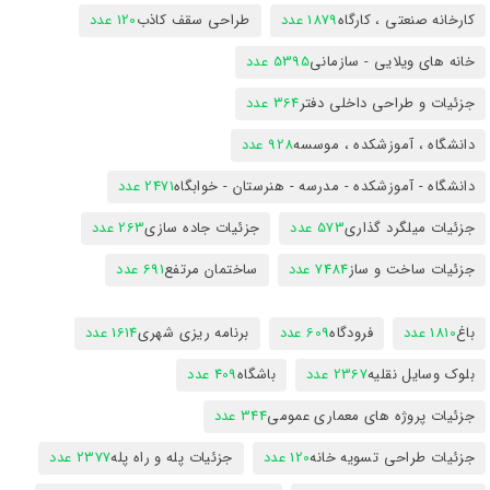
کارخانه صنعتی ، کارگاه
1879 عدد
طراحی سقف کاذب
120 عدد
خانه های ویلایی - سازمانی
5395 عدد
جزئیات و طراحی داخلی دفتر
364 عدد
دانشگاه ، آموزشکده ، موسسه
928 عدد
دانشگاه - آموزشکده - مدرسه - هنرستان - خوابگاه
2471 عدد
جزئیات میلگرد گذاری
573 عدد
جزئیات جاده سازی
263 عدد
جزئیات ساخت و ساز
7484 عدد
ساختمان مرتفع
691 عدد
باغ
1810 عدد
فرودگاه
609 عدد
برنامه ریزی شهری
1614 عدد
بلوک وسایل نقلیه
2367 عدد
باشگاه
409 عدد
جزئیات پروژه های معماری عمومی
344 عدد
جزئیات طراحی تسویه خانه
120 عدد
جزئیات پله و راه پله
2377 عدد