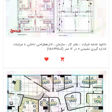
دانلود نقشه شرکت ، دفتر کار ، سازمان ، ادارهطراحی داخلی با جزئیات
اندازه گیری نشیمن 8 در 12 متر (کد158445)