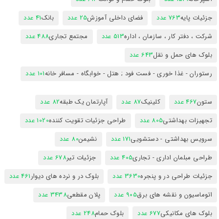
جزئیات پایه
763 عدد
فضای داخلی آموزش
25 عدد
بانک
41 عدد
شرکت ، دفتر کار ، سازمان ، اداره
513 عدد
مجتمع تجاری
488 عدد
بلوک های حمل و نقل
643 عدد
رستوران - غذا خوری - فست فود ; هتل - خوابگاه - مسافر خانه
101 عدد
ستون
467 عدد
کلینیک
87 عدد
آپارتمان یک طبقه
82 عدد
تجهیزات بهداشتی
805 عدد
طراحی جزئیات تقویت کننده
1020 عدد
سرویس بهداشتی - دستشویی
171 عدد
نشیمن
80 عدد
طراحی مبلمان اداری - تجاری
405 عدد
جزئیات تیر
678 عدد
جزئیات طراحی در و پنجره
3630 عدد
بلوک در و نرده های دیوار
461 عدد
اتوماسیون و نقشه های برق
905 عدد
پلان مقطعی
3438 عدد
بلوک های مکانیکی
677 عدد
بلوک حمام
248 عدد