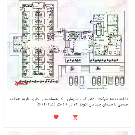
دانلود نقشه شرکت ، دفتر کار ، سازمان ، ادارهساختمان اداری طبقه همکف
طرحی با مبلمان چیدمان اتوکد 74 در 116 متر (کد166404)