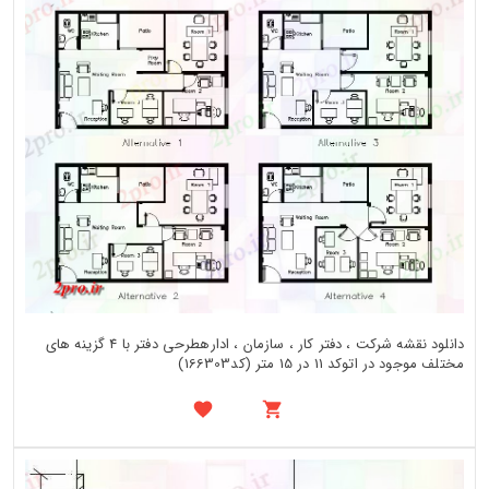
دانلود نقشه شرکت ، دفتر کار ، سازمان ، ادارهطرحی دفتر با 4 گزینه های
مختلف موجود در اتوکد 11 در 15 متر (کد166303)