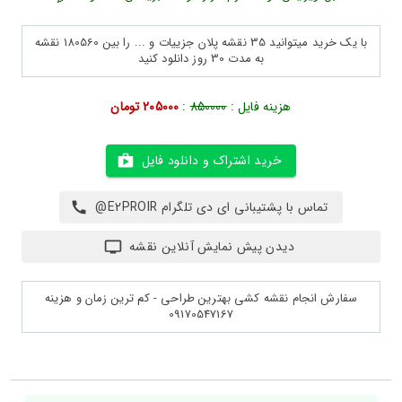
با یک خرید میتوانید 35 نقشه پلان جزییات و ... را بین 180560 نقشه
به مدت 30 روز دانلود کنید
هزینه فایل :
850000
:
205000 تومان
خرید اشتراک و دانلود فایل
تماس با پشتیبانی ای دی تلگرام E2PROIR@
دیدن پیش نمایش آنلاین نقشه
سفارش انجام نقشه کشی بهترین طراحی - کم ترین زمان و هزینه
09170547167