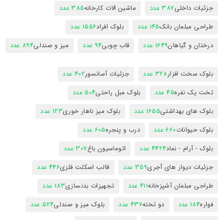
جزئیات داخلی
387 عدد
ماشین الات کارخانه
385 عدد
طراحی مبلمان بانک
145 عدد
بلوک افراد
1556 عدد
درختان و گیاهان
1649 عدد
قاب چوبی
94 عدد
میز و صندلی
894 عدد
بلوک سخت افزار
328 عدد
جزئیات آسانسور
402 عدد
تخت یک نفره
45 عدد
بلوک مبل راحتی
504 عدد
بلوک های بهداشتی
1655 عدد
بلوک میز ناهار خوری
123 عدد
بلوک حیوانات
660 عدد
درب و پنجره
605 عدد
بلوک - آرام - نماد
4424 عدد
اتوماسیون باغ
307 عدد
جزئیات دیوار های آجری
359 عدد
قالب اسکلت فلزی
446 عدد
طراحی مبلمان آشپزخانه
411 عدد
تجهیزات بدنسازی
183 عدد
فواره
184 عدد
دو تخته
437 عدد
بلوک میز و صندلی
524 عدد