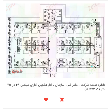
دانلود نقشه شرکت ، دفتر کار ، سازمان ، ادارهکابین اداری مبلمان 44 در 75
متر (کد166413)