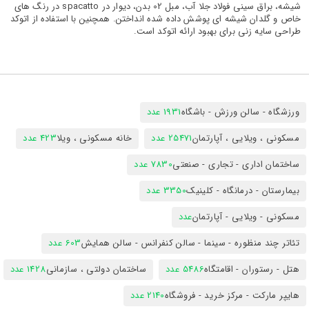
شیشه، براق سینی فولاد جلا آب، مبل 02 بدن، دیوار در spacatto در رنگ های
خاص و گلدان شیشه ای پوشش داده شده انداختن. همچنین با استفاده از اتوکد
طراحی سایه زنی برای بهبود ارائه اتوکد است.
ورزشگاه - سالن ورزش - باشگاه
1931 عدد
مسکونی ، ویلایی ، آپارتمان
25471 عدد
خانه مسکونی ، ویلا
423 عدد
ساختمان اداری - تجاری - صنعتی
7830 عدد
بیمارستان - درمانگاه - کلینیک
3350 عدد
مسکونی - ویلایی - آپارتمان
عدد
تئاتر چند منظوره - سینما - سالن کنفرانس - سالن همایش
603 عدد
هتل - رستوران - اقامتگاه
5486 عدد
ساختمان دولتی ، سازمانی
1428 عدد
هایپر مارکت - مرکز خرید - فروشگاه
2140 عدد