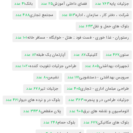
جزئیات پایه
763 عدد
فضای داخلی آموزش
25 عدد
بانک
41 عدد
شرکت ، دفتر کار ، سازمان ، اداره
513 عدد
مجتمع تجاری
488 عدد
بلوک های حمل و نقل
643 عدد
رستوران - غذا خوری - فست فود ; هتل - خوابگاه - مسافر خانه
101 عدد
ستون
467 عدد
کلینیک
87 عدد
آپارتمان یک طبقه
82 عدد
تجهیزات بهداشتی
805 عدد
طراحی جزئیات تقویت کننده
1020 عدد
سرویس بهداشتی - دستشویی
171 عدد
نشیمن
80 عدد
طراحی مبلمان اداری - تجاری
405 عدد
جزئیات تیر
678 عدد
جزئیات طراحی در و پنجره
3630 عدد
بلوک در و نرده های دیوار
461 عدد
اتوماسیون و نقشه های برق
905 عدد
پلان مقطعی
3438 عدد
بلوک های مکانیکی
677 عدد
بلوک حمام
248 عدد