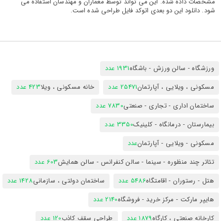
مشخصات داده شده. این می تواند توسط معماران و مهندسان استفاده می
شود. دانلود این دو بعدی اتوکد فایل طراحی شده است.
ورزشگاه - سالن ورزش - باشگاه
1931 عدد
مسکونی ، ویلایی ، آپارتمان
25471 عدد
خانه مسکونی ، ویلا
423 عدد
ساختمان اداری - تجاری - صنعتی
7830 عدد
بیمارستان - درمانگاه - کلینیک
3350 عدد
مسکونی - ویلایی - آپارتمان
عدد
تئاتر چند منظوره - سینما - سالن کنفرانس - سالن همایش
603 عدد
هتل - رستوران - اقامتگاه
5486 عدد
ساختمان دولتی ، سازمانی
1428 عدد
هایپر مارکت - مرکز خرید - فروشگاه
2140 عدد
کارخانه صنعتی ، کارگاه
1879 عدد
طراحی سقف کاذب
120 عدد