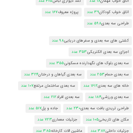
اتاق خواب مهمان
18 عدد
کمد دیواری لباس
405 عدد
اتاق خواب کودکان
39 عدد
پروژه معروف
167 عدد
طراحی سه بعدی
598 عدد
کشتی های سه بعدی و سفرهای دریایی
98 عدد
اجزای سه بعدی الکتریکی
353 عدد
سه بعدی بلوک های نگهدارنده مسکونی
355 عدد
سه بعدی حمام
253 عدد
سه بعدی گیاهان و درختان
324 عدد
خانه های سه بعدی
1612 عدد
سه بعدی ساختمان مرتفع
107 عدد
سه بعدی ورزشی
184 عدد
سه بعدی افراد
212 عدد
طراحی تریدی بافت سه بعدی
230 عدد
جاده و پل
517 عدد
مکان های تاریخی
105 عدد
جزئیات معماری
723 عدد
جزئیات داخلی
387 عدد
ماشین الات کارخانه
385 عدد