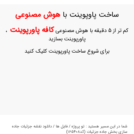
ورود
به
ساخت پاوپوینت با
هوش مصنوعی
حساب
کاربری
کافه پاورپوینت
کم تر از 5 دقیقه با هوش مصنوعی
،
ثبت
پاورپوینت بسازید
نام
بازیابی
برای شروع ساخت پاورپوینت کلیک کنید
رمز
عبور
علاقه
مندی
ها
شما در این مسیر هستید : تو پروژه / فایل ها / دانلود نقشه جزئیات جاده
سازی بخش جاده جزئیات (کد165408)