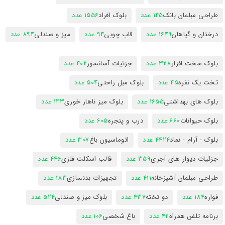
طراحی مبلمان بانک
145 عدد
بلوک افراد
1556 عدد
درختان و گیاهان
1649 عدد
قاب چوبی
94 عدد
میز و صندلی
894 عدد
بلوک سخت افزار
328 عدد
جزئیات آسانسور
402 عدد
تخت یک نفره
45 عدد
بلوک مبل راحتی
504 عدد
بلوک های بهداشتی
1655 عدد
بلوک میز ناهار خوری
123 عدد
بلوک حیوانات
660 عدد
درب و پنجره
605 عدد
بلوک - آرام - نماد
4424 عدد
اتوماسیون باغ
307 عدد
جزئیات دیوار های آجری
359 عدد
قالب اسکلت فلزی
446 عدد
طراحی مبلمان آشپزخانه
411 عدد
تجهیزات بدنسازی
183 عدد
فواره
184 عدد
دو تخته
437 عدد
بلوک میز و صندلی
524 عدد
برنامه تلفن همراه
42 عدد
باغ شخصی
106 عدد