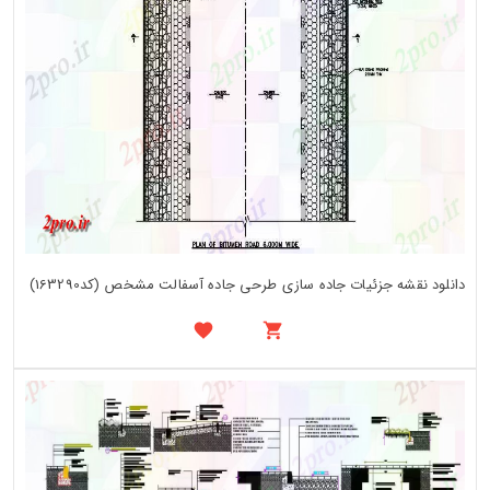
دانلود نقشه جزئیات جاده سازی طرحی جاده آسفالت مشخص (کد163290)