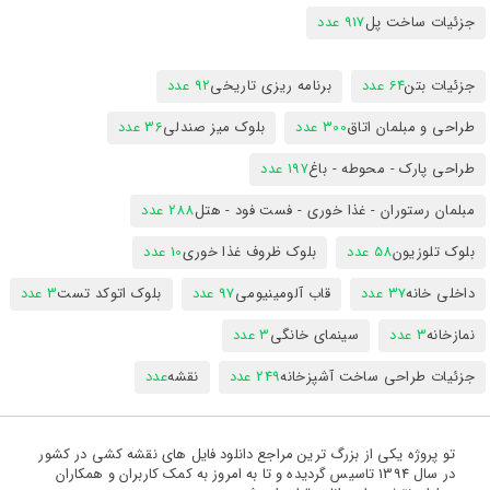
جزئیات ساخت پل
917 عدد
جزئیات بتن
64 عدد
برنامه ریزی تاریخی
92 عدد
طراحی و مبلمان اتاق
300 عدد
بلوک میز صندلی
36 عدد
طراحی پارک - محوطه - باغ
197 عدد
مبلمان رستوران - غذا خوری - فست فود - هتل
288 عدد
بلوک تلوزیون
58 عدد
بلوک ظروف غذا خوری
10 عدد
داخلی خانه
37 عدد
قاب آلومینیومی
97 عدد
بلوک اتوکد تست
3 عدد
نمازخانه
3 عدد
سینمای خانگی
3 عدد
جزئیات طراحی ساخت آشپزخانه
249 عدد
نقشه
عدد
تو پروژه یکی از بزرگ ترین مراجع دانلود فایل های نقشه کشی در کشور
در سال 1394 تاسیس گردیده و تا به امروز به کمک کاربران و همکاران