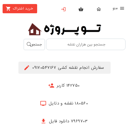
نو
خرید اشتراک
X
بستن
منو
محصولات
تهیه
جستجو
اشتراک
راهنما
سفارش انجام نقشه کشی 09170547167
دانلود
خرید
142750 کاربر
ها
180560 نقشه و دتایل
حساب
کاربری
7969703 دانلود فایل