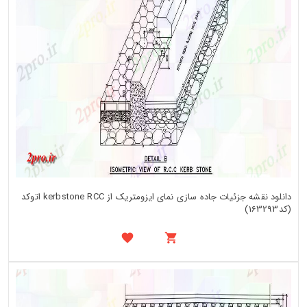
دانلود نقشه جزئیات جاده سازی نمای ایزومتریک از kerbstone RCC اتوکد
(کد163293)