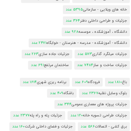
خانه های ویلایی - سازمانی
5395 عدد
جزئیات و طراحی داخلی دفتر
364 عدد
دانشگاه ، آموزشکده ، موسسه
928 عدد
دانشگاه - آموزشکده - مدرسه - هنرستان - خوابگاه
2471 عدد
جزئیات میلگرد گذاری
573 عدد
جزئیات جاده سازی
263 عدد
جزئیات ساخت و ساز
7484 عدد
ساختمان مرتفع
691 عدد
باغ
1810 عدد
فرودگاه
609 عدد
برنامه ریزی شهری
1614 عدد
بلوک وسایل نقلیه
2367 عدد
باشگاه
409 عدد
جزئیات پروژه های معماری عمومی
344 عدد
جزئیات طراحی تسویه خانه
120 عدد
جزئیات پله و راه پله
2377 عدد
برق کشی - اتصالات
566 عدد
جزئیات و فضای داخلی شرکت
160 عدد