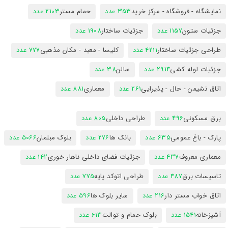
نمایشگاه - فروشگاه - مرکز خرید
353 عدد
حمام مستر
2103 عدد
جزئیات ستون
1157 عدد
جزئیات ساختار
1908 عدد
طراحی جزئیات ساختار
4211 عدد
کلیسا - معبد - مکان مذهبی
777 عدد
جزئیات لوله کشی
2914 عدد
سالن
38 عدد
اتاق نشیمن - حال - پذیرایی
261 عدد
معماری
881 عدد
برق مسکونی
496 عدد
طراحی داخلی
805 عدد
پارک - باغ عمومی
635 عدد
بانک ها
276 عدد
بلوک مبلمان
5066 عدد
معماری معروف
437 عدد
جزئیات فضای داخلی ناهار خوری
142 عدد
تاسیسات برق
487 عدد
طراحی اتوکد پایه
775 عدد
اتاق خواب مستر دار
216 عدد
سایر بلوک ها
596 عدد
آشپزخانه
1541 عدد
بلوک حمام و توالت
613 عدد