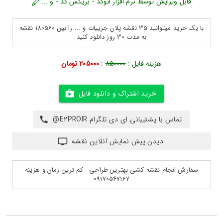
قابل ویرایش توسط نرم افزار اتوکد - بریکس کد - و ...
با یک خرید میتوانید 35 نقشه پلان جزییات و ... را بین 180560 نقشه
به مدت 30 روز دانلود کنید
هزینه فایل :
850000
:
205000 تومان
خرید اشتراک و دانلود فایل
تماس با پشتیبانی ای دی تلگرام E2PROIR@
دیدن پیش نمایش آنلاین نقشه
سفارش انجام نقشه کشی بهترین طراحی - کم ترین زمان و هزینه
09170547167