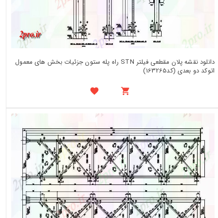
دانلود نقشه پلان مقطعی فیلتر STN راه پله ستون جزئیات بخش های معمول
اتوکد دو بعدی (کد163265)