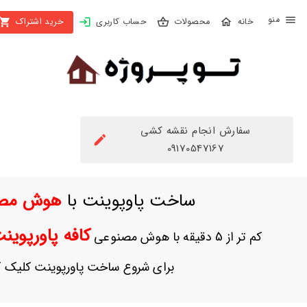
X
محصولات
حساب کاربری
خرید اشتراک
بستن
منو
محصولات
تهیه
اشتراک
سفارش انجام نقشه کشی
راهنما
09170547167
دانلود
ساخت پاوپوینت با
هوش مص
خرید
ها
کافه پاورپوی
کم تر از 5 دقیقه با هوش مصنوعی
حساب
برای شروع ساخت پاورپوینت کلیک ک
کاربری