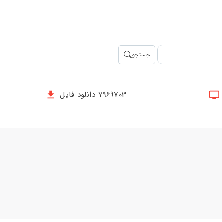
جستجو
7969703 دانلود فایل