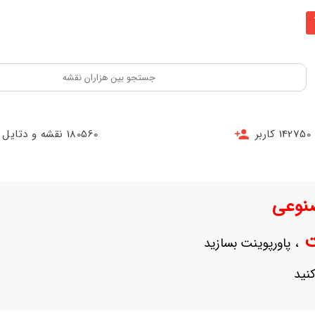
142750 کاربر
180560 نقشه و دتایل
نوعی
نت
، پاورپوینت بسازید
نید