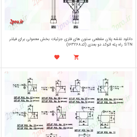
دانلود نقشه پلان مقطعی ستون های فلزی جزئیات بخش معمولی برای فیلتر
STN راه پله اتوکد دو بعدی (کد163268)