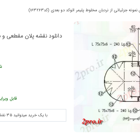
ه جزئیاتی از نردبان مخلوط پلیمر اتوکد دو بعدی (کد163263)
دانلود نقشه پلان مقطعی و ب
شن
قابل ویرای
با یک خرید میتوانید 35 نقشه پلان جزییات و ... را بین 180560 نقشه به مدت 30 روز دانلود کنید