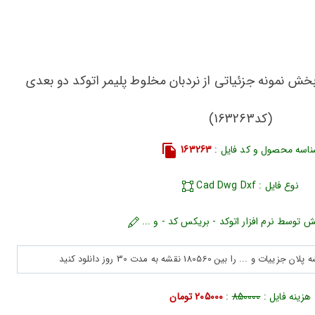
خش نمونه جزئیاتی از نردبان مخلوط پلیمر اتوکد دو بعدی
(کد163263)
اسه محصول و کد فایل :
163263
نوع فایل : Cad Dwg Dxf
ش توسط نرم افزار اتوکد - بریکس کد - و ...
هزینه فایل :
850000
:
205000 تومان