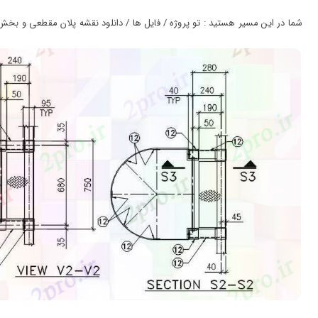
ورود
به
شما در این مسیر هستید : تو پروژه / فایل ها / دانلود نقشه پلان مقطعی و بخش نمون
حساب
کاربری
ثبت
نام
بازیابی
رمز
عبور
علاقه
مندی
ها