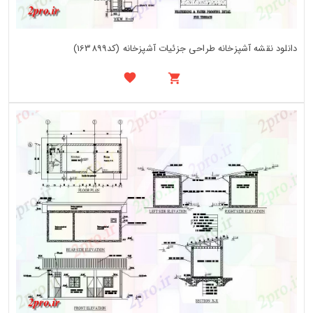
دانلود نقشه آشپزخانه طراحی جزئیات آشپزخانه (کد163899)