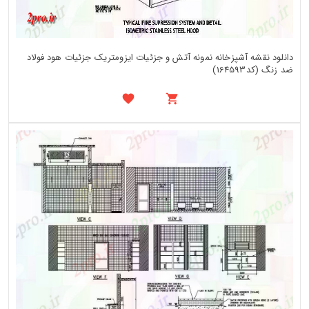
دانلود نقشه آشپزخانه نمونه آتش و جزئیات ایزومتریک جزئیات هود فولاد
ضد زنگ (کد164593)