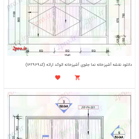
دانلود نقشه آشپزخانه نما جلوی آشپزخانه اتوکد ارائه (کد162969)