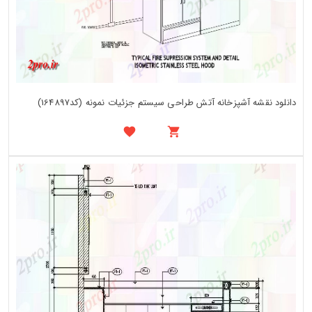
دانلود نقشه آشپزخانه آتش طراحی سیستم جزئیات نمونه (کد164897)