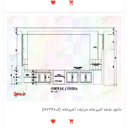
دانلود نقشه آشپزخانه جزئیات آشپزخانه (کد167348)