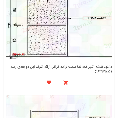
دانلود نقشه آشپزخانه نما سمت واحد کراکر، ارائه اتوکد این دو بعدی رسم
(کد162975)