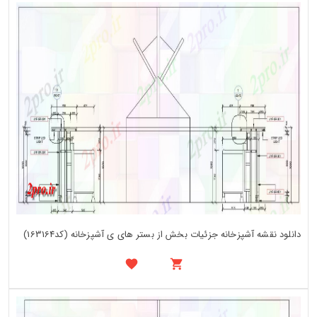
دانلود نقشه آشپزخانه جزئیات بخش از بستر های ی آشپزخانه (کد163164)