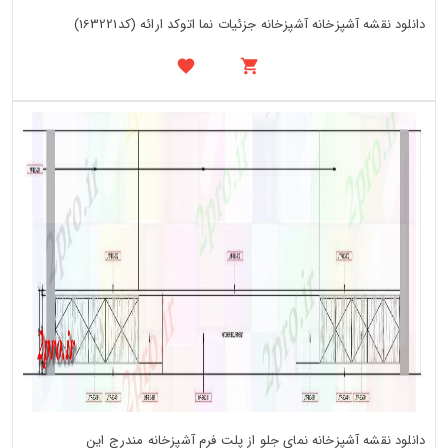
دانلود نقشه آشپزخانه آشپزخانه جزئیات نما اتوکد ارائه (کد163221)
دانلود نقشه آشپزخانه نمای جلو از پلت فرم آشپزخانه مندرج این