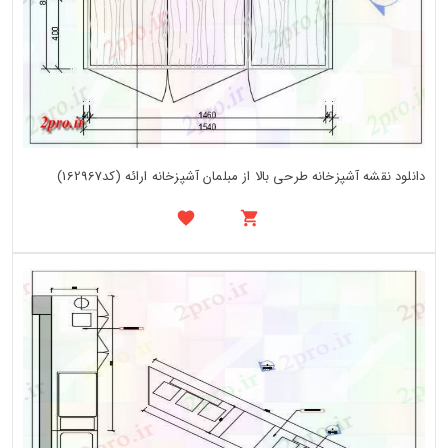
دانلود نقشه آشپزخانه طرحی بالا از مبلمان آشپزخانه ارائه (کد162967)