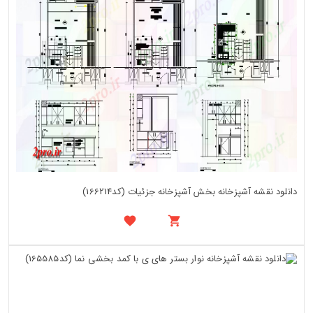
دانلود نقشه آشپزخانه بخش آشپزخانه جزئیات (کد166214)