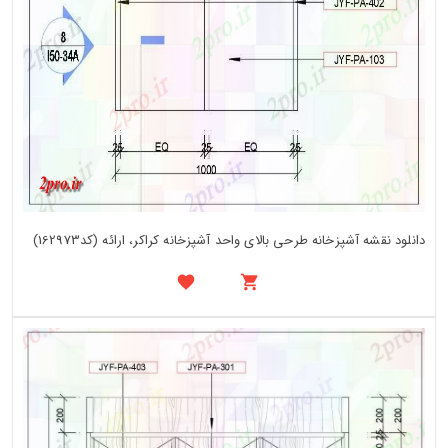
دانلود نقشه آشپزخانه طرحی بالای واحد آشپزخانه کراکر، ارائه (کد162973)