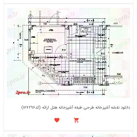
دانلود نقشه آشپزخانه طرحی طبقه آشپزخانه هتل ارائه (کد167296)