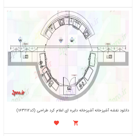
دانلود نقشه آشپزخانه آشپزخانه دایره ای اعلام کرد طراحی (کد163212)