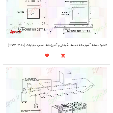
دانلود نقشه آشپزخانه قفسه نگهداری آشپزخانه نصب جزئیات (کد165343)