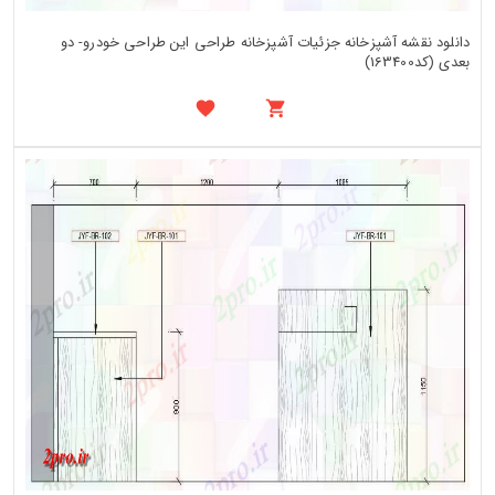
دانلود نقشه آشپزخانه جزئیات آشپزخانه طراحی این طراحی خودرو- دو
بعدی (کد163400)