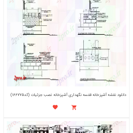
دانلود نقشه آشپزخانه قفسه نگهداری آشپزخانه نصب جزئیات (کد166775)