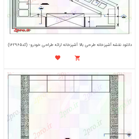
دانلود نقشه آشپزخانه طرحی بالا آشپزخانه ارائه طراحی خودرو- (کد162965)