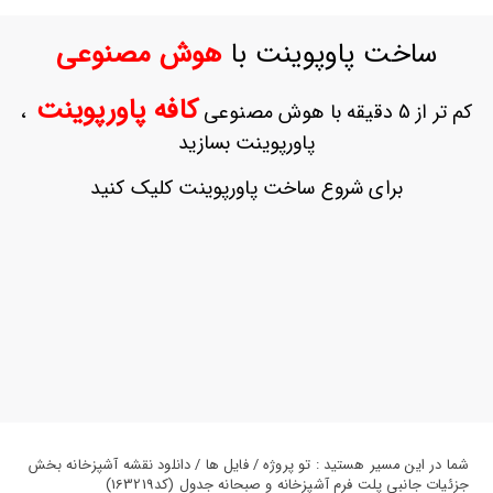
ورود
به
ساخت پاوپوینت با
هوش مصنوعی
حساب
کاربری
کافه پاورپوینت
کم تر از 5 دقیقه با هوش مصنوعی
،
ثبت
پاورپوینت بسازید
نام
بازیابی
برای شروع ساخت پاورپوینت کلیک کنید
رمز
عبور
علاقه
مندی
ها
شما در این مسیر هستید : تو پروژه / فایل ها / دانلود نقشه آشپزخانه بخش
جزئیات جانبی پلت فرم آشپزخانه و صبحانه جدول (کد163219)