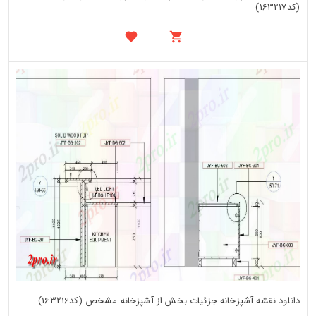
(کد163217)
دانلود نقشه آشپزخانه جزئیات بخش از آشپزخانه مشخص (کد163216)