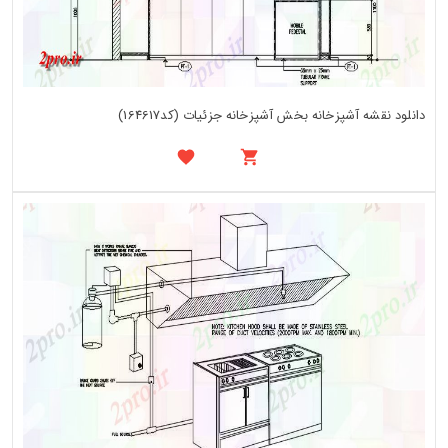
دانلود نقشه آشپزخانه بخش آشپزخانه جزئیات (کد164617)