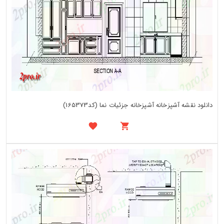
دانلود نقشه آشپزخانه آشپزخانه جزئیات نما (کد165373)