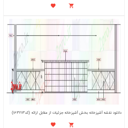
دانلود نقشه آشپزخانه بخش آشپزخانه جزئیات از مقابل ارائه (کد163213)