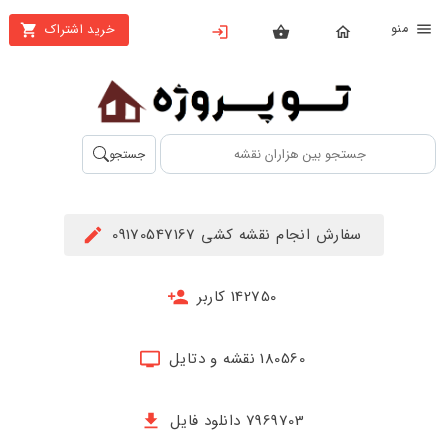
نو
خرید اشتراک
X
بستن
منو
محصولات
تهیه
جستجو
اشتراک
راهنما
سفارش انجام نقشه کشی 09170547167
دانلود
خرید
142750 کاربر
ها
180560 نقشه و دتایل
حساب
کاربری
7969703 دانلود فایل