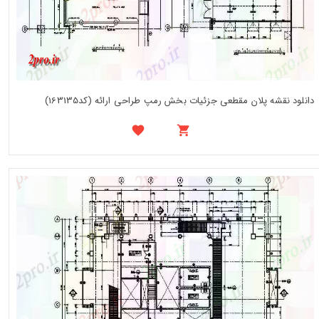
دانلود نقشه پلان مقطعی جزئیات بخش رمپ طراحی ارائه (کد163135)