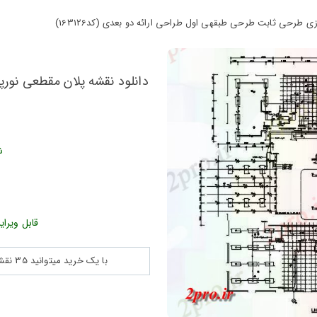
ی طرحی ثابت طرحی طبقهی اول طراحی ارائه دو بعدی (کد163126)
دانلود نقشه پلان مقطعی نور
ش
قابل ویرای
با یک خرید میتوانید 35 نقشه پلان جزییات و ... را بین 180560 نقشه به مدت 30 روز دانلود کنید