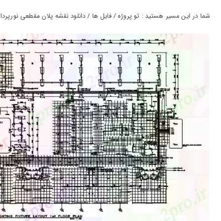
ورود
به
شما در این مسیر هستید : تو پروژه / فایل ها / دانلود نقشه پلان مقطعی نورپرداز
حساب
کاربری
ثبت
نام
بازیابی
رمز
عبور
علاقه
مندی
ها