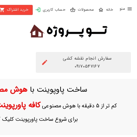
X
محصولات
حساب کاربری
خرید اشتراک
بستن
منو
محصولات
تهیه
اشتراک
سفارش انجام نقشه کشی
راهنما
09170547167
دانلود
ساخت پاوپوینت با
هوش مص
خرید
ها
کافه پاورپوی
کم تر از 5 دقیقه با هوش مصنوعی
حساب
برای شروع ساخت پاورپوینت کلیک ک
کاربری