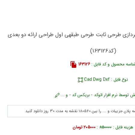
پردازی طرحی ثابت طرحی طبقهی اول طراحی ارائه دو بعدی
(کد163126)
ناسه محصول و کد فایل :
163126
نوع فایل : Cad Dwg Dxf
ش توسط نرم افزار اتوکد - بریکس کد - و ...
هزینه فایل :
850000
:
205000 تومان