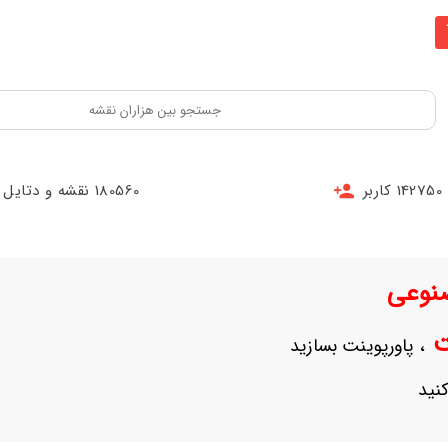
142750 کاربر
180560 نقشه و دتایل
نوعی
نت
، پاورپوینت بسازید
نید