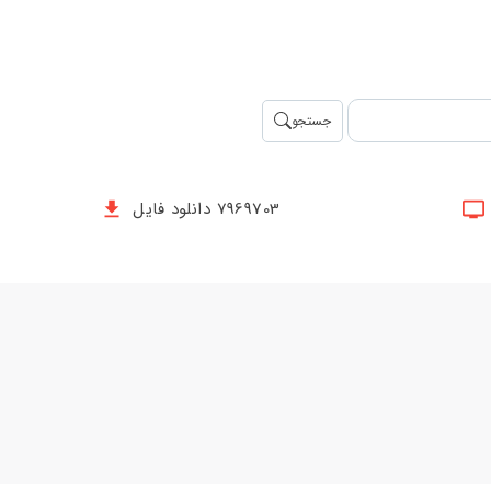
جستجو
7969703 دانلود فایل