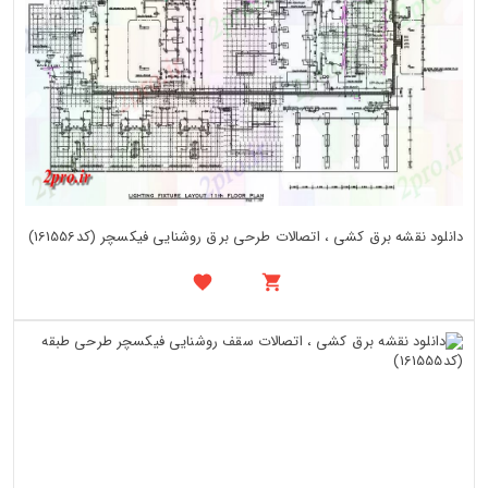
دانلود نقشه برق کشی ، اتصالات طرحی برق روشنایی فیکسچر (کد161556)