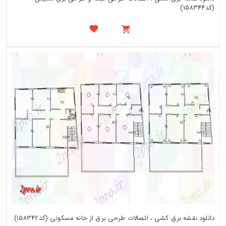
(کد158344)
دانلود نقشه برق کشی ، اتصالات طرحی برق از خانه مسکونی (کد158342)