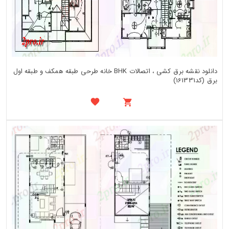
دانلود نقشه برق کشی ، اتصالات BHK خانه طرحی طبقه همکف و طبقه اول
برق (کد161331)