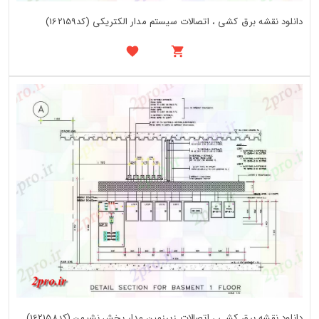
دانلود نقشه برق کشی ، اتصالات سیستم مدار الکتریکی (کد162159)
دانلود نقشه برق کشی ، اتصالات زیرزمین مدار بخش نشیمن (کد162158)