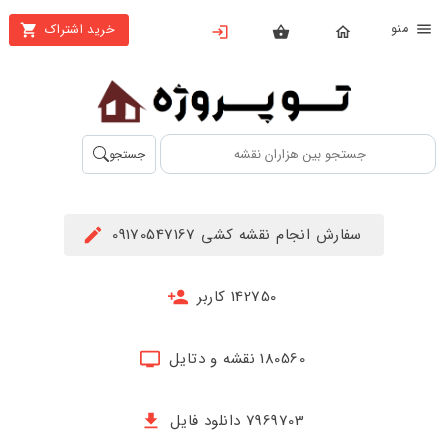
نو
خرید اشتراک
X
بستن
منو
محصولات
تهیه
جستجو
اشتراک
راهنما
سفارش انجام نقشه کشی 09170547167
دانلود
خرید
142750 کاربر
ها
180560 نقشه و دتایل
حساب
کاربری
7969703 دانلود فایل