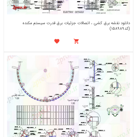
دانلود نقشه برق کشی ، اتصالات جزئیات برق قدرت سیستم مکنده
(کد158989)