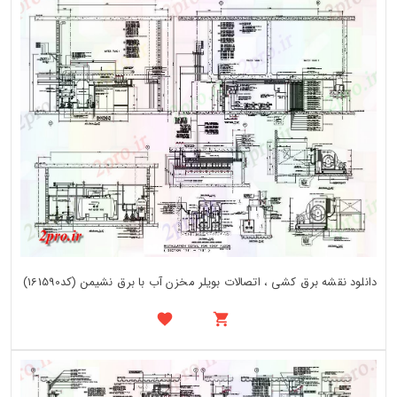
دانلود نقشه برق کشی ، اتصالات بویلر مخزن آب با برق نشیمن (کد161590)