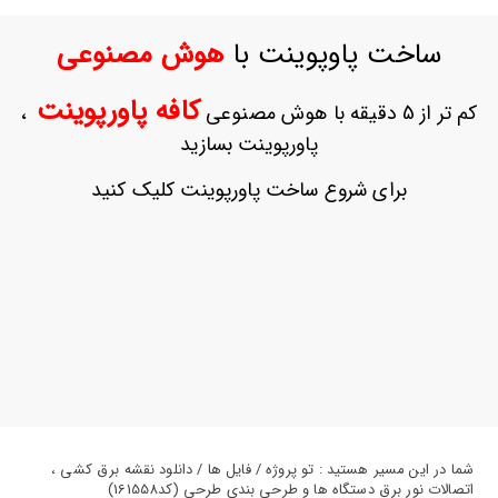
ورود
به
ساخت پاوپوینت با
هوش مصنوعی
حساب
کاربری
کافه پاورپوینت
کم تر از 5 دقیقه با هوش مصنوعی
،
ثبت
پاورپوینت بسازید
نام
بازیابی
برای شروع ساخت پاورپوینت کلیک کنید
رمز
عبور
علاقه
مندی
ها
شما در این مسیر هستید : تو پروژه / فایل ها / دانلود نقشه برق کشی ،
اتصالات نور برق دستگاه ها و طرحی بندی طرحی (کد161558)