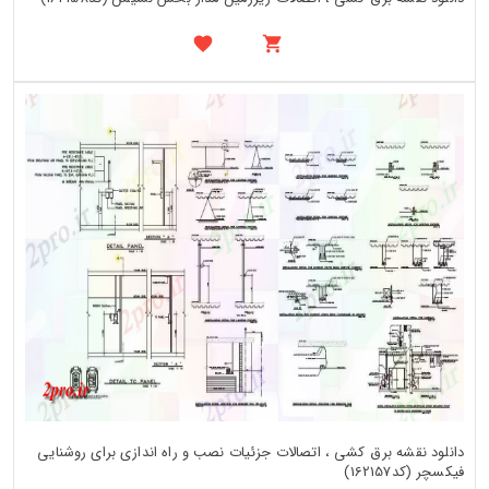
دانلود نقشه برق کشی ، اتصالات جزئیات نصب و راه اندازی برای روشنایی
فیکسچر (کد162157)