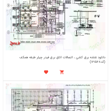
دانلود نقشه برق کشی ، اتصالات اتاق برق فیدر چیلر طبقه همکف
(کد161568)