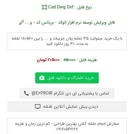
نوع فایل : Cad Dwg Dxf
قابل ویرایش توسط نرم افزار اتوکد - بریکس کد - و ...
با یک خرید میتوانید 35 نقشه پلان جزییات و ... را بین 180560 نقشه
به مدت 30 روز دانلود کنید
هزینه فایل :
850000
:
205000 تومان
خرید اشتراک و دانلود فایل
تماس با پشتیبانی ای دی تلگرام E2PROIR@
دیدن پیش نمایش آنلاین نقشه
سفارش انجام نقشه کشی بهترین طراحی - کم ترین زمان و هزینه
09170547167