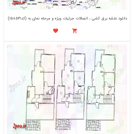
دانلود نقشه برق کشی ، اتصالات جزئیات ویژه و مرحله نمای به (کد158541)