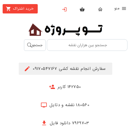
نو
خرید اشتراک
X
بستن
منو
محصولات
تهیه
جستجو
اشتراک
راهنما
سفارش انجام نقشه کشی 09170547167
دانلود
خرید
142750 کاربر
ها
180560 نقشه و دتایل
حساب
کاربری
7969703 دانلود فایل