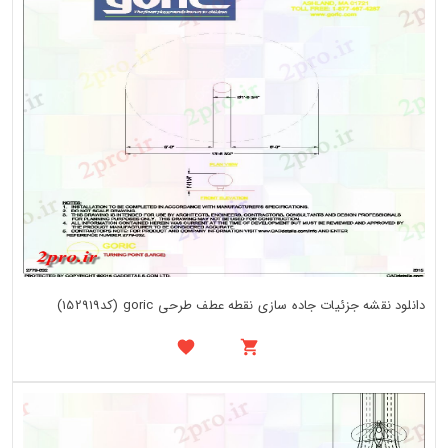
دانلود نقشه جزئیات جاده سازی نقطه عطف طرحی goric (کد152919)