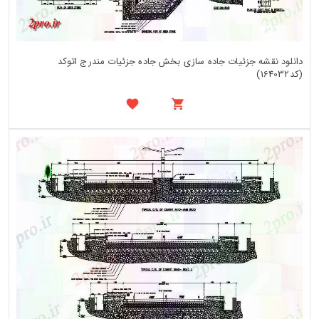
دانلود نقشه جزئیات جاده سازی بخش جاده جزئیات مندرج اتوکد
(کد164032)