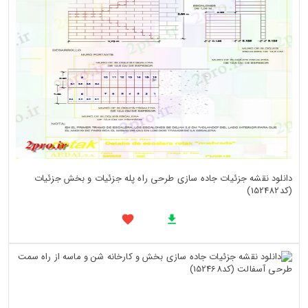
دانلود نقشه جزئیات جاده سازی طرحی راه پله جزئیات و بخش جزئیات
(کد152482)