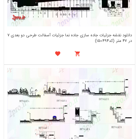
دانلود نقشه جزئیات جاده سازی جاده نما جزئیات آسفالت طرحی دو بعدی 7
در 47 متر (کد150494)