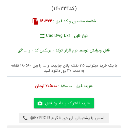
(کد160324)
شناسه محصول و کد فایل :
160324
نوع فایل : Cad Dwg Dxf
قابل ویرایش توسط نرم افزار اتوکد - بریکس کد - و ...
با یک خرید میتوانید 35 نقشه پلان جزییات و ... را بین 180560 نقشه
به مدت 30 روز دانلود کنید
هزینه فایل :
850000
:
205000 تومان
خرید اشتراک و دانلود فایل
تماس با پشتیبانی ای دی تلگرام E2PROIR@