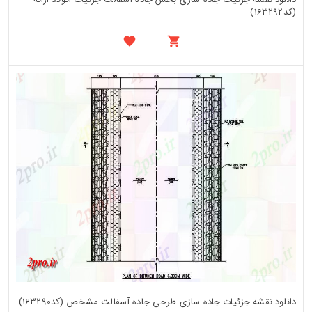
(کد163292)
دانلود نقشه جزئیات جاده سازی طرحی جاده آسفالت مشخص (کد163290)