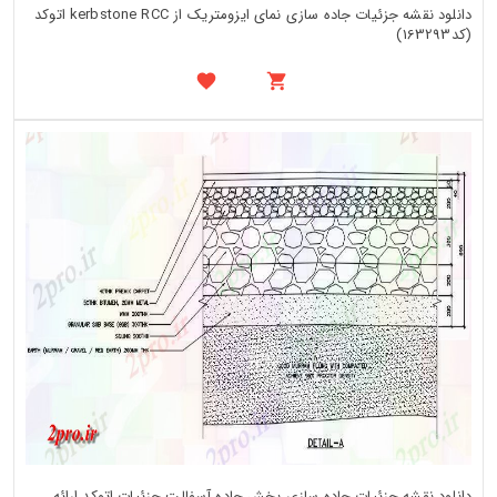
دانلود نقشه جزئیات جاده سازی نمای ایزومتریک از kerbstone RCC اتوکد
(کد163293)
دانلود نقشه جزئیات جاده سازی بخش جاده آسفالت جزئیات اتوکد ارائه