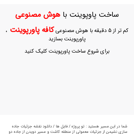
ورود
به
ساخت پاوپوینت با
هوش مصنوعی
حساب
کاربری
کافه پاورپوینت
کم تر از 5 دقیقه با هوش مصنوعی
،
ثبت
پاورپوینت بسازید
نام
بازیابی
برای شروع ساخت پاورپوینت کلیک کنید
رمز
عبور
علاقه
مندی
ها
شما در این مسیر هستید : تو پروژه / فایل ها / دانلود نقشه جزئیات جاده
سازی نشیمن از جزئیات معمولی از منطقه کاشت و مسیر دویدن از جاده دو