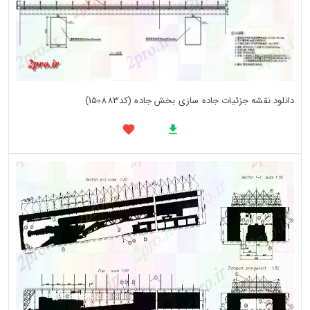
دانلود نقشه جزئیات جاده سازی بخش جاده (کد150883)