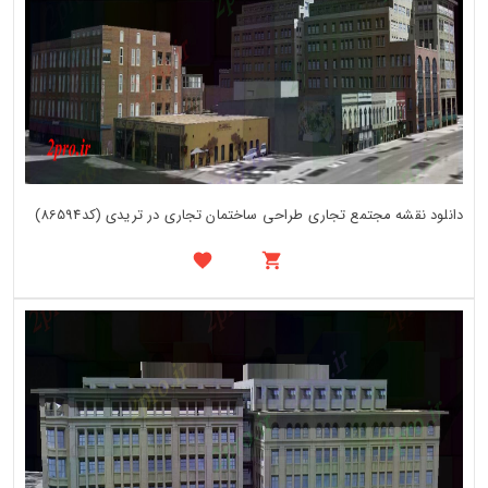
دانلود نقشه مجتمع تجاری طراحی ساختمان تجاری در تریدی (کد86594)