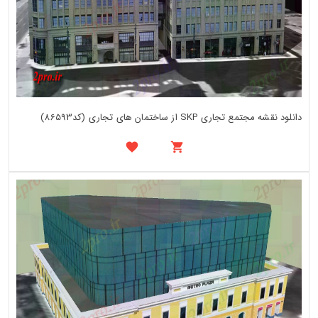
دانلود نقشه مجتمع تجاری SKP از ساختمان های تجاری (کد86593)