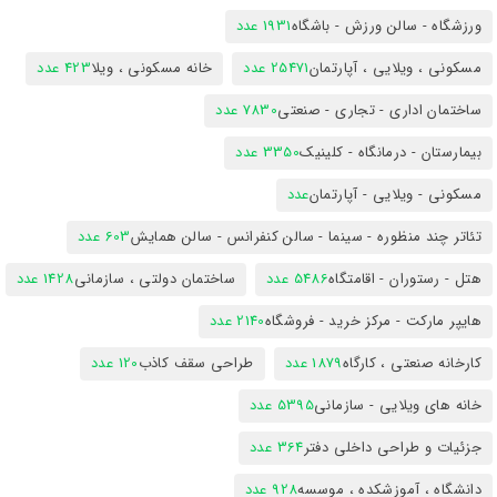
ورزشگاه - سالن ورزش - باشگاه
1931 عدد
مسکونی ، ویلایی ، آپارتمان
25471 عدد
خانه مسکونی ، ویلا
423 عدد
ساختمان اداری - تجاری - صنعتی
7830 عدد
بیمارستان - درمانگاه - کلینیک
3350 عدد
مسکونی - ویلایی - آپارتمان
عدد
تئاتر چند منظوره - سینما - سالن کنفرانس - سالن همایش
603 عدد
هتل - رستوران - اقامتگاه
5486 عدد
ساختمان دولتی ، سازمانی
1428 عدد
هایپر مارکت - مرکز خرید - فروشگاه
2140 عدد
کارخانه صنعتی ، کارگاه
1879 عدد
طراحی سقف کاذب
120 عدد
خانه های ویلایی - سازمانی
5395 عدد
جزئیات و طراحی داخلی دفتر
364 عدد
دانشگاه ، آموزشکده ، موسسه
928 عدد