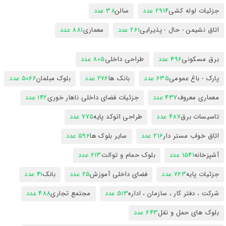
جزئیات لوله کشی
2914 عدد
سالن
38 عدد
اتاق نشیمن - حال - پذیرایی
261 عدد
معماری
881 عدد
برق مسکونی
496 عدد
طراحی داخلی
805 عدد
پارک - باغ عمومی
635 عدد
بانک ها
276 عدد
بلوک مبلمان
5066 عدد
معماری معروف
437 عدد
جزئیات فضای داخلی ناهار خوری
142 عدد
تاسیسات برق
487 عدد
طراحی اتوکد پایه
775 عدد
اتاق خواب مستر دار
216 عدد
سایر بلوک ها
596 عدد
آشپزخانه
1541 عدد
بلوک حمام و توالت
613 عدد
جزئیات پایه
763 عدد
فضای داخلی آموزش
25 عدد
بانک
41 عدد
شرکت ، دفتر کار ، سازمان ، اداره
513 عدد
مجتمع تجاری
488 عدد
بلوک های حمل و نقل
643 عدد