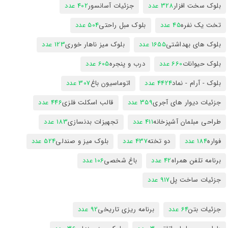
بلوک سخت افزار
328 عدد
جزئیات آسانسور
402 عدد
تخت یک نفره
45 عدد
بلوک مبل راحتی
504 عدد
بلوک های بهداشتی
1655 عدد
بلوک میز ناهار خوری
123 عدد
بلوک حیوانات
660 عدد
درب و پنجره
605 عدد
بلوک - آرام - نماد
4424 عدد
اتوماسیون باغ
307 عدد
جزئیات دیوار های آجری
359 عدد
قالب اسکلت فلزی
446 عدد
طراحی مبلمان آشپزخانه
411 عدد
تجهیزات بدنسازی
183 عدد
فواره
184 عدد
دو تخته
437 عدد
بلوک میز و صندلی
524 عدد
برنامه تلفن همراه
42 عدد
باغ شخصی
106 عدد
جزئیات ساخت پل
917 عدد
جزئیات بتن
64 عدد
برنامه ریزی تاریخی
92 عدد