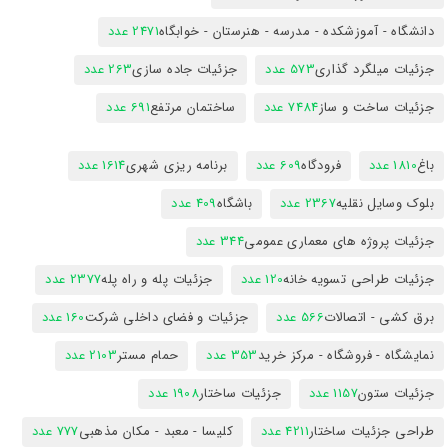
دانشگاه - آموزشکده - مدرسه - هنرستان - خوابگاه
2471 عدد
جزئیات میلگرد گذاری
573 عدد
جزئیات جاده سازی
263 عدد
جزئیات ساخت و ساز
7484 عدد
ساختمان مرتفع
691 عدد
باغ
1810 عدد
فرودگاه
609 عدد
برنامه ریزی شهری
1614 عدد
بلوک وسایل نقلیه
2367 عدد
باشگاه
409 عدد
جزئیات پروژه های معماری عمومی
344 عدد
جزئیات طراحی تسویه خانه
120 عدد
جزئیات پله و راه پله
2377 عدد
برق کشی - اتصالات
566 عدد
جزئیات و فضای داخلی شرکت
160 عدد
نمایشگاه - فروشگاه - مرکز خرید
353 عدد
حمام مستر
2103 عدد
جزئیات ستون
1157 عدد
جزئیات ساختار
1908 عدد
طراحی جزئیات ساختار
4211 عدد
کلیسا - معبد - مکان مذهبی
777 عدد