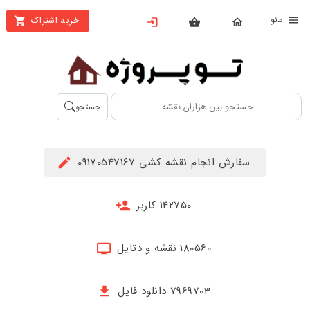
نو
خرید اشتراک
X
بستن
منو
محصولات
تهیه
جستجو
اشتراک
راهنما
سفارش انجام نقشه کشی 09170547167
دانلود
خرید
142750 کاربر
ها
180560 نقشه و دتایل
حساب
کاربری
7969703 دانلود فایل