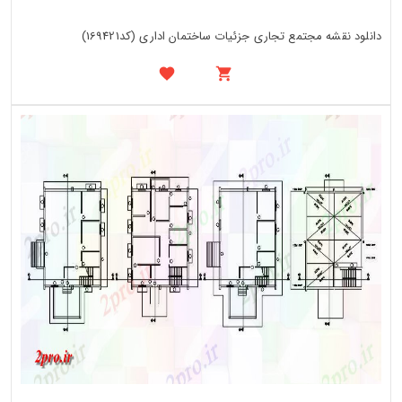
دانلود نقشه مجتمع تجاری جزئیات ساختمان اداری (کد169421)