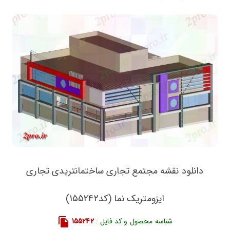
دانلود نقشه مجتمع تجاری ساختمانتریدی تجاری
ایزومتریک نما (کد155242)
شناسه محصول و کد فایل :
155242