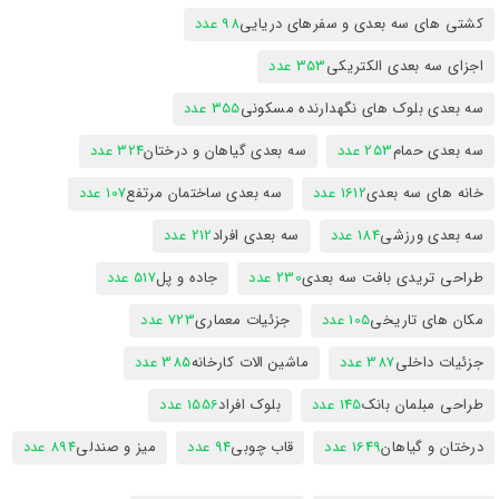
کشتی های سه بعدی و سفرهای دریایی
98 عدد
اجزای سه بعدی الکتریکی
353 عدد
سه بعدی بلوک های نگهدارنده مسکونی
355 عدد
سه بعدی حمام
253 عدد
سه بعدی گیاهان و درختان
324 عدد
خانه های سه بعدی
1612 عدد
سه بعدی ساختمان مرتفع
107 عدد
سه بعدی ورزشی
184 عدد
سه بعدی افراد
212 عدد
طراحی تریدی بافت سه بعدی
230 عدد
جاده و پل
517 عدد
مکان های تاریخی
105 عدد
جزئیات معماری
723 عدد
جزئیات داخلی
387 عدد
ماشین الات کارخانه
385 عدد
طراحی مبلمان بانک
145 عدد
بلوک افراد
1556 عدد
درختان و گیاهان
1649 عدد
قاب چوبی
94 عدد
میز و صندلی
894 عدد