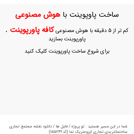
ورود
به
ساخت پاوپوینت با
هوش مصنوعی
حساب
کاربری
کافه پاورپوینت
کم تر از 5 دقیقه با هوش مصنوعی
،
ثبت
پاورپوینت بسازید
نام
بازیابی
برای شروع ساخت پاورپوینت کلیک کنید
رمز
عبور
علاقه
مندی
ها
شما در این مسیر هستید : تو پروژه / فایل ها / دانلود نقشه مجتمع تجاری
ساختمانتریدی تجاری ایزومتریک نما (کد155242)