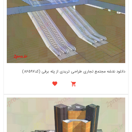
دانلود نقشه مجتمع تجاری طراحی تریدی از پله برقی (کد86597)