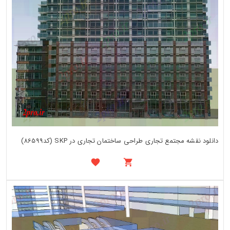
دانلود نقشه مجتمع تجاری طراحی ساختمان تجاری در SKP (کد86599)