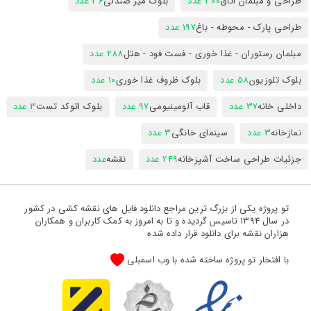
طراحی و مبلمان اتاق
300 عدد
بلوک میز صندلی
36 عدد
طراحی پارک - محوطه - باغ
197 عدد
مبلمان رستوران - غذا خوری - فست فود - هتل
288 عدد
بلوک تلوزیون
58 عدد
بلوک ظروف غذا خوری
10 عدد
داخلی خانه
37 عدد
قاب آلومینیومی
97 عدد
بلوک اتوکد تست
3 عدد
نمازخانه
3 عدد
سینمای خانگی
3 عدد
جزئیات طراحی ساخت آشپزخانه
249 عدد
نقشه
عدد
تو پروژه یکی از بزرگ ترین مراجع دانلود فایل های نقشه کشی در کشور
در سال 1394 تاسیس گردیده و تا به امروز به کمک کاربران و همکاران
هزاران نقشه برای دانلود قرار داده شده
با افتخار تو پروژه ساخته شده با وب اسمبلی