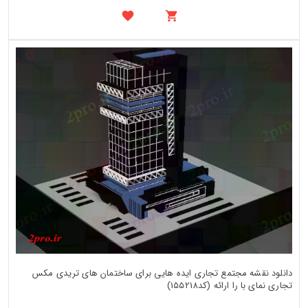
دانلود نقشه مجتمع تجاری ایده هایی برای ساختمان های تریدی مکس
تجاری نمای با را ارائه (کد155218)