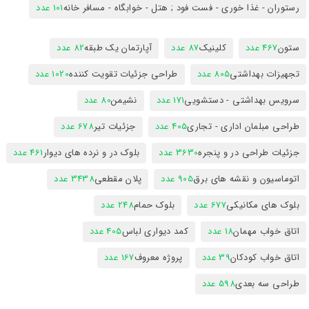
رستوران - غذا خوری - فست فود ; هتل - خوابگاه - مسافر خانه
101 عدد
ستون
467 عدد
کلینیک
87 عدد
آپارتمان یک طبقه
82 عدد
تجهیزات بهداشتی
805 عدد
طراحی جزئیات تقویت کننده
1020 عدد
سرویس بهداشتی - دستشویی
171 عدد
نشیمن
80 عدد
طراحی مبلمان اداری - تجاری
405 عدد
جزئیات تیر
678 عدد
جزئیات طراحی در و پنجره
3630 عدد
بلوک در و نرده های دیوار
461 عدد
اتوماسیون و نقشه های برق
905 عدد
پلان مقطعی
3438 عدد
بلوک های مکانیکی
677 عدد
بلوک حمام
248 عدد
اتاق خواب مهمان
18 عدد
کمد دیواری لباس
405 عدد
اتاق خواب کودکان
39 عدد
پروژه معروف
167 عدد
طراحی سه بعدی
598 عدد