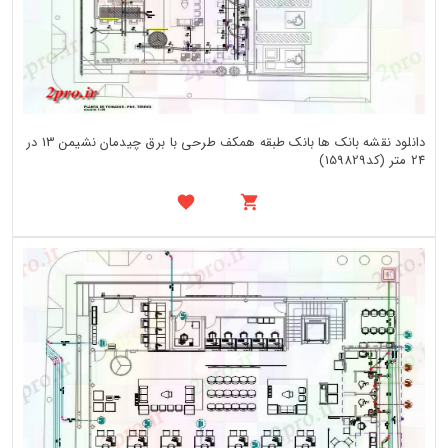
دانلود نقشه بانک ها بانک طبقه همکف طرحی با برق چیدمان نشیمن 13 در
24 متر (کد159829)