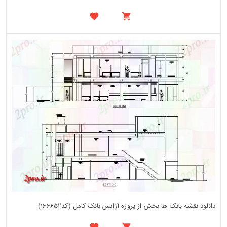
دانلود نقشه بانک ها بخش از پروژه آژانس بانک کامل (کد166652)