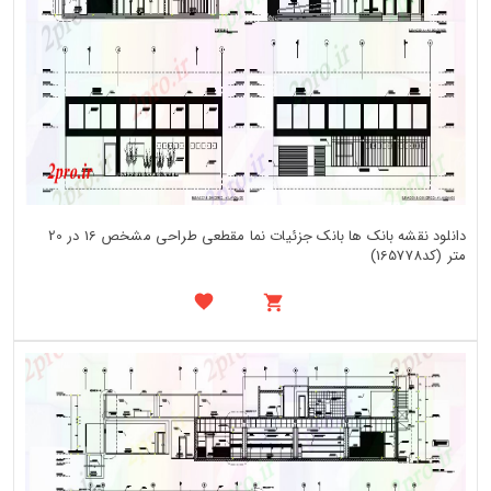
دانلود نقشه بانک ها بانک جزئیات نما مقطعی طراحی مشخص 16 در 20
متر (کد165778)