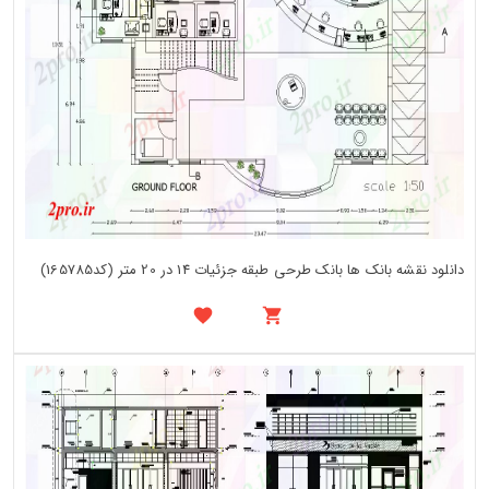
دانلود نقشه بانک ها بانک طرحی طبقه جزئیات 14 در 20 متر (کد165785)