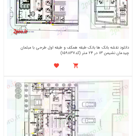
دانلود نقشه بانک ها بانک طبقه همکف و طبقه اول طرحی با مبلمان
چیدمان نشیمن 13 در 24 متر (کد159837)