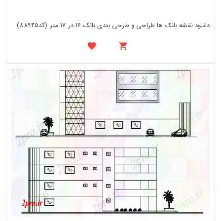
دانلود نقشه بانک ها طراحی و طرحی بندی بانک 16 در 17 متر (کد88945)