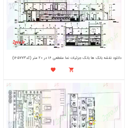
دانلود نقشه بانک ها بانک جزئیات نما مقطعی 16 در 20 متر (کد165773)