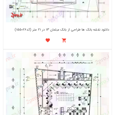
دانلود نقشه بانک ها طراحی از بانک مبلمان 13 در 21 متر (کد155026)