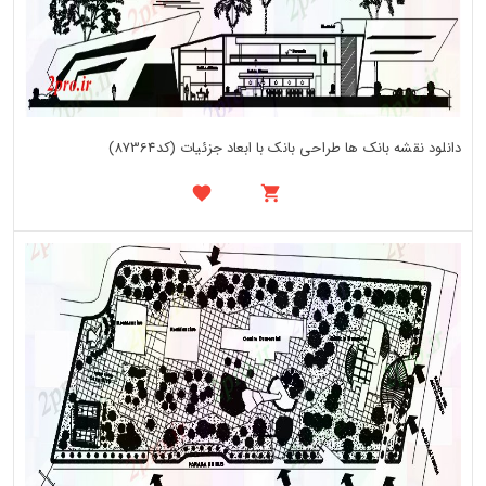
دانلود نقشه بانک ها طراحی بانک با ابعاد جزئیات (کد87364)