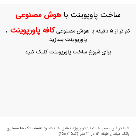
ورود
به
ساخت پاوپوینت با
هوش مصنوعی
حساب
کاربری
کافه پاورپوینت
کم تر از 5 دقیقه با هوش مصنوعی
،
ثبت
پاورپوینت بسازید
نام
بازیابی
برای شروع ساخت پاورپوینت کلیک کنید
رمز
عبور
علاقه
مندی
ها
شما در این مسیر هستید : تو پروژه / فایل ها / دانلود نقشه بانک ها معماری
بانک مبلمان طبقه 13 در 21 متر (کد155025)