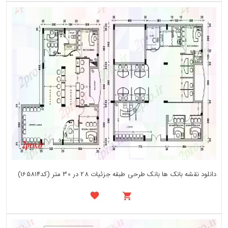
دانلود نقشه بانک ها بانک طرحی طبقه جزئیات 28 در 30 متر (کد165814)