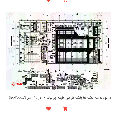
دانلود نقشه بانک ها بانک طرحی طبقه جزئیات 16 در 35 متر (کد166288)