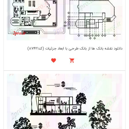
دانلود نقشه بانک ها از بانک طرحی با ابعاد جزئیات (کد87421)