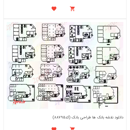
دانلود نقشه بانک ها طراحی بانک (کد88795)