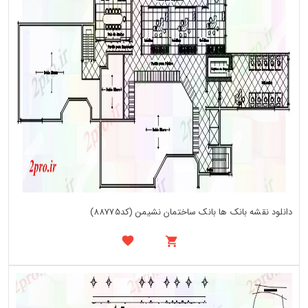
دانلود نقشه بانک ها بانک ساختمان نشیمن (کد88775)