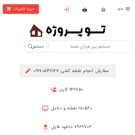
نو
خرید اشتراک
X
بستن
منو
محصولات
تهیه
جستجو
اشتراک
راهنما
سفارش انجام نقشه کشی 09170547167
دانلود
خرید
142750 کاربر
ها
180560 نقشه و دتایل
حساب
کاربری
7969703 دانلود فایل