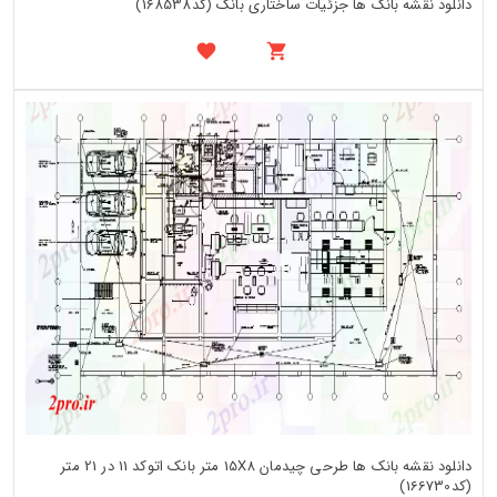
دانلود نقشه بانک ها جزئیات ساختاری بانک (کد168538)
دانلود نقشه بانک ها طرحی چیدمان 15X8 متر بانک اتوکد 11 در 21 متر
(کد166730)