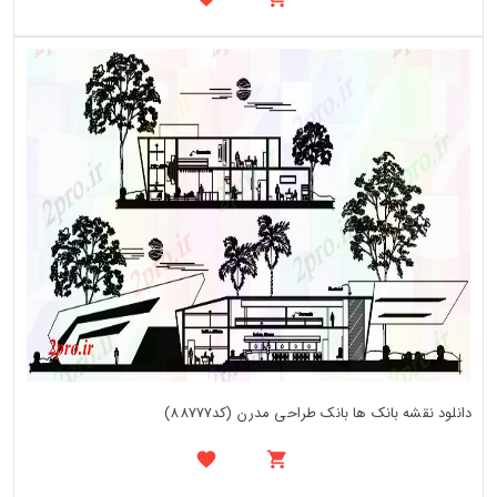
دانلود نقشه بانک ها بانک طراحی مدرن (کد88777)