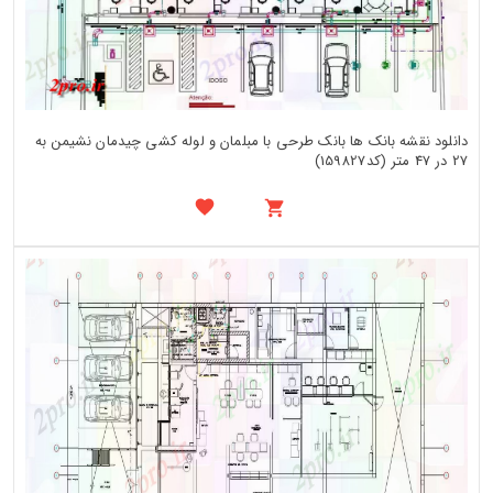
دانلود نقشه بانک ها بانک طرحی با مبلمان و لوله کشی چیدمان نشیمن به
27 در 47 متر (کد159827)