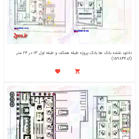
دانلود نقشه بانک ها بانک پروژه طبقه همکف و طبقه اول 13 در 24 متر
(کد159844)