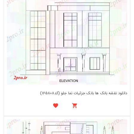
دانلود نقشه بانک ها بانک جزئیات نما جلو (کد165808)