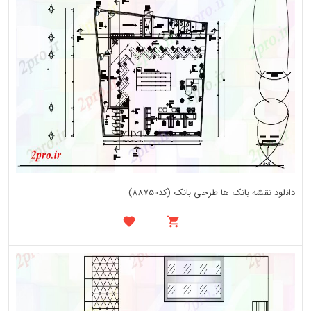
دانلود نقشه بانک ها طرحی بانک (کد88750)