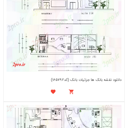
دانلود نقشه بانک ها جزئیات بانک (کد165792)