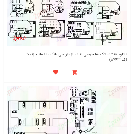
دانلود نقشه بانک ها طرحی طبقه از طراحی بانک با ابعاد جزئیات
(کد87422)