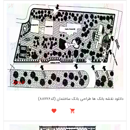
دانلود نقشه بانک ها طراحی بانک ساختمان (کد88776)