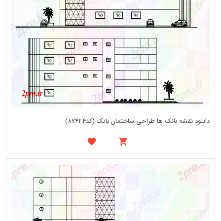
دانلود نقشه بانک ها طراحی ساختمان بانک (کد87424)