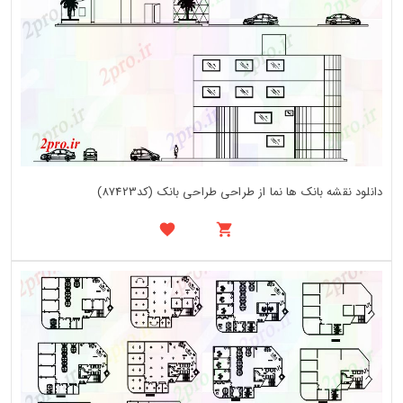
دانلود نقشه بانک ها نما از طراحی طراحی بانک (کد87423)