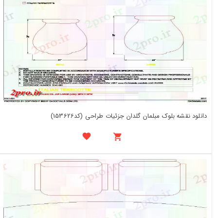
دانلود نقشه بلوک مبلمان گلدان جزئیات طراحی (کد153626)