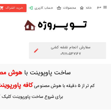
X
محصولات
حساب کاربری
خرید اشتراک
بستن
منو
محصولات
تهیه
اشتراک
سفارش انجام نقشه کشی
راهنما
09170547167
دانلود
ساخت پاوپوینت با
هوش مص
خرید
ها
کافه پاورپوی
کم تر از 5 دقیقه با هوش مصنوعی
حساب
برای شروع ساخت پاورپوینت کلیک ک
کاربری