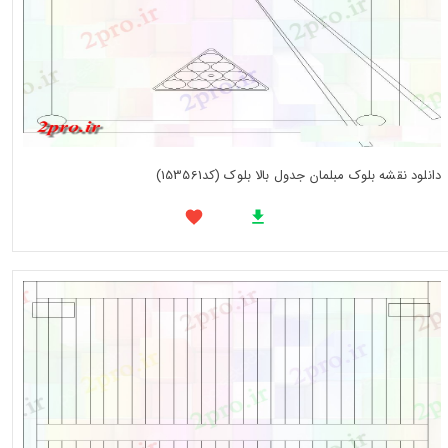
دانلود نقشه بلوک مبلمان جدول بالا بلوک (کد153561)