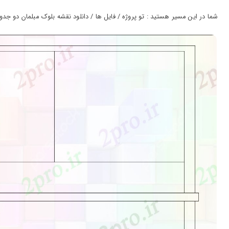
ورود
به
شما در این مسیر هستید : تو پروژه / فایل ها / دانلود نقشه بلوک مبلمان دو جدول ب
حساب
کاربری
ثبت
نام
بازیابی
رمز
عبور
علاقه
مندی
ها