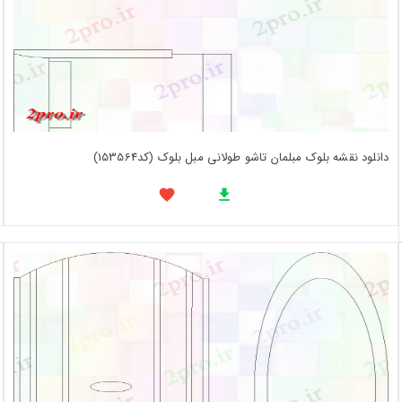
دانلود نقشه بلوک مبلمان تاشو طولانی مبل بلوک (کد153564)