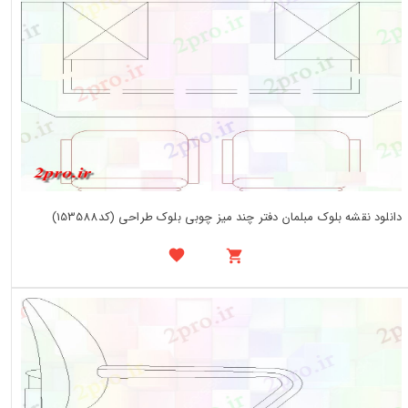
دانلود نقشه بلوک مبلمان دفتر چند میز چوبی بلوک طراحی (کد153588)