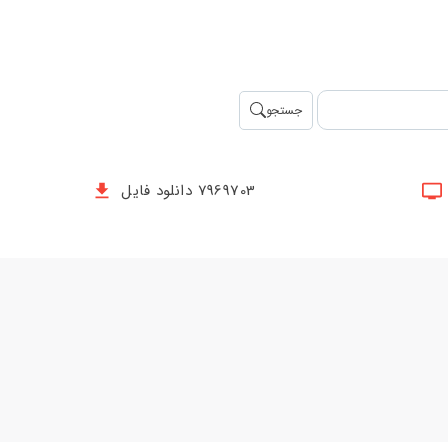
جستجو
7969703 دانلود فایل