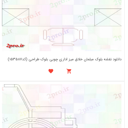
دانلود نقشه بلوک مبلمان خلاق میز اداری چوبی بلوک طراحی (کد153587)