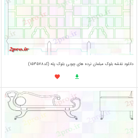
دانلود نقشه بلوک مبلمان نرده های چوبی بلوک پله (کد153578)