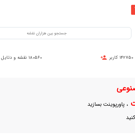
142750 کاربر
180560 نقشه و دتایل
نوعی
نت
، پاورپوینت بسازید
نید