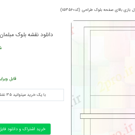
ازی بالای صفحه بلوک طراحی (کد153560)
دانلود نقشه بلوک مبلمان د
ش
قابل ویرای
با یک خرید میتوانید 35 نقشه پلان جزییات و ... را بین 180560 نقشه به مدت 30 روز دانلود کنید
خرید اشتراک و دانلود فایل