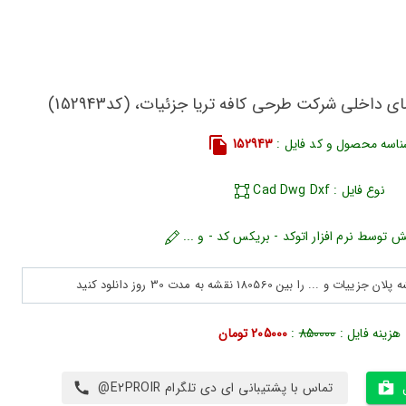
 داخلی شرکت طرحی کافه تریا جزئیات، (کد152943)
اسه محصول و کد فایل :
152943
نوع فایل : Cad Dwg Dxf
ش توسط نرم افزار اتوکد - بریکس کد - و ...
هزینه فایل :
850000
:
205000 تومان
تماس با پشتیبانی ای دی تلگرام E2PROIR@