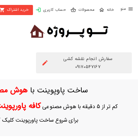
X
محصولات
حساب کاربری
خرید اشتراک
بستن
منو
محصولات
تهیه
اشتراک
سفارش انجام نقشه کشی
راهنما
09170547167
دانلود
ساخت پاوپوینت با
هوش مص
خرید
ها
کافه پاورپوی
کم تر از 5 دقیقه با هوش مصنوعی
حساب
برای شروع ساخت پاورپوینت کلیک ک
کاربری