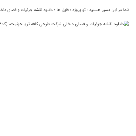
ورود
به
شما در این مسیر هستید : تو پروژه / فایل ها / دانلود نقشه جزئیات و فضای داخلی ش
حساب
کاربری
ثبت
نام
بازیابی
رمز
عبور
علاقه
مندی
ها