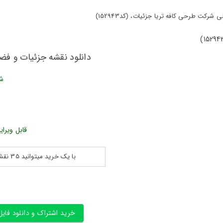
رکت طرحی کافه تریا جزئیات، (کد152943)
دانلود نقشه جزئیات و فضای
شن
قابل ویرای
با یک خرید میتوانید 35 نقشه پلان جزییات و ... را بین 180560 نقشه به مدت 30 روز دانلود کنید
خرید اشتراک و دانلود فایل