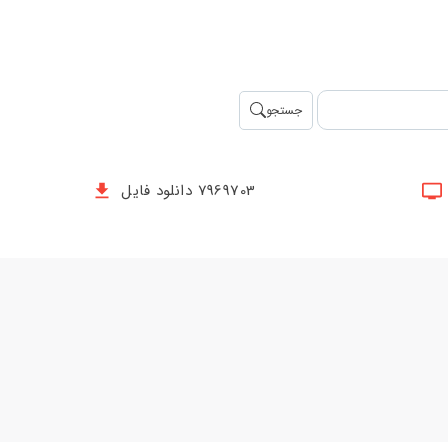
جستجو
7969703 دانلود فایل