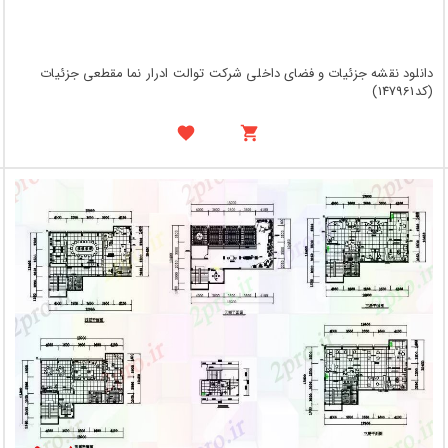
دانلود نقشه جزئیات و فضای داخلی شرکت توالت ادرار نما مقطعی جزئیات
(کد147961)