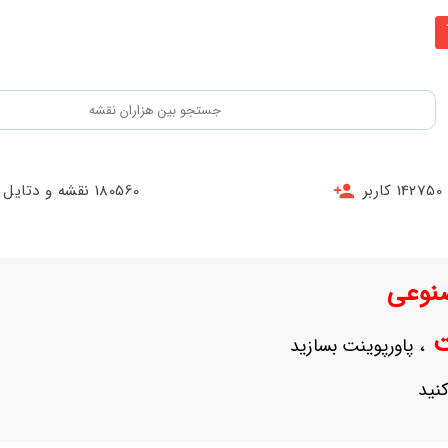
142750 کاربر
180560 نقشه و دتایل
نوعی
نت
، پاورپوینت بسازید
نید