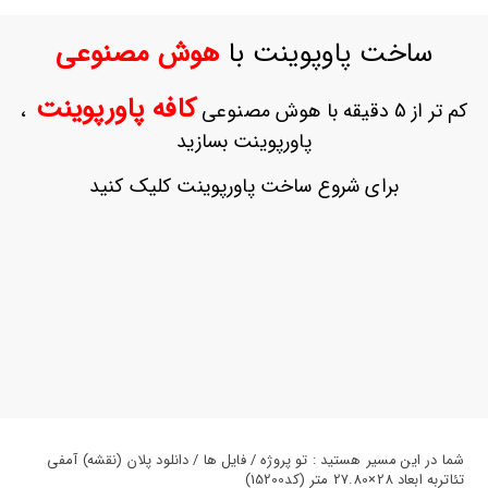
ورود
به
ساخت پاوپوینت با
هوش مصنوعی
حساب
کاربری
کافه پاورپوینت
کم تر از 5 دقیقه با هوش مصنوعی
،
ثبت
پاورپوینت بسازید
نام
بازیابی
برای شروع ساخت پاورپوینت کلیک کنید
رمز
عبور
علاقه
مندی
ها
شما در این مسیر هستید : تو پروژه / فایل ها / دانلود پلان (نقشه) آمفی
تئاتربه ابعاد 28×27.80 متر (کد15200)