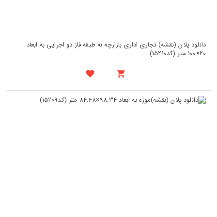
دانلود پلان (نقشه) تجاری اداری بازارچه نه طبقه فاز دو اجرایی به ابعاد
20×100 متر (کد15210)