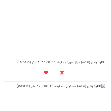
دانلود پلان (نقشه) مرکز خرید به ابعاد 96.94×181.34متر (کد15215)