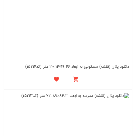
دانلود پلان (نقشه) مسکونی به ابعاد 19.46×30.14 متر (کد15214)