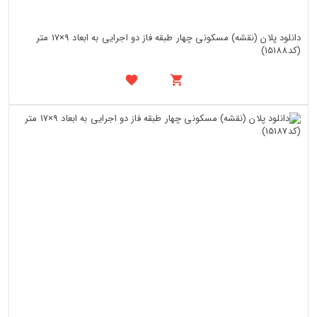
دانلود پلان (نقشه) مسکونی چهار طبقه فاز دو اجرایی به ابعاد 9×17 متر
(کد15188)