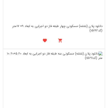
دانلود پلان (نقشه) مسکونی چهار طبقه فاز دو اجرایی به ابعاد 9× 17متر
(کد15192)