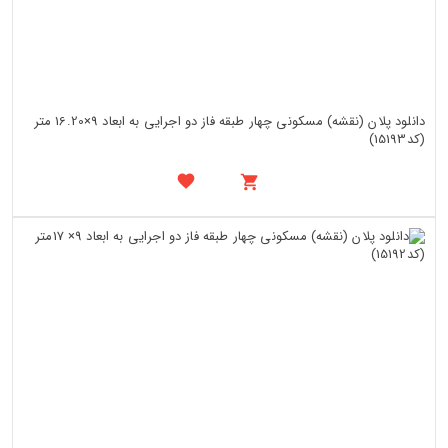
دانلود پلان (نقشه) مسکونی چهار طبقه فاز دو اجرایی به ابعاد 9×16.20 متر
(کد15193)