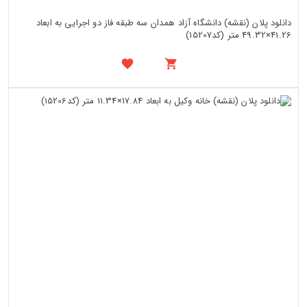
دانلود پلان (نقشه) دانشگاه آزاد همدان سه طبقه فاز دو اجرایی به ابعاد
41.26×49.32 متر (کد15207)