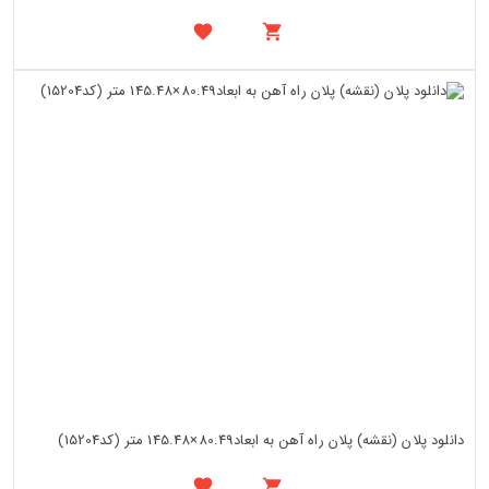
دانلود پلان (نقشه) پلان راه آهن به ابعاد80.49×145.48 متر (کد15204)