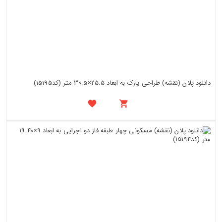
دانلود پلان (نقشه) طراحی پارک به ابعاد 25.5×30.5 متر (کد15195)