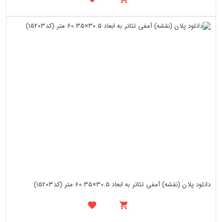
دانلود پلان (نقشه) آمفی تئاتر به ابعاد 30.5×60.35 متر (کد15203)