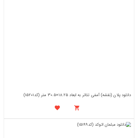
دانلود پلان (نقشه) آمفی تئاتر به ابعاد 18.25×30.5 متر (کد15201)