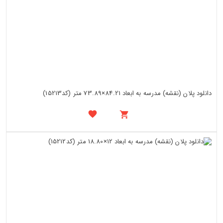
دانلود پلان (نقشه) مدرسه به ابعاد 84.21×73.89 متر (کد15213)