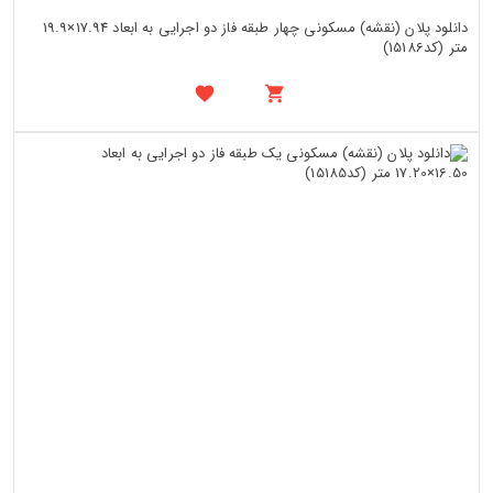
دانلود پلان (نقشه) مسکونی چهار طبقه فاز دو اجرایی به ابعاد 17.94×19.9
متر (کد15186)