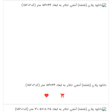
دانلود پلان (نقشه) آمفی تئاتر به ابعاد 44×54 متر (کد15202)