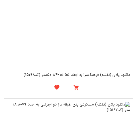
دانلود پلان (نقشه) فرهنگسرا به ابعاد 15.55×50.84متر (کد15198)