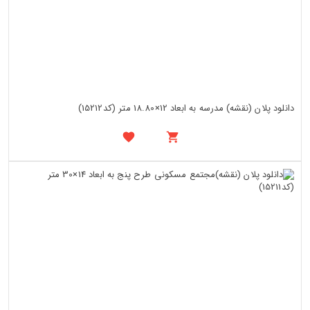
دانلود پلان (نقشه) مدرسه به ابعاد 12×18.80 متر (کد15212)