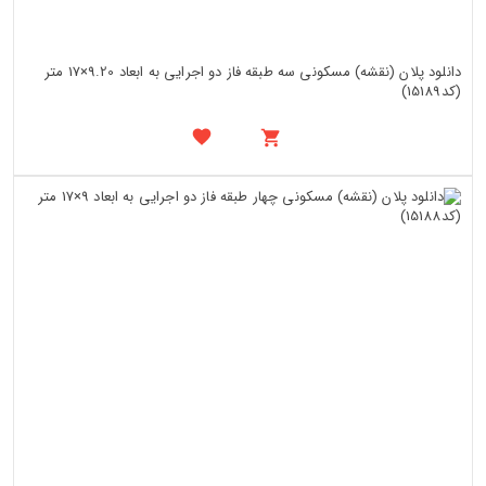
دانلود پلان (نقشه) مسکونی سه طبقه فاز دو اجرایی به ابعاد 9.20×17 متر
(کد15189)