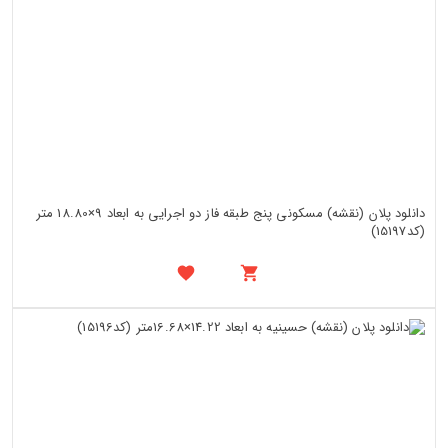
دانلود پلان (نقشه) مسکونی پنج طبقه فاز دو اجرایی به ابعاد 9×18.80 متر
(کد15197)