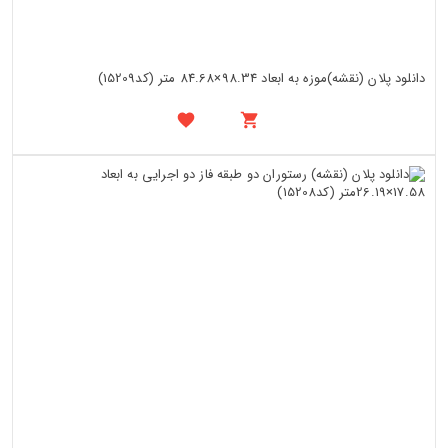
دانلود پلان (نقشه)موزه به ابعاد 98.34×84.68 متر (کد15209)