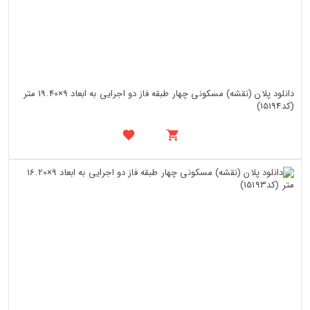
دانلود پلان (نقشه) مسکونی چهار طبقه فاز دو اجرایی به ابعاد 9×19.40 متر
(کد15194)