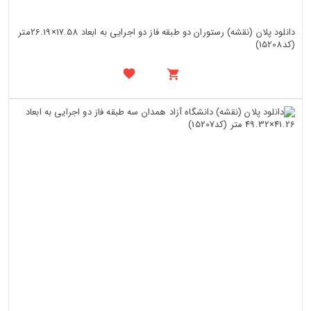
دانلود پلان (نقشه) رستوران دو طبقه فاز دو اجرایی به ابعاد 17.58×26.19متر
(کد15208)