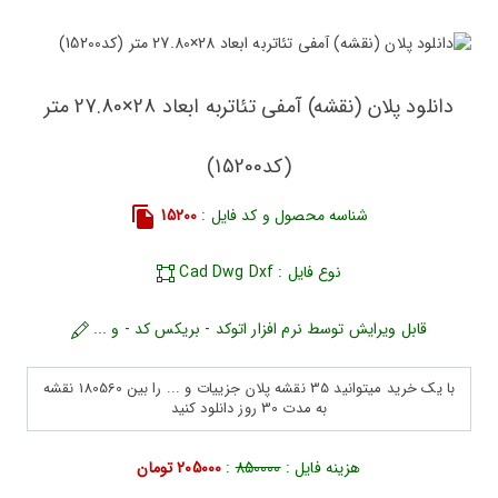
دانلود پلان (نقشه) آمفی تئاتربه ابعاد 28×27.80 متر
(کد15200)
شناسه محصول و کد فایل :
15200
نوع فایل : Cad Dwg Dxf
قابل ویرایش توسط نرم افزار اتوکد - بریکس کد - و ...
با یک خرید میتوانید 35 نقشه پلان جزییات و ... را بین 180560 نقشه
به مدت 30 روز دانلود کنید
هزینه فایل :
850000
:
205000 تومان