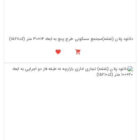
دانلود پلان (نقشه)مجتمع مسکونی طرح پنج به ابعاد 14×30 متر (کد15211)