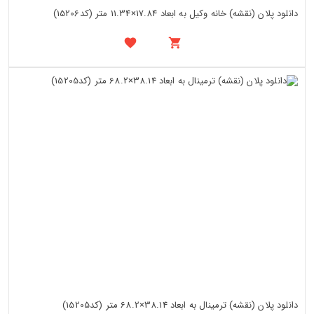
دانلود پلان (نقشه) خانه وکیل به ابعاد 17.84×11.34 متر (کد15206)
دانلود پلان (نقشه) ترمینال به ابعاد 38.14×68.2 متر (کد15205)