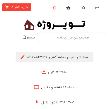
نو
خرید اشتراک
X
بستن
منو
محصولات
تهیه
جستجو
اشتراک
راهنما
سفارش انجام نقشه کشی 09170547167
دانلود
خرید
142750 کاربر
ها
180560 نقشه و دتایل
حساب
کاربری
7969703 دانلود فایل