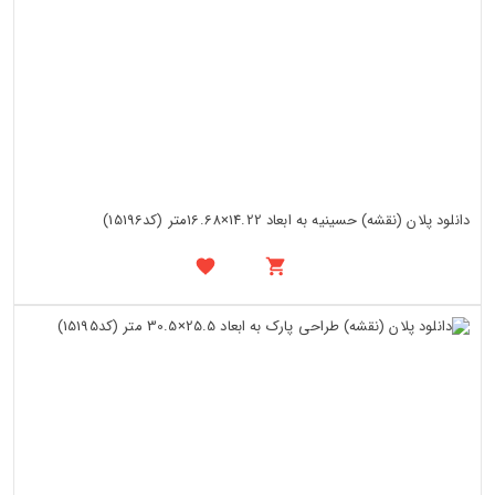
دانلود پلان (نقشه) حسینیه به ابعاد 14.22×16.68متر (کد15196)