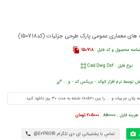
های معماری عمومی پارک طرحی جزئیات (کد150718)
ناسه محصول و کد فایل :
150718
نوع فایل : Cad Dwg Dxf
ش توسط نرم افزار اتوکد - بریکس کد - و ...
هزینه فایل :
850000
:
205000 تومان
تماس با پشتیبانی ای دی تلگرام E2PROIR@