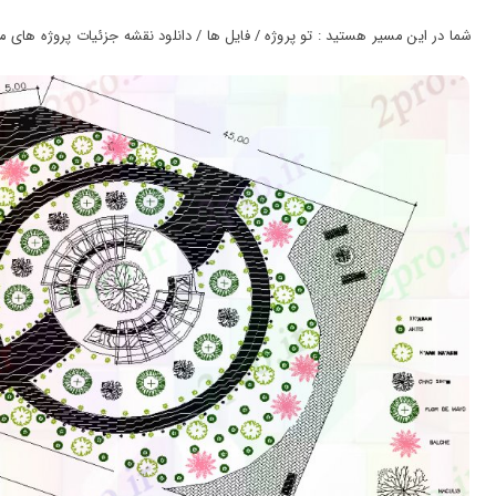
ورود
به
شما در این مسیر هستید : تو پروژه / فایل ها / دانلود نقشه جزئیات پروژه های معم
حساب
کاربری
ثبت
نام
بازیابی
رمز
عبور
علاقه
مندی
ها