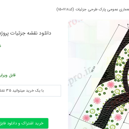
اری عمومی پارک طرحی جزئیات (کد150718)
دانلود نقشه جزئیات پروژه 
ش
قابل ویرای
با یک خرید میتوانید 35 نقشه پلان جزییات و ... را بین 180560 نقشه به مدت 30 روز دانلود کنید
خرید اشتراک و دانلود فایل