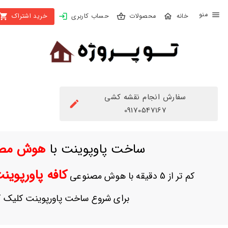
X
محصولات
حساب کاربری
خرید اشتراک
بستن
منو
محصولات
تهیه
اشتراک
سفارش انجام نقشه کشی
راهنما
09170547167
دانلود
ساخت پاوپوینت با
هوش مص
خرید
ها
کافه پاورپوی
کم تر از 5 دقیقه با هوش مصنوعی
حساب
برای شروع ساخت پاورپوینت کلیک ک
کاربری