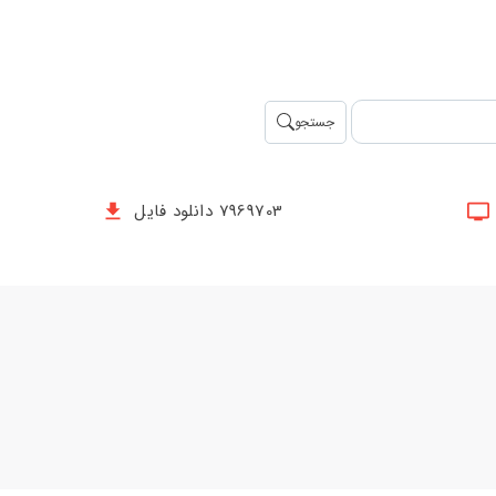
جستجو
7969703 دانلود فایل