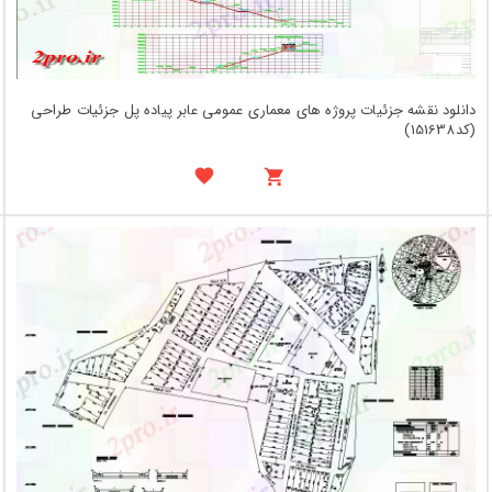
دانلود نقشه جزئیات پروژه های معماری عمومی عابر پیاده پل جزئیات طراحی
(کد151638)