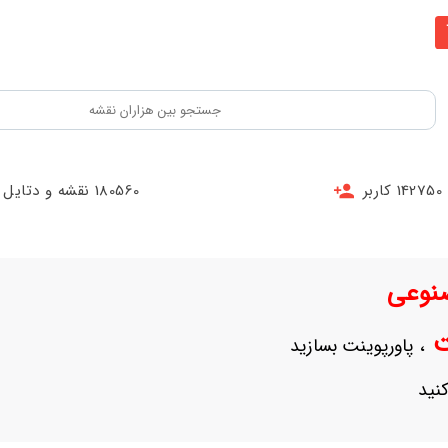
142750 کاربر
180560 نقشه و دتایل
نوعی
نت
، پاورپوینت بسازید
نید