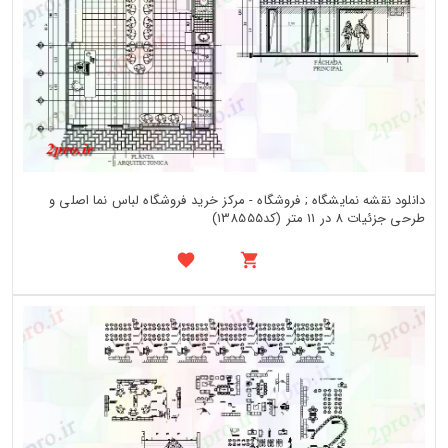
دانلود نقشه نمایشگاه ; فروشگاه - مرکز خرید فروشگاه لباس نما اصلی و
طرحی جزئیات 8 در 11 متر (کد138555)