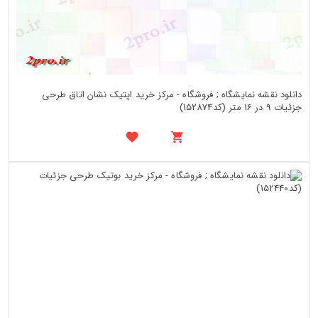
دانلود نقشه نمایشگاه ; فروشگاه - مرکز خرید اپتیک نشان اتاق طرحی
جزئیات 9 در 16 متر (کد152874)