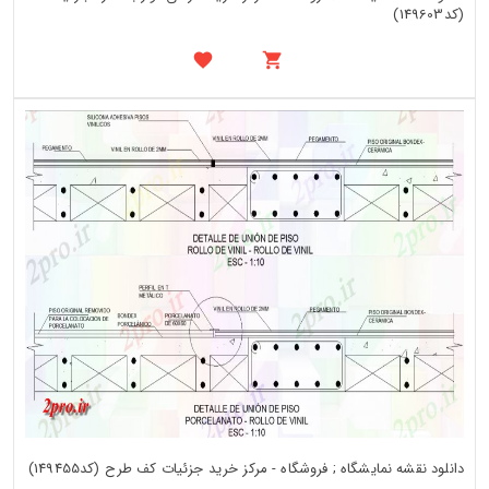
(کد149603)
دانلود نقشه نمایشگاه ; فروشگاه - مرکز خرید جزئیات کف طرح (کد149455)