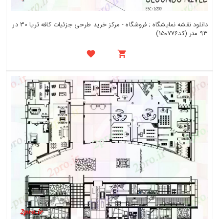
دانلود نقشه نمایشگاه ; فروشگاه - مرکز خرید طرحی جزئیات کافه تریا 30 در
93 متر (کد150776)