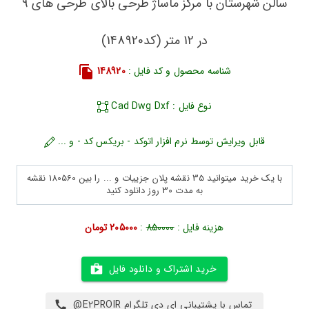
سالن شهرستان با مرکز ماساژ طرحی بالای طرحی های 9
در 12 متر (کد148920)
شناسه محصول و کد فایل :
148920
نوع فایل : Cad Dwg Dxf
قابل ویرایش توسط نرم افزار اتوکد - بریکس کد - و ...
با یک خرید میتوانید 35 نقشه پلان جزییات و ... را بین 180560 نقشه
به مدت 30 روز دانلود کنید
هزینه فایل :
850000
:
205000 تومان
خرید اشتراک و دانلود فایل
تماس با پشتیبانی ای دی تلگرام E2PROIR@