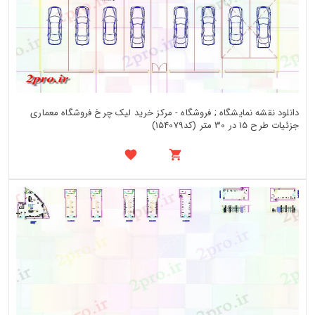
دانلود نقشه نمایشگاه ; فروشگاه - مرکز خرید لیک چرخ فروشگاه معماری
جزئیات طرح 15 در 30 متر (کد154079)