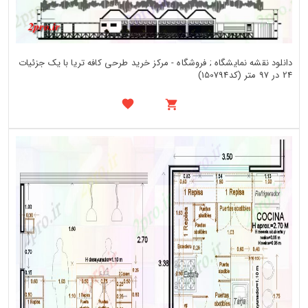
دانلود نقشه نمایشگاه ; فروشگاه - مرکز خرید طرحی کافه تریا با یک جزئیات
24 در 97 متر (کد150794)