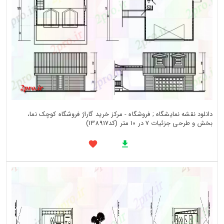
دانلود نقشه نمایشگاه ; فروشگاه - مرکز خرید گاراژ فروشگاه کوچک نما،
بخش و طرحی جزئیات 7 در 10 متر (کد138917)