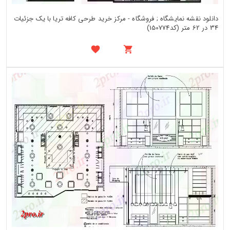
دانلود نقشه نمایشگاه ; فروشگاه - مرکز خرید طرحی کافه تریا با یک جزئیات
34 در 62 متر (کد150774)