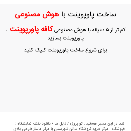
ورود
به
ساخت پاوپوینت با
هوش مصنوعی
حساب
کاربری
کافه پاورپوینت
کم تر از 5 دقیقه با هوش مصنوعی
،
ثبت
پاورپوینت بسازید
نام
بازیابی
برای شروع ساخت پاورپوینت کلیک کنید
رمز
عبور
علاقه
مندی
ها
شما در این مسیر هستید : تو پروژه / فایل ها / دانلود نقشه نمایشگاه ;
فروشگاه - مرکز خرید فروشگاه سالن شهرستان با مرکز ماساژ طرحی بالای