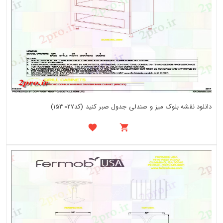
دانلود نقشه بلوک میز و صندلی جدول صبر کنید (کد153027)