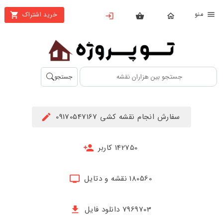
نو
خرید اشتراک
X
بستن
منو
محصولات
تهیه
جستجو
اشتراک
راهنما
سفارش انجام نقشه کشی 09170547167
دانلود
خرید
142750 کاربر
ها
180560 نقشه و دتایل
حساب
کاربری
7969703 دانلود فایل