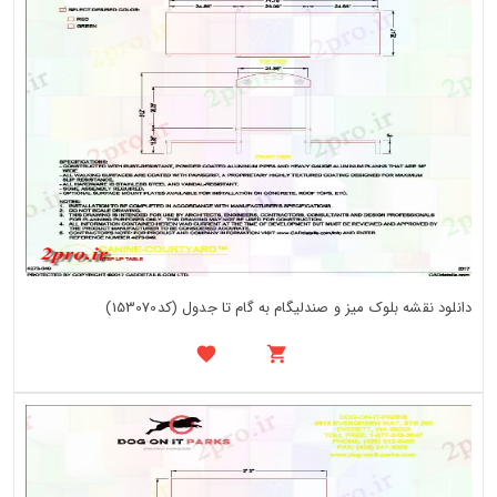
دانلود نقشه بلوک میز و صندلیگام به گام تا جدول (کد153070)