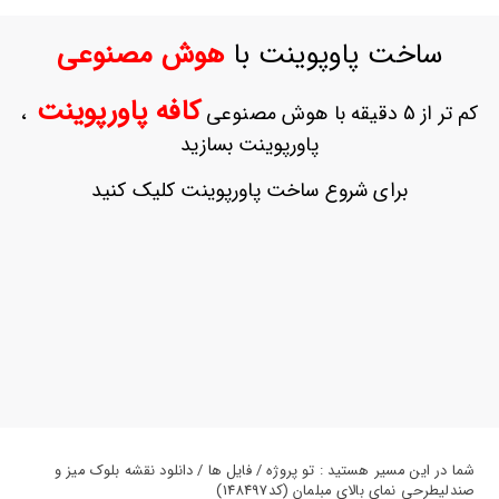
ورود
به
ساخت پاوپوینت با
هوش مصنوعی
حساب
کاربری
کافه پاورپوینت
کم تر از 5 دقیقه با هوش مصنوعی
،
ثبت
پاورپوینت بسازید
نام
بازیابی
برای شروع ساخت پاورپوینت کلیک کنید
رمز
عبور
علاقه
مندی
ها
شما در این مسیر هستید : تو پروژه / فایل ها / دانلود نقشه بلوک میز و
صندلیطرحی نمای بالای مبلمان (کد148497)