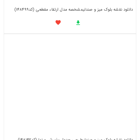
دانلود نقشه بلوک میز و صندلیمشخصه مدل ارتقاء مقطعی (کد148499)
دانلود نقشه بلوک میز و صندلیطرحی جدول پذیرش و نما (کد148142)