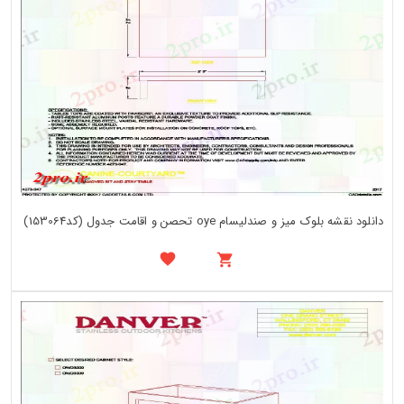
دانلود نقشه بلوک میز و صندلیسام oye تحصن و اقامت جدول (کد153064)