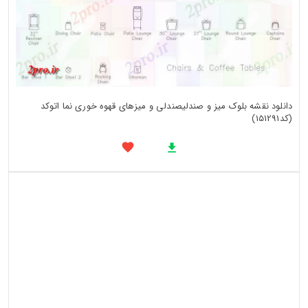
دانلود نقشه بلوک میز و صندلیصندلی و میزهای قهوه خوری نما اتوکد
(کد151291)