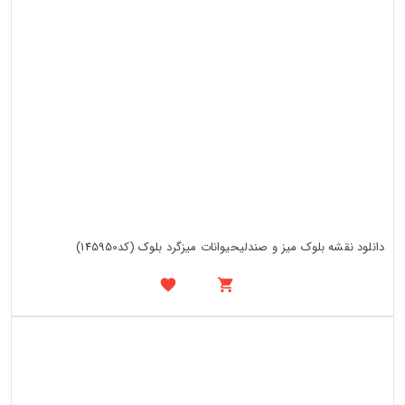
دانلود نقشه بلوک میز و صندلیحیوانات میزگرد بلوک (کد145950)