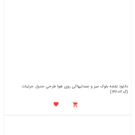
دانلود نقشه بلوک میز و صندلیهاکی روی هوا طرحی جدول جزئیات
(کد146012)