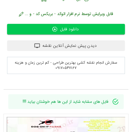
قابل ویرایش توسط نرم افزار اتوکد - بریکس کد - و ...
دانلود فایل
دیدن پیش نمایش آنلاین نقشه
سفارش انجام نقشه کشی بهترین طراحی - کم ترین زمان و هزینه
09170547167
فایل های مشابه شاید از این ها هم خوشتان بیاید !!!!