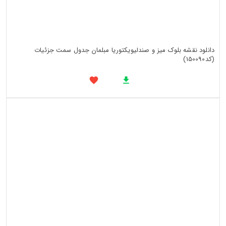
دانلود نقشه بلوک میز و صندلیویکتوریا مبلمان جدول سمت جزئیات
(کد150090)