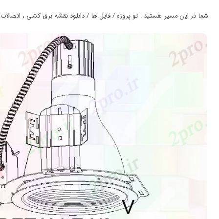
ورود
به
شما در این مسیر هستید : تو پروژه / فایل ها / دانلود نقشه برق کشی ، اتصالات لیتنیا نورپ
حساب
کاربری
ثبت
نام
بازیابی
رمز
عبور
علاقه
مندی
ها