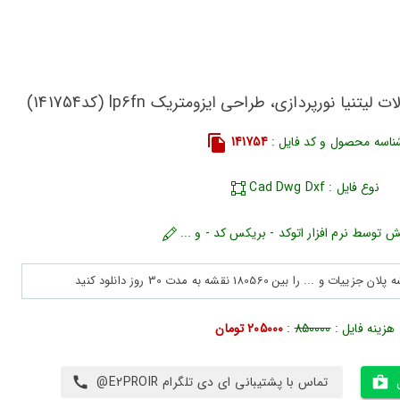
یا نورپردازی، طراحی ایزومتریک lp6fn (کد141754)
ناسه محصول و کد فایل :
141754
نوع فایل : Cad Dwg Dxf
ش توسط نرم افزار اتوکد - بریکس کد - و ...
هزینه فایل :
850000
:
205000 تومان
تماس با پشتیبانی ای دی تلگرام E2PROIR@