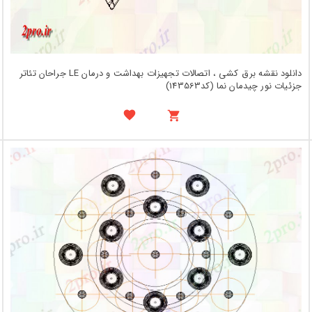
دانلود نقشه برق کشی ، اتصالات تجهیزات بهداشت و درمان LE جراحان تئاتر
جزئیات نور چیدمان نما (کد143563)