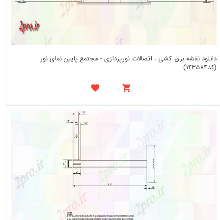
دانلود نقشه برق کشی ، اتصالات نورپردازی - مجتمع پایین نمای نور
(کد143584)