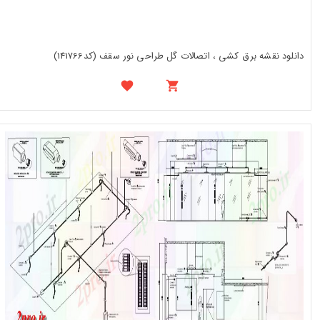
دانلود نقشه برق کشی ، اتصالات گل طراحی نور سقف (کد141766)