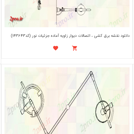
دانلود نقشه برق کشی ، اتصالات دیوار زاویه آماده جزئیات نور (کد143643)