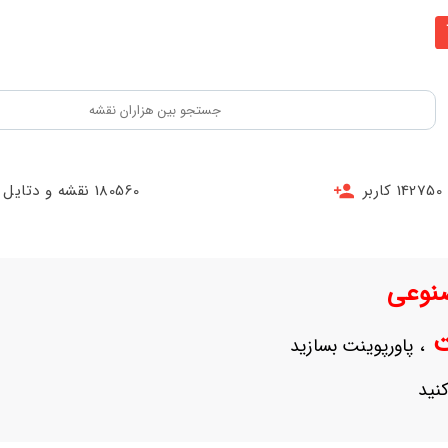
142750 کاربر
180560 نقشه و دتایل
نوعی
نت
، پاورپوینت بسازید
نید