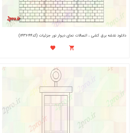
دانلود نقشه برق کشی ، اتصالات نمای دیوار نور جزئیات (کد143644)