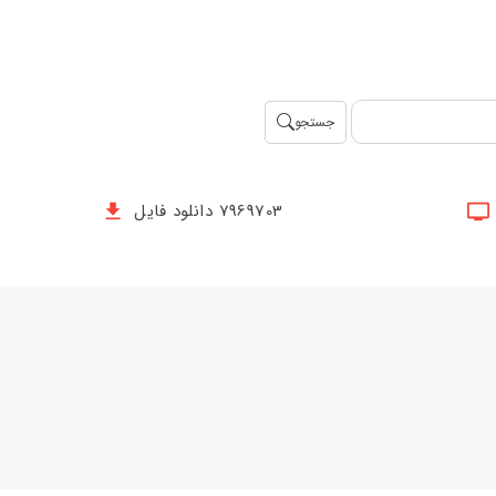
جستجو
7969703 دانلود فایل