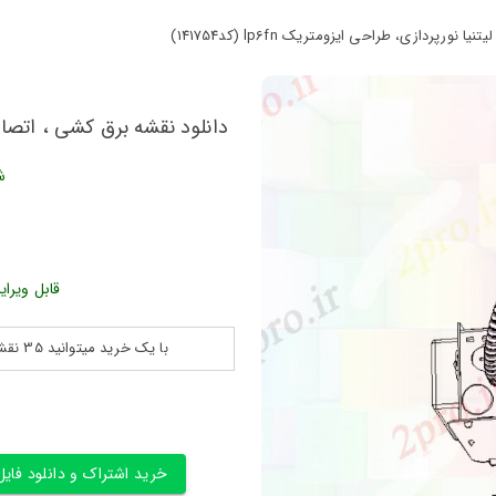
ردازی، طراحی ایزومتریک lp6fn (کد141754)
دانلود نقشه برق کشی ، اتصالات لیتن
ش
قابل ویرای
با یک خرید میتوانید 35 نقشه پلان جزییات و ... را بین 180560 نقشه به مدت 30 روز دانلود کنید
خرید اشتراک و دانلود فایل