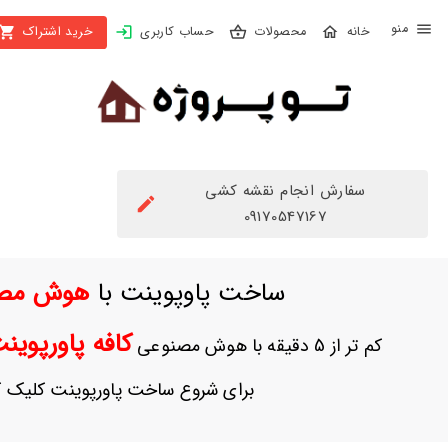
X
محصولات
حساب کاربری
خرید اشتراک
بستن
منو
محصولات
تهیه
اشتراک
سفارش انجام نقشه کشی
راهنما
09170547167
دانلود
ساخت پاوپوینت با
هوش مص
خرید
ها
کافه پاورپوی
کم تر از 5 دقیقه با هوش مصنوعی
حساب
برای شروع ساخت پاورپوینت کلیک ک
کاربری