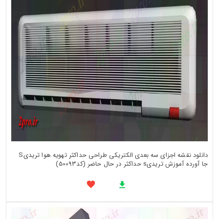
دانلود نقشه اجزای سه بعدی الکتریکی طراحی حداکثر تهویه هوا تریدیS
جا آورده آموزش تریدیs حداکثر در حال حاضر (کد50093)