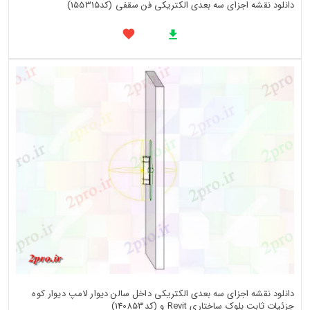
دانلود نقشه اجزای سه بعدی الکتریکی فن سقفی (کد155315)
دانلود نقشه اجزای سه بعدی الکتریکی داخل سالن دیوار لامپ دیوار کوه
جزئیات ثابت بلوک ساختاری Revit و (کد140853)