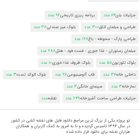
جزئیات بتن
64 عدد
برنامه ریزی تاریخی
92 عدد
طراحی و مبلمان اتاق
300 عدد
بلوک میز صندلی
36 عدد
طراحی پارک - محوطه - باغ
197 عدد
مبلمان رستوران - غذا خوری - فست فود - هتل
288 عدد
بلوک تلوزیون
58 عدد
بلوک ظروف غذا خوری
10 عدد
داخلی خانه
37 عدد
قاب آلومینیومی
97 عدد
بلوک اتوکد تست
3 عدد
نمازخانه
3 عدد
سینمای خانگی
3 عدد
جزئیات طراحی ساخت آشپزخانه
249 عدد
نقشه
عدد
تو پروژه یکی از بزرگ ترین مراجع دانلود فایل های نقشه کشی در کشور
در سال 1394 تاسیس گردیده و تا به امروز به کمک کاربران و همکاران
هزاران نقشه برای دانلود قرار داده شده