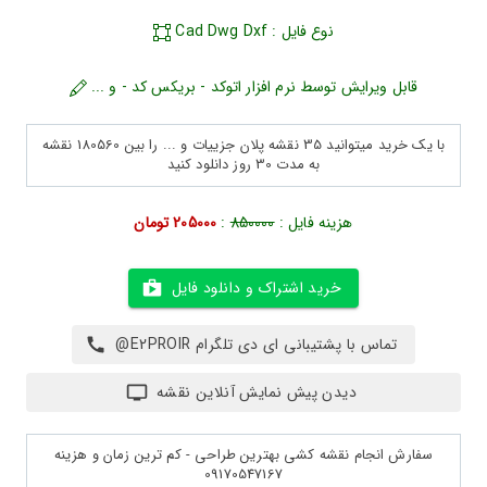
نوع فایل : Cad Dwg Dxf
قابل ویرایش توسط نرم افزار اتوکد - بریکس کد - و ...
با یک خرید میتوانید 35 نقشه پلان جزییات و ... را بین 180560 نقشه
به مدت 30 روز دانلود کنید
هزینه فایل :
850000
:
205000 تومان
خرید اشتراک و دانلود فایل
تماس با پشتیبانی ای دی تلگرام E2PROIR@
دیدن پیش نمایش آنلاین نقشه
سفارش انجام نقشه کشی بهترین طراحی - کم ترین زمان و هزینه
09170547167