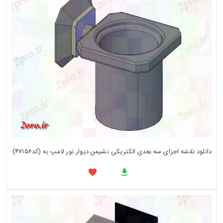
دانلود نقشه اجزای سه بعدی الکتریکی نشیمن دیوار نور لامپ به (کد47156)