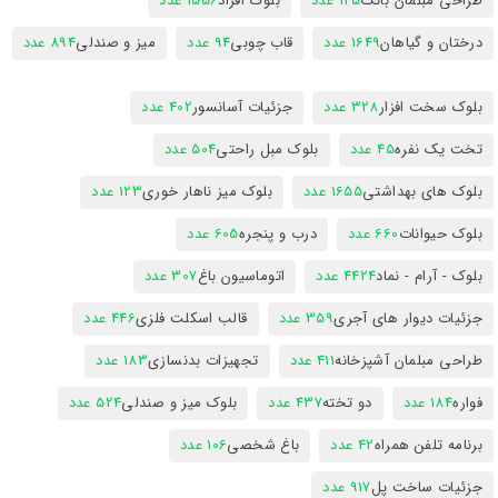
طراحی مبلمان بانک
145 عدد
بلوک افراد
1556 عدد
درختان و گیاهان
1649 عدد
قاب چوبی
94 عدد
میز و صندلی
894 عدد
بلوک سخت افزار
328 عدد
جزئیات آسانسور
402 عدد
تخت یک نفره
45 عدد
بلوک مبل راحتی
504 عدد
بلوک های بهداشتی
1655 عدد
بلوک میز ناهار خوری
123 عدد
بلوک حیوانات
660 عدد
درب و پنجره
605 عدد
بلوک - آرام - نماد
4424 عدد
اتوماسیون باغ
307 عدد
جزئیات دیوار های آجری
359 عدد
قالب اسکلت فلزی
446 عدد
طراحی مبلمان آشپزخانه
411 عدد
تجهیزات بدنسازی
183 عدد
فواره
184 عدد
دو تخته
437 عدد
بلوک میز و صندلی
524 عدد
برنامه تلفن همراه
42 عدد
باغ شخصی
106 عدد
جزئیات ساخت پل
917 عدد