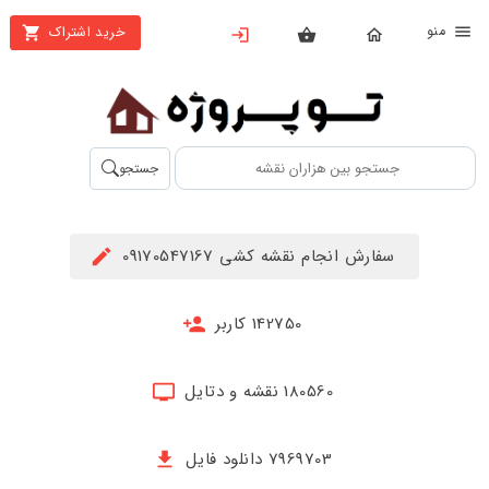
نو
خرید اشتراک
X
بستن
منو
محصولات
تهیه
جستجو
اشتراک
راهنما
سفارش انجام نقشه کشی 09170547167
دانلود
خرید
142750 کاربر
ها
180560 نقشه و دتایل
حساب
کاربری
7969703 دانلود فایل