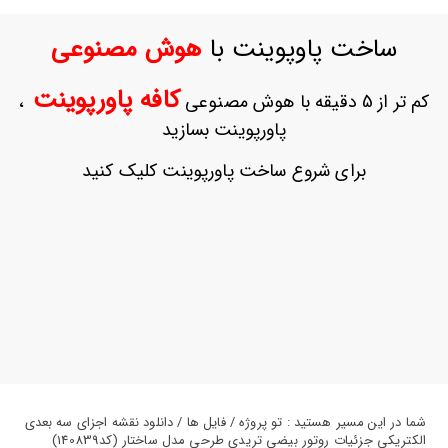
ورود
به
ساخت پاوپوینت با
هوش مصنوعی
حساب
کاربری
کافه پاورپوینت
کم تر از 5 دقیقه با هوش مصنوعی
،
ثبت
پاورپوینت بسازید
نام
بازیابی
برای شروع ساخت پاورپوینت کلیک کنید
رمز
عبور
علاقه
مندی
ها
شما در این مسیر هستید : تو پروژه / فایل ها / دانلود نقشه اجزای سه بعدی
الکتریکی جزئیات روتور بیضی تریدی طرحی مدل ساختار (کد140839)