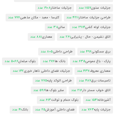
جزئیات ستون
1157 عدد
جزئیات ساختار
1908 عدد
طراحی جزئیات ساختار
4211 عدد
کلیسا - معبد - مکان مذهبی
777 عدد
جزئیات لوله کشی
2914 عدد
سالن
38 عدد
اتاق نشیمن - حال - پذیرایی
261 عدد
معماری
881 عدد
برق مسکونی
496 عدد
طراحی داخلی
805 عدد
پارک - باغ عمومی
635 عدد
بانک ها
276 عدد
بلوک مبلمان
5066 عدد
معماری معروف
437 عدد
جزئیات فضای داخلی ناهار خوری
142 عدد
تاسیسات برق
487 عدد
طراحی اتوکد پایه
775 عدد
اتاق خواب مستر دار
216 عدد
سایر بلوک ها
596 عدد
آشپزخانه
1541 عدد
بلوک حمام و توالت
613 عدد
جزئیات پایه
763 عدد
فضای داخلی آموزش
25 عدد
بانک
41 عدد