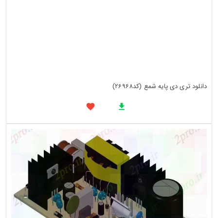
دانلود تری دی پایه شمع (کد26968)