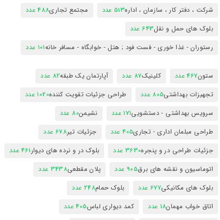
شرکت ، دفتر کار ، سازمان ، اداره
513 عدد
مجتمع تجاری
488 عدد
بلوک های حمل و نقل
643 عدد
رستوران - غذا خوری - فست فود ; هتل - خوابگاه - مسافر خانه
101 عدد
ستون
467 عدد
کلینیک
87 عدد
آپارتمان یک طبقه
82 عدد
تجهیزات بهداشتی
805 عدد
طراحی جزئیات تقویت کننده
1020 عدد
سرویس بهداشتی - دستشویی
171 عدد
نشیمن
80 عدد
طراحی مبلمان اداری - تجاری
405 عدد
جزئیات تیر
678 عدد
جزئیات طراحی در و پنجره
3630 عدد
بلوک در و نرده های دیوار
461 عدد
اتوماسیون و نقشه های برق
905 عدد
پلان مقطعی
3438 عدد
بلوک های مکانیکی
677 عدد
بلوک حمام
248 عدد
اتاق خواب مهمان
18 عدد
کمد دیواری لباس
405 عدد