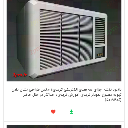
دانلود نقشه اجزای سه بعدی الکتریکی تریدیs مکس طراحی نشان دادن
تهویه مطبوع نمودار تریدی آموزش تریدیs حداکثر در حال حاضر
(کد50094)