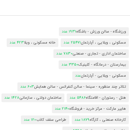
ورزشگاه - سالن ورزش - باشگاه
1931 عدد
مسکونی ، ویلایی ، آپارتمان
25471 عدد
خانه مسکونی ، ویلا
423 عدد
ساختمان اداری - تجاری - صنعتی
7830 عدد
بیمارستان - درمانگاه - کلینیک
3350 عدد
مسکونی - ویلایی - آپارتمان
عدد
تئاتر چند منظوره - سینما - سالن کنفرانس - سالن همایش
603 عدد
هتل - رستوران - اقامتگاه
5486 عدد
ساختمان دولتی ، سازمانی
1428 عدد
هایپر مارکت - مرکز خرید - فروشگاه
2140 عدد
کارخانه صنعتی ، کارگاه
1879 عدد
طراحی سقف کاذب
120 عدد