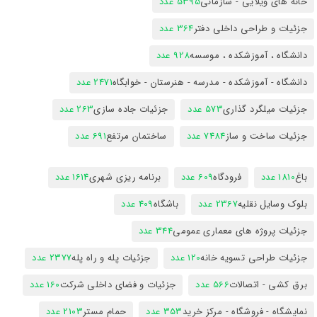
خانه های ویلایی - سازمانی
5395 عدد
جزئیات و طراحی داخلی دفتر
364 عدد
دانشگاه ، آموزشکده ، موسسه
928 عدد
دانشگاه - آموزشکده - مدرسه - هنرستان - خوابگاه
2471 عدد
جزئیات میلگرد گذاری
573 عدد
جزئیات جاده سازی
263 عدد
جزئیات ساخت و ساز
7484 عدد
ساختمان مرتفع
691 عدد
باغ
1810 عدد
فرودگاه
609 عدد
برنامه ریزی شهری
1614 عدد
بلوک وسایل نقلیه
2367 عدد
باشگاه
409 عدد
جزئیات پروژه های معماری عمومی
344 عدد
جزئیات طراحی تسویه خانه
120 عدد
جزئیات پله و راه پله
2377 عدد
برق کشی - اتصالات
566 عدد
جزئیات و فضای داخلی شرکت
160 عدد
نمایشگاه - فروشگاه - مرکز خرید
353 عدد
حمام مستر
2103 عدد