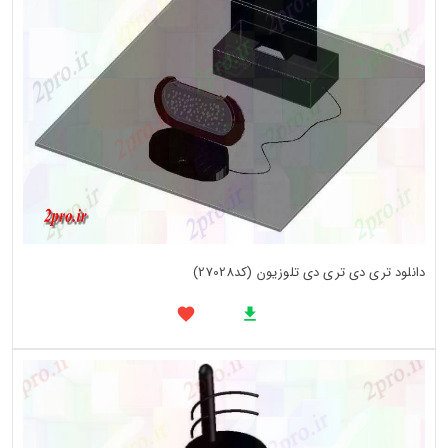
دانلود تری دی تری دی تلوزیون (کد27028)