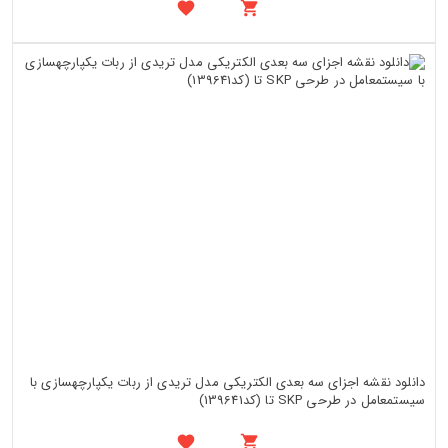
دانلود نقشه اجزای سه بعدی الکتریکی مدل تریدی از ربات یکپارچهسازی با
سیستمعامل در طرحی SKP تا (کد139641)