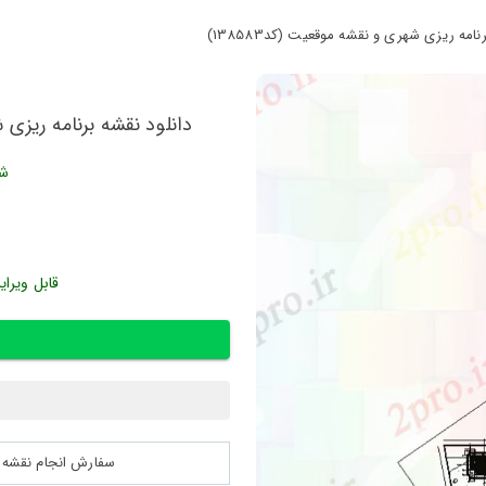
مه ریزی شهری و نقشه موقعیت (کد138583)
دانلود نقشه برنامه ریزی ش
شن
قابل ویرای
سفارش انجام نقشه کشی 