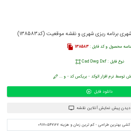
هری برنامه ریزی شهری و نقشه موقعیت (کد138583)
اسه محصول و کد فایل :
138583
نوع فایل : Cad Dwg Dxf
ش توسط نرم افزار اتوکد - بریکس کد - و ...
دانلود فایل
دیدن پیش نمایش آنلاین نقشه
بهترین طراحی - کم ترین زمان و هزینه 09170547167