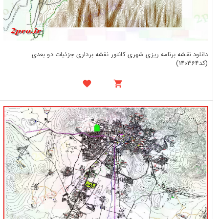
دانلود نقشه برنامه ریزی شهری کانتور نقشه برداری جزئیات دو بعدی
(کد140364)