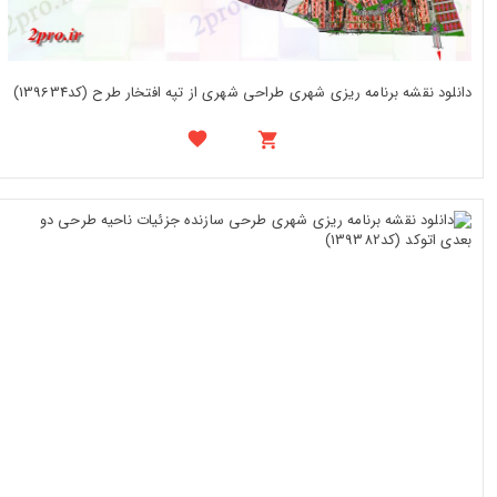
دانلود نقشه برنامه ریزی شهری طراحی شهری از تپه افتخار طرح (کد139634)