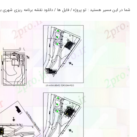
ورود
به
شما در این مسیر هستید : تو پروژه / فایل ها / دانلود نقشه برنامه ریزی شهری برنا
حساب
کاربری
ثبت
نام
بازیابی
رمز
عبور
علاقه
مندی
ها