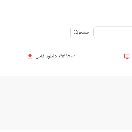
جستجو
7969703 دانلود فایل