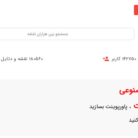
142750 کاربر
180560 نقشه و دتایل
نوعی
نت
، پاورپوینت بسازید
نید