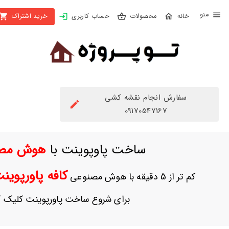
X
محصولات
حساب کاربری
خرید اشتراک
بستن
منو
محصولات
تهیه
اشتراک
سفارش انجام نقشه کشی
راهنما
09170547167
دانلود
ساخت پاوپوینت با
هوش مص
خرید
ها
کافه پاورپوی
کم تر از 5 دقیقه با هوش مصنوعی
حساب
برای شروع ساخت پاورپوینت کلیک ک
کاربری