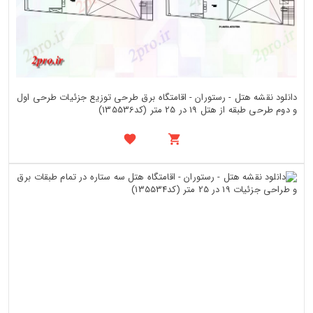
دانلود نقشه هتل - رستوران - اقامتگاه برق طرحی توزیع جزئیات طرحی اول
و دوم طرحی طبقه از هتل 19 در 25 متر (کد135536)