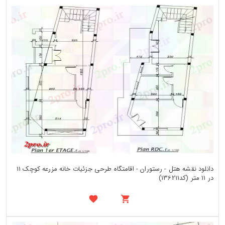
دانلود نقشه هتل - رستوران - اقامتگاه طرحی جزئیات خانه مزرعه کوچک 11
در 11 متر (کد136211)