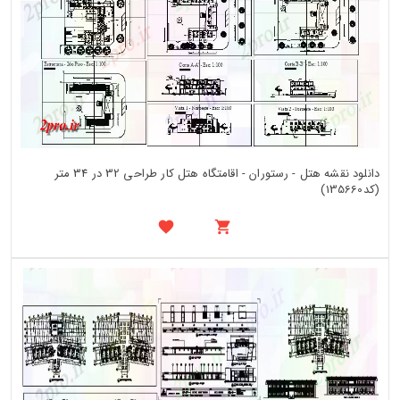
دانلود نقشه هتل - رستوران - اقامتگاه هتل کار طراحی 32 در 34 متر
(کد135660)