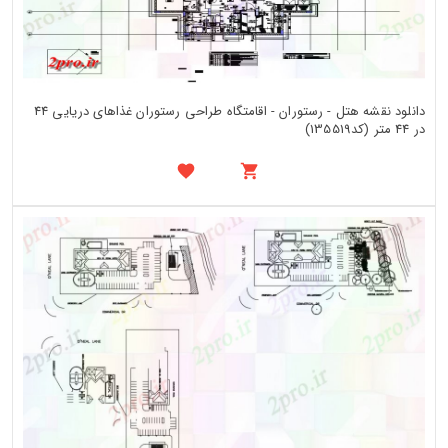
دانلود نقشه هتل - رستوران - اقامتگاه طراحی رستوران غذاهای دریایی 44
در 44 متر (کد135519)