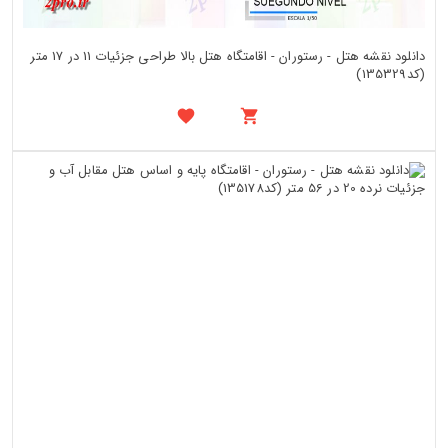
دانلود نقشه هتل - رستوران - اقامتگاه هتل بالا طراحی جزئیات 11 در 17 متر
(کد135329)