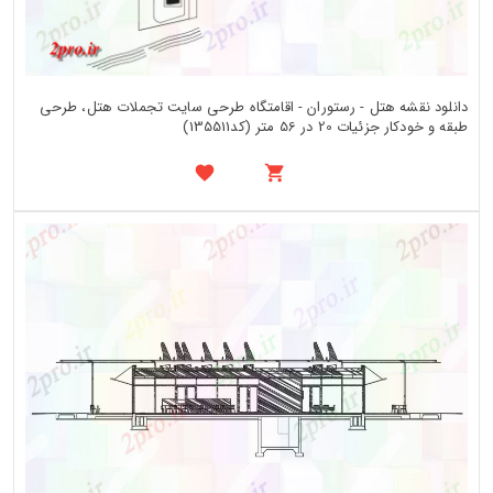
دانلود نقشه هتل - رستوران - اقامتگاه طرحی سایت تجملات هتل، طرحی
طبقه و خودکار جزئیات 20 در 56 متر (کد135511)