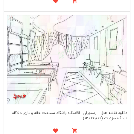
دانلود نقشه هتل - رستوران - اقامتگاه باشگاه مساحت خانه و بازی دادگاه
دیدگاه جزئیات (کد136268)