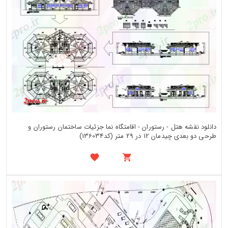
دانلود نقشه هتل - رستوران - اقامتگاه نما جزئیات ساختمان رستوران و
طرحی دو بعدی چیدمان 12 در 29 متر (کد136034)