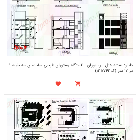
دانلود نقشه هتل - رستوران - اقامتگاه رستوران طرحی ساختمان سه طبقه 9
در 12 متر (کد135743)