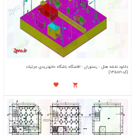
دانلود نقشه هتل - رستوران - اقامتگاه باشگاه خانهتریدی جزئیات
(کد135861)