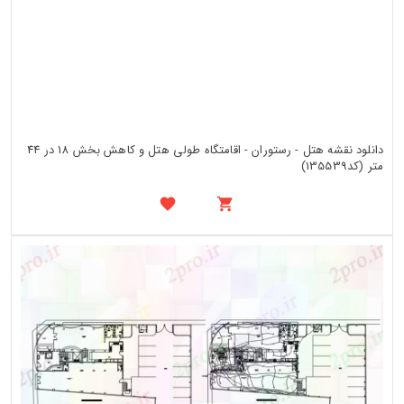
دانلود نقشه هتل - رستوران - اقامتگاه طولی هتل و کاهش بخش 18 در 44
متر (کد135539)