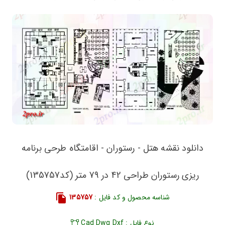
دانلود نقشه هتل - رستوران - اقامتگاه طرحی برنامه
ریزی رستوران طراحی 42 در 79 متر (کد135757)
شناسه محصول و کد فایل :
135757
نوع فایل : Cad Dwg Dxf