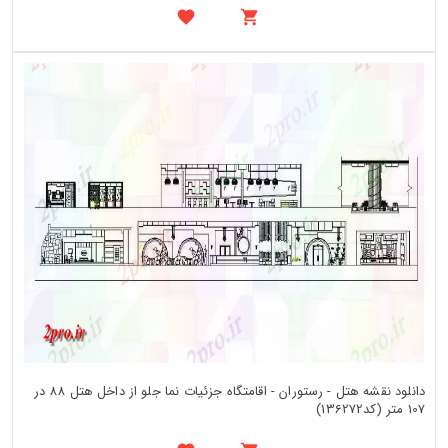
دانلود نقشه هتل - رستوران - اقامتگاه جزئیات نما جلو از داخل هتل 88 در
107 متر (کد136272)