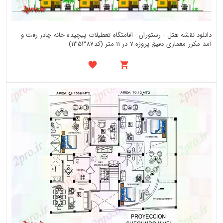
دانلود نقشه هتل - رستوران - اقامتگاه تعطیلات پیچیده خانه چادر رفت و
آمد مکرر معماری دقیق پروژه 7 در 11 متر (کد135387)