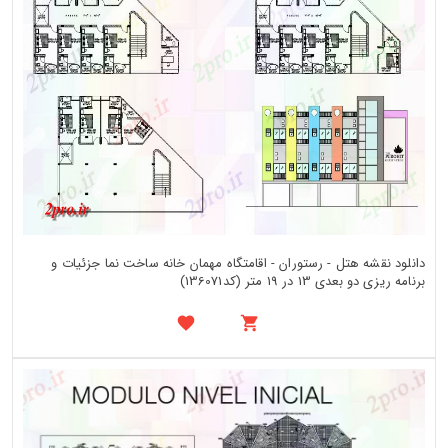
دانلود نقشه هتل - رستوران - اقامتگاه مهمان خانه ساخت نما جزئیات و
برنامه ریزی دو بعدی 13 در 19 متر (کد136071)