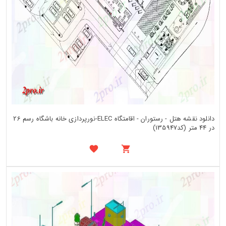
دانلود نقشه هتل - رستوران - اقامتگاه ELEC-نورپردازی خانه باشگاه رسم 26
در 44 متر (کد135947)