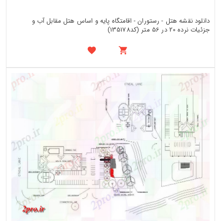
دانلود نقشه هتل - رستوران - اقامتگاه پایه و اساس هتل مقابل آب و
جزئیات نرده 20 در 56 متر (کد135178)