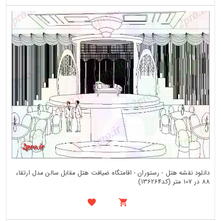
دانلود نقشه هتل - رستوران - اقامتگاه ضیافت هتل مقابل سالن مدل ارتقاء
88 در 107 متر (کد136264)