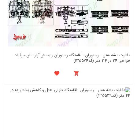
دانلود نقشه هتل - رستوران - اقامتگاه رستوران و بخش آپارتمان جزئیات
طراحی 24 در 34 متر (کد135574)