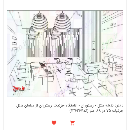
دانلود نقشه هتل - رستوران - اقامتگاه جزئیات رستوران از مبلمان هتل
جزئیات 75 در 88 متر (کد136267)