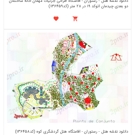
دانلود نقشه هتل - رستوران - اقامتگاه طرحی جزئیات مهمان خانه ساختمان
دو بعدی چیدمان اتوکد 19 در 28 متر (کد136459)
دانلود نقشه هتل - رستوران - اقامتگاه هتل گردشگری کوه (کد136458)