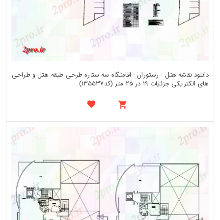
دانلود نقشه هتل - رستوران - اقامتگاه سه ستاره طرحی طبقه هتل و طراحی
های الکتریکی جزئیات 19 در 25 متر (کد135537)