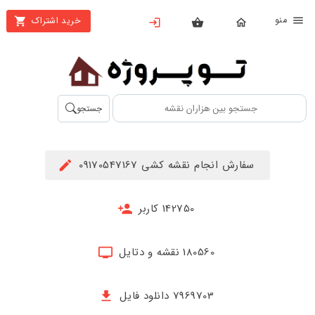
نو
خرید اشتراک
X
بستن
منو
محصولات
تهیه
جستجو
اشتراک
راهنما
سفارش انجام نقشه کشی 09170547167
دانلود
خرید
142750 کاربر
ها
180560 نقشه و دتایل
حساب
کاربری
7969703 دانلود فایل