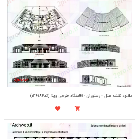
دانلود نقشه هتل - رستوران - اقامتگاه طرحی ویلا (کد136184)