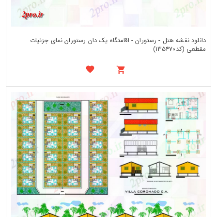
دانلود نقشه هتل - رستوران - اقامتگاه یک دان رستوران نمای جزئیات
مقطعی (کد135470)