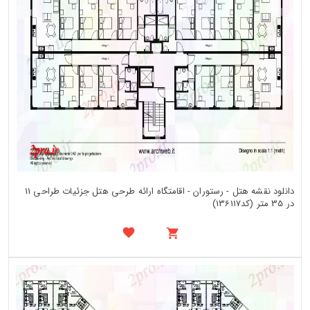
دانلود نقشه هتل - رستوران - اقامتگاه ارائه طرحی هتل جزئیات طراحی 11
در 35 متر (کد136117)