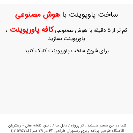
ورود
به
ساخت پاوپوینت با
هوش مصنوعی
حساب
کاربری
کافه پاورپوینت
کم تر از 5 دقیقه با هوش مصنوعی
،
ثبت
پاورپوینت بسازید
نام
بازیابی
برای شروع ساخت پاورپوینت کلیک کنید
رمز
عبور
علاقه
مندی
ها
شما در این مسیر هستید : تو پروژه / فایل ها / دانلود نقشه هتل - رستوران
- اقامتگاه طرحی برنامه ریزی رستوران طراحی 42 در 79 متر (کد135757)