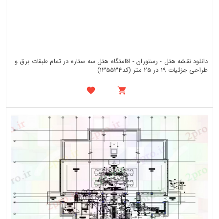
دانلود نقشه هتل - رستوران - اقامتگاه هتل سه ستاره در تمام طبقات برق و
طراحی جزئیات 19 در 25 متر (کد135534)