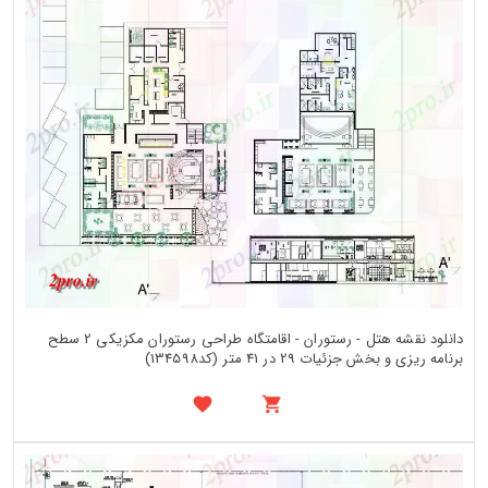
دانلود نقشه هتل - رستوران - اقامتگاه طراحی رستوران مکزیکی 2 سطح
برنامه ریزی و بخش جزئیات 29 در 41 متر (کد134598)