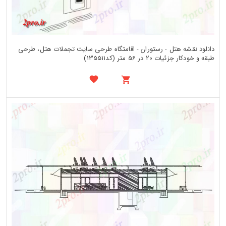
دانلود نقشه هتل - رستوران - اقامتگاه طرحی سایت تجملات هتل، طرحی
طبقه و خودکار جزئیات 20 در 56 متر (کد135511)