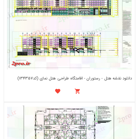
دانلود نقشه هتل - رستوران - اقامتگاه طراحی هتل نمای (کد134357)