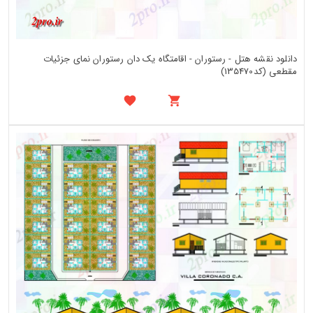
دانلود نقشه هتل - رستوران - اقامتگاه یک دان رستوران نمای جزئیات
مقطعی (کد135470)