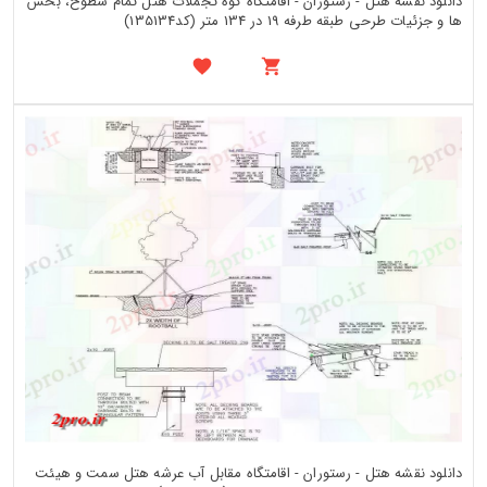
دانلود نقشه هتل - رستوران - اقامتگاه کوه تجملات هتل تمام سطوح، بخش
ها و جزئیات طرحی طبقه طرفه 19 در 134 متر (کد135134)
دانلود نقشه هتل - رستوران - اقامتگاه مقابل آب عرشه هتل سمت و هیئت