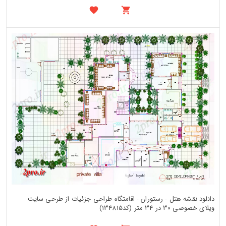
دانلود نقشه هتل - رستوران - اقامتگاه طراحی جزئیات از طرحی سایت
ویلای خصوصی 30 در 34 متر (کد134815)