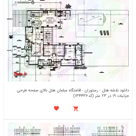
دانلود نقشه هتل - رستوران - اقامتگاه مبلمان هتل بالای صفحه طرحی
جزئیات 19 در 23 متر (کد134436)