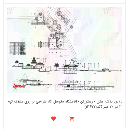
دانلود نقشه هتل - رستوران - اقامتگاه متوسل کار طراحی بر روی منطقه تپه
12 در 20 متر (کد134771)