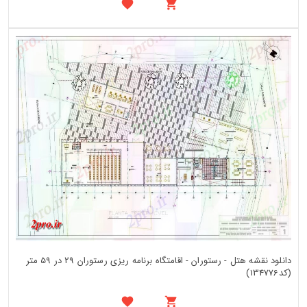
دانلود نقشه هتل - رستوران - اقامتگاه برنامه ریزی رستوران 29 در 59 متر
(کد134776)