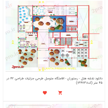
دانلود نقشه هتل - رستوران - اقامتگاه متوسل طرحی جزئیات طراحی 42 در
45 متر (کد134738)