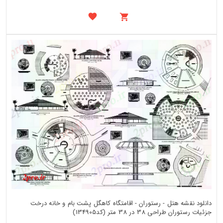
دانلود نقشه هتل - رستوران - اقامتگاه کاهگل پشت بام و خانه درخت
جزئیات رستوران طراحی 38 در 38 متر (کد134905)