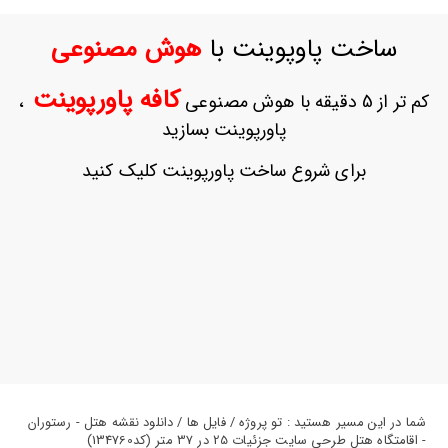
ورود
به
ساخت پاوپوینت با
هوش مصنوعی
حساب
کاربری
کافه پاورپوینت
کم تر از 5 دقیقه با هوش مصنوعی
،
ثبت
پاورپوینت بسازید
نام
بازیابی
برای شروع ساخت پاورپوینت کلیک کنید
رمز
عبور
علاقه
مندی
ها
شما در این مسیر هستید : تو پروژه / فایل ها / دانلود نقشه هتل - رستوران
- اقامتگاه هتل طرحی سایت جزئیات 25 در 37 متر (کد134760)