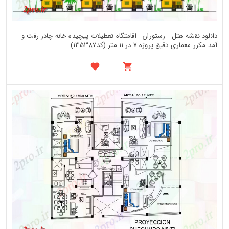
دانلود نقشه هتل - رستوران - اقامتگاه تعطیلات پیچیده خانه چادر رفت و
آمد مکرر معماری دقیق پروژه 7 در 11 متر (کد135387)