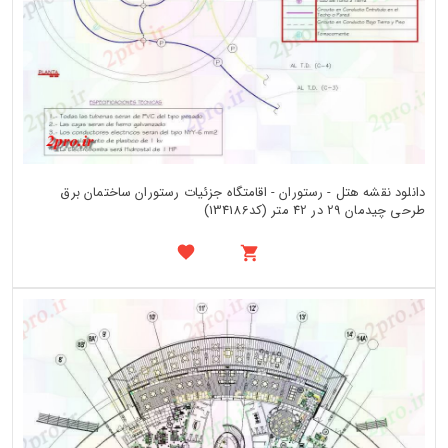
دانلود نقشه هتل - رستوران - اقامتگاه جزئیات رستوران ساختمان برق
طرحی چیدمان 29 در 42 متر (کد134186)