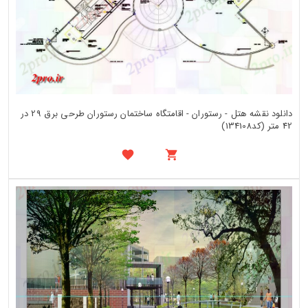
دانلود نقشه هتل - رستوران - اقامتگاه ساختمان رستوران طرحی برق 29 در
42 متر (کد134108)