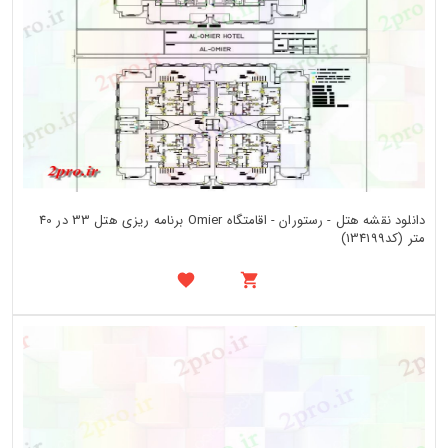
دانلود نقشه هتل - رستوران - اقامتگاه Omier برنامه ریزی هتل 33 در 40
متر (کد134199)