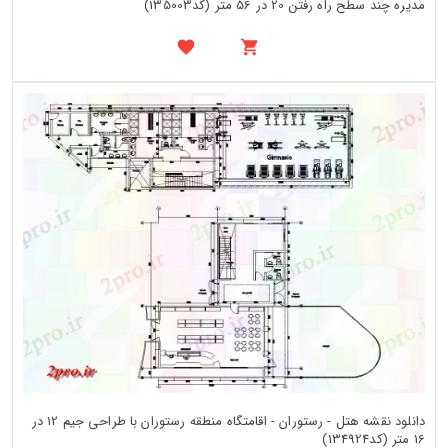
مدیره چند سطح راه رفتن 20 در 56 متر (کد135003)
دانلود نقشه هتل - رستوران - اقامتگاه منطقه رستوران با طراحی جیم 12 در
16 متر (کد134924)