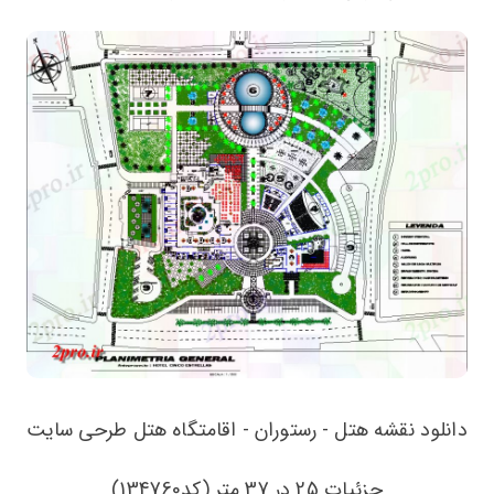
دانلود نقشه هتل - رستوران - اقامتگاه هتل طرحی سایت
جزئیات 25 در 37 متر (کد134760)