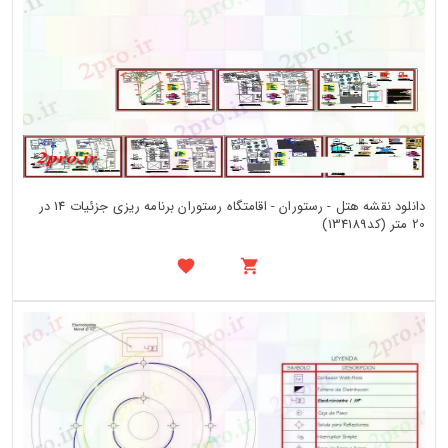
دانلود نقشه هتل - رستوران - اقامتگاه رستوران برنامه ریزی جزئیات 14 در
20 متر (کد134189)