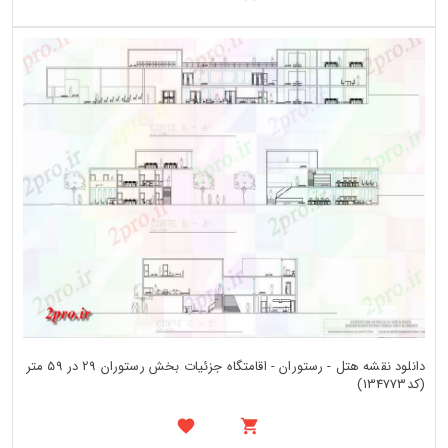
دانلود نقشه هتل - رستوران - اقامتگاه جزئیات بخش رستوران 29 در 59 متر
(کد134773)