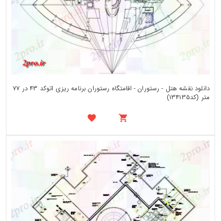
دانلود نقشه هتل - رستوران - اقامتگاه رستوران برنامه ریزی اتوکد 43 در 77
متر (کد134135)