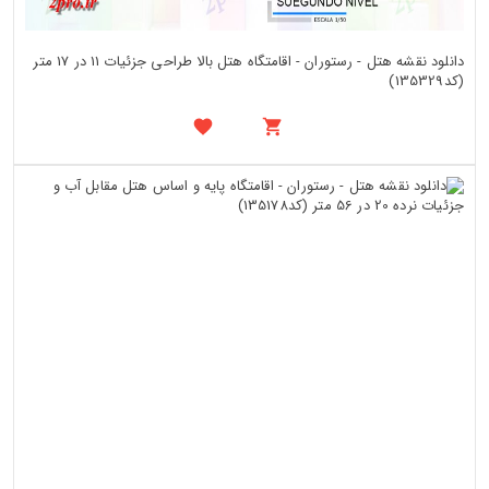
دانلود نقشه هتل - رستوران - اقامتگاه هتل بالا طراحی جزئیات 11 در 17 متر
(کد135329)