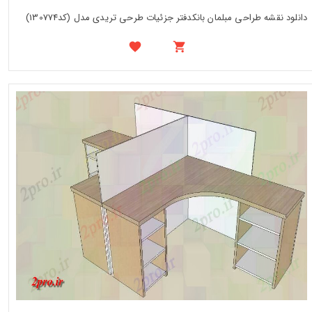
دانلود نقشه طراحی مبلمان بانکدفتر جزئیات طرحی تریدی مدل (کد130774)