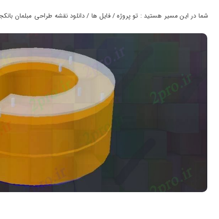
ورود
به
شما در این مسیر هستید : تو پروژه / فایل ها / دانلود نقشه طراحی مبلمان بانکجدو
حساب
کاربری
ثبت
نام
بازیابی
رمز
عبور
علاقه
مندی
ها