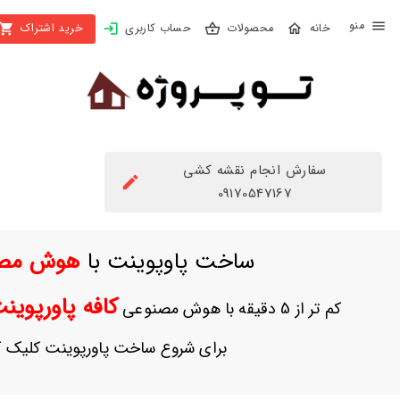
X
محصولات
حساب کاربری
خرید اشتراک
بستن
منو
محصولات
تهیه
اشتراک
سفارش انجام نقشه کشی
راهنما
09170547167
دانلود
ساخت پاوپوینت با
هوش مص
خرید
ها
کافه پاورپوی
کم تر از 5 دقیقه با هوش مصنوعی
حساب
برای شروع ساخت پاورپوینت کلیک ک
کاربری