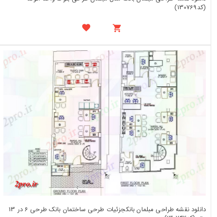
(کد130769)
دانلود نقشه طراحی مبلمان بانکجزئیات طرحی ساختمان بانک طرحی 6 در 13