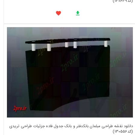
(کد130639)
دانلود نقشه طراحی مبلمان بانکدفتر و بانک جدول فاده جزئیات طراحی تریدی
(کد130556)