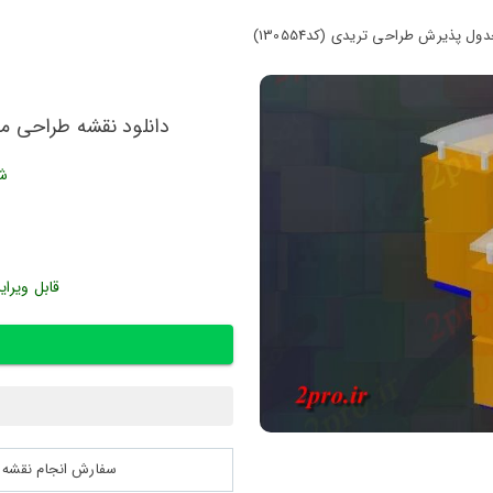
ل پذیرش طراحی تریدی (کد130554)
دانلود نقشه طراحی مبل
شن
قابل ویرای
سفارش انجام نقشه کشی 