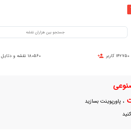
142750 کاربر
180560 نقشه و دتایل
نوعی
نت
، پاورپوینت بسازید
نید