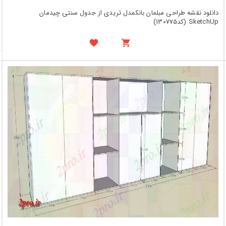
دانلود نقشه طراحی مبلمان بانکمدل تریدی از جدول سنتی چیدمان
SketchUp (کد130775)