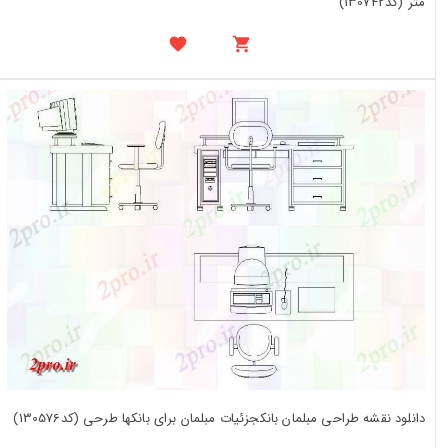
متر (کد130742)
دانلود نقشه طراحی مبلمان بانکجزئیات مبلمان برای بانکها طرحی (کد130576)