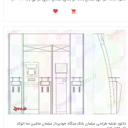
دانلود نقشه طراحی مبلمان بانکدستگاه خودپرداز مبلمان ماشین نما اتوکد