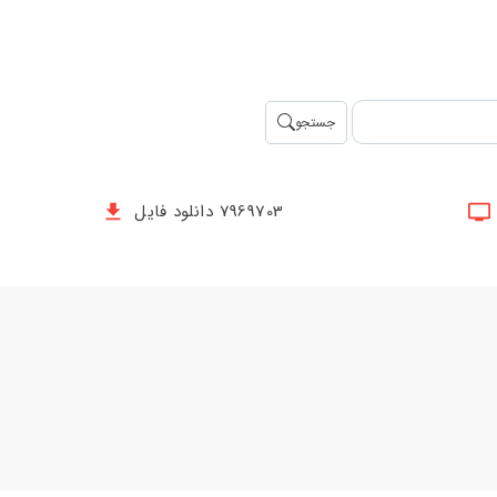
جستجو
7969703 دانلود فایل