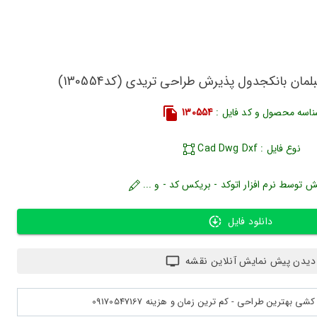
مان بانکجدول پذیرش طراحی تریدی (کد130554)
اسه محصول و کد فایل :
130554
نوع فایل : Cad Dwg Dxf
ش توسط نرم افزار اتوکد - بریکس کد - و ...
دانلود فایل
دیدن پیش نمایش آنلاین نقشه
بهترین طراحی - کم ترین زمان و هزینه 09170547167