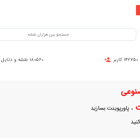
142750 کاربر
180560 نقشه و دتایل
نوعی
نت
، پاورپوینت بسازید
نید