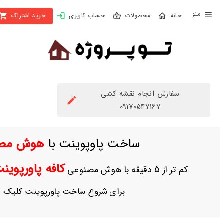
X
محصولات
حساب کاربری
خرید اشتراک
بستن
منو
محصولات
تهیه
اشتراک
سفارش انجام نقشه کشی
راهنما
09170547167
دانلود
ساخت پاوپوینت با
هوش مص
خرید
ها
کافه پاورپوی
کم تر از 5 دقیقه با هوش مصنوعی
حساب
برای شروع ساخت پاورپوینت کلیک ک
کاربری