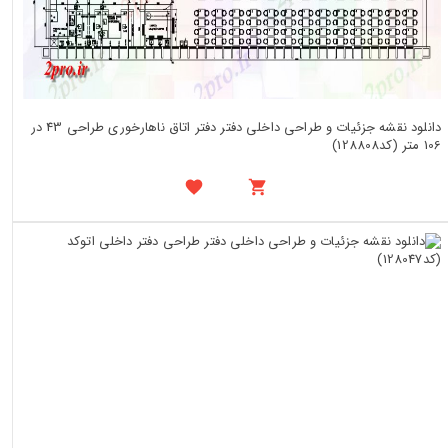
دانلود نقشه جزئیات و طراحی داخلی دفتر دفتر اتاق ناهارخوری طراحی 43 در
106 متر (کد128808)