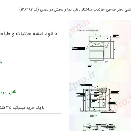
 دفتر طرحی جزئیات ساختار دفتر، نما و بخش دو بعدی (کد128483)
دانلود نقشه جزئیات و طراح
شن
قابل ویرای
با یک خرید میتوانید 35 نقشه پلان جزییات و ... را بین 180560 نقشه به مدت 30 روز دانلود کنید