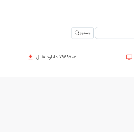
جستجو
7969703 دانلود فایل