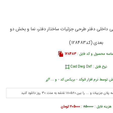
ی داخلی دفتر طرحی جزئیات ساختار دفتر، نما و بخش دو
بعدی (کد128483)
اسه محصول و کد فایل :
128483
نوع فایل : Cad Dwg Dxf
ش توسط نرم افزار اتوکد - بریکس کد - و ...
هزینه فایل :
850000
:
205000 تومان