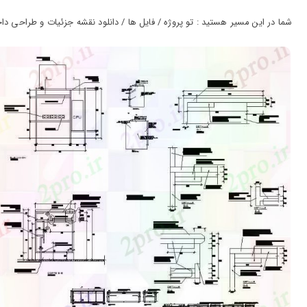
ورود
به
شما در این مسیر هستید : تو پروژه / فایل ها / دانلود نقشه جزئیات و طراحی داخلی
حساب
کاربری
ثبت
نام
بازیابی
رمز
عبور
علاقه
مندی
ها