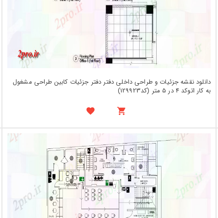
دانلود نقشه جزئیات و طراحی داخلی دفتر دفتر جزئیات کابین طراحی مشغول
به کار اتوکد 4 در 5 متر (کد129923)