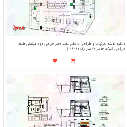
دانلود نقشه جزئیات و طراحی داخلی دفتر دفتر طرحی دوم مبلمان طبقه
طراحی اتوکد 16 در 17 متر (کد129292)