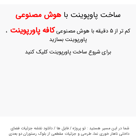
ورود
به
ساخت پاوپوینت با
هوش مصنوعی
حساب
کاربری
کافه پاورپوینت
کم تر از 5 دقیقه با هوش مصنوعی
،
ثبت
پاورپوینت بسازید
نام
بازیابی
برای شروع ساخت پاورپوینت کلیک کنید
رمز
عبور
علاقه
مندی
ها
شما در این مسیر هستید : تو پروژه / فایل ها / دانلود نقشه جزئیات فضای
داخلی ناهار خوری نما، طرحی و جزئیات مقطعی از بلوک رستوران دو بعدی