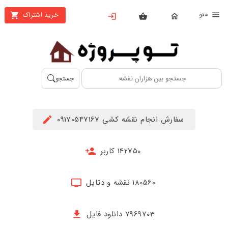
نو
خرید اشتراک
X
بستن
منو
محصولات
تهیه
جستجو
اشتراک
راهنما
سفارش انجام نقشه کشی 09170547167
دانلود
خرید
142750 کاربر
ها
180560 نقشه و دتایل
حساب
کاربری
7969703 دانلود فایل