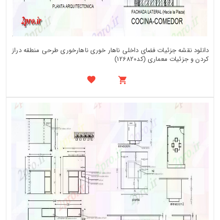
دانلود نقشه جزئیات فضای داخلی ناهار خوری ناهارخوری طرحی منطقه دراز
کردن و جزئیات معماری (کد126820)