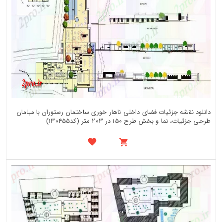
دانلود نقشه جزئیات فضای داخلی ناهار خوری ساختمان رستوران با مبلمان
طرحی جزئیات، نما و بخش طرح 150 در 203 متر (کد130455)