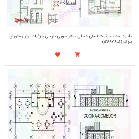
دانلود نقشه جزئیات فضای داخلی ناهار خوری طرحی جزئیات نوار رستوران
بلوک (کد126878)