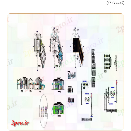
(کد126700)