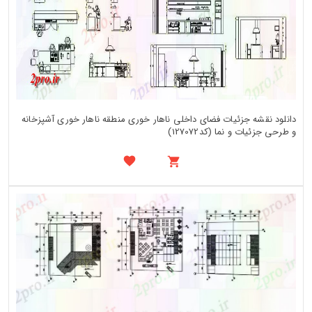
دانلود نقشه جزئیات فضای داخلی ناهار خوری منطقه ناهار خوری آشپزخانه
و طرحی جزئیات و نما (کد127072)