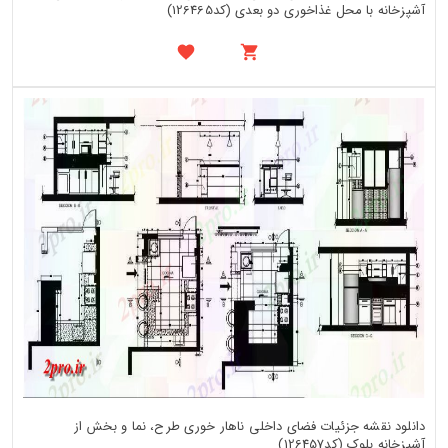
آشپزخانه با محل غذاخوری دو بعدی (کد126465)
دانلود نقشه جزئیات فضای داخلی ناهار خوری طرح، نما و بخش از
آشپزخانه بلوک (کد126457)