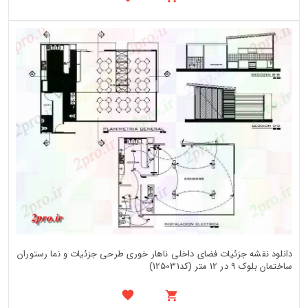
دانلود نقشه جزئیات فضای داخلی ناهار خوری طرحی جزئیات و نما رستوران
ساختمان بلوک 9 در 12 متر (کد125031)