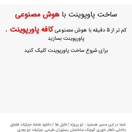
ورود
به
ساخت پاوپوینت با
هوش مصنوعی
حساب
کاربری
کافه پاورپوینت
کم تر از 5 دقیقه با هوش مصنوعی
،
ثبت
پاورپوینت بسازید
نام
بازیابی
برای شروع ساخت پاورپوینت کلیک کنید
رمز
عبور
علاقه
مندی
ها
شما در این مسیر هستید : تو پروژه / فایل ها / دانلود نقشه جزئیات فضای
داخلی ناهار خوری کوچک ساختمان رستوران طرحی جزئیات دو بعدی