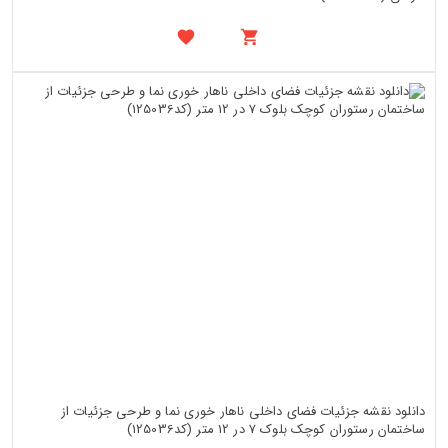
دانلود نقشه جزئیات فضای داخلی ناهار خوری نما و طرحی جزئیات از
ساختمان رستوران کوچک بلوک 7 در 12 متر (کد125036)