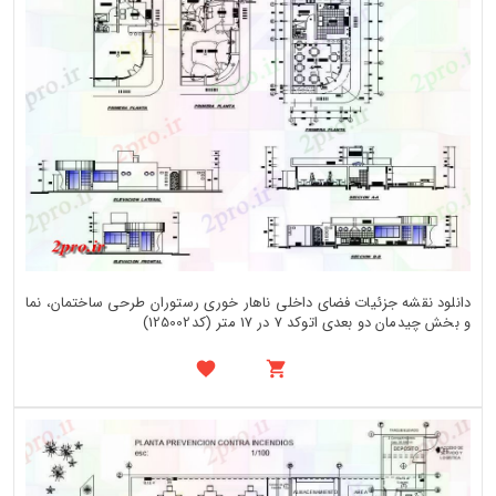
دانلود نقشه جزئیات فضای داخلی ناهار خوری رستوران طرحی ساختمان، نما
و بخش چیدمان دو بعدی اتوکد 7 در 17 متر (کد125002)