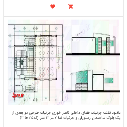
دانلود نقشه جزئیات فضای داخلی ناهار خوری جزئیات طرحی دو بعدی از
یک بلوک ساختمان رستوران و جزئیات نما 7 در 12 متر (کد125035)