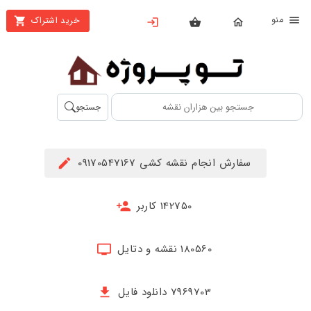
نو
خرید اشتراک
X
بستن
منو
محصولات
تهیه
جستجو
اشتراک
راهنما
سفارش انجام نقشه کشی 09170547167
دانلود
خرید
142750 کاربر
ها
180560 نقشه و دتایل
حساب
کاربری
7969703 دانلود فایل