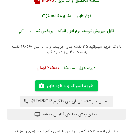
شناسه محصول و کد فایل :
125005
نوع فایل : Cad Dwg Dxf
قابل ویرایش توسط نرم افزار اتوکد - بریکس کد - و ...
با یک خرید میتوانید 35 نقشه پلان جزییات و ... را بین 180560 نقشه
به مدت 30 روز دانلود کنید
هزینه فایل :
850000
:
205000 تومان
خرید اشتراک و دانلود فایل
تماس با پشتیبانی ای دی تلگرام E2PROIR@
دیدن پیش نمایش آنلاین نقشه
سفارش انجام نقشه کشی بهترین طراحی - کم ترین زمان و هزینه