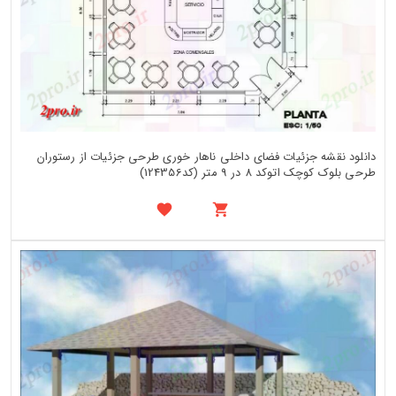
دانلود نقشه جزئیات فضای داخلی ناهار خوری طرحی جزئیات از رستوران
طرحی بلوک کوچک اتوکد 8 در 9 متر (کد124356)