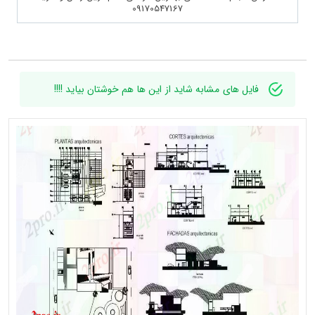
09170547167
فایل های مشابه شاید از این ها هم خوشتان بیاید !!!!