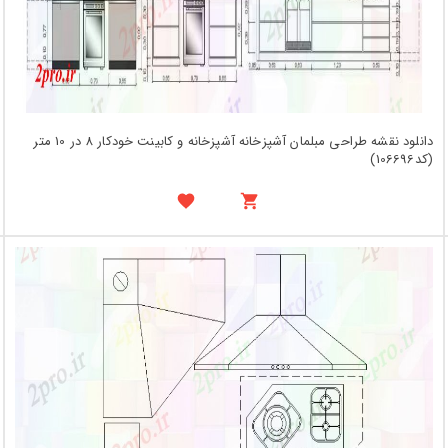
دانلود نقشه طراحی مبلمان آشپزخانه آشپزخانه و کابینت خودکار 8 در 10 متر
(کد106696)