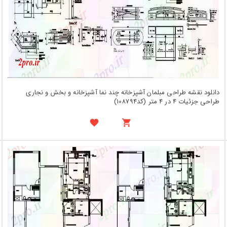
دانلود نقشه طراحی مبلمان آشپزخانه چند نما آشپزخانه و بخش و نجاری
طراحی جزئیات 4 در 4 متر (کد108794)