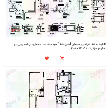
دانلود نقشه طراحی مبلمان آشپزخانه آشپزخانه نما، بخش، برنامه ریزی و
نجاری جزئیات (کد108793)