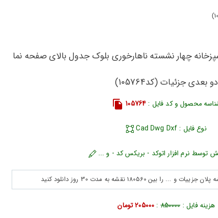
پزخانه چهار نشسته ناهارخوری بلوک جدول بالای صفحه نما
و بعدی جزئیات (کد105764)
ناسه محصول و کد فایل :
105764
نوع فایل : Cad Dwg Dxf
ش توسط نرم افزار اتوکد - بریکس کد - و ...
هزینه فایل :
850000
:
205000 تومان