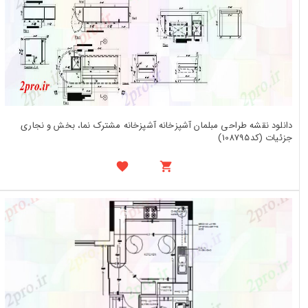
دانلود نقشه طراحی مبلمان آشپزخانه آشپزخانه مشترک نما، بخش و نجاری
جزئیات (کد108795)