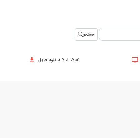
جستجو
7969703 دانلود فایل