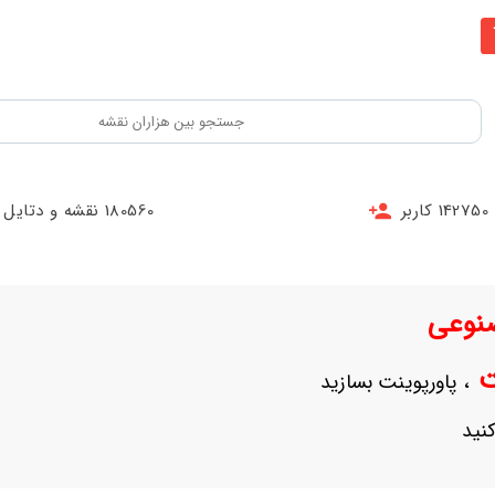
142750 کاربر
180560 نقشه و دتایل
نوعی
نت
، پاورپوینت بسازید
نید