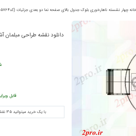
نه چهار نشسته ناهارخوری بلوک جدول بالای صفحه نما دو بعدی جزئیات (کد105764)
دانلود نقشه طراحی مبلمان آش
د
ش
قابل ویرای
با یک خرید میتوانید 35 نقشه پلان جزییات و ... را بین 180560 نقشه به مدت 30 روز دانلود کنید