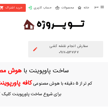
X
محصولات
حساب کاربری
خرید اشتراک
بستن
منو
محصولات
تهیه
اشتراک
سفارش انجام نقشه کشی
راهنما
09170547167
دانلود
ساخت پاوپوینت با
هوش مص
خرید
ها
کافه پاورپوی
کم تر از 5 دقیقه با هوش مصنوعی
حساب
برای شروع ساخت پاورپوینت کلیک ک
کاربری