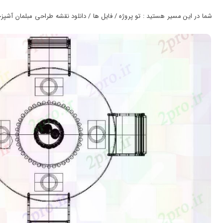
ورود
به
شما در این مسیر هستید : تو پروژه / فایل ها / دانلود نقشه طراحی مبلمان آشپزخا
حساب
کاربری
ثبت
نام
بازیابی
رمز
عبور
علاقه
مندی
ها