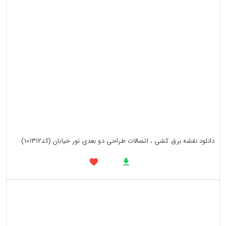
دانلود نقشه برق کشی ، اتصالات طراحی دو بعدی نور خیابان (کد101312)