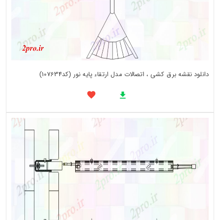
دانلود نقشه برق کشی ، اتصالات مدل ارتقاء پایه نور (کد107634)