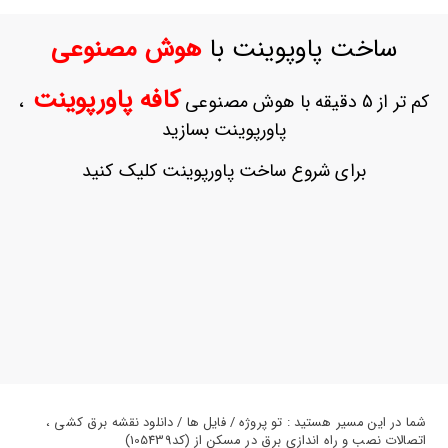
ورود
به
ساخت پاوپوینت با
هوش مصنوعی
حساب
کاربری
کافه پاورپوینت
کم تر از 5 دقیقه با هوش مصنوعی
،
ثبت
پاورپوینت بسازید
نام
بازیابی
برای شروع ساخت پاورپوینت کلیک کنید
رمز
عبور
علاقه
مندی
ها
شما در این مسیر هستید : تو پروژه / فایل ها / دانلود نقشه برق کشی ،
اتصالات نصب و راه اندازی برق در مسکن از (کد105439)