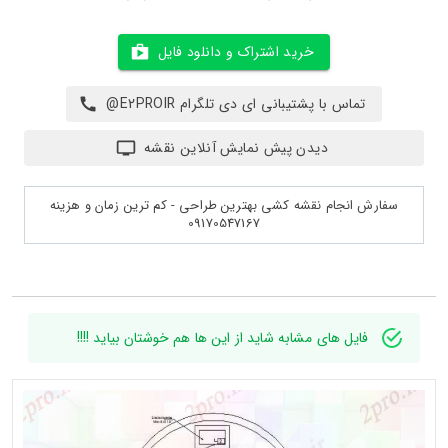
خرید اشتراک و دانلود فایل
تماس با پشتیبانی ای دی تلگرام E2PROIR@
دیدن پیش نمایش آنلاین نقشه
سفارش انجام نقشه کشی بهترین طراحی - کم ترین زمان و هزینه
09170547167
فایل های مشابه شاید از این ها هم خوشتان بیاید !!!!