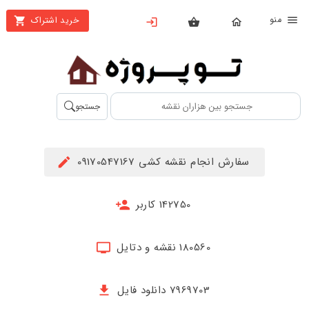
نو
خرید اشتراک
X
بستن
منو
محصولات
تهیه
جستجو
اشتراک
راهنما
سفارش انجام نقشه کشی 09170547167
دانلود
خرید
142750 کاربر
ها
180560 نقشه و دتایل
حساب
کاربری
7969703 دانلود فایل