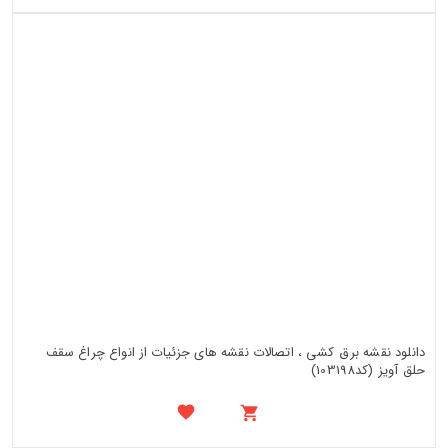
دانلود نقشه برق کشی ، اتصالات نقشه های جزئیات از انواع چراغ سقف
حلق آویز (کد103198)