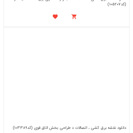
(کد105207)
دانلود نقشه برق کشی ، اتصالات د طراحی بخش اتاق قوی (کد103389)