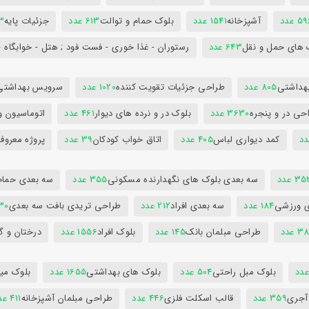
5 عدد
آشپزخانه
1541 عدد
بلوک حمام و توالت
613 عدد
جزئیات پایه
63
 های حمل و نقل
643 عدد
رستوران - غذا خوری - فست فود ; هتل - خوابگاه -
هداشتی
805 عدد
طراحی جزئیات تقویت کننده
1020 عدد
سرویس بهداشتی
حی در و پنجره
3630 عدد
بلوک در و نرده های دیوار
461 عدد
اتوماسیون و
کمد دیواری لباس
405 عدد
اتاق خواب کودکان
39 عدد
پروژه معروف
3 عدد
سه بعدی بلوک های نگهدارنده مسکونی
355 عدد
سه بعدی حمام
ی ورزشی
184 عدد
سه بعدی افراد
212 عدد
طراحی تریدی بافت سه بعدی
230 
 عدد
طراحی مبلمان بانک
145 عدد
بلوک افراد
1556 عدد
درختان و گ
بلوک مبل راحتی
504 عدد
بلوک های بهداشتی
1655 عدد
بلوک میز
 آجری
359 عدد
قالب اسکلت فلزی
446 عدد
طراحی مبلمان آشپزخانه
411 عدد