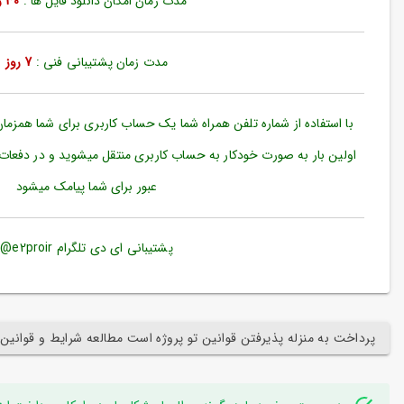
مدت زمان امکان دانلود فایل ها :
30 روز
ورود
به
حساب
کاربری
مدت زمان پشتیبانی فنی :
7 روز
ثبت
نام
با استفاده از شماره تلفن همراه شما یک حساب کاربری برای شما همزما
بازیابی
اولین بار به صورت خودکار به حساب کاربری منتقل میشوید و در دفعات
رمز
عبور برای شما پیامک میشود
عبور
علاقه
مندی
پشتیبانی ای دی تلگرام e2proir@
ها
پرداخت به منزله پذیرفتن قوانین تو پروژه است مطالعه شرایط و قوانین