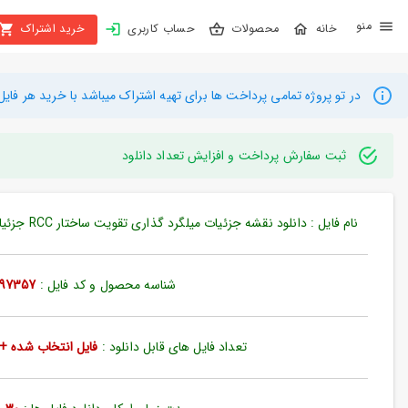
X
محصولات
حساب کاربری
خرید اشتراک
بستن
منو
محصولات
در تو پروژه تمامی پرداخت ها برای تهیه اشتراک میباشد با خرید هر فایل میتوانید به م
تهیه
اشتراک
ثبت سفارش پرداخت و افزایش تعداد دانلود
راهنما
نام فایل : دانلود نقشه جزئیات میلگرد گذاری تقویت ساختار RCC جزئیات نقشه های دو بعدی (کد97357)
دانلود
خرید
شناسه محصول و کد فایل :
97357
ها
تعداد فایل های قابل دانلود :
فایل انتخاب شده + 35 فایل دیگ
حساب
کاربری