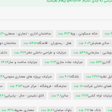
ام e2proir@ پیغام بفرستید
د
خانه مسکونی ، ویلا
423 عدد
ساختمان اداری - تجاری - صنعتی
7830 ع
س - سالن همایش
603 عدد
هتل - رستوران - اقامتگاه
5486 عدد
ساختمان دول
ویلایی - سازمانی
5395 عدد
جزئیات و طراحی داخلی دفتر
364 عدد
دانشگ
 گذاری
573 عدد
جزئیات جاده سازی
263 عدد
جزئیات ساخت و ساز
7484 عدد
ل نقلیه
2367 عدد
باشگاه
409 عدد
جزئیات پروژه های معماری عمومی
344 ع
 فضای داخلی شرکت
160 عدد
نمایشگاه - فروشگاه - مرکز خرید
353 عدد
حم
زئیات لوله کشی
2914 عدد
سالن
38 عدد
اتاق نشیمن - حال - پذیرایی
261 عدد
بانک ها
276 عدد
بلوک مبلمان
5066 عدد
معماری معروف
437 عدد