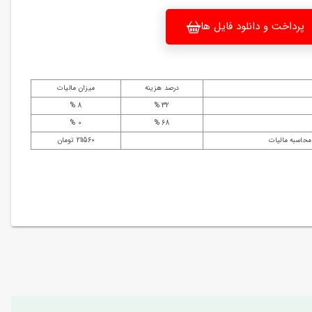
پرداخت و دانلود فایل ها
درصد هزینه
میزان مالیات
8 %
32 %
0 %
68 %
محاسبه مالیات
211560 تومان