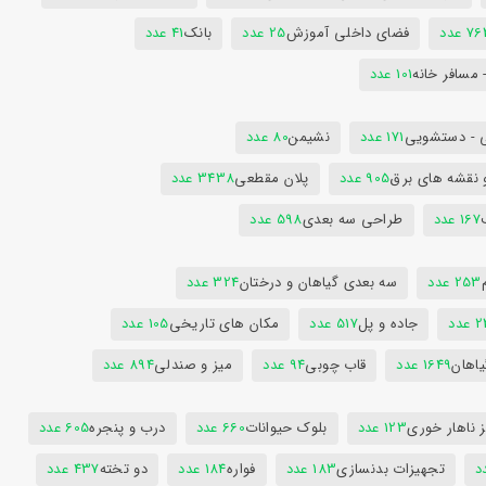
7 عدد
فضای داخلی آموزش
25 عدد
بانک
41 عدد
 مسافر خانه
101 عدد
 - دستشویی
171 عدد
نشیمن
80 عدد
 نقشه های برق
905 عدد
پلان مقطعی
3438 عدد
167 عدد
طراحی سه بعدی
598 عدد
253 عدد
سه بعدی گیاهان و درختان
324 عدد
عدد
جاده و پل
517 عدد
مکان های تاریخی
105 عدد
یاهان
1649 عدد
قاب چوبی
94 عدد
میز و صندلی
894 عدد
 ناهار خوری
123 عدد
بلوک حیوانات
660 عدد
درب و پنجره
605 عدد
تجهیزات بدنسازی
183 عدد
فواره
184 عدد
دو تخته
437 عدد