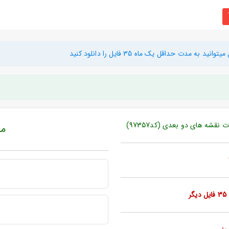
دت حداقل یک ماه 35 فایل را دانلود کنید
مبل
ر