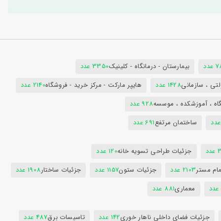
دد
بیمارستان - درمانگاه - کلینیک
3350 عدد
تی ، سازمانی
1428 عدد
هایپر مارکت - مرکز خرید - فروشگاه
2140 عدد
اه ، آموزشکده ، موسسه
928 عدد
ساختمان مرتفع
691 عدد
دد
جزئیات طراحی تسویه خانه
120 عدد
ام مستر
2103 عدد
جزئیات ستون
1157 عدد
جزئیات ساختار
1908 عدد
معماری
881 عدد
جزئیات فضای داخلی ناهار خوری
142 عدد
تاسیسات برق
487 عدد