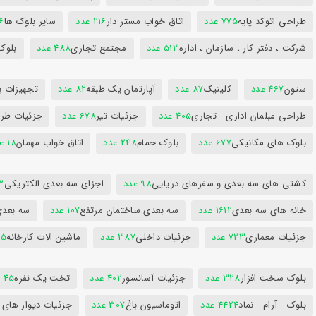
طراحی اتوکد پایه
775 عدد
اتاق خواب مستر دار
216 عدد
سایر بلوک ها
96
شرکت ، دفتر کار ، سازمان ، اداره
513 عدد
مجتمع تجاری
488 عدد
بلوک
ستون
467 عدد
کلینیک
87 عدد
آپارتمان یک طبقه
82 عدد
تجهیزات ب
طراحی مبلمان اداری - تجاری
405 عدد
جزئیات تیر
678 عدد
جزئیات طرا
بلوک های مکانیکی
677 عدد
بلوک حمام
248 عدد
اتاق خواب مهمان
18 عدد
کشتی های سه بعدی و سفرهای دریایی
98 عدد
اجزای سه بعدی الکتریکی
53
خانه های سه بعدی
1612 عدد
سه بعدی ساختمان مرتفع
107 عدد
سه بعد
جزئیات معماری
723 عدد
جزئیات داخلی
387 عدد
ماشین الات کارخانه
385
بلوک سخت افزار
328 عدد
جزئیات آسانسور
402 عدد
تخت یک نفره
45 عدد
بلوک - آرام - نماد
4424 عدد
اتوماسیون باغ
307 عدد
جزئیات دیوار های