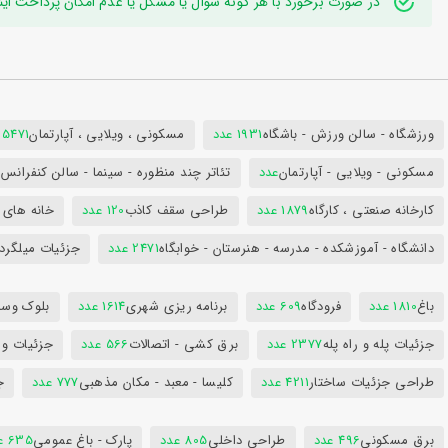
در صورت برخورد با هر گونه سوال یا مشکل یا عدم امکان پرداخت اینترنتی به ایدی تلگر
ورزشگاه - سالن ورزش - باشگاه
1931 عدد
مسکونی ، ویلایی ، آپارتمان
25471 عد
مسکونی - ویلایی - آپارتمان
عدد
تئاتر چند منظوره - سینما - سالن کنفران
کارخانه صنعتی ، کارگاه
1879 عدد
طراحی سقف کاذب
120 عدد
خانه های 
دانشگاه - آموزشکده - مدرسه - هنرستان - خوابگاه
2471 عدد
جزئیات میلگرد
باغ
1810 عدد
فرودگاه
609 عدد
برنامه ریزی شهری
1614 عدد
بلوک وسای
جزئیات پله و راه پله
2377 عدد
برق کشی - اتصالات
566 عدد
جزئیات و
طراحی جزئیات ساختار
4211 عدد
کلیسا - معبد - مکان مذهبی
777 عدد
ج
برق مسکونی
496 عدد
طراحی داخلی
805 عدد
پارک - باغ عمومی
635 عدد