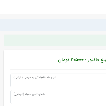
غ فاکتور : 205000 تومان
نام و نام خانوادگی به فارسی (الزامی)
شماره تلفن همراه (الزمامی)