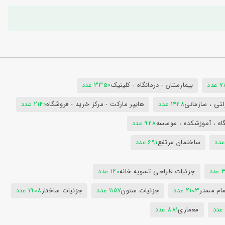
دد
بیمارستان - درمانگاه - کلینیک
3350 عدد
تی ، سازمانی
1428 عدد
هایپر مارکت - مرکز خرید - فروشگاه
2140 عدد
اه ، آموزشکده ، موسسه
928 عدد
ساختمان مرتفع
691 عدد
دد
جزئیات طراحی تسویه خانه
120 عدد
ام مستر
2103 عدد
جزئیات ستون
1157 عدد
جزئیات ساختار
1908 عدد
معماری
881 عدد