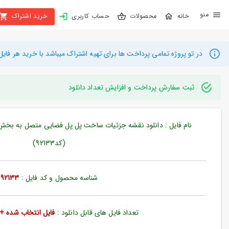
X
محصولات
حساب کاربری
خرید اشتراک
بستن
منو
محصولات
در تو پروژه تمامی پرداخت ها برای تهیه اشتراک میباشد با خرید هر فایل میتوانید به م
تهیه
اشتراک
ثبت سفارش پرداخت و افزایش تعداد دانلود
راهنما
نام فایل : دانلود نقشه جزئیات ساخت پل پل فضایی متصل به بخش
دانلود
(کد92133)
خرید
ها
شناسه محصول و کد فایل :
92133
حساب
کاربری
تعداد فایل های قابل دانلود :
فایل انتخاب شده + 35 فایل دیگ