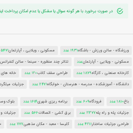
در صورت برخورد با هر گونه سوال یا مشکل یا عدم امکان پرداخت اینترنتی به ایدی تلگر
ورزشگاه - سالن ورزش - باشگاه
1931 عدد
مسکونی ، ویلایی ، آپارتمان
25471 عد
مسکونی - ویلایی - آپارتمان
عدد
تئاتر چند منظوره - سینما - سالن کنفران
کارخانه صنعتی ، کارگاه
1879 عدد
طراحی سقف کاذب
120 عدد
خانه های 
دانشگاه - آموزشکده - مدرسه - هنرستان - خوابگاه
2471 عدد
جزئیات میلگرد
باغ
1810 عدد
فرودگاه
609 عدد
برنامه ریزی شهری
1614 عدد
بلوک وسای
جزئیات پله و راه پله
2377 عدد
برق کشی - اتصالات
566 عدد
جزئیات و
طراحی جزئیات ساختار
4211 عدد
کلیسا - معبد - مکان مذهبی
777 عدد
ج