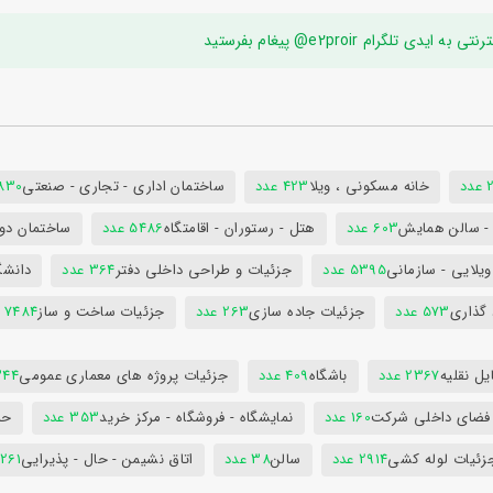
ام e2proir@ پیغام بفرستید
د
خانه مسکونی ، ویلا
423 عدد
ساختمان اداری - تجاری - صنعتی
7830 ع
س - سالن همایش
603 عدد
هتل - رستوران - اقامتگاه
5486 عدد
ساختمان دول
ویلایی - سازمانی
5395 عدد
جزئیات و طراحی داخلی دفتر
364 عدد
دانشگ
 گذاری
573 عدد
جزئیات جاده سازی
263 عدد
جزئیات ساخت و ساز
7484 عدد
ل نقلیه
2367 عدد
باشگاه
409 عدد
جزئیات پروژه های معماری عمومی
344 ع
 فضای داخلی شرکت
160 عدد
نمایشگاه - فروشگاه - مرکز خرید
353 عدد
حم
زئیات لوله کشی
2914 عدد
سالن
38 عدد
اتاق نشیمن - حال - پذیرایی
261 عدد