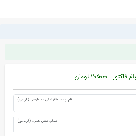
غ فاکتور : 205000 تومان
نام و نام خانوادگی به فارسی (الزامی)
شماره تلفن همراه (الزمامی)