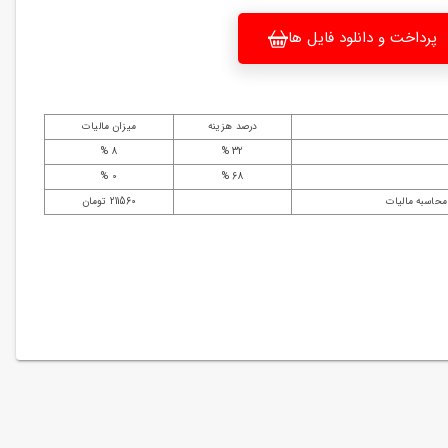
پرداخت و دانلود فایل ها
درصد هزینه
میزان مالیات
8 %
32 %
0 %
68 %
محاسبه مالیات
211560 تومان