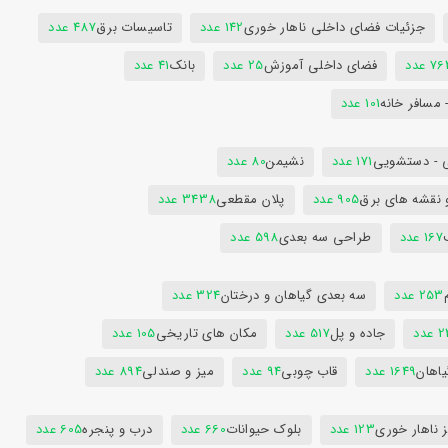
جزئیات فضای داخلی ناهار خوری
142 عدد
تاسیسات برق
487 عدد
7 عدد
فضای داخلی آموزش
25 عدد
بانک
41 عدد
 مسافر خانه
101 عدد
 - دستشویی
171 عدد
نشیمن
80 عدد
 نقشه های برق
905 عدد
پلان مقطعی
3438 عدد
167 عدد
طراحی سه بعدی
598 عدد
253 عدد
سه بعدی گیاهان و درختان
324 عدد
عدد
جاده و پل
517 عدد
مکان های تاریخی
105 عدد
یاهان
1649 عدد
قاب چوبی
94 عدد
میز و صندلی
894 عدد
 ناهار خوری
123 عدد
بلوک حیوانات
660 عدد
درب و پنجره
605 عدد