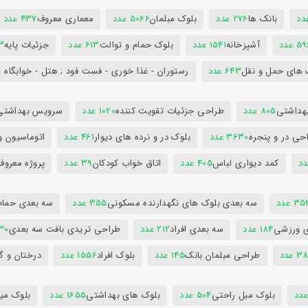
بانک ها
276 عدد
بلوک مبلمان
5066 عدد
معماری معروف
437 عدد
5 عدد
آشپزخانه
1541 عدد
بلوک حمام و توالت
613 عدد
جزئیات پایه
63
 های حمل و نقل
643 عدد
رستوران - غذا خوری - فست فود ; هتل - خوابگاه -
هداشتی
805 عدد
طراحی جزئیات تقویت کننده
1020 عدد
سرویس بهداشتی
حی در و پنجره
3630 عدد
بلوک در و نرده های دیوار
461 عدد
اتوماسیون و
کمد دیواری لباس
405 عدد
اتاق خواب کودکان
39 عدد
پروژه معروف
3 عدد
سه بعدی بلوک های نگهدارنده مسکونی
355 عدد
سه بعدی حمام
ی ورزشی
184 عدد
سه بعدی افراد
212 عدد
طراحی تریدی بافت سه بعدی
230 
 عدد
طراحی مبلمان بانک
145 عدد
بلوک افراد
1556 عدد
درختان و گ
بلوک مبل راحتی
504 عدد
بلوک های بهداشتی
1655 عدد
بلوک میز