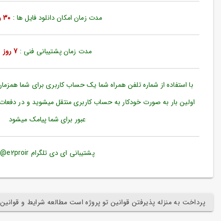
ورود
به
مدت زمان امکان دانلود فایل ها :
30 روز
حساب
کاربری
مدت زمان پشتیبانی فنی :
7 روز
ثبت
نام
بازیابی
با استفاده از شماره تلفن همراه شما یک حساب کاربری برای شما همزما
رمز
اولین بار به صورت خودکار به حساب کاربری منتقل میشوید و در دفعات
عبور
عبور برای شما پیامک میشود
علاقه
مندی
ها
پشتیبانی ای دی تلگرام e2proir@
پرداخت به منزله پذیرفتن قوانین تو پروژه است مطالعه شرایط و قوانین