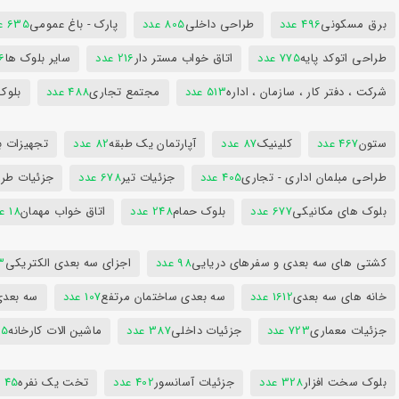
برق مسکونی
496 عدد
طراحی داخلی
805 عدد
پارک - باغ عمومی
635 عدد
طراحی اتوکد پایه
775 عدد
اتاق خواب مستر دار
216 عدد
سایر بلوک ها
96
شرکت ، دفتر کار ، سازمان ، اداره
513 عدد
مجتمع تجاری
488 عدد
بلوک
ستون
467 عدد
کلینیک
87 عدد
آپارتمان یک طبقه
82 عدد
تجهیزات ب
طراحی مبلمان اداری - تجاری
405 عدد
جزئیات تیر
678 عدد
جزئیات طرا
بلوک های مکانیکی
677 عدد
بلوک حمام
248 عدد
اتاق خواب مهمان
18 عدد
کشتی های سه بعدی و سفرهای دریایی
98 عدد
اجزای سه بعدی الکتریکی
53
خانه های سه بعدی
1612 عدد
سه بعدی ساختمان مرتفع
107 عدد
سه بعد
جزئیات معماری
723 عدد
جزئیات داخلی
387 عدد
ماشین الات کارخانه
385
بلوک سخت افزار
328 عدد
جزئیات آسانسور
402 عدد
تخت یک نفره
45 عدد