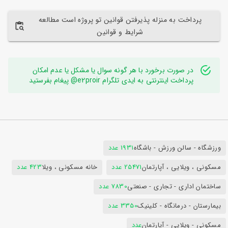
پرداخت به منزله پذیرفتن قوانین تو پروژه است مطالعه
شرایط و قوانین
در صورت برخورد با هر گونه سوال یا مشکل یا عدم امکان
پرداخت اینترنتی به ایدی تلگرام e2proir@ پیغام بفرستید
ورزشگاه - سالن ورزش - باشگاه
1931 عدد
مسکونی ، ویلایی ، آپارتمان
25471 عدد
خانه مسکونی ، ویلا
423 عدد
ساختمان اداری - تجاری - صنعتی
7830 عدد
بیمارستان - درمانگاه - کلینیک
3350 عدد
مسکونی - ویلایی - آپارتمان
عدد