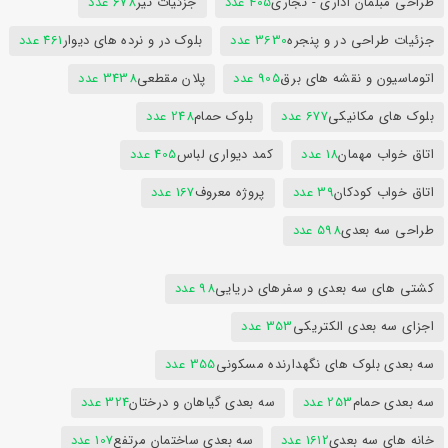
طراحی مبلمان اداری - تجاری
405 عدد
جزئیات تیر
678 عدد
جزئیات طراحی در و پنجره
3630 عدد
بلوک در و نرده های دیوار
461 عدد
اتوماسیون و نقشه های برق
905 عدد
پلان مقطعی
3438 عدد
بلوک های مکانیکی
677 عدد
بلوک حمام
248 عدد
اتاق خواب مهمان
18 عدد
کمد دیواری لباس
405 عدد
اتاق خواب کودکان
39 عدد
پروژه معروف
167 عدد
طراحی سه بعدی
598 عدد
کشتی های سه بعدی و سفرهای دریایی
98 عدد
اجزای سه بعدی الکتریکی
353 عدد
سه بعدی بلوک های نگهدارنده مسکونی
355 عدد
سه بعدی حمام
253 عدد
سه بعدی گیاهان و درختان
324 عدد
خانه های سه بعدی
1612 عدد
سه بعدی ساختمان مرتفع
107 عدد