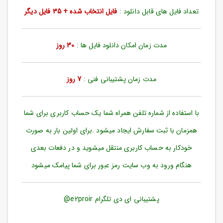
ورود
تعداد فایل های قابل دانلود :
فایل انتخاب شده + 35 فایل دیگر
به
حساب
کاربری
مدت زمان امکان دانلود فایل ها :
30 روز
ثبت
نام
مدت زمان پشتیبانی فنی :
7 روز
بازیابی
رمز
عبور
با استفاده از شماره تلفن همراه شما یک حساب کاربری برای شما
علاقه
همزمان با ثبت سفارش ایجاد میشود .برای اولین بار به صورت
مندی
ها
خودکار به حساب کاربری منتقل میشوید و در دفعات بعدی
هنگام ورود به وب سایت رمز عبور برای شما پیامک میشود
پشتیبانی ای دی تلگرام e2proir@