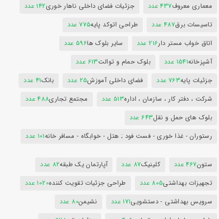
معماری معروف
437 عدد
جزئیات فضای داخلی ناهار خوری
142 عدد
تاسیسات برق
487 عدد
طراحی اتوکد پایه
775 عدد
اتاق خواب مستر دار
216 عدد
سایر بلوک ها
596 عدد
آشپزخانه
1541 عدد
بلوک حمام و توالت
613 عدد
جزئیات پایه
763 عدد
فضای داخلی آموزش
25 عدد
بانک
41 عدد
شرکت ، دفتر کار ، سازمان ، اداره
513 عدد
مجتمع تجاری
488 عدد
بلوک های حمل و نقل
643 عدد
رستوران - غذا خوری - فست فود ; هتل - خوابگاه - مسافر خانه
101 عدد
ستون
467 عدد
کلینیک
87 عدد
آپارتمان یک طبقه
82 عدد
تجهیزات بهداشتی
805 عدد
طراحی جزئیات تقویت کننده
1020 عدد
سرویس بهداشتی - دستشویی
171 عدد
نشیمن
80 عدد