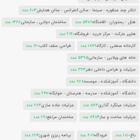
تئاتر چند منظوره - سینما - سالن کنفرانس - سالن همایش
603 عدد
هتل - رستوران - اقامتگاه
5486 عدد
ساختمان دولتی ، سازمانی
1428 عدد
هایپر مارکت - مرکز خرید - فروشگاه
2140 عدد
کارخانه صنعتی ، کارگاه
1879 عدد
طراحی سقف کاذب
120 عدد
خانه های ویلایی - سازمانی
5395 عدد
جزئیات و طراحی داخلی دفتر
364 عدد
دانشگاه ، آموزشکده ، موسسه
928 عدد
دانشگاه - آموزشکده - مدرسه - هنرستان - خوابگاه
2471 عدد
جزئیات میلگرد گذاری
573 عدد
جزئیات جاده سازی
263 عدد
جزئیات ساخت و ساز
7484 عدد
ساختمان مرتفع
691 عدد
باغ
1810 عدد
فرودگاه
609 عدد
برنامه ریزی شهری
1614 عدد