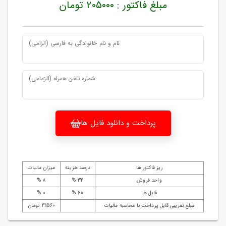
مبلغ فاکتور : 205000 تومان
نام و نام خانوادگی به فارسی (الزامی)
شماره تلفن همراه (الزمامی)
پرداخت و دانلود فایل ها
ریز فاکتور ها
درصد هزینه
میزان مالیات
واحد فروش
32 %
8 %
فایل ها
68 %
0 %
مبلغ تقریبی قابل پرداخت با محاسبه مالیات
211560 تومان