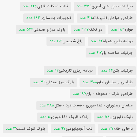
جزئیات دیوار های آجری
359 عدد
قالب اسکلت فلزی
446 عدد
طراحی مبلمان آشپزخانه
411 عدد
تجهیزات بدنسازی
183 عدد
فواره
184 عدد
دو تخته
437 عدد
بلوک میز و صندلی
524 عدد
برنامه تلفن همراه
42 عدد
باغ شخصی
106 عدد
جزئیات ساخت پل
917 عدد
جزئیات بتن
64 عدد
برنامه ریزی تاریخی
92 عدد
طراحی و مبلمان اتاق
300 عدد
بلوک میز صندلی
36 عدد
طراحی پارک - محوطه - باغ
197 عدد
مبلمان رستوران - غذا خوری - فست فود - هتل
288 عدد
بلوک تلوزیون
58 عدد
بلوک ظروف غذا خوری
10 عدد
داخلی خانه
37 عدد
قاب آلومینیومی
97 عدد
بلوک اتوکد تست
3 عدد