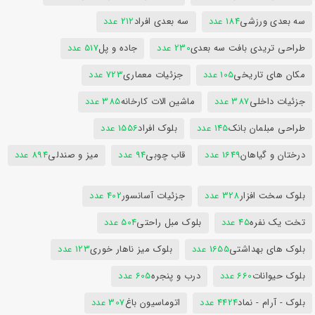
سه بعدی ورزشی
184 عدد
سه بعدی افراد
212 عدد
طراحی تریدی بافت سه بعدی
230 عدد
جاده و پل
517 عدد
مکان های تاریخی
105 عدد
جزئیات معماری
723 عدد
جزئیات داخلی
387 عدد
ماشین الات کارخانه
385 عدد
طراحی مبلمان بانک
145 عدد
بلوک افراد
1556 عدد
درختان و گیاهان
1649 عدد
قاب چوبی
94 عدد
میز و صندلی
894 عدد
بلوک سخت افزار
328 عدد
جزئیات آسانسور
402 عدد
تخت یک نفره
45 عدد
بلوک مبل راحتی
504 عدد
بلوک های بهداشتی
1655 عدد
بلوک میز ناهار خوری
123 عدد
بلوک حیوانات
660 عدد
درب و پنجره
605 عدد
بلوک - آرام - نماد
4424 عدد
اتوماسیون باغ
307 عدد