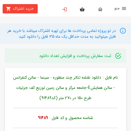
نو
خرید اشتراک
X
بستن
منو
محصولات
در تو پروژه تمامی پرداخت ها برای تهیه اشتراک میباشد با خرید هر
فایل میتوانید به مدت حداقل یک ماه 35 فایل را دانلود کنید
تهیه
اشتراک
ثبت سفارش پرداخت و افزایش تعداد دانلود
راهنما
نام فایل : دانلود نقشه تئاتر چند منظوره - سینما - سالن کنفرانس
دانلود
خرید
- سالن همایشE-جامعه مرکز و سالن زمین توزیع کف جزئیات
ها
طرح 150 در 270 متر (کد91489)
حساب
شناسه محصول و کد فایل :
91489
کاربری