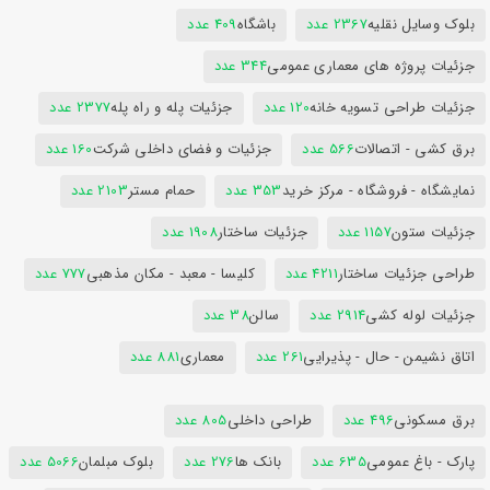
بلوک وسایل نقلیه
2367 عدد
باشگاه
409 عدد
جزئیات پروژه های معماری عمومی
344 عدد
جزئیات طراحی تسویه خانه
120 عدد
جزئیات پله و راه پله
2377 عدد
برق کشی - اتصالات
566 عدد
جزئیات و فضای داخلی شرکت
160 عدد
نمایشگاه - فروشگاه - مرکز خرید
353 عدد
حمام مستر
2103 عدد
جزئیات ستون
1157 عدد
جزئیات ساختار
1908 عدد
طراحی جزئیات ساختار
4211 عدد
کلیسا - معبد - مکان مذهبی
777 عدد
جزئیات لوله کشی
2914 عدد
سالن
38 عدد
اتاق نشیمن - حال - پذیرایی
261 عدد
معماری
881 عدد
برق مسکونی
496 عدد
طراحی داخلی
805 عدد
پارک - باغ عمومی
635 عدد
بانک ها
276 عدد
بلوک مبلمان
5066 عدد