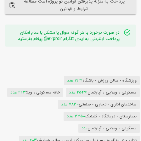
پرداخت به منزله پذیرفتن قوانین تو پروژه است مطالعه
شرایط و قوانین
در صورت برخورد با هر گونه سوال یا مشکل یا عدم امکان
پرداخت اینترنتی به ایدی تلگرام e2proir@ پیغام بفرستید
ورزشگاه - سالن ورزش - باشگاه
1931 عدد
مسکونی ، ویلایی ، آپارتمان
25471 عدد
خانه مسکونی ، ویلا
423 عدد
ساختمان اداری - تجاری - صنعتی
7830 عدد
بیمارستان - درمانگاه - کلینیک
3350 عدد
مسکونی - ویلایی - آپارتمان
عدد
تئاتر چند منظوره - سینما - سالن کنفرانس - سالن همایش
603 عدد