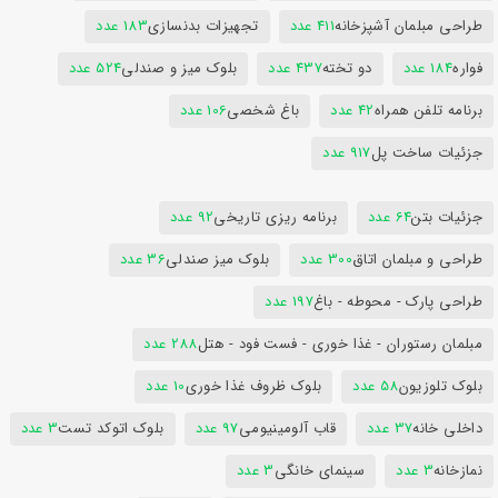
طراحی مبلمان آشپزخانه
411 عدد
تجهیزات بدنسازی
183 عدد
فواره
184 عدد
دو تخته
437 عدد
بلوک میز و صندلی
524 عدد
برنامه تلفن همراه
42 عدد
باغ شخصی
106 عدد
جزئیات ساخت پل
917 عدد
جزئیات بتن
64 عدد
برنامه ریزی تاریخی
92 عدد
طراحی و مبلمان اتاق
300 عدد
بلوک میز صندلی
36 عدد
طراحی پارک - محوطه - باغ
197 عدد
مبلمان رستوران - غذا خوری - فست فود - هتل
288 عدد
بلوک تلوزیون
58 عدد
بلوک ظروف غذا خوری
10 عدد
داخلی خانه
37 عدد
قاب آلومینیومی
97 عدد
بلوک اتوکد تست
3 عدد
نمازخانه
3 عدد
سینمای خانگی
3 عدد