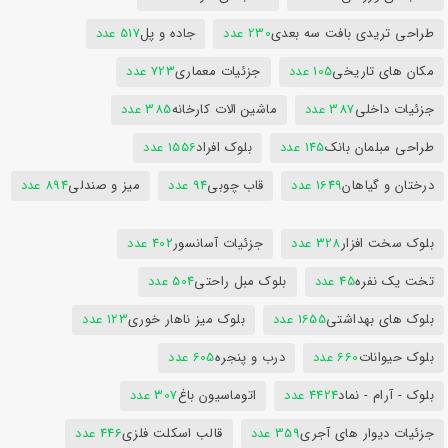
طراحی تریدی بافت سه بعدی
230 عدد
جاده و پل
517 عدد
مکان های تاریخی
105 عدد
جزئیات معماری
723 عدد
جزئیات داخلی
387 عدد
ماشین الات کارخانه
385 عدد
طراحی مبلمان بانک
145 عدد
بلوک افراد
1556 عدد
درختان و گیاهان
1649 عدد
قاب چوبی
94 عدد
میز و صندلی
894 عدد
بلوک سخت افزار
328 عدد
جزئیات آسانسور
402 عدد
تخت یک نفره
45 عدد
بلوک مبل راحتی
504 عدد
بلوک های بهداشتی
1655 عدد
بلوک میز ناهار خوری
123 عدد
بلوک حیوانات
660 عدد
درب و پنجره
605 عدد
بلوک - آرام - نماد
4424 عدد
اتوماسیون باغ
307 عدد
جزئیات دیوار های آجری
359 عدد
قالب اسکلت فلزی
446 عدد