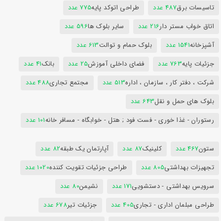
تاسیسات برق
487 عدد
طراحی اتوکد پایه
775 عدد
اتاق خواب مستر دار
216 عدد
سایر بلوک ها
596 عدد
آشپزخانه
1541 عدد
بلوک حمام و توالت
613 عدد
جزئیات پایه
763 عدد
فضای داخلی آموزش
25 عدد
بانک
41 عدد
شرکت ، دفتر کار ، سازمان ، اداره
513 عدد
مجتمع تجاری
488 عدد
بلوک های حمل و نقل
643 عدد
رستوران - غذا خوری - فست فود ; هتل - خوابگاه - مسافر خانه
101 عدد
ستون
467 عدد
کلینیک
87 عدد
آپارتمان یک طبقه
82 عدد
تجهیزات بهداشتی
805 عدد
طراحی جزئیات تقویت کننده
1020 عدد
سرویس بهداشتی - دستشویی
171 عدد
نشیمن
80 عدد
طراحی مبلمان اداری - تجاری
405 عدد
جزئیات تیر
678 عدد