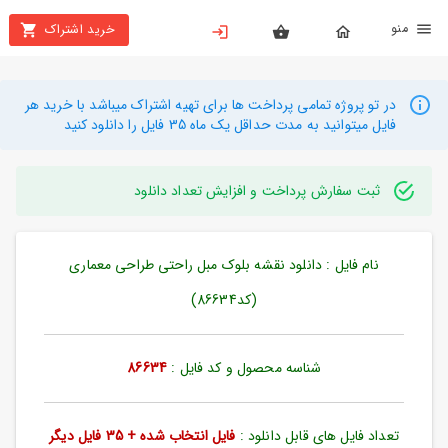
نو
خرید اشتراک
X
بستن
منو
محصولات
در تو پروژه تمامی پرداخت ها برای تهیه اشتراک میباشد با خرید هر
فایل میتوانید به مدت حداقل یک ماه 35 فایل را دانلود کنید
تهیه
اشتراک
ثبت سفارش پرداخت و افزایش تعداد دانلود
راهنما
نام فایل : دانلود نقشه بلوک مبل راحتی طراحی معماری
دانلود
خرید
(کد86634)
ها
شناسه محصول و کد فایل :
86634
حساب
کاربری
تعداد فایل های قابل دانلود :
فایل انتخاب شده + 35 فایل دیگر