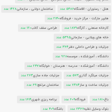
هتل - رستوران - اقامتگاه
5486 عدد
ساختمان دولتی ، سازمانی
1428 عدد
هایپر مارکت - مرکز خرید - فروشگاه
2140 عدد
کارخانه صنعتی ، کارگاه
1879 عدد
طراحی سقف کاذب
120 عدد
خانه های ویلایی - سازمانی
5395 عدد
جزئیات و طراحی داخلی دفتر
364 عدد
دانشگاه ، آموزشکده ، موسسه
928 عدد
دانشگاه - آموزشکده - مدرسه - هنرستان - خوابگاه
2471 عدد
جزئیات میلگرد گذاری
573 عدد
جزئیات جاده سازی
263 عدد
جزئیات ساخت و ساز
7484 عدد
ساختمان مرتفع
691 عدد
باغ
1810 عدد
فرودگاه
609 عدد
برنامه ریزی شهری
1614 عدد
بلوک وسایل نقلیه
2367 عدد
باشگاه
409 عدد