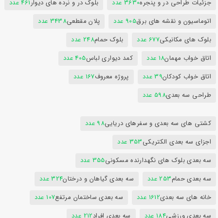
جزئیات طراحی در و پنجره
3630 عدد
بلوک در و نرده های دیوار
461 عدد
اتوماسیون و نقشه های برق
905 عدد
پلان مقطعی
3438 عدد
بلوک های مکانیکی
677 عدد
بلوک حمام
248 عدد
اتاق خواب مهمان
18 عدد
کمد دیواری لباس
405 عدد
اتاق خواب کودکان
39 عدد
پروژه معروف
167 عدد
طراحی سه بعدی
598 عدد
کشتی های سه بعدی و سفرهای دریایی
98 عدد
اجزای سه بعدی الکتریکی
353 عدد
سه بعدی بلوک های نگهدارنده مسکونی
355 عدد
سه بعدی حمام
253 عدد
سه بعدی گیاهان و درختان
324 عدد
خانه های سه بعدی
1612 عدد
سه بعدی ساختمان مرتفع
107 عدد
سه بعدی ورزشی
184 عدد
سه بعدی افراد
212 عدد