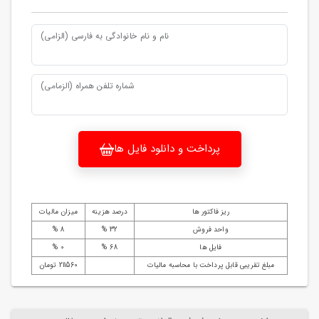
نام و نام خانوادگی به فارسی (الزامی)
شماره تلفن همراه (الزمامی)
پرداخت و دانلود فایل ها
ریز فاکتور ها
درصد هزینه
میزان مالیات
واحد فروش
32 %
8 %
فایل ها
68 %
0 %
مبلغ تقریبی قابل پرداخت با محاسبه مالیات
211560 تومان