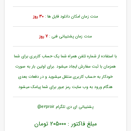
ورود
به
حساب
مدت زمان امکان دانلود فایل ها :
30 روز
کاربری
ثبت
مدت زمان پشتیبانی فنی :
7 روز
نام
بازیابی
رمز
با استفاده از شماره تلفن همراه شما یک حساب کاربری برای شما
عبور
همزمان با ثبت سفارش ایجاد میشود .برای اولین بار به صورت
علاقه
خودکار به حساب کاربری منتقل میشوید و در دفعات بعدی
مندی
ها
هنگام ورود به وب سایت رمز عبور برای شما پیامک میشود
پشتیبانی ای دی تلگرام e2proir@
مبلغ فاکتور : 205000 تومان