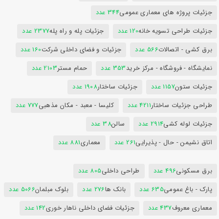
جزئیات پروژه های معماری عمومی
344 عدد
جزئیات طراحی تسویه خانه
120 عدد
جزئیات پله و راه پله
2377 عدد
برق کشی - اتصالات
566 عدد
جزئیات و فضای داخلی شرکت
160 عدد
نمایشگاه - فروشگاه - مرکز خرید
353 عدد
حمام مستر
2103 عدد
جزئیات ستون
1157 عدد
جزئیات ساختار
1908 عدد
طراحی جزئیات ساختار
4211 عدد
کلیسا - معبد - مکان مذهبی
777 عدد
جزئیات لوله کشی
2914 عدد
سالن
38 عدد
اتاق نشیمن - حال - پذیرایی
261 عدد
معماری
881 عدد
برق مسکونی
496 عدد
طراحی داخلی
805 عدد
پارک - باغ عمومی
635 عدد
بانک ها
276 عدد
بلوک مبلمان
5066 عدد
معماری معروف
437 عدد
جزئیات فضای داخلی ناهار خوری
142 عدد